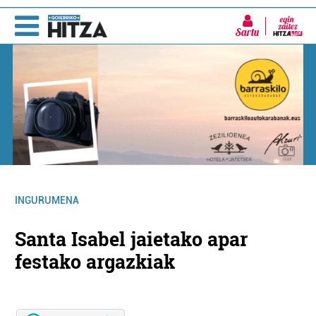
Sartu
INGURUMENA
Santa Isabel jaietako apar
festako argazkiak