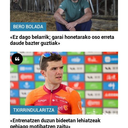
BERO BOLADA
«Ez dago belarrik; garai honetarako oso erreta
daude bazter guztiak»
TXIRRINDULARITZA
«Entrenatzen duzun bideetan lehiatzeak
gehiago motibatzen zaitu»