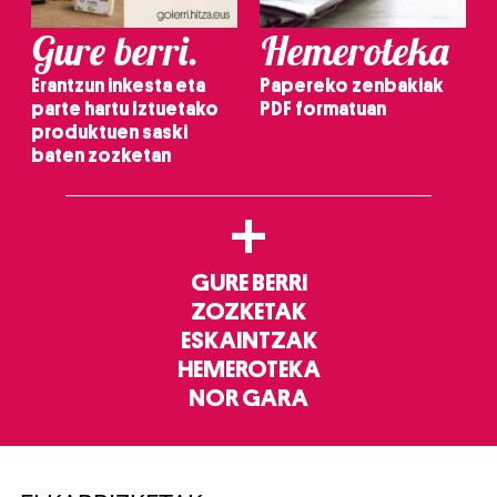
Gure berri.
Hemeroteka
Erantzun inkesta eta
Papereko zenbakiak
parte hartu Iztuetako
PDF formatuan
produktuen saski
baten zozketan
+
GURE BERRI
ZOZKETAK
ESKAINTZAK
HEMEROTEKA
NOR GARA