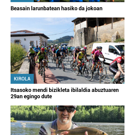
Beasain larunbatean hasiko da jokoan
KIROLA
Itsasoko mendi bizikleta ibilaldia abuztuaren
29an egingo dute