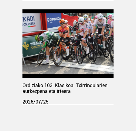
Ordiziako 103. Klasikoa. Txirrindularien
aurkezpena eta irteera
2026/07/25