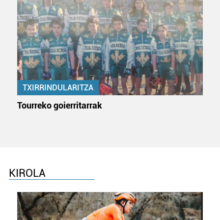
TXIRRINDULARITZA
Tourreko goierritarrak
KIROLA