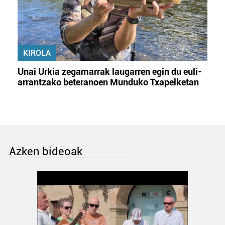
KIROLA
Unai Urkia zegamarrak laugarren egin du euli-
arrantzako beteranoen Munduko Txapelketan
Azken bideoak