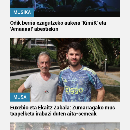
MUSIKA
Odik berria ezagutzeko aukera 'KimiK' eta
'Amaaaa!' abestiekin
MUSA
Euxebio eta Ekaitz Zabala: Zumarragako mus
txapelketa irabazi duten aita-semeak