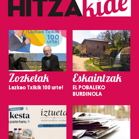
irakurri
Zozketak
Eskaintzak
Lazkao Txikik 100 urte!
EL POBALEKO
BURDINOLA