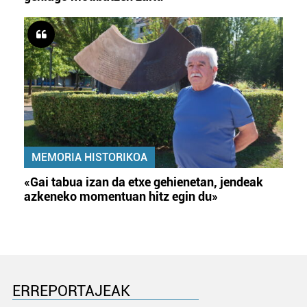
MEMORIA HISTORIKOA
«Gai tabua izan da etxe gehienetan, jendeak
azkeneko momentuan hitz egin du»
ERREPORTAJEAK