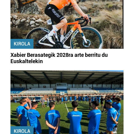
KIROLA
Xabier Berasategik 2028ra arte berritu du
Euskaltelekin
KIROLA