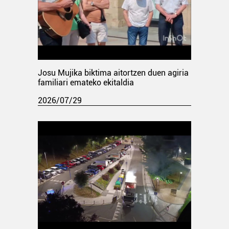
Josu Mujika biktima aitortzen duen agiria
familiari emateko ekitaldia
2026/07/29