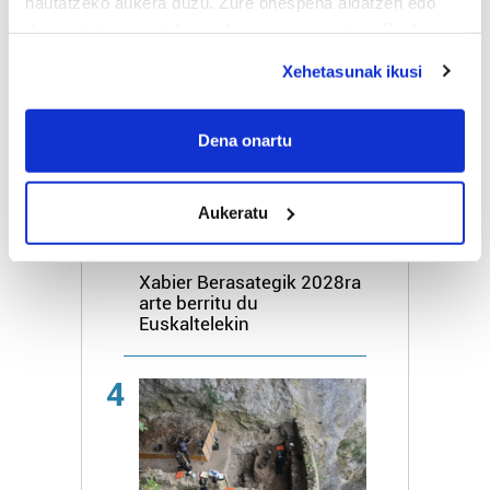
hautatzeko aukera duzu. Zure onespena aldatzen edo
ibilaldia abuztuaren 29an
deuseztatzen ahal duzu edozein momentutan, Cookie
egingo dute
deklaraziotik edo Privacy triggerean klikatuz.
Xehetasunak ikusi
3
If you allow, we would also like to:
Collect information about your geographical
Dena onartu
location which can be accurate to within several
meters
Aukeratu
Identify your device by actively scanning it for
specific characteristics (fingerprinting)
KIROLA
Find out more about how your personal data is processed
Xabier Berasategik 2028ra
and set your preferences in the
details section
.
arte berritu du
Euskaltelekin
Guk eta gure bazkideek zure datu pertsonalak
prozesatzen ditugu, zure IP zenbakia, besteak beste,
4
teknologia erabiliz, cookieak adibidez, iragarki eta eduki
pertsonalizatuak eskaintzeko, iragarkiak eta edukia
neurtzeko, jendeari buruzko informazioa biltzeko eta
produktuak garatzeko. Zure datuak nork eta zertarako