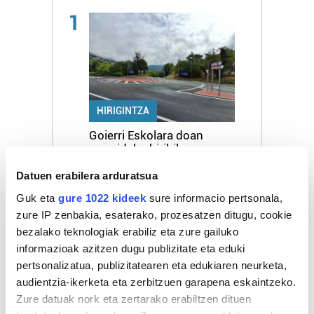
1
HIRIGINTZA
Goierri Eskolara doan
errepideko biribilgunea
amaitu dute
Datuen erabilera arduratsua
Guk eta
gure 1022 kideek
sure informacio pertsonala,
2
zure IP zenbakia, esaterako, prozesatzen ditugu, cookie
bezalako teknologiak erabiliz eta zure gailuko
informazioak azitzen dugu publizitate eta eduki
pertsonalizatua, publizitatearen eta edukiaren neurketa,
audientzia-ikerketa eta zerbitzuen garapena eskaintzeko.
KIROLA
Zure datuak nork eta zertarako erabiltzen dituen
Itsasoko mendi bizikleta