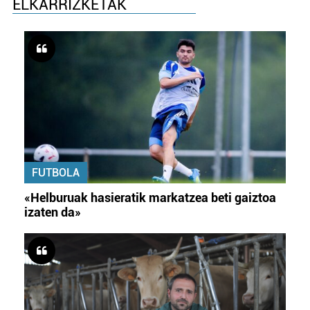
ELKARRIZKETAK
FUTBOLA
«Helburuak hasieratik markatzea beti gaiztoa
izaten da»