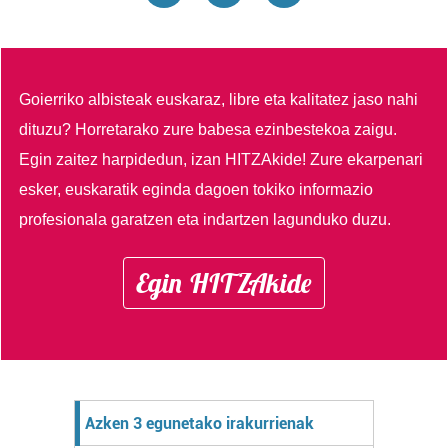
Goierriko albisteak euskaraz, libre eta kalitatez jaso nahi
dituzu?
Horretarako zure babesa ezinbestekoa zaigu.
Egin zaitez harpidedun, izan HITZAkide!
Zure ekarpenari
esker, euskaratik eginda dagoen tokiko informazio
profesionala garatzen eta indartzen lagunduko duzu.
Egin HITZAkide
Azken 3 egunetako irakurrienak