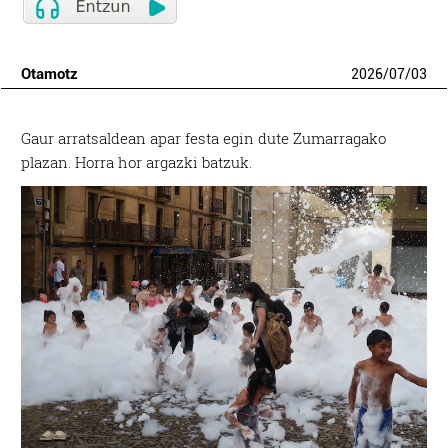
Otamotz
2026
/
07
/
03
Gaur arratsaldean apar festa egin dute Zumarragako
plazan. Horra hor argazki batzuk.