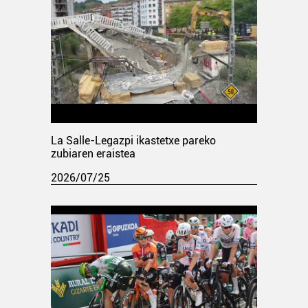
La Salle-Legazpi ikastetxe pareko
zubiaren eraistea
2026/07/25