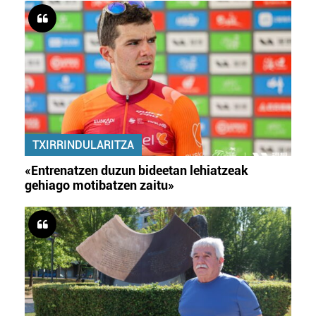
TXIRRINDULARITZA
«Entrenatzen duzun bideetan lehiatzeak
gehiago motibatzen zaitu»