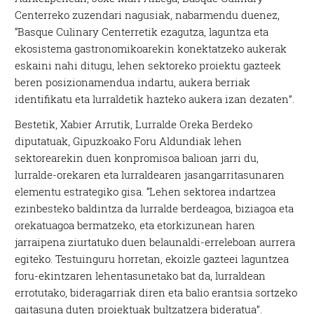
Centerreko zuzendari nagusiak, nabarmendu duenez,
“Basque Culinary Centerretik ezagutza, laguntza eta
ekosistema gastronomikoarekin konektatzeko aukerak
eskaini nahi ditugu, lehen sektoreko proiektu gazteek
beren posizionamendua indartu, aukera berriak
identifikatu eta lurraldetik hazteko aukera izan dezaten”.
Bestetik, Xabier Arrutik, Lurralde Oreka Berdeko
diputatuak, Gipuzkoako Foru Aldundiak lehen
sektorearekin duen konpromisoa balioan jarri du,
lurralde-orekaren eta lurraldearen jasangarritasunaren
elementu estrategiko gisa. “Lehen sektorea indartzea
ezinbesteko baldintza da lurralde berdeagoa, biziagoa eta
orekatuagoa bermatzeko, eta etorkizunean haren
jarraipena ziurtatuko duen belaunaldi-erreleboan aurrera
egiteko. Testuinguru horretan, ekoizle gazteei laguntzea
foru-ekintzaren lehentasunetako bat da, lurraldean
errotutako, bideragarriak diren eta balio erantsia sortzeko
gaitasuna duten proiektuak bultzatzera bideratua”.