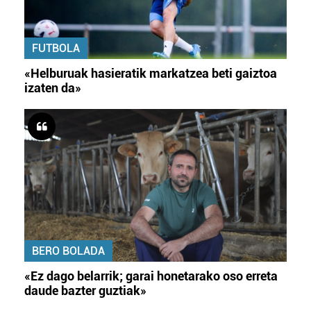
FUTBOLA
«Helburuak hasieratik markatzea beti gaiztoa
izaten da»
BERO BOLADA
«Ez dago belarrik; garai honetarako oso erreta
daude bazter guztiak»