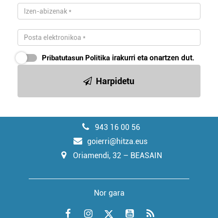
Pribatutasun Politika
irakurri eta onartzen dut.
Harpidetu
943 16 00 56
goierri@hitza.eus
Oriamendi, 32 – BEASAIN
Nor gara