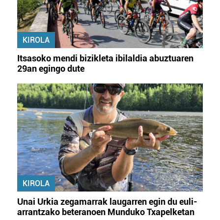
KIROLA
Itsasoko mendi bizikleta ibilaldia abuztuaren
29an egingo dute
KIROLA
Unai Urkia zegamarrak laugarren egin du euli-
arrantzako beteranoen Munduko Txapelketan