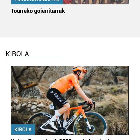
Tourreko goierritarrak
KIROLA
KIROLA