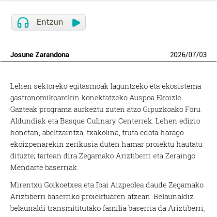
Josune Zarandona
2026
/
07
/
03
Lehen sektoreko egitasmoak laguntzeko eta ekosistema
gastronomikoarekin konektatzeko Auspoa Ekoizle
Gazteak programa aurkeztu zuten atzo Gipuzkoako Foru
Aldundiak eta Basque Culinary Centerrek. Lehen edizio
honetan, abeltzaintza, txakolina, fruta edota harago
ekoizpenarekin zerikusia duten hamar proiektu hautatu
dituzte; tartean dira Zegamako Ariztiberri eta Zeraingo
Mendarte baserriak.
Mirentxu Goikoetxea eta Ibai Aizpeolea daude Zegamako
Ariztiberri baserriko proiektuaren atzean. Belaunaldiz
belaunaldi transmititutako familia baserria da Ariztiberri,