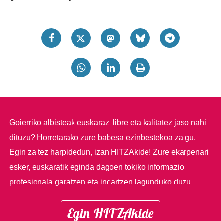
Goierriko albisteak euskaraz, libre eta kalitatez jaso nahi
dituzu?
Horretarako zure babesa ezinbestekoa zaigu.
Egin zaitez harpidedun, izan HITZAkide!
Zure ekarpenari
esker, euskaratik eginda dagoen tokiko informazio
profesionala garatzen eta indartzen lagunduko duzu.
Egin HITZAkide