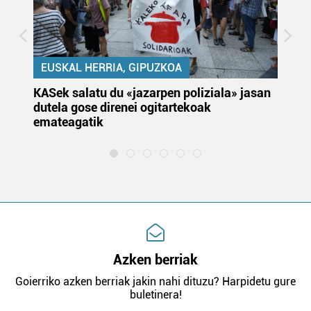
EUSKAL HERRIA, GIPUZKOA
KASek salatu du «jazarpen poliziala» jasan
Pa
dutela gose direnei ogitartekoak
da
emateagatik
«s
Azken berriak
Goierriko azken berriak jakin nahi dituzu? Harpidetu gure
buletinera!