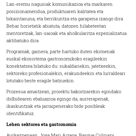
Lan-eremu nagusiak komunikazioa eta markaren
posizionamendua, produktuaren kalitatea eta
bikaintasuna, eta berrikuntza eta garapena izango dira.
Behar horietatik abiatuta, datozen hilabeteetan
mentoretzak, lan-saioak eta aholkularitza espezializatua
aktibatuko dira.
Programak, gainera, parte hartuko duten ekimenak
euskal ekosistema gastronomikoko eragileekin
konektatzea bilatuko du: sukaldariekin, jatetxeekin,
sektoreko profesionalekin, erakundeekin eta lurraldeari
lotutako beste eragile batzuekin.
Prozesua amaitzean, proiektu bakoitzarekin egindako
ibilbidearen ebaluazioa egingo da, aurrerapenak,
ikaskuntzak eta jarraipenerako bide posibleak
identifikatuz.
Lehen sektorea eta gastronomia
Aurkezpenean, Joxe Mari Aizega, Basque Culinary