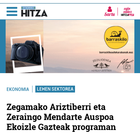
Sartu
LEHEN SEKTOREA
EKONOMIA
Zegamako Ariztiberri eta
Zeraingo Mendarte Auspoa
Ekoizle Gazteak programan