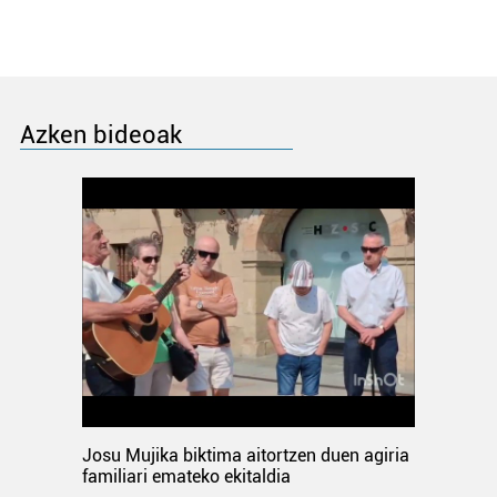
Azken bideoak
Josu Mujika biktima aitortzen duen agiria
familiari emateko ekitaldia