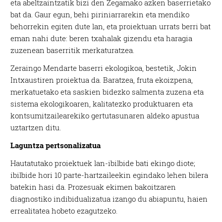
eta abeltzaintzatik bizi den Zegamako azken baserrietako
bat da. Gaur egun, behi piriniarrarekin eta mendiko
behorrekin egiten dute lan, eta proiektuan urrats berri bat
eman nahi dute: beren txahalak gizendu eta haragia
zuzenean baserritik merkaturatzea.
Zeraingo Mendarte baserri ekologikoa, bestetik, Jokin
Intxaustiren proiektua da. Baratzea, fruta ekoizpena,
merkatuetako eta saskien bidezko salmenta zuzena eta
sistema ekologikoaren, kalitatezko produktuaren eta
kontsumitzailearekiko gertutasunaren aldeko apustua
uztartzen ditu.
Laguntza pertsonalizatua
Hautatutako proiektuek lan-ibilbide bati ekingo diote;
ibilbide hori 10 parte-hartzaileekin egindako lehen bilera
batekin hasi da. Prozesuak ekimen bakoitzaren
diagnostiko indibidualizatua izango du abiapuntu, haien
errealitatea hobeto ezagutzeko.