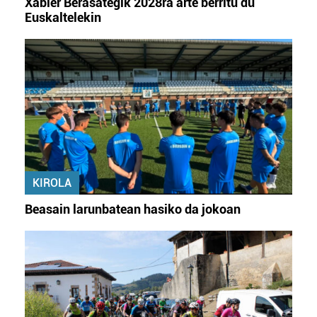
Xabier Berasategik 2028ra arte berritu du
Euskaltelekin
KIROLA
Beasain larunbatean hasiko da jokoan