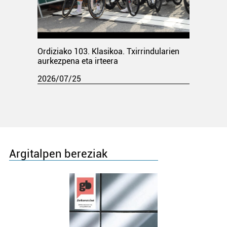
Ordiziako 103. Klasikoa. Txirrindularien
aurkezpena eta irteera
2026/07/25
Argitalpen bereziak