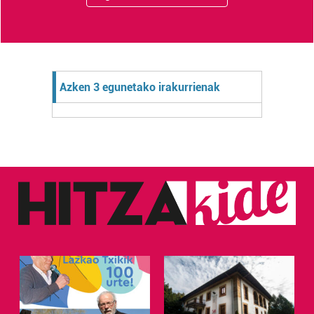
Azken 3 egunetako irakurrienak