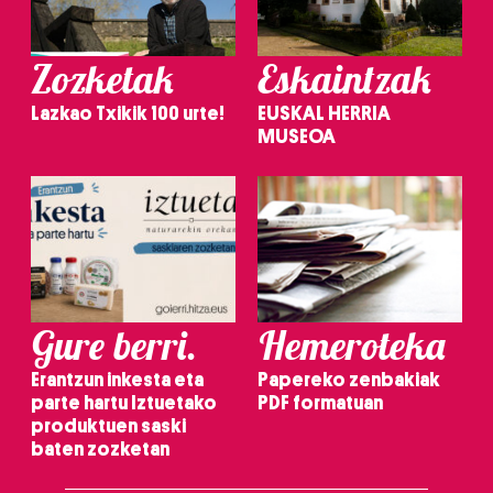
Zozketak
Eskaintzak
Lazkao Txikik 100 urte!
EUSKAL HERRIA
MUSEOA
Gure berri.
Hemeroteka
Erantzun inkesta eta
Papereko zenbakiak
parte hartu Iztuetako
PDF formatuan
produktuen saski
baten zozketan