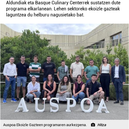
Aldundiak eta Basque Culinary Centerrek sustatzen dute
programa elkarlanean. Lehen sektoreko ekoizle gazteak
laguntzea du helburu nagusietako bat.
Auspoa Ekoizle Gazteen programaren aurkezpena.
Hitza