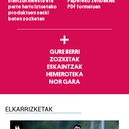
Erantzun inkesta eta
Papereko zenbakiak
parte hartu Iztuetako
PDF formatuan
produktuen saski
baten zozketan
+
GURE BERRI
ZOZKETAK
ESKAINTZAK
HEMEROTEKA
NOR GARA
ELKARRIZKETAK