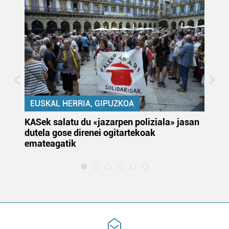
EUSKAL HERRIA, GIPUZKOA
KASek salatu du «jazarpen poliziala» jasan
Pa
dutela gose direnei ogitartekoak
da
emateagatik
«s