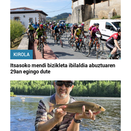
baliatzen gara. Ohar hau onartuz gero, teknologia hori
erabiltzeko baimen esplizitua ematen diguzu.
Gehiago
irakurri
KIROLA
Itsasoko mendi bizikleta ibilaldia abuztuaren
29an egingo dute