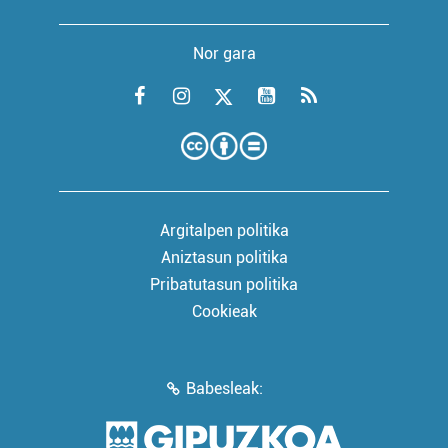
Nor gara
Argitalpen politika
Aniztasun politika
Pribatutasun politika
Cookieak
Babesleak: