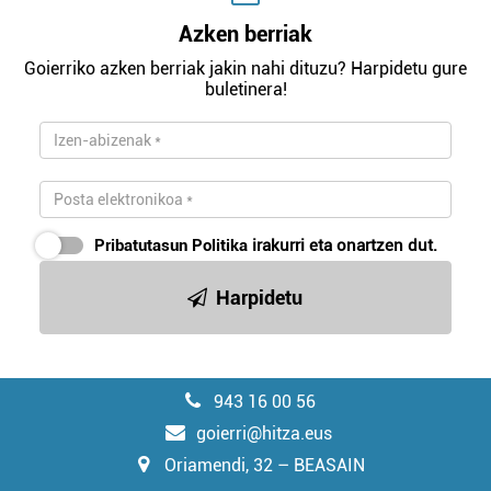
Azken berriak
Goierriko azken berriak jakin nahi dituzu? Harpidetu gure
buletinera!
Pribatutasun Politika
irakurri eta onartzen dut.
Harpidetu
943 16 00 56
goierri@hitza.eus
Oriamendi, 32 – BEASAIN