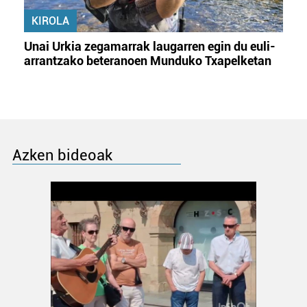
KIROLA
Unai Urkia zegamarrak laugarren egin du euli-
arrantzako beteranoen Munduko Txapelketan
Azken bideoak