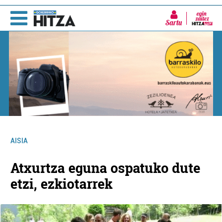
Sartu
AISIA
Atxurtza eguna ospatuko dute
etzi, ezkiotarrek