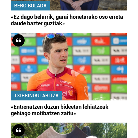
BERO BOLADA
«Ez dago belarrik; garai honetarako oso erreta
daude bazter guztiak»
TXIRRINDULARITZA
«Entrenatzen duzun bideetan lehiatzeak
gehiago motibatzen zaitu»