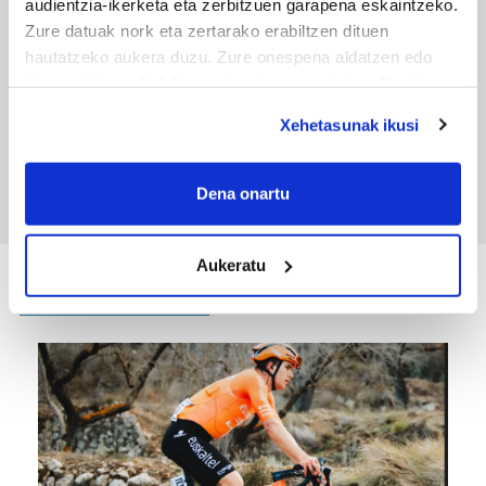
audientzia-ikerketa eta zerbitzuen garapena eskaintzeko.
Zure datuak nork eta zertarako erabiltzen dituen
hautatzeko aukera duzu. Zure onespena aldatzen edo
deuseztatzen ahal duzu edozein momentutan, Cookie
deklaraziotik edo Privacy triggerean klikatuz.
TXIRRINDULARITZA
Xehetasunak ikusi
Tourreko goierritarrak
If you allow, we would also like to:
Collect information about your geographical
Dena onartu
location which can be accurate to within several
meters
Aukeratu
Identify your device by actively scanning it for
specific characteristics (fingerprinting)
KIROLA
Find out more about how your personal data is processed
and set your preferences in the
details section
.
Guk eta gure bazkideek zure datu pertsonalak
prozesatzen ditugu, zure IP zenbakia, besteak beste,
teknologia erabiliz, cookieak adibidez, iragarki eta eduki
pertsonalizatuak eskaintzeko, iragarkiak eta edukia