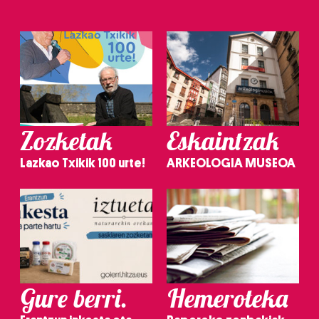
Zozketak
Eskaintzak
Lazkao Txikik 100 urte!
ARKEOLOGIA MUSEOA
Gure berri.
Hemeroteka