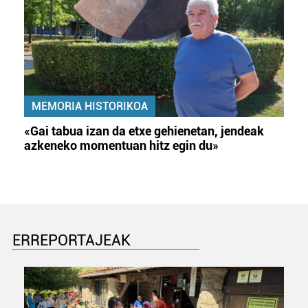
MEMORIA HISTORIKOA
«Gai tabua izan da etxe gehienetan, jendeak
azkeneko momentuan hitz egin du»
ERREPORTAJEAK