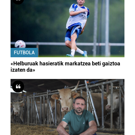
FUTBOLA
«Helburuak hasieratik markatzea beti gaiztoa
izaten da»