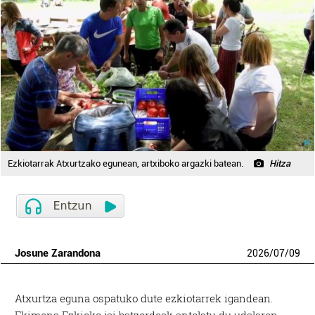
Ezkiotarrak Atxurtzako egunean, artxiboko argazki batean.
Hitza
Josune Zarandona
2026
/
07
/
09
Atxurtza eguna ospatuko dute ezkiotarrek igandean.
Ekimena Ezkioko jai batzordeak antolatu du udalaren