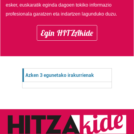
esker, euskaratik eginda dagoen tokiko informazio
profesionala garatzen eta indartzen lagunduko duzu.
Egin HITZAkide
Azken 3 egunetako irakurrienak