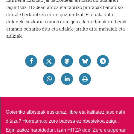
laguntzaz. 11:30ean ardoa eta txorizo pintxoak banatuko
dituzte bertaratzen diren guztientzat. Eta hala nahi
dutenek, bazkaria egingo dute gero. Jan-edanak norberak
eraman beharko ditu eta udalak jarriko ditu mahaiak eta
aulkiak.
Goierriko albisteak euskaraz, libre eta kalitatez jaso nahi
dituzu?
Horretarako zure babesa ezinbestekoa zaigu.
Egin zaitez harpidedun, izan HITZAkide!
Zure ekarpenari