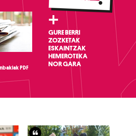
+
GURE BERRI
ZOZKETAK
ESKAINTZAK
HEMEROTEKA
NOR GARA
nbakiak PDF