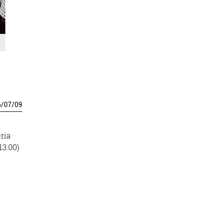
6
/
07
/
09
ria
13:00)