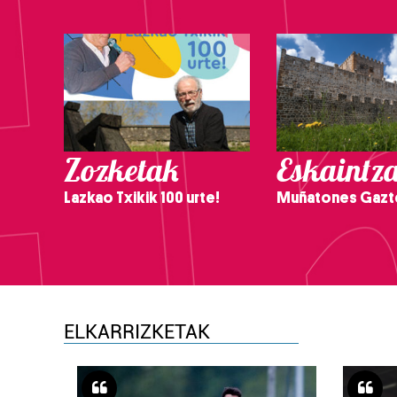
Zozketak
Eskaintz
Lazkao Txikik 100 urte!
Muñatones Gazt
ELKARRIZKETAK