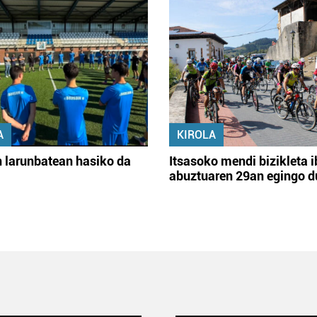
A
KIROLA
 larunbatean hasiko da
Itsasoko mendi bizikleta i
abuztuaren 29an egingo d