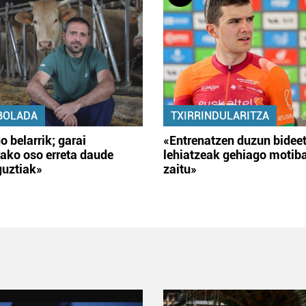
BOLADA
TXIRRINDULARITZA
o belarrik; garai
«Entrenatzen duzun bidee
ako oso erreta daude
lehiatzeak gehiago motib
guztiak»
zaitu»