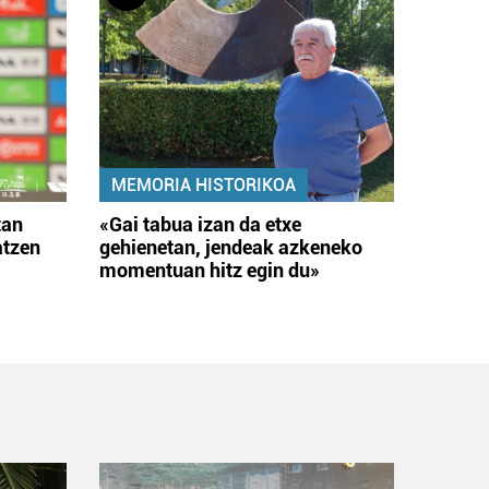
MEMORIA HISTORIKOA
tan
«Gai tabua izan da etxe
atzen
gehienetan, jendeak azkeneko
momentuan hitz egin du»