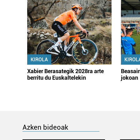
KIROLA
KIROL
Xabier Berasategik 2028ra arte
Beasain
berritu du Euskaltelekin
jokoan
Azken bideoak