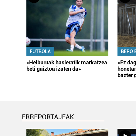
FUTBOLA
BERO 
«Helburuak hasieratik markatzea
«Ez dag
beti gaiztoa izaten da»
honetar
bazter 
ERREPORTAJEAK