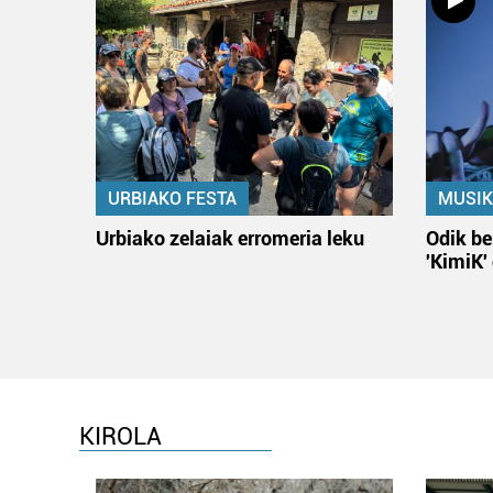
URBIAKO FESTA
MUSIK
Urbiako zelaiak erromeria leku
Odik be
'KimiK'
KIROLA