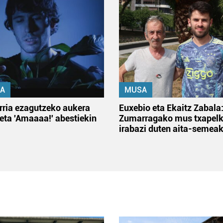
A
MUSA
rria ezagutzeko aukera
Euxebio eta Ekaitz Zabala
 eta 'Amaaaa!' abestiekin
Zumarragako mus txapelk
irabazi duten aita-semea