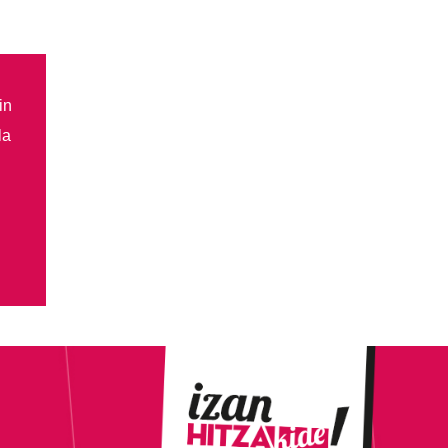
in
la