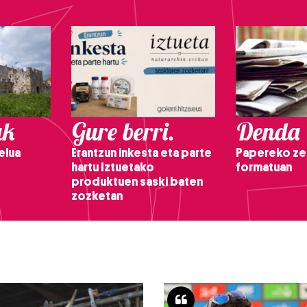
ak
Gure berri.
Denda
elua
Erantzun inkesta eta parte
Papereko ze
hartu Iztuetako
formatuan
produktuen saski baten
zozketan