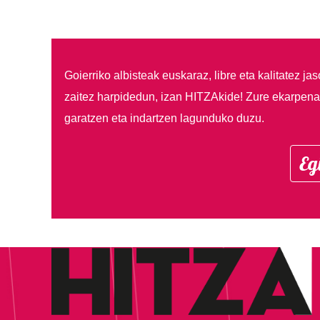
Goierriko albisteak euskaraz, libre eta kalitatez ja
zaitez harpidedun, izan HITZAkide!
Zure ekarpenar
garatzen eta indartzen lagunduko duzu.
Eg