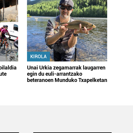
KIROLA
bilaldia
Unai Urkia zegamarrak laugarren
ute
egin du euli-arrantzako
beteranoen Munduko Txapelketan