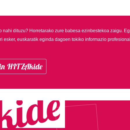
so nahi dituzu?
Horretarako zure babesa ezinbestekoa zaigu. Eg
i esker, euskaratik eginda dagoen tokiko informazio profesiona
in HITZAkide