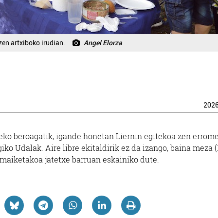
zen artxiboko irudian.
Angel Elorza
202
ko beroagatik, igande honetan Liernin egitekoa zen errome
o Udalak. Aire libre ekitaldirik ez da izango, baina meza (
maiketakoa jatetxe barruan eskainiko dute.