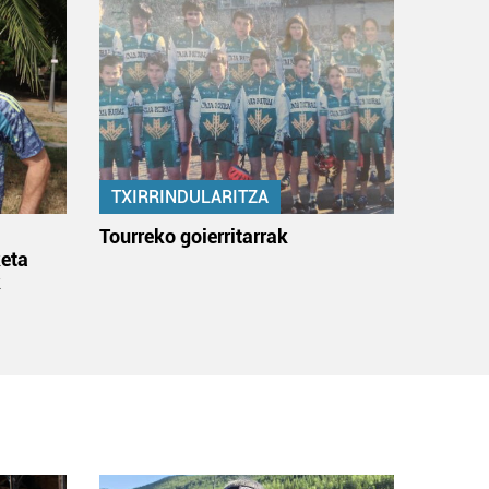
TXIRRINDULARITZA
:
Tourreko goierritarrak
eta
k