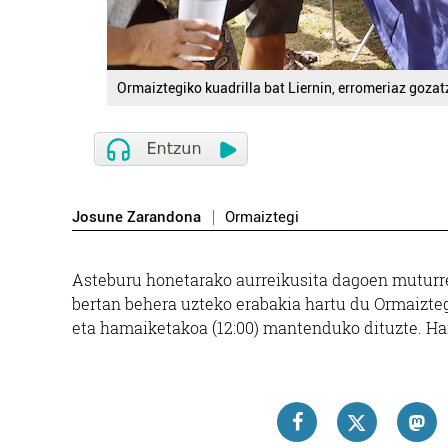
Ormaiztegiko kuadrilla bat Liernin, erromeriaz gozat
Josune Zarandona
Ormaiztegi
Asteburu honetarako aurreikusita dagoen muturre
bertan behera uzteko erabakia hartu du Ormaiztegik
eta hamaiketakoa (12:00) mantenduko dituzte. Ha