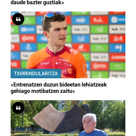
daude bazter guztiak»
TXIRRINDULARITZA
«Entrenatzen duzun bideetan lehiatzeak
gehiago motibatzen zaitu»