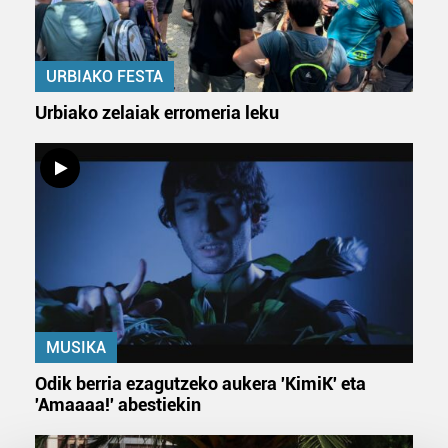
URBIAKO FESTA
Urbiako zelaiak erromeria leku
MUSIKA
Odik berria ezagutzeko aukera 'KimiK' eta
'Amaaaa!' abestiekin