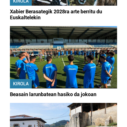
Lortu zure datu pertsonalak prozesatzeko moduari
KIROLA
buruzko informazio gehiago eta ezarri zure lehentasunak
Xabier Berasategik 2028ra arte berritu du
datuen atalean. Edozein unetan alda edo ken dezakezu
Euskaltelekin
zure baimena Cookieen adierazpenean.
Webgune honek cookie propioak eta hirugarrenen cookie-
fitxategiak erabiltzen ditu. Zure esperientzia eta
zerbitzuak hobetzeko asmoz, cookie teknologiaz
baliatzen gara. Ohar hau onartuz gero, teknologia hori
erabiltzeko baimen esplizitua ematen diguzu.
Gehiago
irakurri
KIROLA
Beasain larunbatean hasiko da jokoan