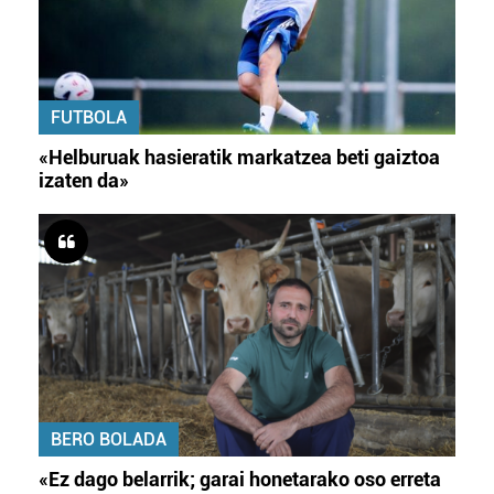
FUTBOLA
«Helburuak hasieratik markatzea beti gaiztoa
izaten da»
BERO BOLADA
«Ez dago belarrik; garai honetarako oso erreta