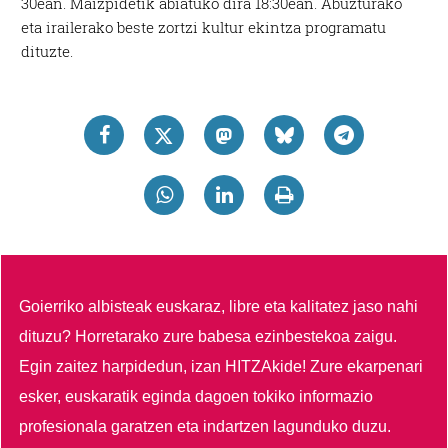
30ean. Maizpidetik abiatuko dira 18:30ean. Abuzturako
eta irailerako beste zortzi kultur ekintza programatu
dituzte.
Goierriko albisteak euskaraz, libre eta kalitatez jaso nahi
dituzu?
Horretarako zure babesa ezinbestekoa zaigu.
Egin zaitez harpidedun, izan HITZAkide!
Zure ekarpenari
esker, euskaratik eginda dagoen tokiko informazio
profesionala garatzen eta indartzen lagunduko duzu.