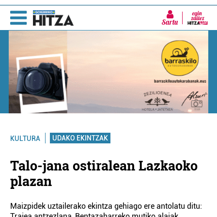
Sartu
UDAKO EKINTZAK
KULTURA
Talo-jana ostiralean Lazkaoko
plazan
Maizpidek uztailerako ekintza gehiago ere antolatu ditu:
Trajea antzezlana, Bentazaharreko mutiko alaiak