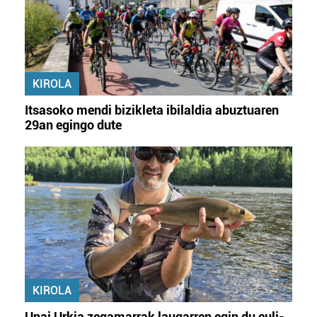
KIROLA
Itsasoko mendi bizikleta ibilaldia abuztuaren
29an egingo dute
KIROLA
Unai Urkia zegamarrak laugarren egin du euli-