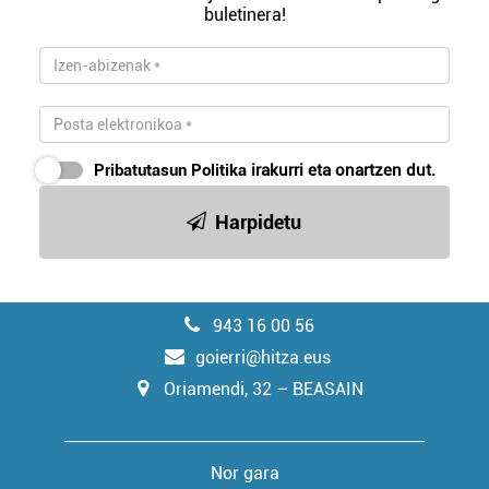
buletinera!
Pribatutasun Politika
irakurri eta onartzen dut.
Harpidetu
943 16 00 56
goierri@hitza.eus
Oriamendi, 32 – BEASAIN
Nor gara