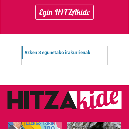
Egin HITZAkide
Azken 3 egunetako irakurrienak