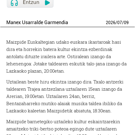
Manex Usarralde Garmendia
2026
/
07
/
09
Maizpide Euskaltegian udako euskara ikastaroak hasi
dira eta horrekin batera kultur ekintza ezberdinak
antolatu dituzte irailera arte. Ostiralean izango da
lehenengoa: Jotake taldearen eskutik talo-jana izango da
Lazkaoko plazan, 20:00etan.
Uztailean beste hiru ekintza izango dira. Txalo antzerki
taldearen Trajea antzezlana uztailaren 15ean izango da
Arerian, 19:00etan. Uztailaren 24an, berriz,
Bentazaharreko mutiko alaiak musika taldea ibiliko da
Lazkaoko kaleetan Maizpidetik abiatuta, 18:30ean.
Maizpide barnetegiko uztaileko kultur eskaintzarekin
amaitzeko triki-bertso poteoa egingo dute uztailaren