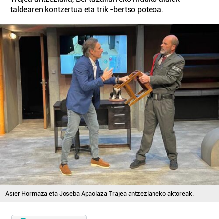
taldearen kontzertua eta triki-bertso poteoa.
Asier Hormaza eta Joseba Apaolaza Trajea antzezlaneko aktoreak.