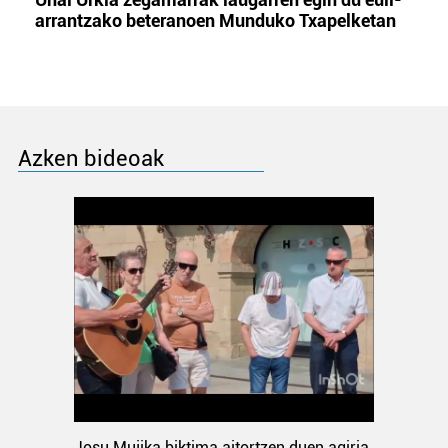
arrantzako beteranoen Munduko Txapelketan
Azken bideoak
Josu Mujika biktima aitortzen duen agiria