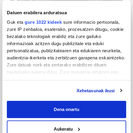
Datuen erabilera arduratsua
Guk eta
gure 1022 kideek
sure informacio pertsonala,
zure IP zenbakia, esaterako, prozesatzen ditugu, cookie
bezalako teknologiak erabiliz eta zure gailuko
informazioak azitzen dugu publizitate eta eduki
pertsonalizatua, publizitatearen eta edukiaren neurketa,
MUSA
audientzia-ikerketa eta zerbitzuen garapena eskaintzeko.
Zure datuak nork eta zertarako erabiltzen dituen
Euxebio eta Ekaitz Zabala: Zumarragako mus
hautatzeko aukera duzu. Zure onespena aldatzen edo
txapelketa irabazi duten aita-semeak
deuseztatzen ahal duzu edozein momentutan, Cookie
deklaraziotik edo Privacy triggerean klikatuz.
Xehetasunak ikusi
If you allow, we would also like to:
Collect information about your geographical
Dena onartu
location which can be accurate to within several
meters
Aukeratu
Identify your device by actively scanning it for