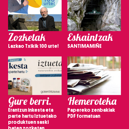
Zozketak
Eskaintzak
Lazkao Txikik 100 urte!
SANTIMAMIÑE
Gure berri.
Hemeroteka
Erantzun inkesta eta
Papereko zenbakiak
parte hartu Iztuetako
PDF formatuan
produktuen saski
baten zozketan