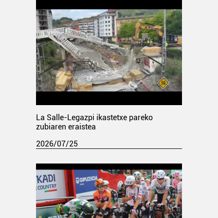
La Salle-Legazpi ikastetxe pareko
zubiaren eraistea
2026/07/25