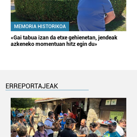
MEMORIA HISTORIKOA
«Gai tabua izan da etxe gehienetan, jendeak
azkeneko momentuan hitz egin du»
ERREPORTAJEAK