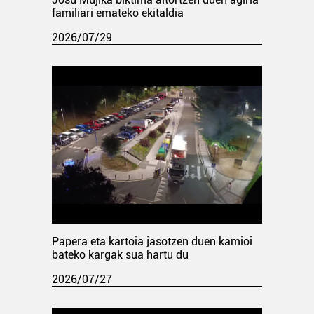
familiari emateko ekitaldia
2026/07/29
Papera eta kartoia jasotzen duen kamioi
bateko kargak sua hartu du
2026/07/27