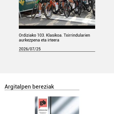
Ordiziako 103. Klasikoa. Txirrindularien
aurkezpena eta irteera
2026/07/25
Argitalpen bereziak