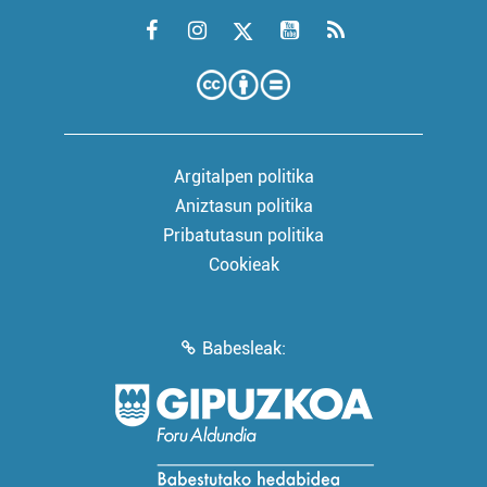
Argitalpen politika
Aniztasun politika
Pribatutasun politika
Cookieak
Babesleak: