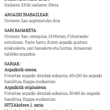
Irailaren 23tik irailaren 30era.
ARGAZKI IRABAZLEAK:
Urriaren 2an argitaratuko dira.
SARI BANAKETA:
Urriaren 3an, osteguna, 19:00etan, Fotoetxeko
estudioan. Parte hartu duten argazki guztien
erakusketa, sari banaketa eta luntxa. Amaieran
taldeko argazkia.
SARIAK:
Argazkirik onena:
Fotoetxe argazki-dendak eskainia, 60×100-ko argazki
handitua, Kappa euskarrian.
Argazkirik originalena:
Fotoetxe argazki-dendak eskainia, 50×80-ko argazki
handitua, Kappa euskarrian.
HITZAkideen 1. saria: