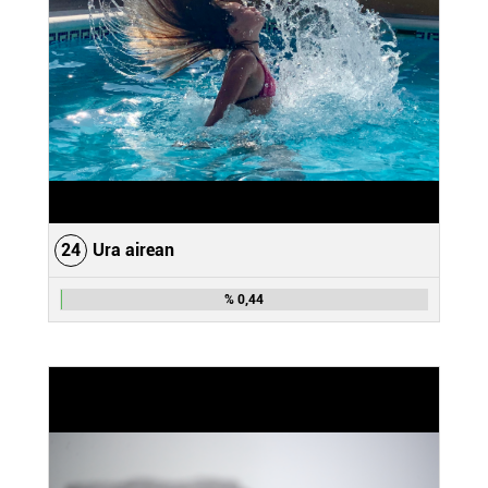
24
Ura airean
% 0,44