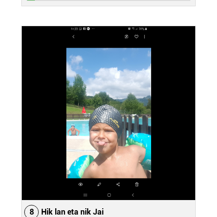
8
Hik lan eta nik Jai