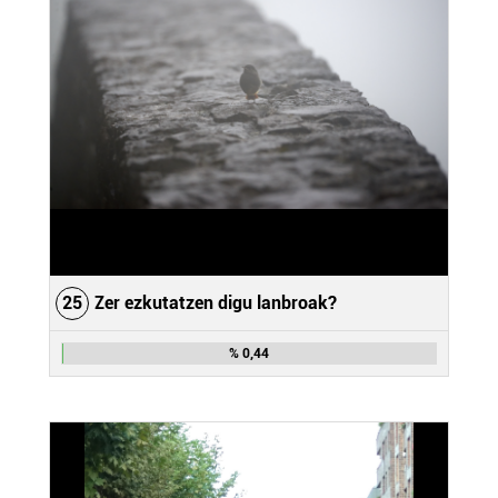
25
Zer ezkutatzen digu lanbroak?
% 0,44