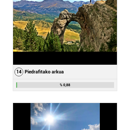
erabiltzen dituen hauta dezakezu.
Bazkide batzuek ez dizute baimenik eskatzen, eta beren
interes komertzial legitimoetan babesten dira. Ikusi gure
bazkideen zerrenda, beren ustez zein helburutarako
duten interes legitimoa eta horren aurka nola egin
dezakezun ikusteko.
Lortu zure datu pertsonalak prozesatzeko moduari
buruzko informazio gehiago eta ezarri zure lehentasunak
14
Piedrafitako arkua
datuen atalean. Edozein unetan alda edo ken dezakezu
zure baimena Cookieen adierazpenean.
% 0,88
Webgune honek cookie propioak eta hirugarrenen cookie-
fitxategiak erabiltzen ditu. Zure esperientzia eta
zerbitzuak hobetzeko asmoz, cookie teknologiaz
baliatzen gara. Ohar hau onartuz gero, teknologia hori
erabiltzeko baimen esplizitua ematen diguzu.
Gehiago