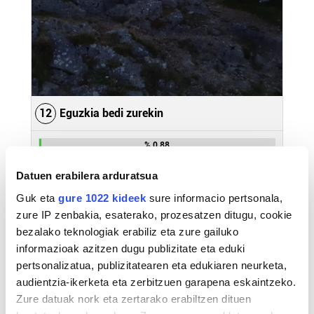
12
Eguzkia bedi zurekin
% 0,88
Datuen erabilera arduratsua
Guk eta
gure 1022 kideek
sure informacio pertsonala,
zure IP zenbakia, esaterako, prozesatzen ditugu, cookie
bezalako teknologiak erabiliz eta zure gailuko
informazioak azitzen dugu publizitate eta eduki
pertsonalizatua, publizitatearen eta edukiaren neurketa,
audientzia-ikerketa eta zerbitzuen garapena eskaintzeko.
Zure datuak nork eta zertarako erabiltzen dituen