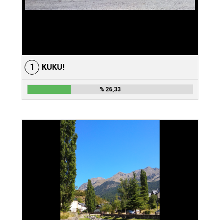
1
KUKU!
% 26,33