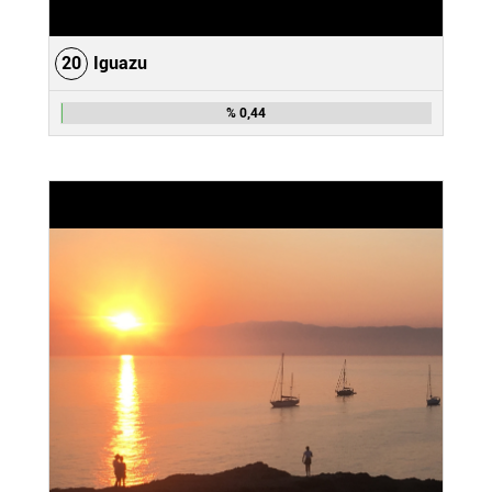
20
Iguazu
% 0,44