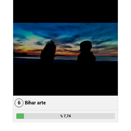
6
Bihar arte
% 7,74