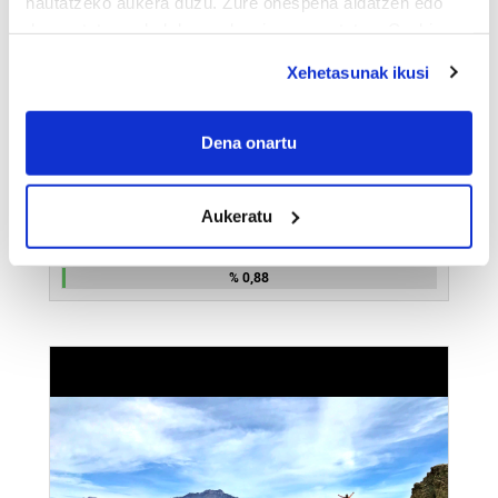
hautatzeko aukera duzu. Zure onespena aldatzen edo
deuseztatzen ahal duzu edozein momentutan, Cookie
deklaraziotik edo Privacy triggerean klikatuz.
Xehetasunak ikusi
If you allow, we would also like to:
Collect information about your geographical
Dena onartu
location which can be accurate to within several
meters
Aukeratu
Identify your device by actively scanning it for
13
Fokuen begiradapean
specific characteristics (fingerprinting)
Find out more about how your personal data is processed
% 0,88
and set your preferences in the
details section
.
Guk eta gure bazkideek zure datu pertsonalak
prozesatzen ditugu, zure IP zenbakia, besteak beste,
teknologia erabiliz, cookieak adibidez, iragarki eta eduki
pertsonalizatuak eskaintzeko, iragarkiak eta edukia
neurtzeko, jendeari buruzko informazioa biltzeko eta
produktuak garatzeko. Zure datuak nork eta zertarako