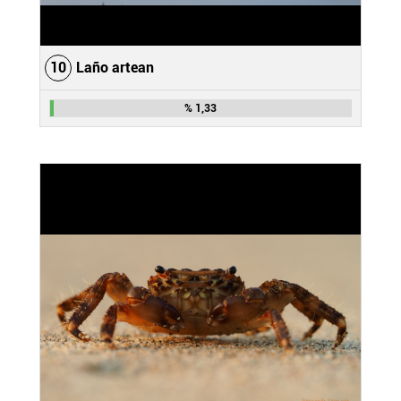
10
Laño artean
% 1,33