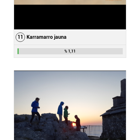
11
Karramarro jauna
% 1,11