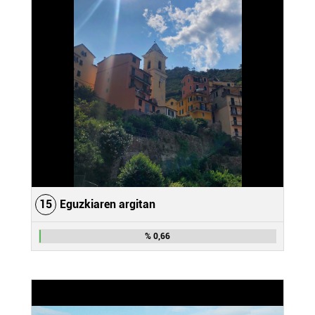
irakurri
15
Eguzkiaren argitan
% 0,66