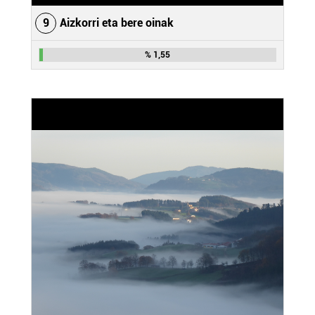
9
Aizkorri eta bere oinak
% 1,55