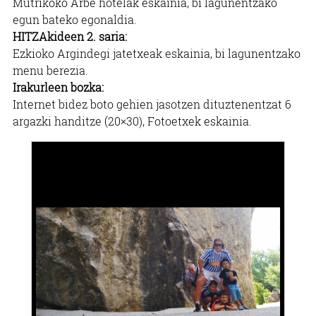
Mutrikoko Arbe hotelak eskainia, bi lagunentzako
egun bateko egonaldia.
HITZAkideen 2. saria:
Ezkioko Argindegi jatetxeak eskainia, bi lagunentzako
menu berezia.
Irakurleen bozka:
Internet bidez boto gehien jasotzen dituztenentzat 6
argazki handitze (20×30), Fotoetxek eskainia.