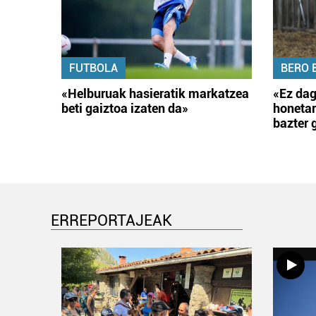
FUTBOLA
BERO 
«Helburuak hasieratik markatzea
«Ez dag
beti gaiztoa izaten da»
honetar
bazter 
ERREPORTAJEAK