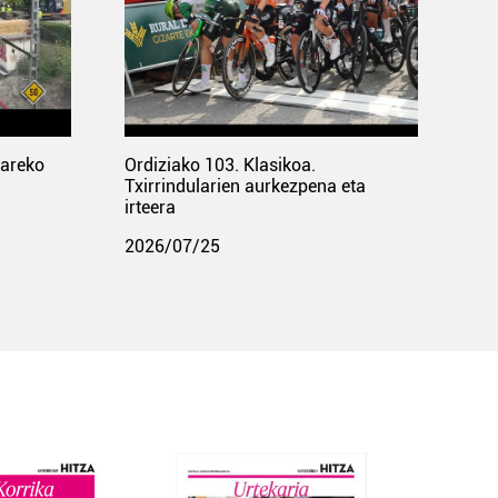
pareko
Ordiziako 103. Klasikoa.
Txirrindularien aurkezpena eta
irteera
2026/07/25