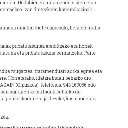
k Goierriko Hedabideen tratamendu sistemetan
 interesekoa izan daitezkeen komunikazioak
 baimena ematen diete espresuki, beraien irudia
nalak pribatutasunez erabiltzeko eta horiek
urtasuna eta pribatutasuna bermatzeko. Parte
endua mugatzea, tratamenduari aurka egitea eta
re. Horretarako, idatzia bidali beharko dio
AIN (Gipuzkoa), telefonoa: 943 160056 edo,
sun agiriaren kopia bidali beharko da.
l aginte eskudunera jo dezake, kasu honetan,
tzea.