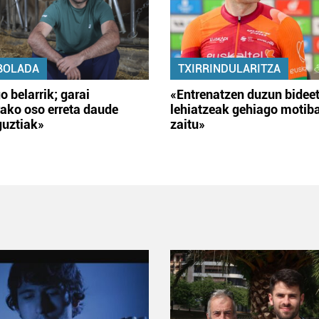
BOLADA
TXIRRINDULARITZA
o belarrik; garai
«Entrenatzen duzun bidee
ako oso erreta daude
lehiatzeak gehiago motib
guztiak»
zaitu»