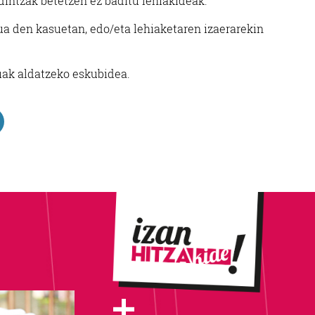
dintzak betetzen ez baditu lehiakideak.
ua den kasuetan, edo/eta lehiaketaren izaerarekin
uak aldatzeko eskubidea.
+