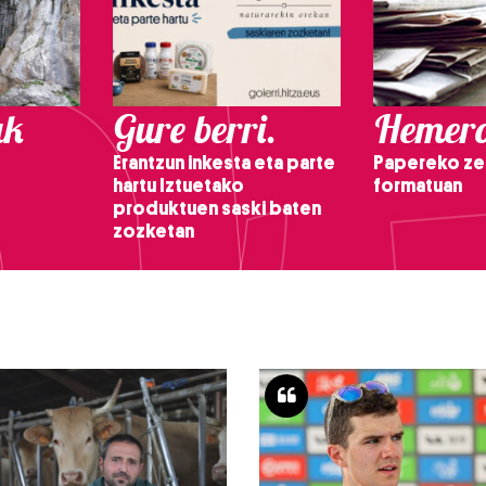
ak
Gure berri.
Hemero
Erantzun inkesta eta parte
Papereko ze
hartu Iztuetako
formatuan
produktuen saski baten
zozketan