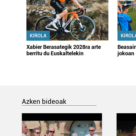
KIROLA
KIROL
Xabier Berasategik 2028ra arte
Beasain
berritu du Euskaltelekin
jokoan
Azken bideoak