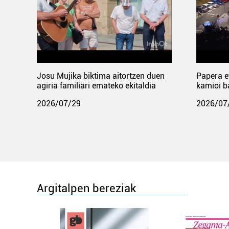
Josu Mujika biktima aitortzen duen
Papera e
agiria familiari emateko ekitaldia
kamioi b
2026/07/29
2026/07
Argitalpen bereziak