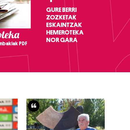
GURE BERRI
ZOZKETAK
ESKAINTZAK
teka
HEMEROTEKA
NOR GARA
nbakiak PDF