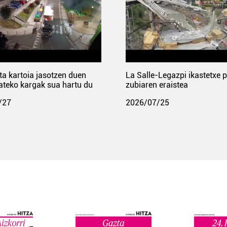
ta kartoia jasotzen duen
La Salle-Legazpi ikastetxe 
ateko kargak sua hartu du
zubiaren eraistea
/27
2026/07/25