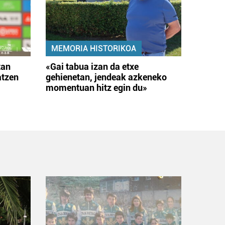
MEMORIA HISTORIKOA
tan
«Gai tabua izan da etxe
atzen
gehienetan, jendeak azkeneko
momentuan hitz egin du»