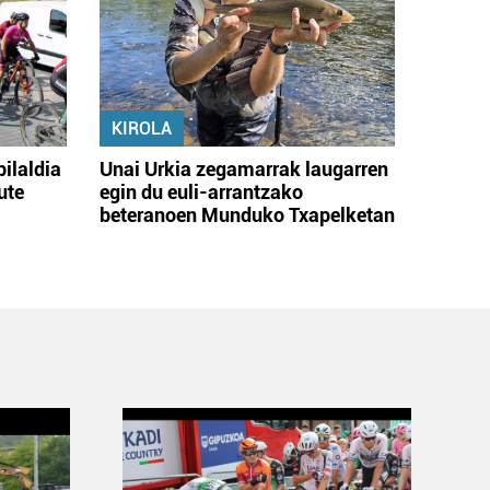
KIROLA
bilaldia
Unai Urkia zegamarrak laugarren
ute
egin du euli-arrantzako
beteranoen Munduko Txapelketan