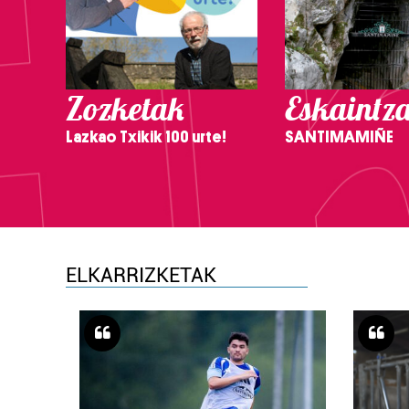
Zozketak
Eskaintz
Lazkao Txikik 100 urte!
SANTIMAMIÑE
ELKARRIZKETAK