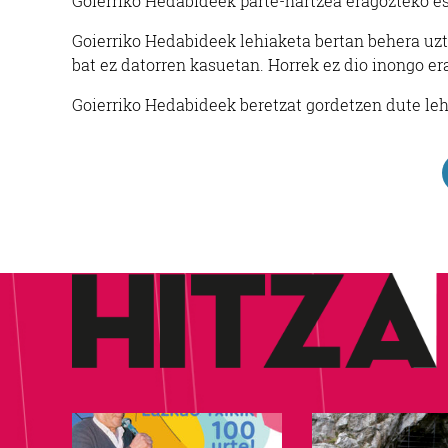
Goierriko Hedabideek parte-hartzea eragozteko es
Goierriko Hedabideek lehiaketa bertan behera uzt
bat ez datorren kasuetan. Horrek ez dio inongo e
Goierriko Hedabideek beretzat gordetzen dute le