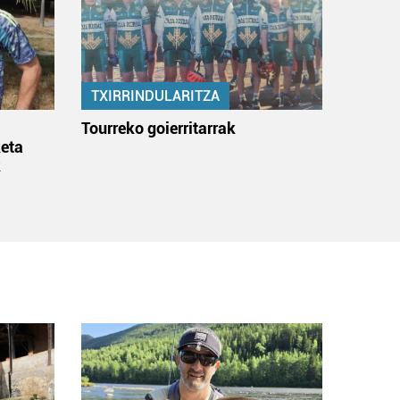
TXIRRINDULARITZA
:
Tourreko goierritarrak
eta
k