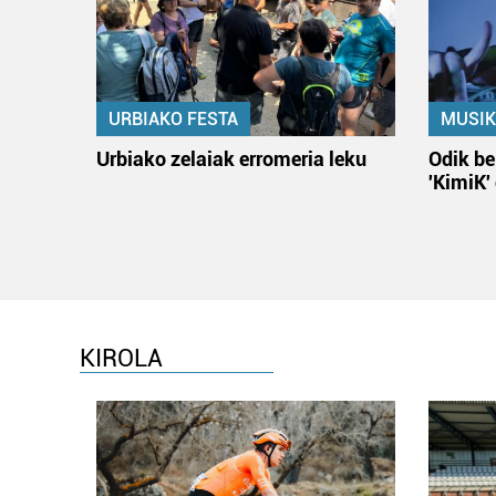
URBIAKO FESTA
MUSIK
Urbiako zelaiak erromeria leku
Odik be
'KimiK'
KIROLA