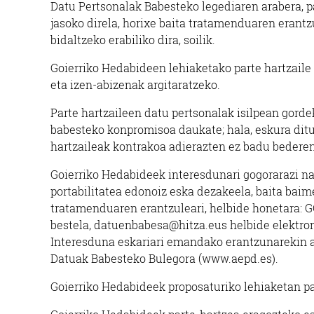
Datu Pertsonalak Babesteko legediaren arabera, p
jasoko direla, horixe baita tratamenduaren erant
bidaltzeko erabiliko dira, soilik.
Goierriko Hedabideen lehiaketako parte hartzaile 
eta izen-abizenak argitaratzeko.
Parte hartzaileen datu pertsonalak isilpean gorde
babesteko konpromisoa daukate; hala, eskura ditu
hartzaileak kontrakoa adierazten ez badu bedere
Goierriko Hedabideek interesdunari gogorarazi na
portabilitatea edonoiz eska dezakeela, baita baime
tratamenduaren erantzuleari, helbide honetara
bestela,
datuenbabesa@hitza.eus
helbide elektron
Interesduna eskariari emandako erantzunarekin ad
Datuak Babesteko Bulegora (www.aepd.es).
Goierriko Hedabideek proposaturiko lehiaketan par