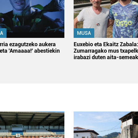
A
MUSA
rria ezagutzeko aukera
Euxebio eta Ekaitz Zabala
 eta 'Amaaaa!' abestiekin
Zumarragako mus txapelk
irabazi duten aita-semea