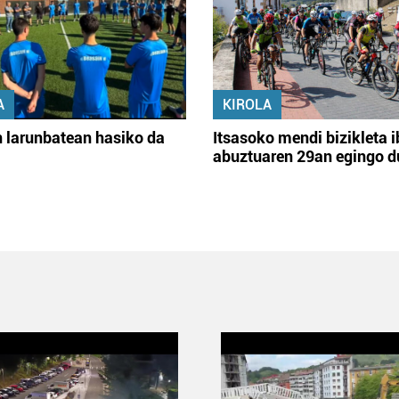
A
KIROLA
 larunbatean hasiko da
Itsasoko mendi bizikleta i
abuztuaren 29an egingo d