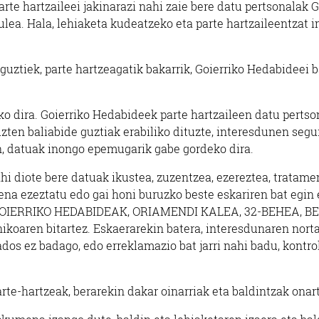
arte hartzaileei jakinarazi nahi zaie bere datu pertsonala
zulea. Hala, lehiaketa kudeatzeko eta parte hartzaileentzat
guztiek, parte hartzeagatik bakarrik, Goierriko Hedabideei
ko dira. Goierriko Hedabideek parte hartzaileen datu pertso
zten baliabide guztiak erabiliko dituzte, interesdunen seg
n, datuak inongo epemugarik gabe gordeko dira.
hi diote bere datuak ikustea, zuzentzea, ezereztea, tratam
na ezeztatu edo gai honi buruzko beste eskariren bat egin e
: GOIERRIKO HEDABIDEAK, ORIAMENDI KALEA, 32-BEHEA, BEAS
ikoaren bitartez. Eskaerarekin batera, interesdunaren norta
os ez badago, edo erreklamazio bat jarri nahi badu, kontro
te-hartzeak, berarekin dakar oinarriak eta baldintzak onar