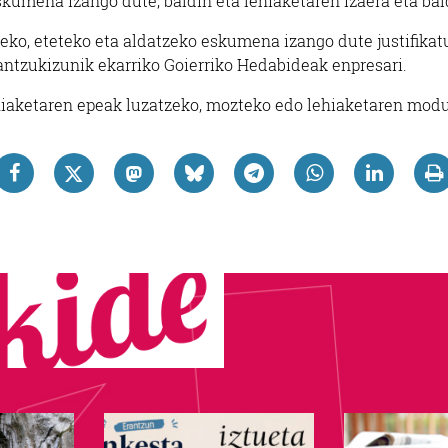
kumena izango dute, baldin eta lehiaketaren izaera eta bal
eko, eteteko eta aldatzeko eskumena izango dute justifikat
rantzukizunik ekarriko Goierriko Hedabideak enpresari.
hiaketaren epeak luzatzeko, mozteko edo lehiaketaren mod