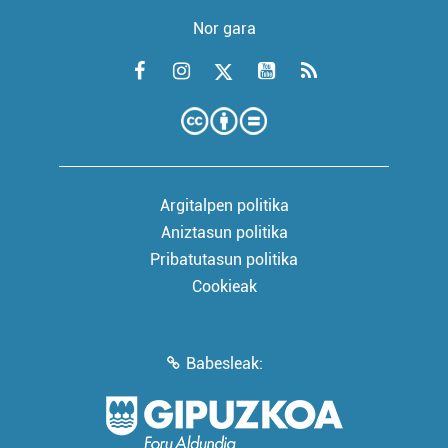
Nor gara
Argitalpen politika
Aniztasun politika
Pribatutasun politika
Cookieak
Babesleak: