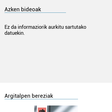
Azken bideoak
Ez da informaziorik aurkitu sartutako
datuekin.
Argitalpen bereziak