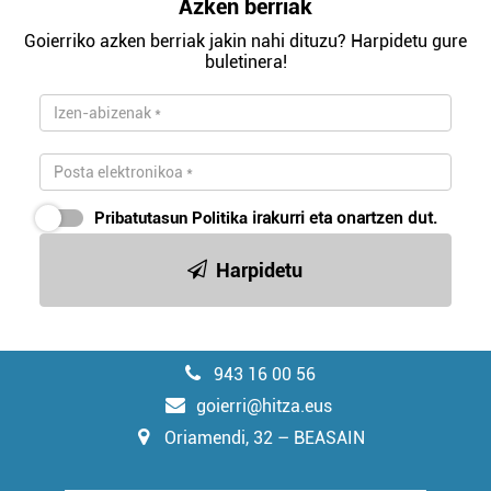
Azken berriak
Goierriko azken berriak jakin nahi dituzu? Harpidetu gure
buletinera!
Pribatutasun Politika
irakurri eta onartzen dut.
Harpidetu
943 16 00 56
goierri@hitza.eus
Oriamendi, 32 – BEASAIN