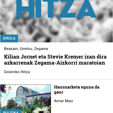
KIROLA
Beasain
,
Urretxu
,
Zegama
Kilian Jornet eta Stevie Kremer izan dira
azkarrenak Zegama-Aizkorri maratoian
Goierriko Hitza
Hausnarketa eguna da
gaur
Aimar Maiz
POLITIKA