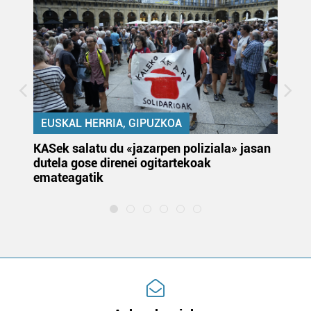
EUSKAL HERRIA, GIPUZKOA
KASek salatu du «jazarpen poliziala» jasan
Pa
dutela gose direnei ogitartekoak
da
emateagatik
«s