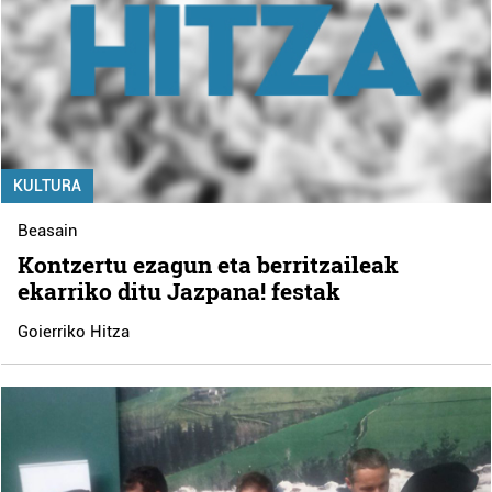
KULTURA
Beasain
Kontzertu ezagun eta berritzaileak
ekarriko ditu Jazpana! festak
Goierriko Hitza