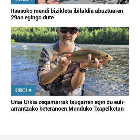
Itsasoko mendi bizikleta ibilaldia abuztuaren
29an egingo dute
KIROLA
Unai Urkia zegamarrak laugarren egin du euli-
arrantzako beteranoen Munduko Txapelketan