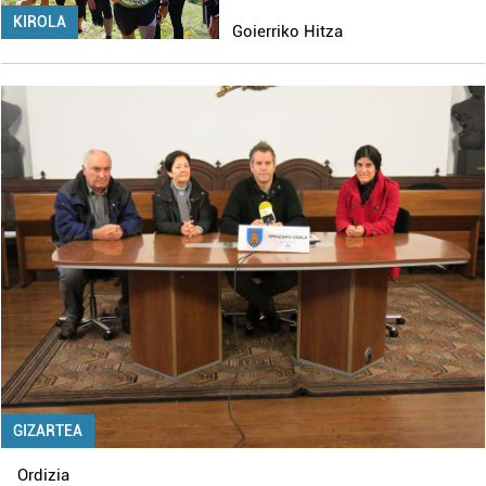
KIROLA
Goierriko Hitza
GIZARTEA
Ordizia