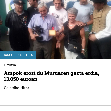
JAIAK
KULTURA
Ordizia
Ampok erosi du Muruaren gazta erdia,
13.050 euroan
Goierriko Hitza