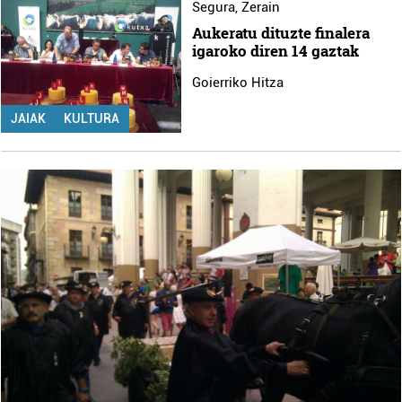
Segura
,
Zerain
Aukeratu dituzte finalera
igaroko diren 14 gaztak
Goierriko Hitza
JAIAK
KULTURA