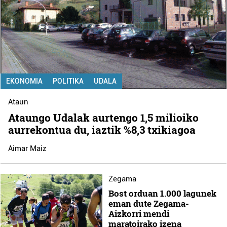
EKONOMIA
POLITIKA
UDALA
Ataun
Ataungo Udalak aurtengo 1,5 milioiko
aurrekontua du, iaztik %8,3 txikiagoa
Aimar Maiz
Zegama
Bost orduan 1.000 lagunek
eman dute Zegama-
Aizkorri mendi
maratoirako izena