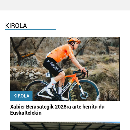
KIROLA
KIROLA
Xabier Berasategik 2028ra arte berritu du
Euskaltelekin