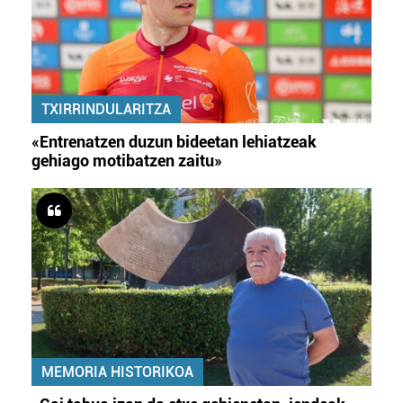
erabiltzeko baimen esplizitua ematen diguzu.
Gehiago
irakurri
TXIRRINDULARITZA
«Entrenatzen duzun bideetan lehiatzeak
gehiago motibatzen zaitu»
MEMORIA HISTORIKOA