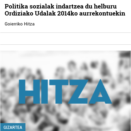
Politika sozialak indartzea du helburu
Ordiziako Udalak 2014ko aurrekontuekin
Goierriko Hitza
GIZARTEA