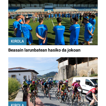
KIROLA
Beasain larunbatean hasiko da jokoan
KIROLA