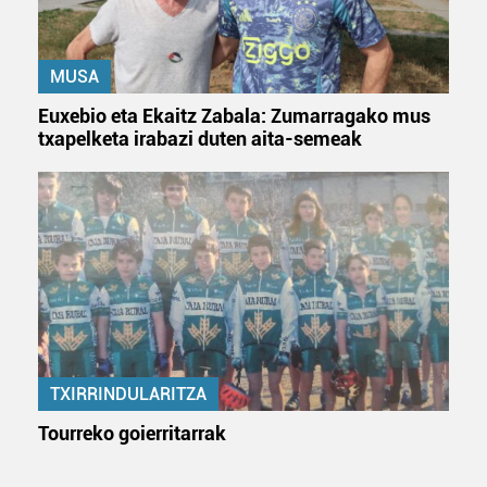
MUSA
Euxebio eta Ekaitz Zabala: Zumarragako mus
txapelketa irabazi duten aita-semeak
TXIRRINDULARITZA
Tourreko goierritarrak