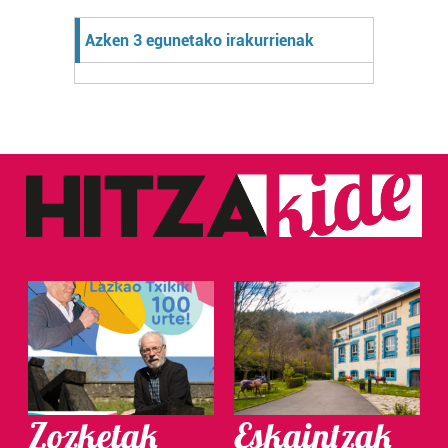
Azken 3 egunetako irakurrienak
Zozketak
Eskaintzak