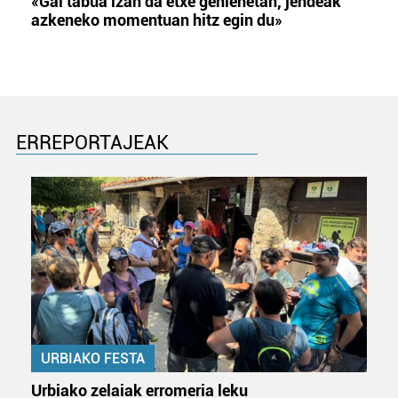
«Gai tabua izan da etxe gehienetan, jendeak
azkeneko momentuan hitz egin du»
ERREPORTAJEAK
URBIAKO FESTA
Urbiako zelaiak erromeria leku