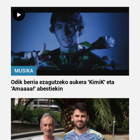
MUSIKA
Odik berria ezagutzeko aukera 'KimiK' eta
'Amaaaa!' abestiekin