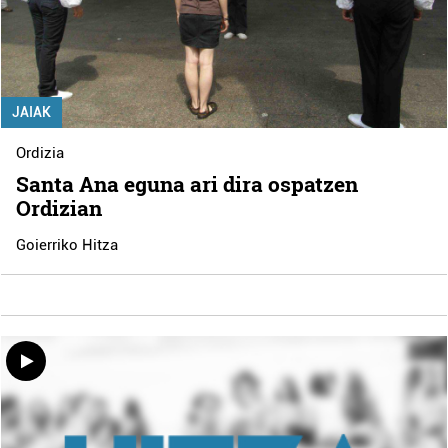
JAIAK
Ordizia
Santa Ana eguna ari dira ospatzen
Ordizian
Goierriko Hitza