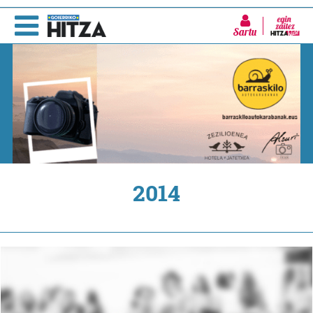
Sartu
2014