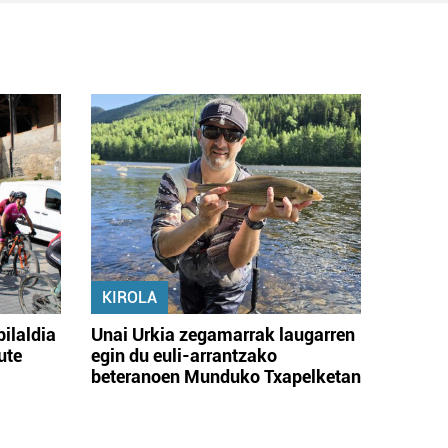
KIROLA
bilaldia
Unai Urkia zegamarrak laugarren
ute
egin du euli-arrantzako
beteranoen Munduko Txapelketan