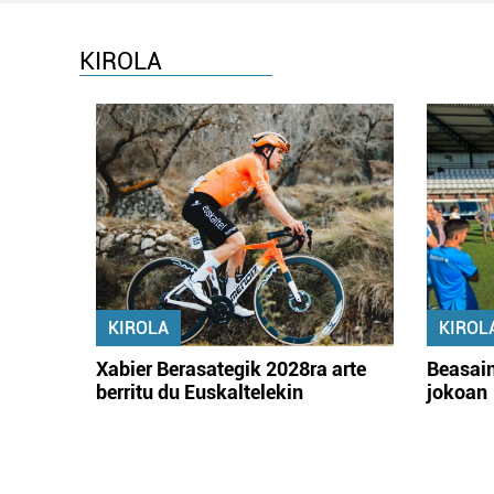
KIROLA
KIROLA
KIROL
Xabier Berasategik 2028ra arte
Beasain
berritu du Euskaltelekin
jokoan