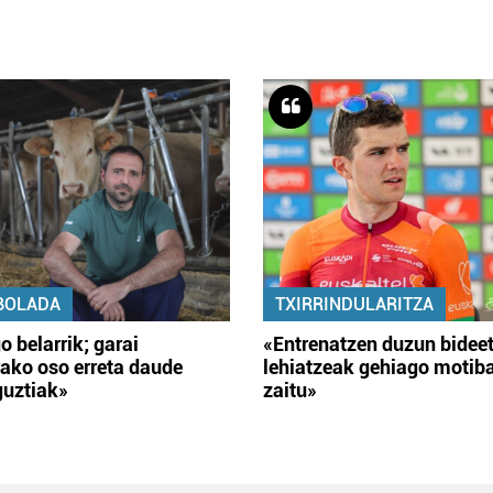
BOLADA
TXIRRINDULARITZA
o belarrik; garai
«Entrenatzen duzun bidee
ako oso erreta daude
lehiatzeak gehiago motib
guztiak»
zaitu»