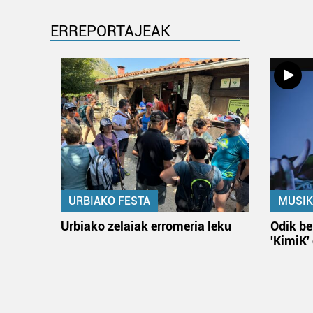
ERREPORTAJEAK
URBIAKO FESTA
MUSIK
Urbiako zelaiak erromeria leku
Odik be
'KimiK'