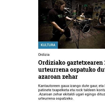
KULTURA
Ordizia
Ordiziako gaztetxearen
urteurrena ospatuko du
azaroan zehar
Kantautoreen gaua izango dute gaur, eta 
patinete txapelketa eta rock taldeen kont
.Azaroan zehar ekitaldi ugari egingo ditu
urteurrena ospatzeko.