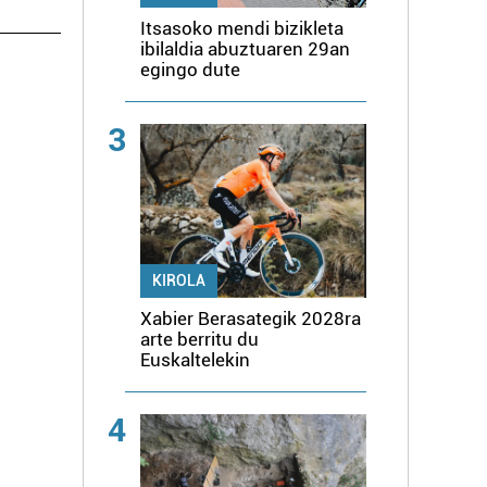
Itsasoko mendi bizikleta
ibilaldia abuztuaren 29an
egingo dute
3
KIROLA
Xabier Berasategik 2028ra
arte berritu du
Euskaltelekin
4