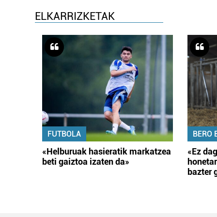
ELKARRIZKETAK
FUTBOLA
BERO 
«Helburuak hasieratik markatzea
«Ez dag
beti gaiztoa izaten da»
honetar
bazter 