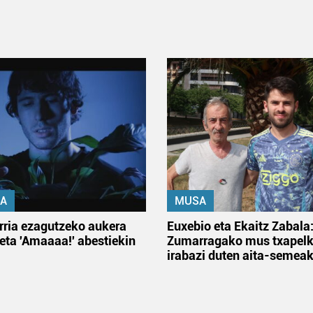
A
MUSA
rria ezagutzeko aukera
Euxebio eta Ekaitz Zabala
 eta 'Amaaaa!' abestiekin
Zumarragako mus txapelk
irabazi duten aita-semea