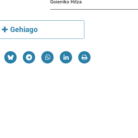
Goierriko Hitza
Gehiago