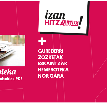
+
GURE BERRI
ZOZKETAK
ESKAINTZAK
teka
HEMEROTEKA
NOR GARA
nbakiak PDF