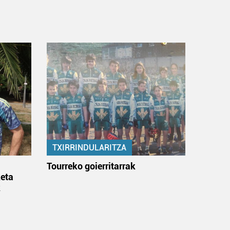
TXIRRINDULARITZA
:
Tourreko goierritarrak
eta
k