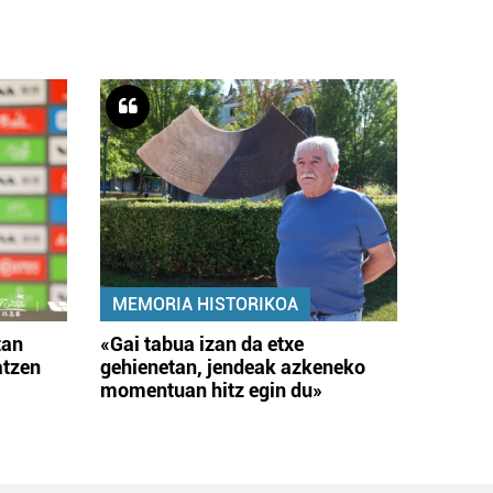
MEMORIA HISTORIKOA
tan
«Gai tabua izan da etxe
atzen
gehienetan, jendeak azkeneko
momentuan hitz egin du»