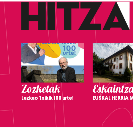
Zozketak
Eskaintz
Lazkao Txikik 100 urte!
EUSKAL HERRIA