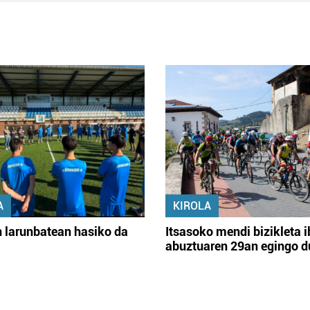
A
KIROLA
 larunbatean hasiko da
Itsasoko mendi bizikleta i
abuztuaren 29an egingo d