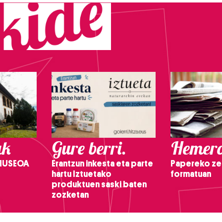
ak
Gure berri.
Hemero
 MUSEOA
Erantzun inkesta eta parte
Papereko ze
hartu Iztuetako
formatuan
produktuen saski baten
zozketan