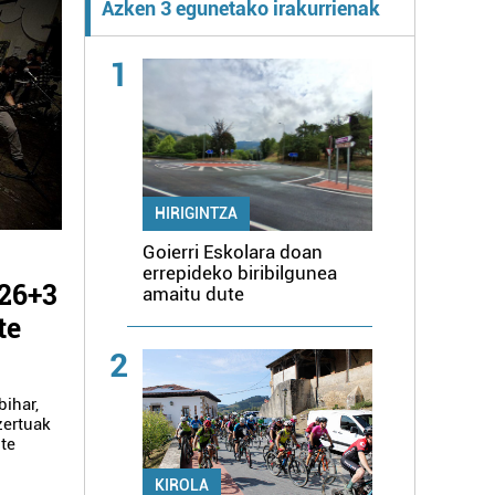
Azken 3 egunetako irakurrienak
1
HIRIGINTZA
Goierri Eskolara doan
errepideko biribilgunea
 26+3
amaitu dute
te
2
bihar,
zertuak
zte
KIROLA