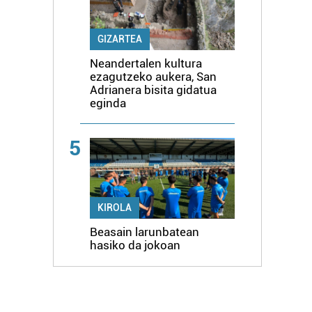
GIZARTEA
Neandertalen kultura
ezagutzeko aukera, San
Adrianera bisita gidatua
eginda
5
KIROLA
Beasain larunbatean
hasiko da jokoan