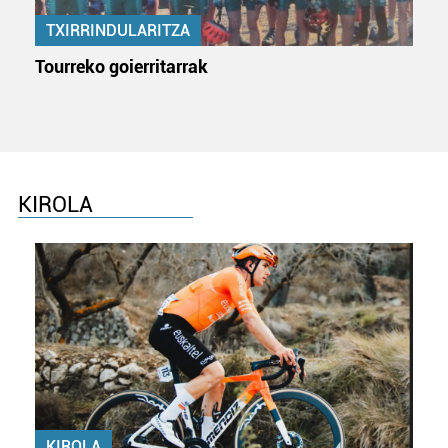
erabiltzen dituen hauta dezakezu.
TXIRRINDULARITZA
Bazkide batzuek ez dizute baimenik eskatzen, eta beren
Tourreko goierritarrak
interes komertzial legitimoetan babesten dira. Ikusi gure
bazkideen zerrenda, beren ustez zein helburutarako
duten interes legitimoa eta horren aurka nola egin
dezakezun ikusteko.
Lortu zure datu pertsonalak prozesatzeko moduari
KIROLA
buruzko informazio gehiago eta ezarri zure lehentasunak
datuen atalean. Edozein unetan alda edo ken dezakezu
zure baimena Cookieen adierazpenean.
Webgune honek cookie propioak eta hirugarrenen cookie-
fitxategiak erabiltzen ditu. Zure esperientzia eta
zerbitzuak hobetzeko asmoz, cookie teknologiaz
baliatzen gara. Ohar hau onartuz gero, teknologia hori
erabiltzeko baimen esplizitua ematen diguzu.
Gehiago
irakurri
KIROLA