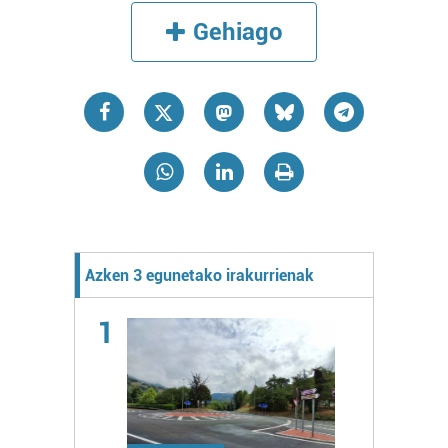
Gehiago
Azken 3 egunetako irakurrienak
1