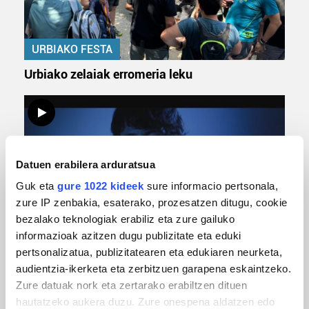
URBIAKO FESTA
Urbiako zelaiak erromeria leku
Datuen erabilera arduratsua
Guk eta
gure 1022 kideek
sure informacio pertsonala,
zure IP zenbakia, esaterako, prozesatzen ditugu, cookie
bezalako teknologiak erabiliz eta zure gailuko
informazioak azitzen dugu publizitate eta eduki
MUSIKA
pertsonalizatua, publizitatearen eta edukiaren neurketa,
Odik berria ezagutzeko aukera 'KimiK' eta
audientzia-ikerketa eta zerbitzuen garapena eskaintzeko.
'Amaaaa!' abestiekin
Zure datuak nork eta zertarako erabiltzen dituen
hautatzeko aukera duzu. Zure onespena aldatzen edo