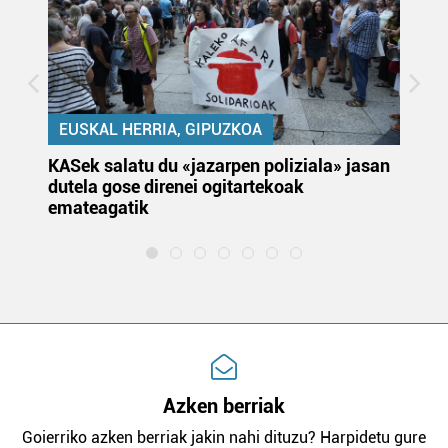
EUSKAL HERRIA, GIPUZKOA
KASek salatu du «jazarpen poliziala» jasan
Pa
dutela gose direnei ogitartekoak
da
emateagatik
«s
Azken berriak
Goierriko azken berriak jakin nahi dituzu? Harpidetu gure