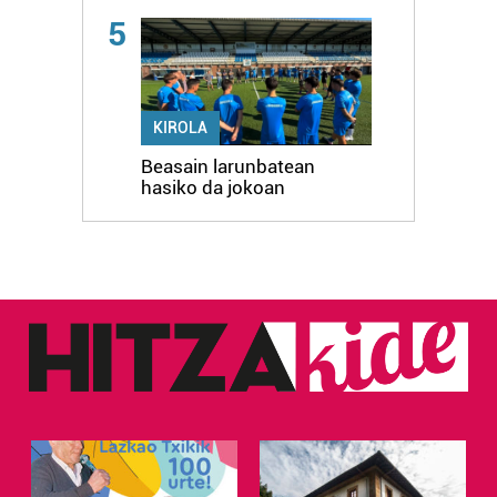
5
KIROLA
Beasain larunbatean
hasiko da jokoan