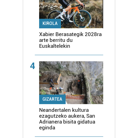
KIROLA
Xabier Berasategik 2028ra
arte berritu du
Euskaltelekin
4
GIZARTEA
Neandertalen kultura
ezagutzeko aukera, San
Adrianera bisita gidatua
eginda