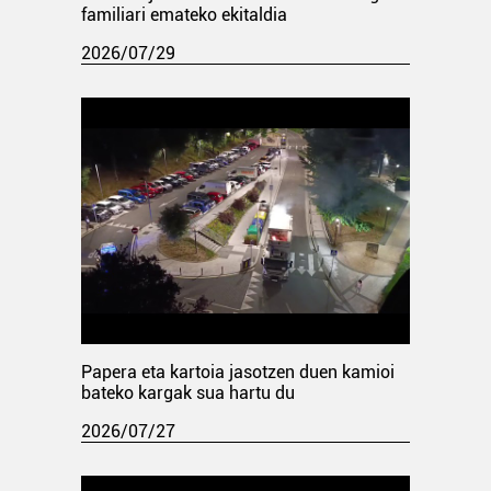
familiari emateko ekitaldia
2026/07/29
Papera eta kartoia jasotzen duen kamioi
bateko kargak sua hartu du
2026/07/27