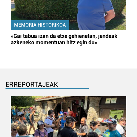
MEMORIA HISTORIKOA
«Gai tabua izan da etxe gehienetan, jendeak
azkeneko momentuan hitz egin du»
ERREPORTAJEAK