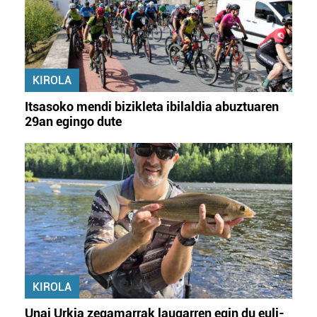
KIROLA
Itsasoko mendi bizikleta ibilaldia abuztuaren
29an egingo dute
KIROLA
Unai Urkia zegamarrak laugarren egin du euli-