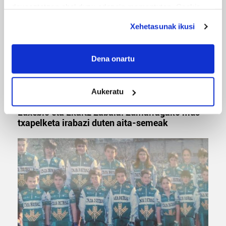
deuseztatzen ahal duzu edozein momentutan, Cookie
deklaraziotik edo Privacy triggerean klikatuz.
Xehetasunak ikusi
If you allow, we would also like to:
Collect information about your geographical
Dena onartu
location which can be accurate to within several
meters
Aukeratu
Identify your device by actively scanning it for
MUSA
specific characteristics (fingerprinting)
Euxebio eta Ekaitz Zabala: Zumarragako mus
Find out more about how your personal data is processed
txapelketa irabazi duten aita-semeak
and set your preferences in the
details section
.
Guk eta gure bazkideek zure datu pertsonalak
prozesatzen ditugu, zure IP zenbakia, besteak beste,
teknologia erabiliz, cookieak adibidez, iragarki eta eduki
pertsonalizatuak eskaintzeko, iragarkiak eta edukia
neurtzeko, jendeari buruzko informazioa biltzeko eta
produktuak garatzeko. Zure datuak nork eta zertarako