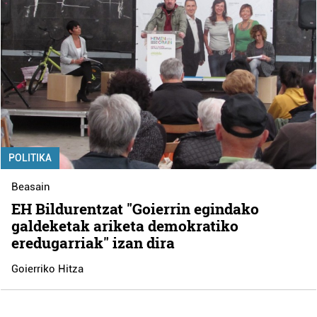
POLITIKA
Beasain
EH Bildurentzat "Goierrin egindako
galdeketak ariketa demokratiko
eredugarriak" izan dira
Goierriko Hitza