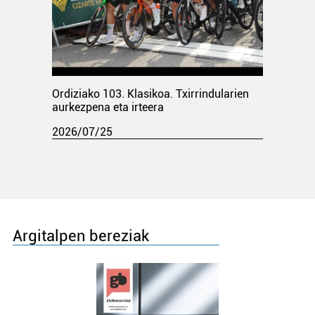
Ordiziako 103. Klasikoa. Txirrindularien
aurkezpena eta irteera
2026/07/25
Argitalpen bereziak