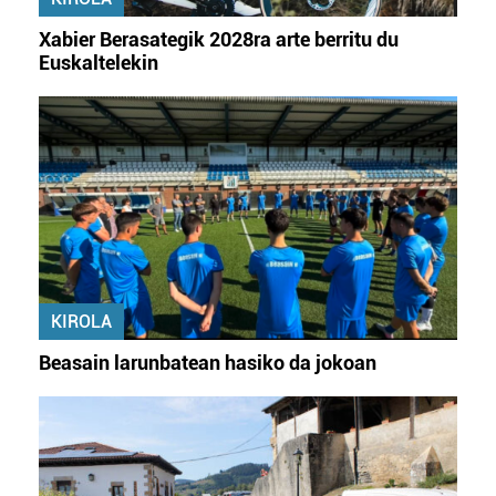
Xabier Berasategik 2028ra arte berritu du
Euskaltelekin
KIROLA
Beasain larunbatean hasiko da jokoan