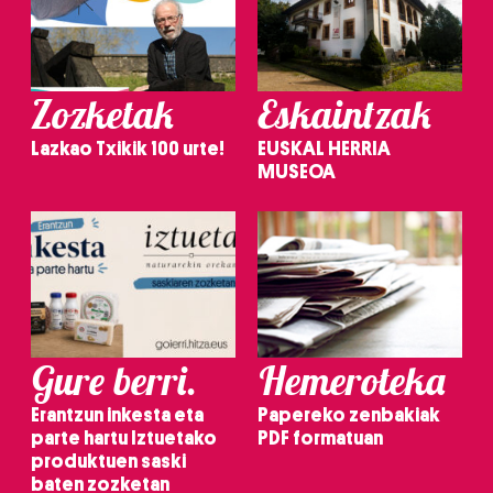
Zozketak
Eskaintzak
Lazkao Txikik 100 urte!
EUSKAL HERRIA
MUSEOA
Gure berri.
Hemeroteka
Erantzun inkesta eta
Papereko zenbakiak
parte hartu Iztuetako
PDF formatuan
produktuen saski
baten zozketan