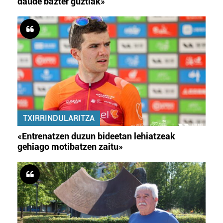
daude bazter guztiak»
TXIRRINDULARITZA
«Entrenatzen duzun bideetan lehiatzeak
gehiago motibatzen zaitu»