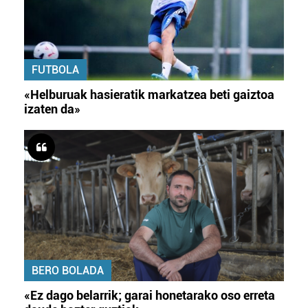
FUTBOLA
«Helburuak hasieratik markatzea beti gaiztoa
izaten da»
BERO BOLADA
«Ez dago belarrik; garai honetarako oso erreta