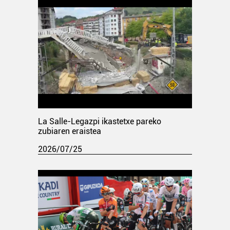
La Salle-Legazpi ikastetxe pareko
zubiaren eraistea
2026/07/25