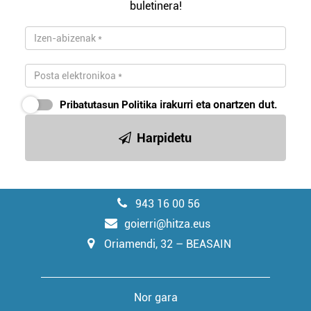
buletinera!
Pribatutasun Politika
irakurri eta onartzen dut.
Harpidetu
943 16 00 56
goierri@hitza.eus
Oriamendi, 32 – BEASAIN
Nor gara