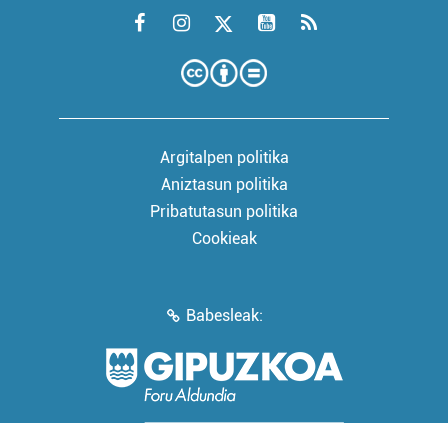
Argitalpen politika
Aniztasun politika
Pribatutasun politika
Cookieak
Babesleak: