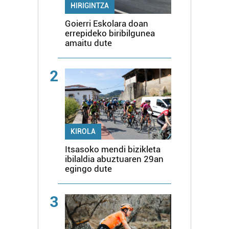
HIRIGINTZA
Goierri Eskolara doan
errepideko biribilgunea
amaitu dute
2
KIROLA
Itsasoko mendi bizikleta
ibilaldia abuztuaren 29an
egingo dute
3