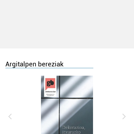
Argitalpen bereziak