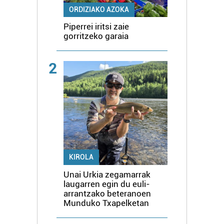
ORDIZIAKO AZOKA
Piperrei iritsi zaie
gorritzeko garaia
2
KIROLA
Unai Urkia zegamarrak
laugarren egin du euli-
arrantzako beteranoen
Munduko Txapelketan