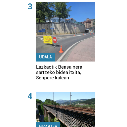
3
UDALA
Lazkaotik Beasainera
sartzeko bidea itxita,
Senpere kalean
4
GIZARTEA