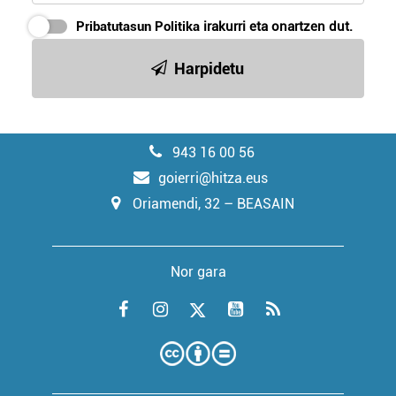
Pribatutasun Politika
irakurri eta onartzen dut.
Harpidetu
943 16 00 56
goierri@hitza.eus
Oriamendi, 32 – BEASAIN
Nor gara