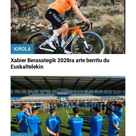
KIROLA
Xabier Berasategik 2028ra arte berritu du
Euskaltelekin