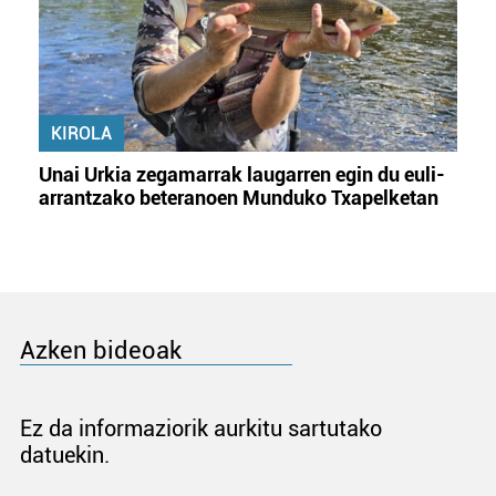
KIROLA
Unai Urkia zegamarrak laugarren egin du euli-
arrantzako beteranoen Munduko Txapelketan
Azken bideoak
Ez da informaziorik aurkitu sartutako
datuekin.