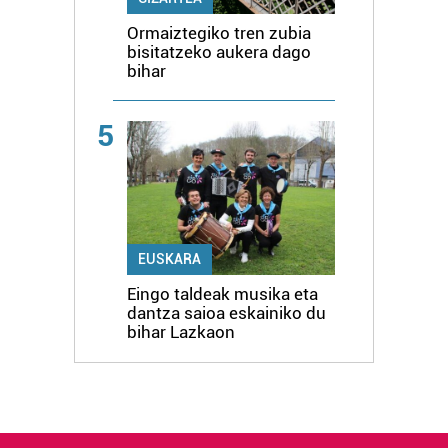
Ormaiztegiko tren zubia
bisitatzeko aukera dago
bihar
5
EUSKARA
Eingo taldeak musika eta
dantza saioa eskainiko du
bihar Lazkaon