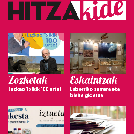
Zozketak
Eskaintzak
Lazkao Txikik 100 urte!
Luberriko sarrera eta
bisita gidatua