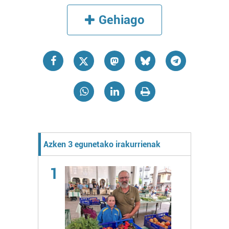
Gehiago
Azken 3 egunetako irakurrienak
1