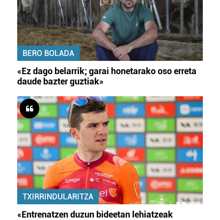
BERO BOLADA
«Ez dago belarrik; garai honetarako oso erreta
daude bazter guztiak»
TXIRRINDULARITZA
«Entrenatzen duzun bideetan lehiatzeak