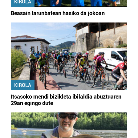
KIROLA
Beasain larunbatean hasiko da jokoan
KIROLA
Itsasoko mendi bizikleta ibilaldia abuztuaren
29an egingo dute