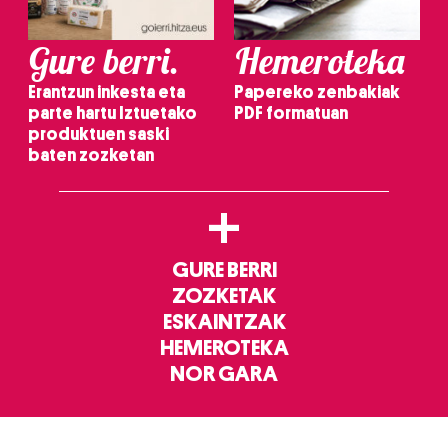
Gure berri.
Hemeroteka
Erantzun inkesta eta
Papereko zenbakiak
parte hartu Iztuetako
PDF formatuan
produktuen saski
baten zozketan
+
GURE BERRI
ZOZKETAK
ESKAINTZAK
HEMEROTEKA
NOR GARA