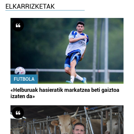
ELKARRIZKETAK
FUTBOLA
«Helburuak hasieratik markatzea beti gaiztoa
izaten da»