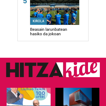
5
KIROLA
Beasain larunbatean
hasiko da jokoan