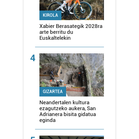
KIROLA
Xabier Berasategik 2028ra
arte berritu du
Euskaltelekin
4
GIZARTEA
Neandertalen kultura
ezagutzeko aukera, San
Adrianera bisita gidatua
eginda