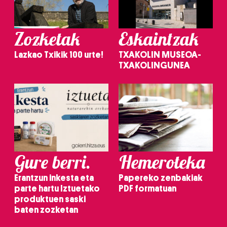
Zozketak
Eskaintzak
Lazkao Txikik 100 urte!
TXAKOLIN MUSEOA-
TXAKOLINGUNEA
Gure berri.
Hemeroteka
Erantzun inkesta eta
Papereko zenbakiak
parte hartu Iztuetako
PDF formatuan
produktuen saski
baten zozketan