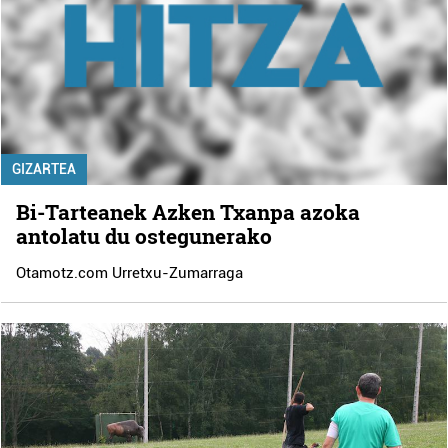
GIZARTEA
Bi-Tarteanek Azken Txanpa azoka
antolatu du ostegunerako
Otamotz.com Urretxu-Zumarraga