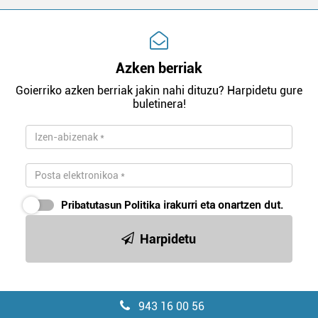
Azken berriak
Goierriko azken berriak jakin nahi dituzu? Harpidetu gure
buletinera!
Pribatutasun Politika
irakurri eta onartzen dut.
Harpidetu
943 16 00 56