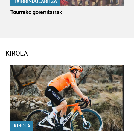
TXIRRINDULARITZA
Tourreko goierritarrak
KIROLA
KIROLA