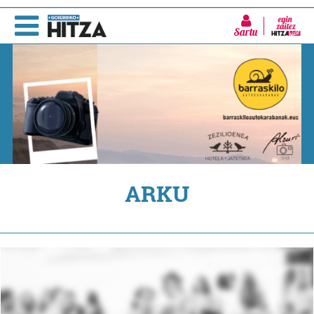
Sartu
ARKU