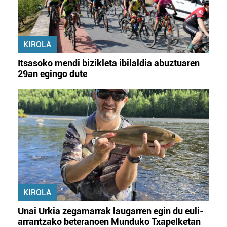
KIROLA
Itsasoko mendi bizikleta ibilaldia abuztuaren
29an egingo dute
KIROLA
Unai Urkia zegamarrak laugarren egin du euli-
arrantzako beteranoen Munduko Txapelketan