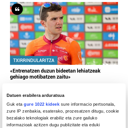
TXIRRINDULARITZA
«Entrenatzen duzun bideetan lehiatzeak
gehiago motibatzen zaitu»
Datuen erabilera arduratsua
Guk eta
gure 1022 kideek
sure informacio pertsonala,
zure IP zenbakia, esaterako, prozesatzen ditugu, cookie
bezalako teknologiak erabiliz eta zure gailuko
informazioak azitzen dugu publizitate eta eduki