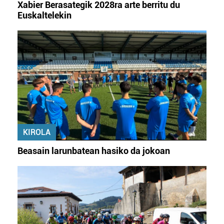
Xabier Berasategik 2028ra arte berritu du
Euskaltelekin
KIROLA
Beasain larunbatean hasiko da jokoan