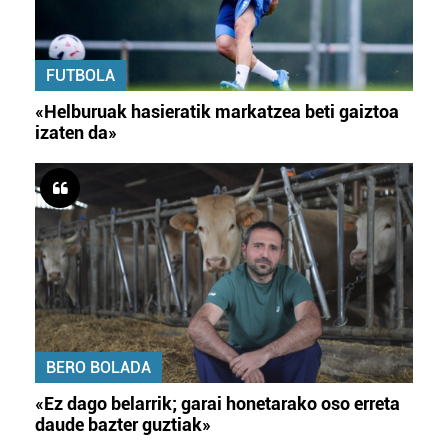
FUTBOLA
«Helburuak hasieratik markatzea beti gaiztoa
izaten da»
BERO BOLADA
«Ez dago belarrik; garai honetarako oso erreta
daude bazter guztiak»