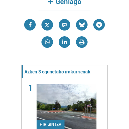
Gehiago
Azken 3 egunetako irakurrienak
1
HIRIGINTZA