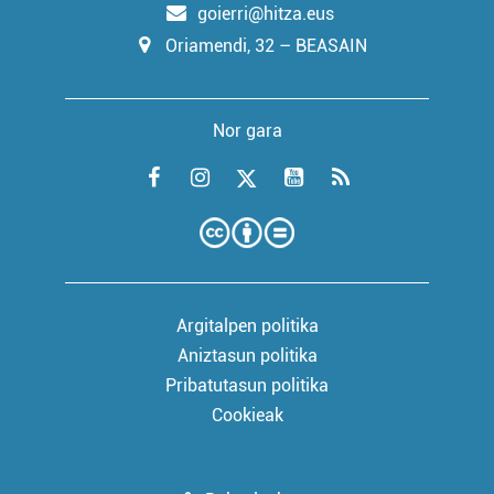
goierri@hitza.eus
Oriamendi, 32 – BEASAIN
Nor gara
Argitalpen politika
Aniztasun politika
Pribatutasun politika
Cookieak