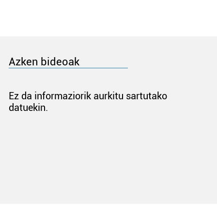
Azken bideoak
Ez da informaziorik aurkitu sartutako
datuekin.