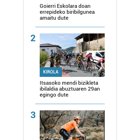
Goierri Eskolara doan
errepideko biribilgunea
amaitu dute
2
KIROLA
Itsasoko mendi bizikleta
ibilaldia abuztuaren 29an
egingo dute
3