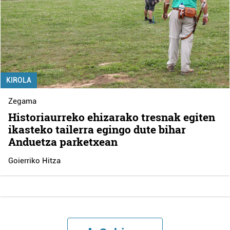
KIROLA
Zegama
Historiaurreko ehizarako tresnak egiten
ikasteko tailerra egingo dute bihar
Anduetza parketxean
Goierriko Hitza