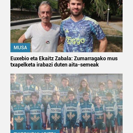
zerbitzuak hobetzeko asmoz, cookie teknologiaz
baliatzen gara. Ohar hau onartuz gero, teknologia hori
erabiltzeko baimen esplizitua ematen diguzu.
Gehiago
irakurri
MUSA
Euxebio eta Ekaitz Zabala: Zumarragako mus
txapelketa irabazi duten aita-semeak