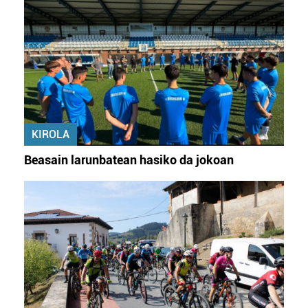
KIROLA
Beasain larunbatean hasiko da jokoan