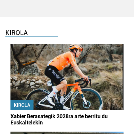
zure baimena Cookieen adierazpenean.
Webgune honek cookie propioak eta hirugarrenen cookie-
fitxategiak erabiltzen ditu. Zure esperientzia eta
KIROLA
zerbitzuak hobetzeko asmoz, cookie teknologiaz
baliatzen gara. Ohar hau onartuz gero, teknologia hori
erabiltzeko baimen esplizitua ematen diguzu.
Gehiago
irakurri
KIROLA
Xabier Berasategik 2028ra arte berritu du
Euskaltelekin