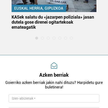
EUSKAL HERRIA, GIPUZKOA
KASek salatu du «jazarpen poliziala» jasan
Pa
dutela gose direnei ogitartekoak
da
emateagatik
«s
Azken berriak
Goierriko azken berriak jakin nahi dituzu? Harpidetu gure
buletinera!