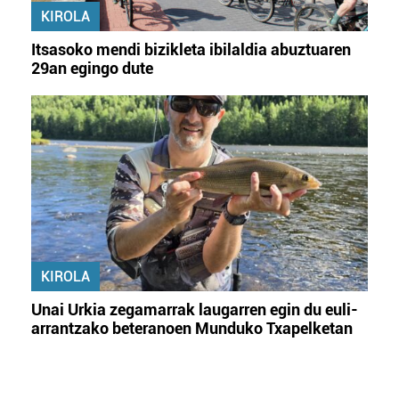
KIROLA
Itsasoko mendi bizikleta ibilaldia abuztuaren
29an egingo dute
KIROLA
Unai Urkia zegamarrak laugarren egin du euli-
arrantzako beteranoen Munduko Txapelketan