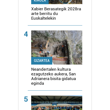
KIROLA
Xabier Berasategik 2028ra
arte berritu du
Euskaltelekin
4
GIZARTEA
Neandertalen kultura
ezagutzeko aukera, San
Adrianera bisita gidatua
eginda
5