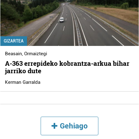
GIZARTEA
Beasain
,
Ormaiztegi
A-363 errepideko kobrantza-arkua bihar
jarriko dute
Kerman Garralda
Gehiago