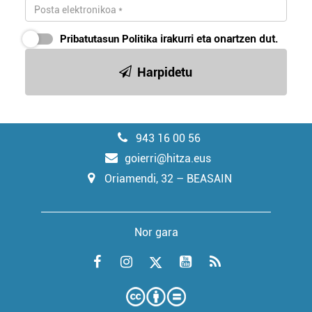
Pribatutasun Politika
irakurri eta onartzen dut.
Harpidetu
943 16 00 56
goierri@hitza.eus
Oriamendi, 32 – BEASAIN
Nor gara