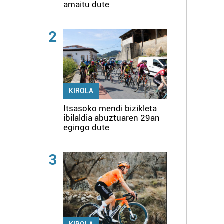
amaitu dute
2
KIROLA
Itsasoko mendi bizikleta
ibilaldia abuztuaren 29an
egingo dute
3