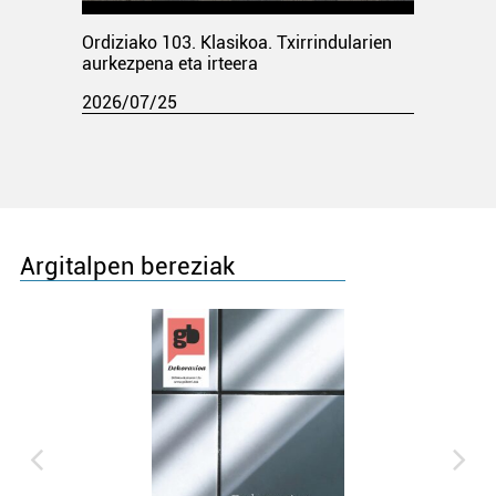
Ordiziako 103. Klasikoa. Txirrindularien
aurkezpena eta irteera
2026/07/25
Argitalpen bereziak