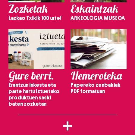
Zozketak
Eskaintzak
Lazkao Txikik 100 urte!
ARKEOLOGIA MUSEOA
Gure berri.
Hemeroteka
Erantzun inkesta eta
Papereko zenbakiak
parte hartu Iztuetako
PDF formatuan
produktuen saski
baten zozketan
+