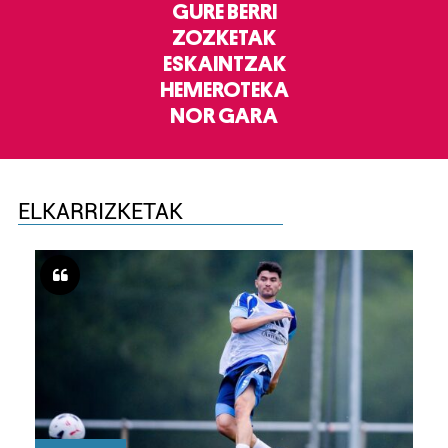
GURE BERRI
ZOZKETAK
ESKAINTZAK
HEMEROTEKA
NOR GARA
ELKARRIZKETAK