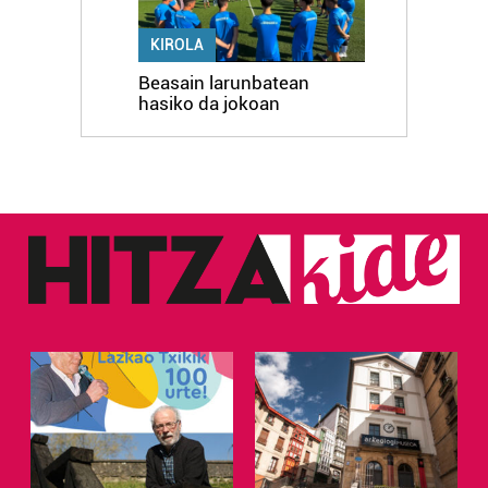
KIROLA
Beasain larunbatean
hasiko da jokoan