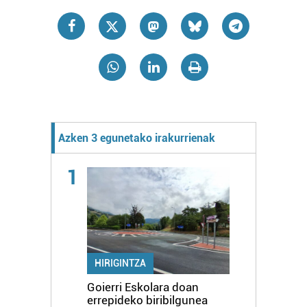
Azken 3 egunetako irakurrienak
1
HIRIGINTZA
Goierri Eskolara doan
errepideko biribilgunea