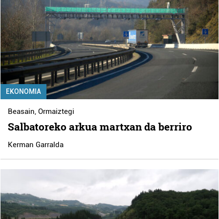
EKONOMIA
Beasain
,
Ormaiztegi
Salbatoreko arkua martxan da berriro
Kerman Garralda