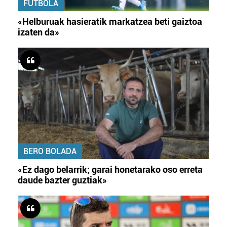
FUTBOLA
«Helburuak hasieratik markatzea beti gaiztoa
izaten da»
BERO BOLADA
«Ez dago belarrik; garai honetarako oso erreta
daude bazter guztiak»