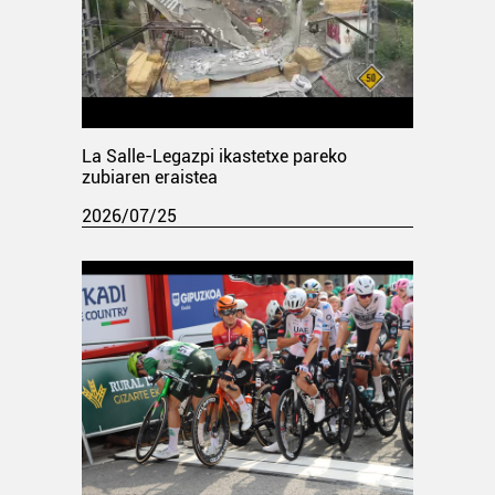
La Salle-Legazpi ikastetxe pareko
zubiaren eraistea
2026/07/25