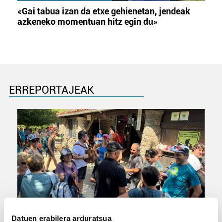
«Gai tabua izan da etxe gehienetan, jendeak
azkeneko momentuan hitz egin du»
ERREPORTAJEAK
URBIAKO FESTA
Datuen erabilera arduratsua