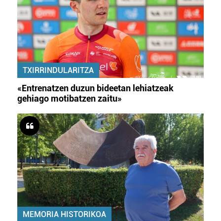
TXIRRINDULARITZA
«Entrenatzen duzun bideetan lehiatzeak
gehiago motibatzen zaitu»
MEMORIA HISTORIKOA