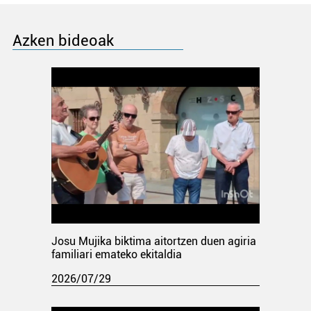
Azken bideoak
Josu Mujika biktima aitortzen duen agiria
familiari emateko ekitaldia
2026/07/29