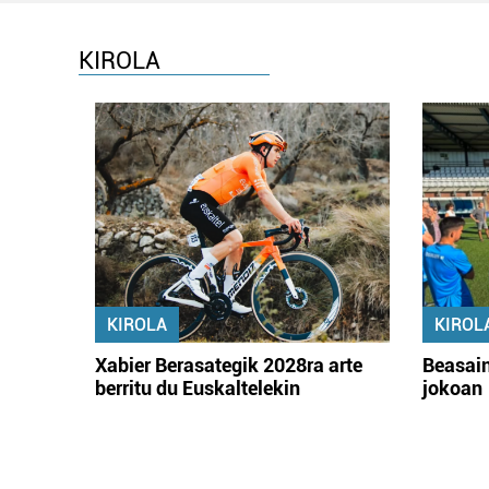
KIROLA
KIROLA
KIROL
Xabier Berasategik 2028ra arte
Beasain
berritu du Euskaltelekin
jokoan