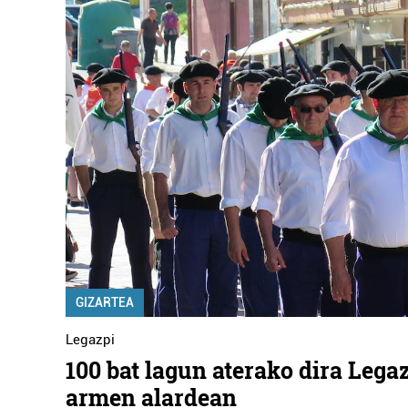
GIZARTEA
Legazpi
100 bat lagun aterako dira Lega
armen alardean