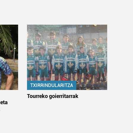
TXIRRINDULARITZA
:
Tourreko goierritarrak
eta
k