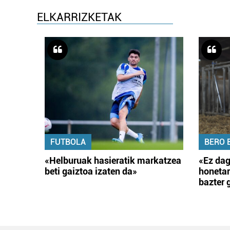
ELKARRIZKETAK
FUTBOLA
BERO 
«Helburuak hasieratik markatzea
«Ez dag
beti gaiztoa izaten da»
honetar
bazter 