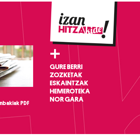
+
GURE BERRI
ZOZKETAK
ESKAINTZAK
HEMEROTEKA
NOR GARA
nbakiak PDF