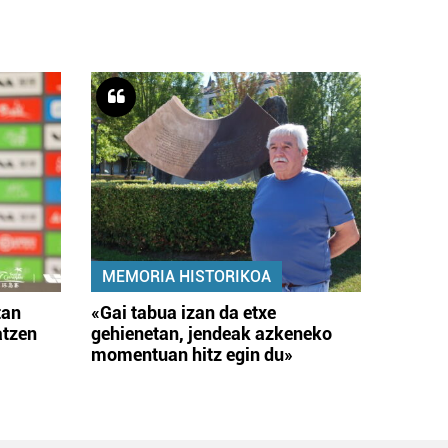
MEMORIA HISTORIKOA
tan
«Gai tabua izan da etxe
atzen
gehienetan, jendeak azkeneko
momentuan hitz egin du»