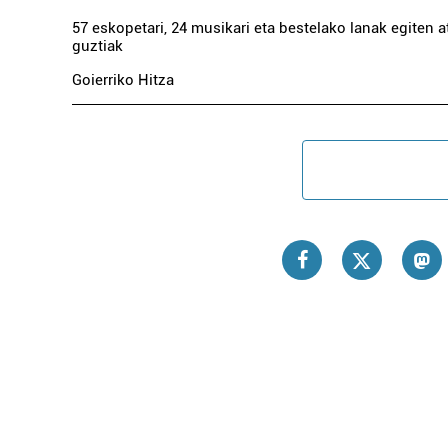
57 eskopetari, 24 musikari eta bestelako lanak egiten a
guztiak
Goierriko Hitza