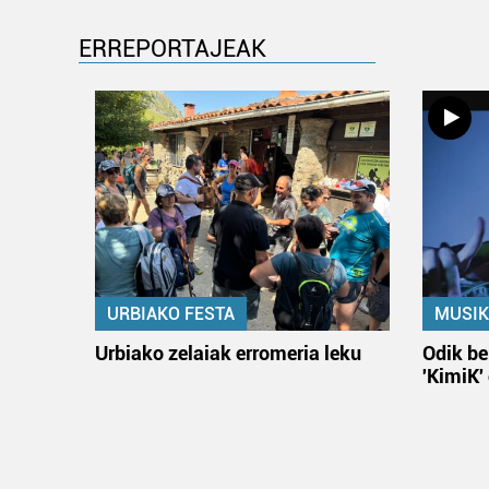
ERREPORTAJEAK
URBIAKO FESTA
MUSIK
Urbiako zelaiak erromeria leku
Odik be
'KimiK'