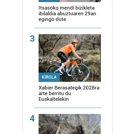
Itsasoko mendi bizikleta
ibilaldia abuztuaren 29an
egingo dute
3
KIROLA
Xabier Berasategik 2028ra
arte berritu du
Euskaltelekin
4