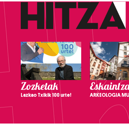
Zozketak
Eskaintz
Lazkao Txikik 100 urte!
ARKEOLOGIA M