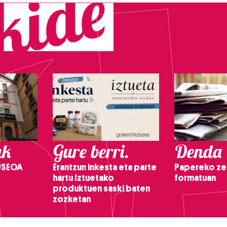
ak
Gure berri.
Denda
USEOA
Erantzun inkesta eta parte
Papereko ze
hartu Iztuetako
formatuan
produktuen saski baten
zozketan