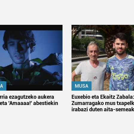
A
MUSA
rria ezagutzeko aukera
Euxebio eta Ekaitz Zabala
 eta 'Amaaaa!' abestiekin
Zumarragako mus txapelk
irabazi duten aita-semea