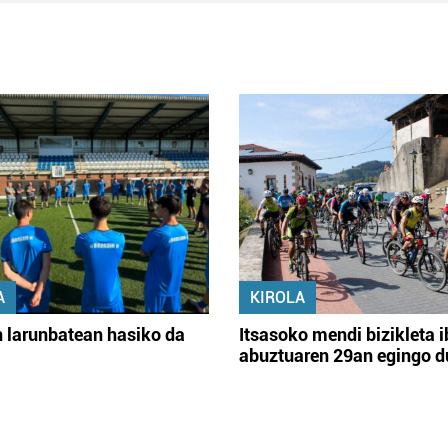
A
KIROLA
 larunbatean hasiko da
Itsasoko mendi bizikleta i
abuztuaren 29an egingo d