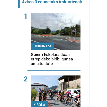
Azken 3 egunetako irakurrienak
1
HIRIGINTZA
Goierri Eskolara doan
errepideko biribilgunea
amaitu dute
2
KIROLA