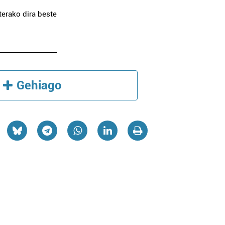
terako dira beste
Gehiago