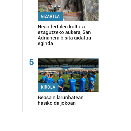
GIZARTEA
Neandertalen kultura
ezagutzeko aukera, San
Adrianera bisita gidatua
eginda
5
KIROLA
Beasain larunbatean
hasiko da jokoan