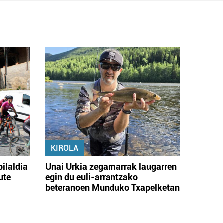
KIROLA
bilaldia
Unai Urkia zegamarrak laugarren
ute
egin du euli-arrantzako
beteranoen Munduko Txapelketan