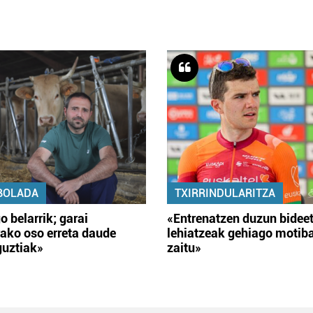
BOLADA
TXIRRINDULARITZA
o belarrik; garai
«Entrenatzen duzun bidee
ako oso erreta daude
lehiatzeak gehiago motib
guztiak»
zaitu»