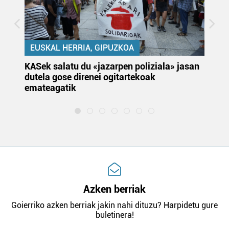
EUSKAL HERRIA, GIPUZKOA
KASek salatu du «jazarpen poliziala» jasan
Pa
dutela gose direnei ogitartekoak
da
emateagatik
«s
Azken berriak
Goierriko azken berriak jakin nahi dituzu? Harpidetu gure
buletinera!