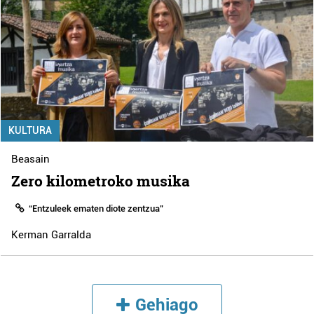
KULTURA
Beasain
Zero kilometroko musika
“Entzuleek ematen diote zentzua”
Kerman Garralda
Gehiago