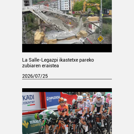
La Salle-Legazpi ikastetxe pareko
zubiaren eraistea
2026/07/25