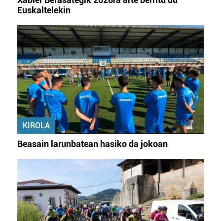
Euskaltelekin
KIROLA
Beasain larunbatean hasiko da jokoan