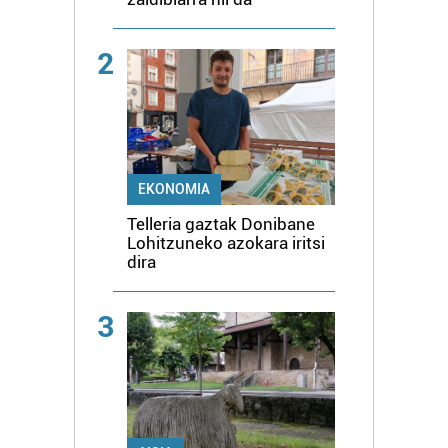
2
EKONOMIA
Telleria gaztak Donibane
Lohitzuneko azokara iritsi
dira
3