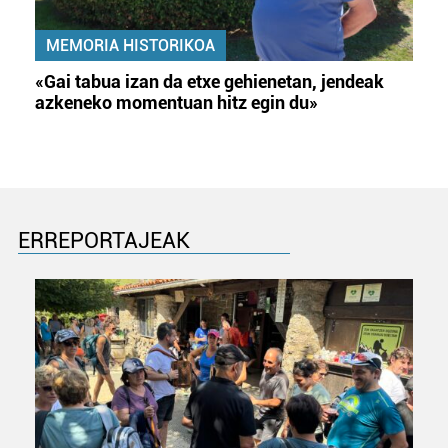
MEMORIA HISTORIKOA
«Gai tabua izan da etxe gehienetan, jendeak
azkeneko momentuan hitz egin du»
ERREPORTAJEAK