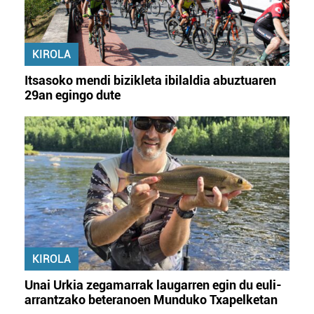
KIROLA
Itsasoko mendi bizikleta ibilaldia abuztuaren
29an egingo dute
KIROLA
Unai Urkia zegamarrak laugarren egin du euli-
arrantzako beteranoen Munduko Txapelketan