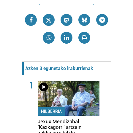
Azken 3 egunetako irakurrienak
1
HILBERRIA
Jexux Mendizabal
'Kaxkagorri' artzain
zaldibiarra hil da