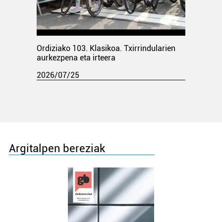
Ordiziako 103. Klasikoa. Txirrindularien
aurkezpena eta irteera
2026/07/25
Argitalpen bereziak