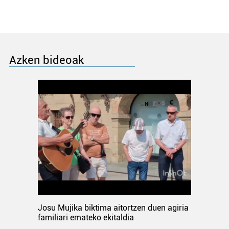
Azken bideoak
Josu Mujika biktima aitortzen duen agiria
familiari emateko ekitaldia