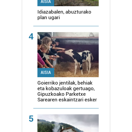
AISIA
Idiazabalen, abuzturako
plan ugari
4
AISIA
Goierriko jentilak, behiak
eta kobazuloak gertuago,
Gipuzkoako Parketxe
Sarearen eskaintzari esker
5