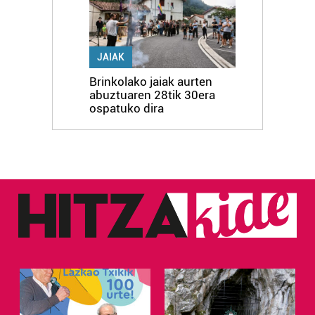
JAIAK
Brinkolako jaiak aurten
abuztuaren 28tik 30era
ospatuko dira