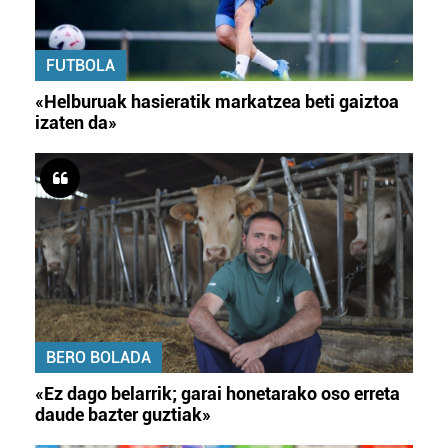
FUTBOLA
«Helburuak hasieratik markatzea beti gaiztoa
izaten da»
BERO BOLADA
«Ez dago belarrik; garai honetarako oso erreta
daude bazter guztiak»