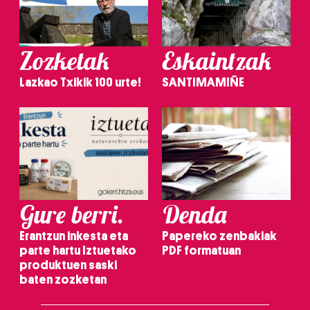
Zozketak
Eskaintzak
Lazkao Txikik 100 urte!
SANTIMAMIÑE
Gure berri.
Denda
Erantzun inkesta eta
Papereko zenbakiak
parte hartu Iztuetako
PDF formatuan
produktuen saski
baten zozketan