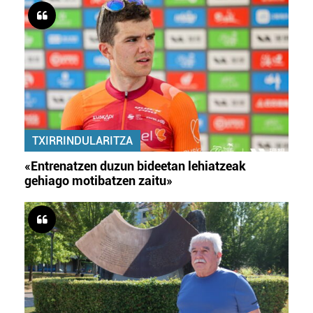
TXIRRINDULARITZA
«Entrenatzen duzun bideetan lehiatzeak
gehiago motibatzen zaitu»