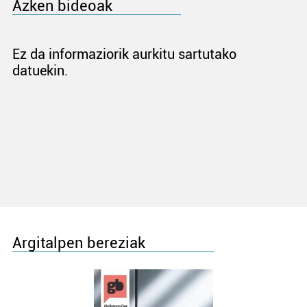
Azken bideoak
Ez da informaziorik aurkitu sartutako
datuekin.
Argitalpen bereziak