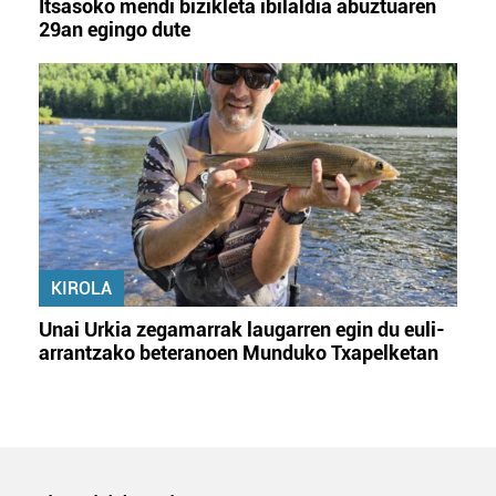
Itsasoko mendi bizikleta ibilaldia abuztuaren
29an egingo dute
KIROLA
Unai Urkia zegamarrak laugarren egin du euli-
arrantzako beteranoen Munduko Txapelketan