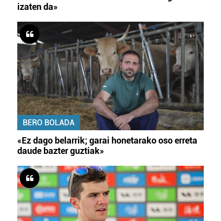
izaten da»
BERO BOLADA
«Ez dago belarrik; garai honetarako oso erreta
daude bazter guztiak»