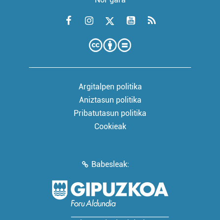
Argitalpen politika
Aniztasun politika
Pribatutasun politika
Cookieak
Babesleak: