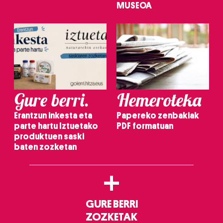
MUSEOA
Gure berri.
Hemeroteka
Erantzun inkesta eta
Papereko zenbakiak
parte hartu Iztuetako
PDF formatuan
produktuen saski
baten zozketan
+
GURE BERRI
ZOZKETAK