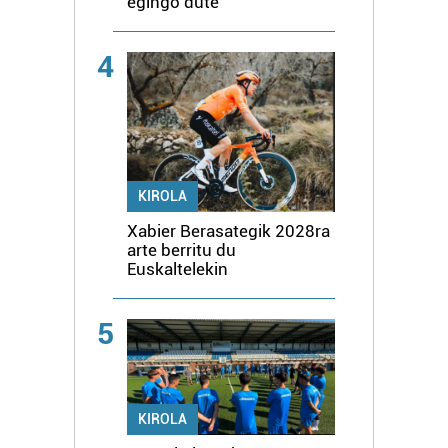
egingo dute
4
KIROLA
Xabier Berasategik 2028ra
arte berritu du
Euskaltelekin
5
KIROLA