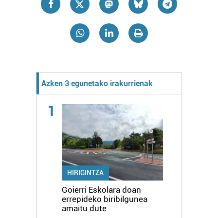
Azken 3 egunetako irakurrienak
1
HIRIGINTZA
Goierri Eskolara doan
errepideko biribilgunea
amaitu dute