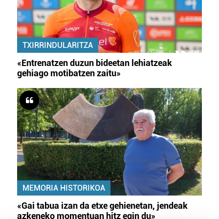
TXIRRINDULARITZA
«Entrenatzen duzun bideetan lehiatzeak
gehiago motibatzen zaitu»
MEMORIA HISTORIKOA
«Gai tabua izan da etxe gehienetan, jendeak
azkeneko momentuan hitz egin du»