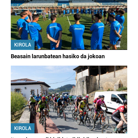
KIROLA
Beasain larunbatean hasiko da jokoan
KIROLA