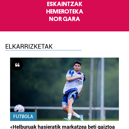
ESKAINTZAK
HEMEROTEKA
NOR GARA
ELKARRIZKETAK
FUTBOLA
«Helburuak hasieratik markatzea beti gaiztoa