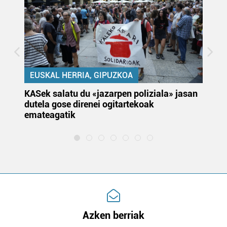
EUSKAL HERRIA, GIPUZKOA
KASek salatu du «jazarpen poliziala» jasan
Pa
dutela gose direnei ogitartekoak
da
emateagatik
«s
Azken berriak