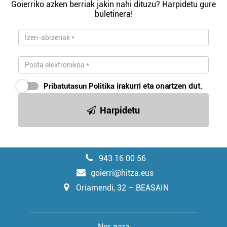
Goierriko azken berriak jakin nahi dituzu? Harpidetu gure
buletinera!
Pribatutasun Politika
irakurri eta onartzen dut.
Harpidetu
943 16 00 56
goierri@hitza.eus
Oriamendi, 32 – BEASAIN
Nor gara