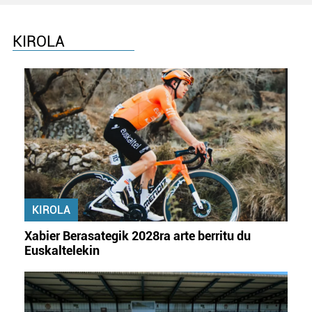
KIROLA
KIROLA
Xabier Berasategik 2028ra arte berritu du
Euskaltelekin