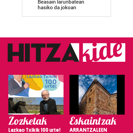
Beasain larunbatean
hasiko da jokoan
Zozketak
Eskaintzak
Lazkao Txikik 100 urte!
ARRANTZALEEN