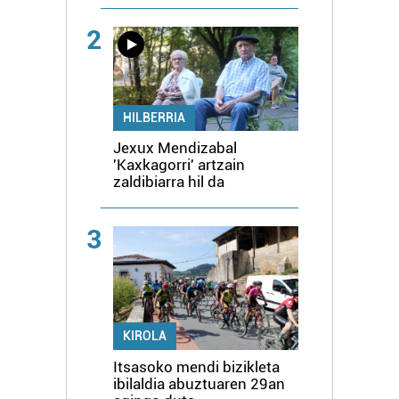
2
HILBERRIA
Jexux Mendizabal
'Kaxkagorri' artzain
zaldibiarra hil da
3
KIROLA
Itsasoko mendi bizikleta
ibilaldia abuztuaren 29an