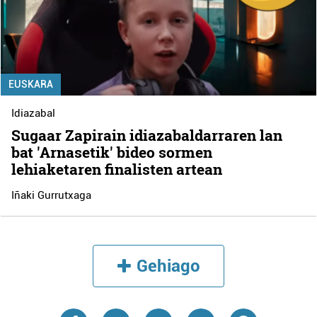
EUSKARA
Idiazabal
Sugaar Zapirain idiazabaldarraren lan
bat 'Arnasetik' bideo sormen
lehiaketaren finalisten artean
Iñaki Gurrutxaga
Gehiago