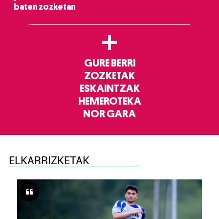
baten zozketan
+
GURE BERRI
ZOZKETAK
ESKAINTZAK
HEMEROTEKA
NOR GARA
ELKARRIZKETAK