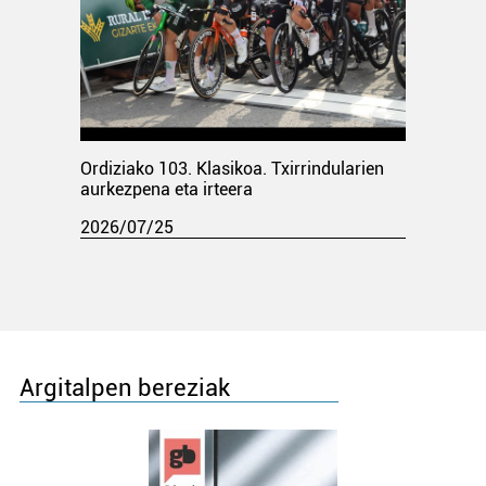
Ordiziako 103. Klasikoa. Txirrindularien
aurkezpena eta irteera
2026/07/25
Argitalpen bereziak