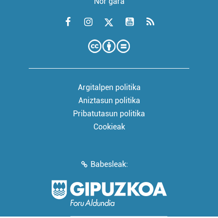
Nor gara
Argitalpen politika
Aniztasun politika
Pribatutasun politika
Cookieak
Babesleak: