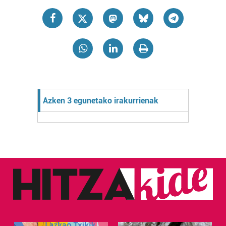
Azken 3 egunetako irakurrienak