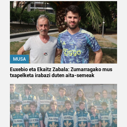
MUSA
Euxebio eta Ekaitz Zabala: Zumarragako mus
txapelketa irabazi duten aita-semeak