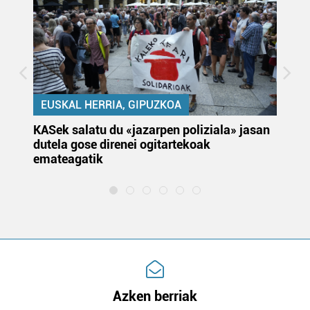
EUSKAL HERRIA, GIPUZKOA
KASek salatu du «jazarpen poliziala» jasan
Pa
dutela gose direnei ogitartekoak
da
emateagatik
«s
Azken berriak