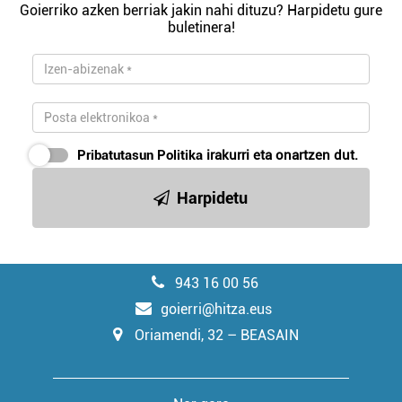
Goierriko azken berriak jakin nahi dituzu? Harpidetu gure
buletinera!
Pribatutasun Politika
irakurri eta onartzen dut.
Harpidetu
943 16 00 56
goierri@hitza.eus
Oriamendi, 32 – BEASAIN