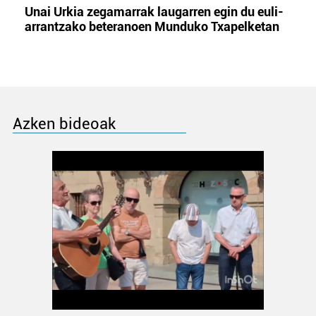
Unai Urkia zegamarrak laugarren egin du euli-
arrantzako beteranoen Munduko Txapelketan
Azken bideoak