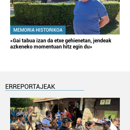
MEMORIA HISTORIKOA
«Gai tabua izan da etxe gehienetan, jendeak
azkeneko momentuan hitz egin du»
ERREPORTAJEAK