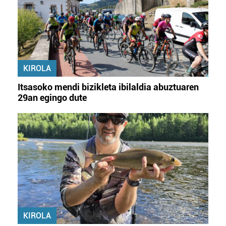
erabiltzen dituen hauta dezakezu.
Bazkide batzuek ez dizute baimenik eskatzen, eta beren
interes komertzial legitimoetan babesten dira. Ikusi gure
bazkideen zerrenda, beren ustez zein helburutarako
KIROLA
duten interes legitimoa eta horren aurka nola egin
dezakezun ikusteko.
Itsasoko mendi bizikleta ibilaldia abuztuaren
29an egingo dute
Lortu zure datu pertsonalak prozesatzeko moduari
buruzko informazio gehiago eta ezarri zure lehentasunak
datuen atalean. Edozein unetan alda edo ken dezakezu
zure baimena Cookieen adierazpenean.
Webgune honek cookie propioak eta hirugarrenen cookie-
fitxategiak erabiltzen ditu. Zure esperientzia eta
zerbitzuak hobetzeko asmoz, cookie teknologiaz
baliatzen gara. Ohar hau onartuz gero, teknologia hori
erabiltzeko baimen esplizitua ematen diguzu.
Gehiago
KIROLA
irakurri