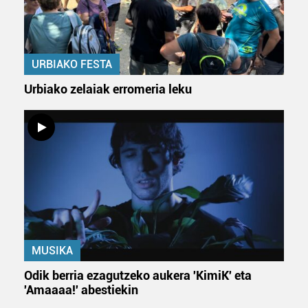
URBIAKO FESTA
Urbiako zelaiak erromeria leku
MUSIKA
Odik berria ezagutzeko aukera 'KimiK' eta
'Amaaaa!' abestiekin