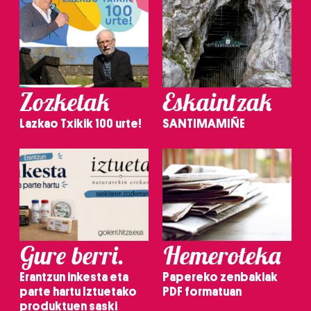
Zozketak
Eskaintzak
Lazkao Txikik 100 urte!
SANTIMAMIÑE
Gure berri.
Hemeroteka
Erantzun inkesta eta
Papereko zenbakiak
parte hartu Iztuetako
PDF formatuan
produktuen saski