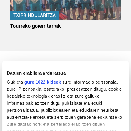
TXIRRINDULARITZA
Tourreko goierritarrak
KIROLA
Datuen erabilera arduratsua
Guk eta
gure 1022 kideek
sure informacio pertsonala,
zure IP zenbakia, esaterako, prozesatzen ditugu, cookie
bezalako teknologiak erabiliz eta zure gailuko
informazioak azitzen dugu publizitate eta eduki
pertsonalizatua, publizitatearen eta edukiaren neurketa,
audientzia-ikerketa eta zerbitzuen garapena eskaintzeko.
Zure datuak nork eta zertarako erabiltzen dituen