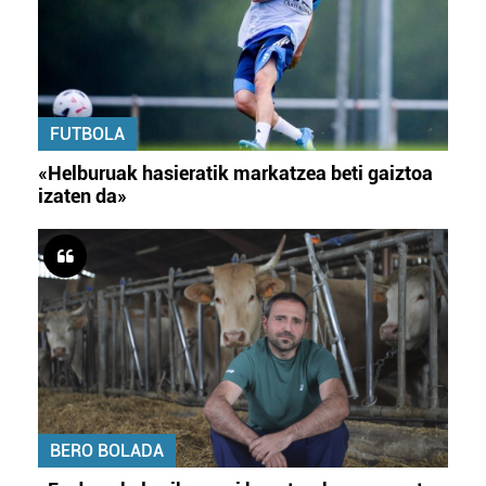
FUTBOLA
«Helburuak hasieratik markatzea beti gaiztoa
izaten da»
BERO BOLADA