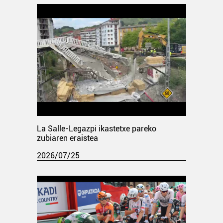
La Salle-Legazpi ikastetxe pareko
zubiaren eraistea
2026/07/25