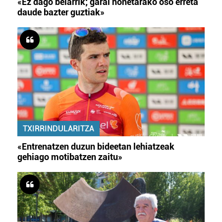
«Ez dago belarrik; garai honetarako oso erreta
daude bazter guztiak»
TXIRRINDULARITZA
«Entrenatzen duzun bideetan lehiatzeak
gehiago motibatzen zaitu»