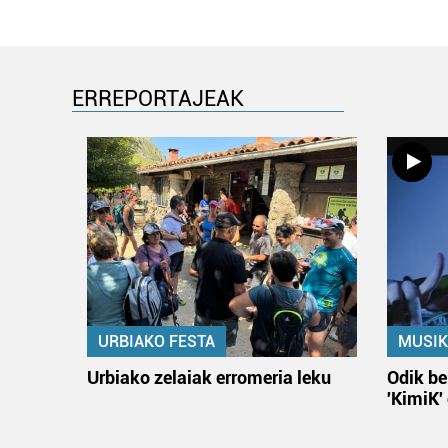
ERREPORTAJEAK
URBIAKO FESTA
MUSIK
Urbiako zelaiak erromeria leku
Odik be
'KimiK'