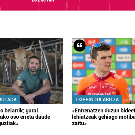
BOLADA
TXIRRINDULARITZA
o belarrik; garai
«Entrenatzen duzun bidee
ako oso erreta daude
lehiatzeak gehiago motib
guztiak»
zaitu»