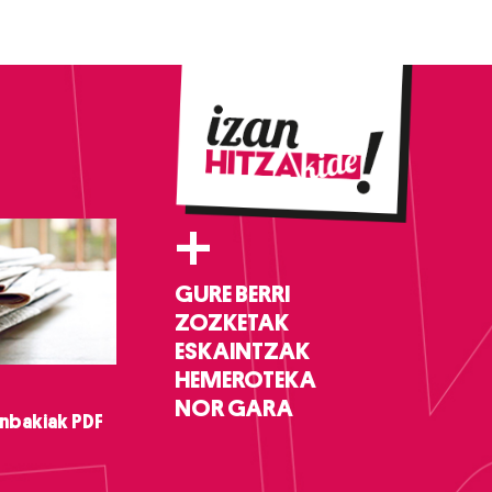
+
GURE BERRI
ZOZKETAK
ESKAINTZAK
HEMEROTEKA
NOR GARA
nbakiak PDF