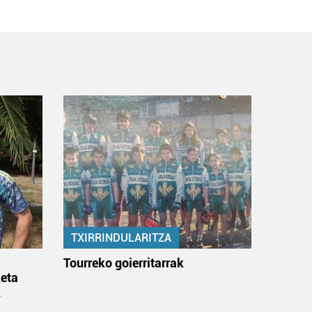
TXIRRINDULARITZA
:
Tourreko goierritarrak
eta
k