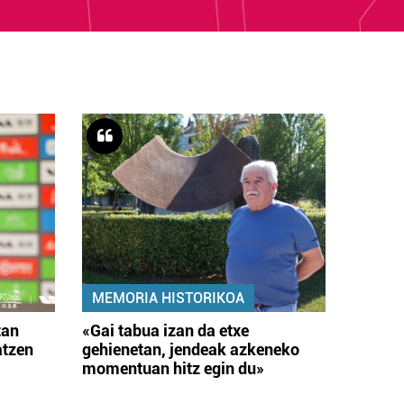
MEMORIA HISTORIKOA
tan
«Gai tabua izan da etxe
atzen
gehienetan, jendeak azkeneko
momentuan hitz egin du»