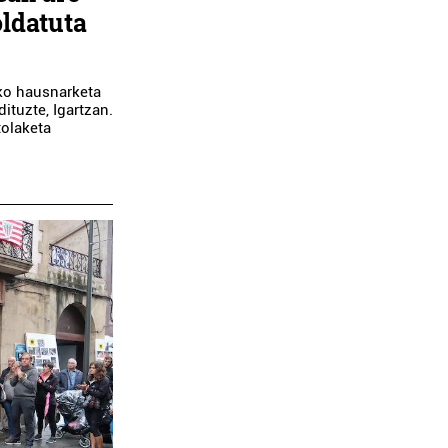
oldatuta
ako hausnarketa
ituzte, Igartzan.
tolaketa