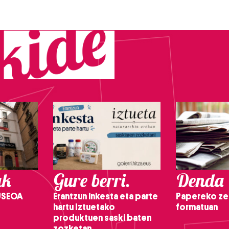
ak
Gure berri.
Denda
USEOA
Erantzun inkesta eta parte
Papereko ze
hartu Iztuetako
formatuan
produktuen saski baten
zozketan