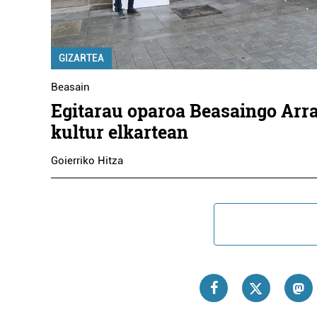
GIZARTEA
Beasain
Egitarau oparoa Beasaingo Arr
kultur elkartean
Goierriko Hitza