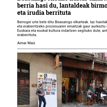
berria hasi du, lantaldeak birm
eta irudia berrituta
Berrogei urte bete ditu Beasaingo elkarteak. Iaz hasit
eta eraberritzeko prozesuaren emaitzak gaur aurkeztu d
Euskara eta euskal kultura indartzen segituko dute, an
eraberrituta.
Aimar Maiz