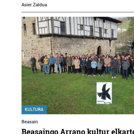
Asier Zaldua
KULTURA
Beasain
Beasaingo Arrano kultur elkart