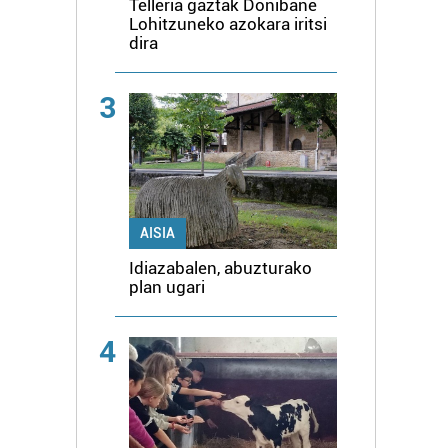
Telleria gaztak Donibane
Lohitzuneko azokara iritsi
dira
3
AISIA
Idiazabalen, abuzturako
plan ugari
4