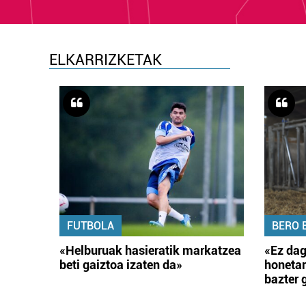
ELKARRIZKETAK
FUTBOLA
BERO 
«Helburuak hasieratik markatzea
«Ez dag
beti gaiztoa izaten da»
honetar
bazter 