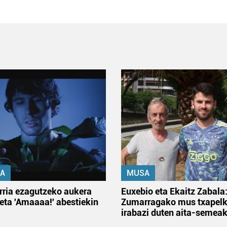
A
MUSA
rria ezagutzeko aukera
Euxebio eta Ekaitz Zabala
 eta 'Amaaaa!' abestiekin
Zumarragako mus txapelk
irabazi duten aita-semea