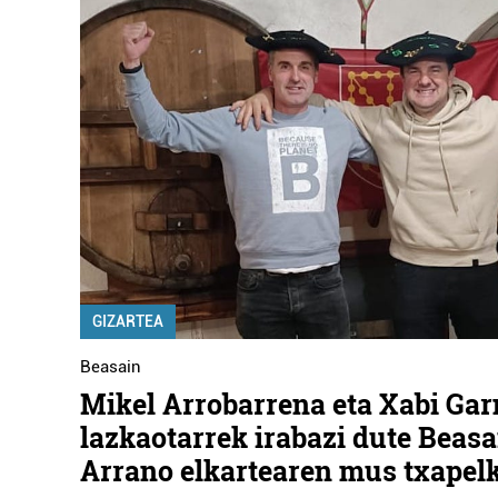
GIZARTEA
Beasain
Mikel Arrobarrena eta Xabi Ga
lazkaotarrek irabazi dute Beas
Arrano elkartearen mus txapel