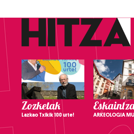
Zozketak
Eskaintz
Lazkao Txikik 100 urte!
ARKEOLOGIA M