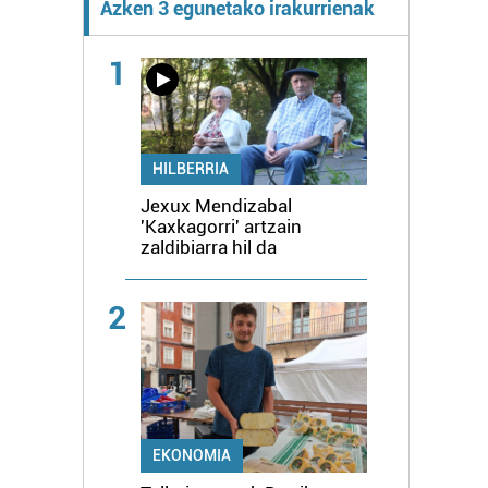
Azken 3 egunetako irakurrienak
1
HILBERRIA
Jexux Mendizabal
'Kaxkagorri' artzain
zaldibiarra hil da
2
EKONOMIA