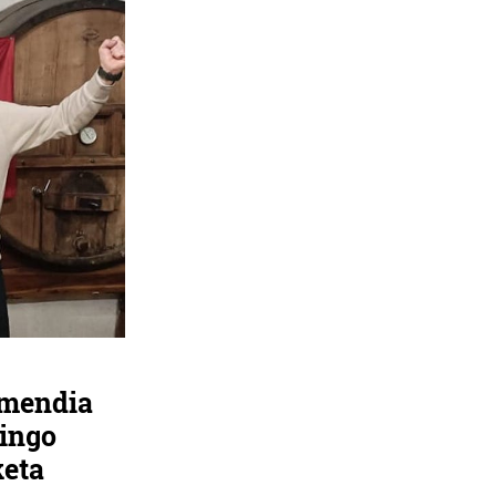
rmendia
aingo
keta