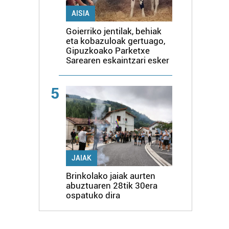
AISIA
Goierriko jentilak, behiak
eta kobazuloak gertuago,
Gipuzkoako Parketxe
Sarearen eskaintzari esker
5
JAIAK
Brinkolako jaiak aurten
abuztuaren 28tik 30era
ospatuko dira