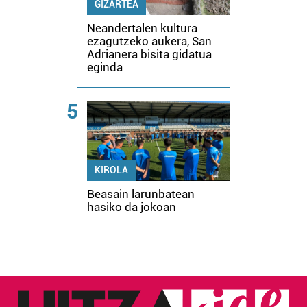
GIZARTEA
Neandertalen kultura
ezagutzeko aukera, San
Adrianera bisita gidatua
eginda
5
KIROLA
Beasain larunbatean
hasiko da jokoan