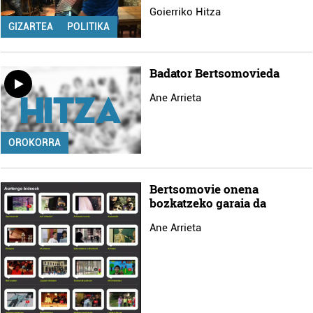
Goierriko Hitza
GIZARTEA
POLITIKA
Badator Bertsomovieda
Ane Arrieta
OROKORRA
Bertsomovie onena
bozkatzeko garaia da
Ane Arrieta