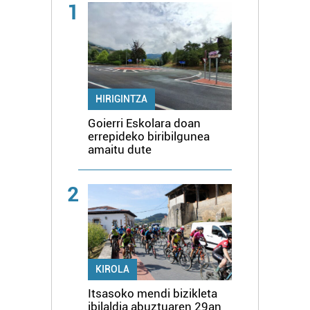
1
HIRIGINTZA
Goierri Eskolara doan
errepideko biribilgunea
amaitu dute
2
KIROLA
Itsasoko mendi bizikleta
ibilaldia abuztuaren 29an