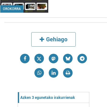
OROKORRA
Gehiago
Azken 3 egunetako irakurrienak