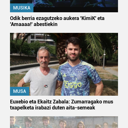
MUSIKA
Odik berria ezagutzeko aukera 'KimiK' eta
'Amaaaa!' abestiekin
MUSA
Euxebio eta Ekaitz Zabala: Zumarragako mus
txapelketa irabazi duten aita-semeak