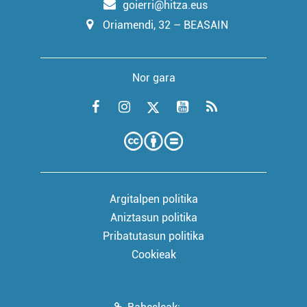
goierri@hitza.eus
Oriamendi, 32 – BEASAIN
Nor gara
Argitalpen politika
Aniztasun politika
Pribatutasun politika
Cookieak