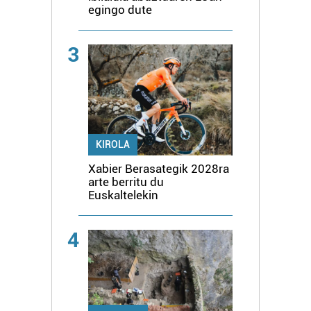
egingo dute
3
KIROLA
Xabier Berasategik 2028ra
arte berritu du
Euskaltelekin
4