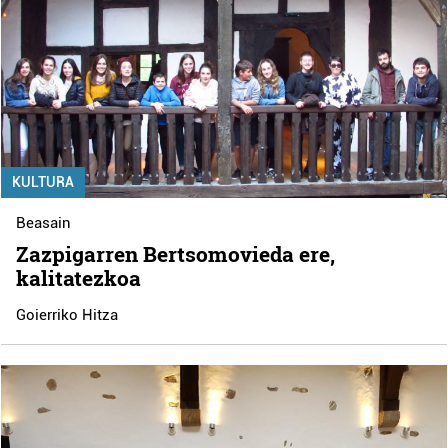
KULTURA
Beasain
Zazpigarren Bertsomovieda ere,
kalitatezkoa
Goierriko Hitza