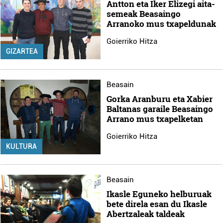
Antton eta Iker Elizegi aita-
semeak Beasaingo
Arranoko mus txapeldunak
Goierriko Hitza
GIZARTEA
Beasain
Gorka Aranburu eta Xabier
Baltanas garaile Beasaingo
Arrano mus txapelketan
Goierriko Hitza
KULTURA
Beasain
Ikasle Eguneko helburuak
bete direla esan du Ikasle
Abertzaleak taldeak