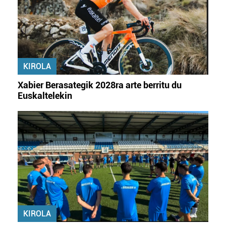
KIROLA
Xabier Berasategik 2028ra arte berritu du
Euskaltelekin
KIROLA