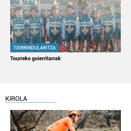
TXIRRINDULARITZA
Tourreko goierritarrak
KIROLA