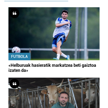
FUTBOLA
«Helburuak hasieratik markatzea beti gaiztoa
izaten da»