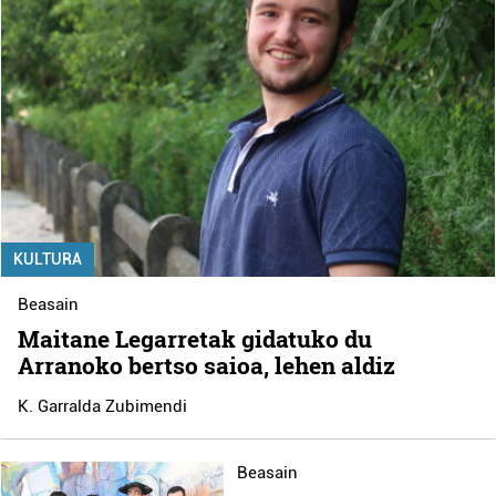
KULTURA
Beasain
Maitane Legarretak gidatuko du
Arranoko bertso saioa, lehen aldiz
K. Garralda Zubimendi
Beasain