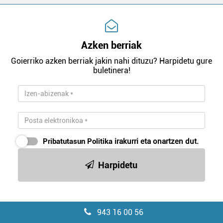
Azken berriak
Goierriko azken berriak jakin nahi dituzu? Harpidetu gure
buletinera!
Pribatutasun Politika
irakurri eta onartzen dut.
Harpidetu
943 16 00 56