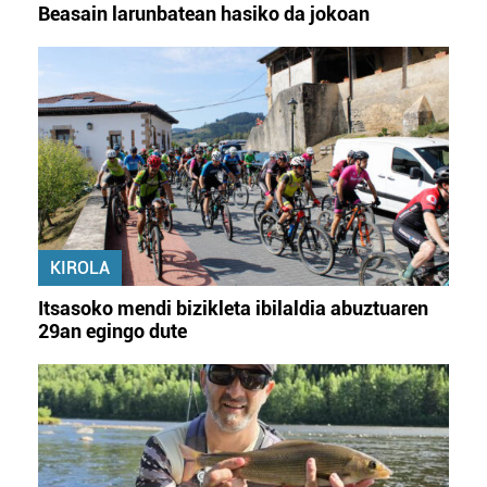
Beasain larunbatean hasiko da jokoan
KIROLA
Itsasoko mendi bizikleta ibilaldia abuztuaren
29an egingo dute