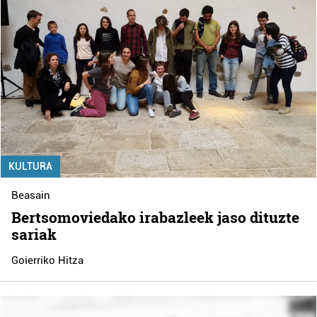
KULTURA
Beasain
Bertsomoviedako irabazleek jaso dituzte
sariak
Goierriko Hitza