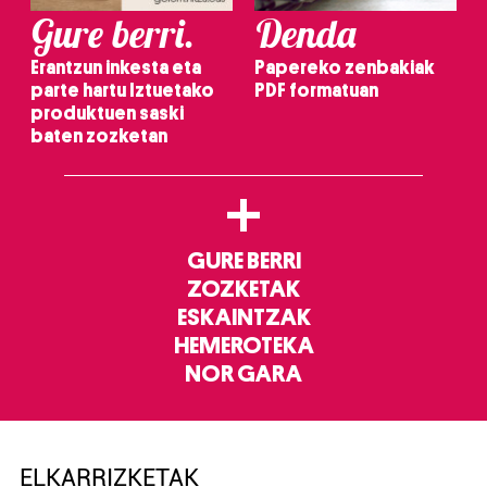
Gure berri.
Denda
Erantzun inkesta eta
Papereko zenbakiak
parte hartu Iztuetako
PDF formatuan
produktuen saski
baten zozketan
+
GURE BERRI
ZOZKETAK
ESKAINTZAK
HEMEROTEKA
NOR GARA
ELKARRIZKETAK