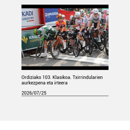
Ordiziako 103. Klasikoa. Txirrindularien
aurkezpena eta irteera
2026/07/25