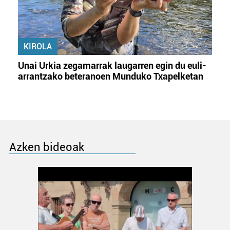
KIROLA
Unai Urkia zegamarrak laugarren egin du euli-
arrantzako beteranoen Munduko Txapelketan
Azken bideoak