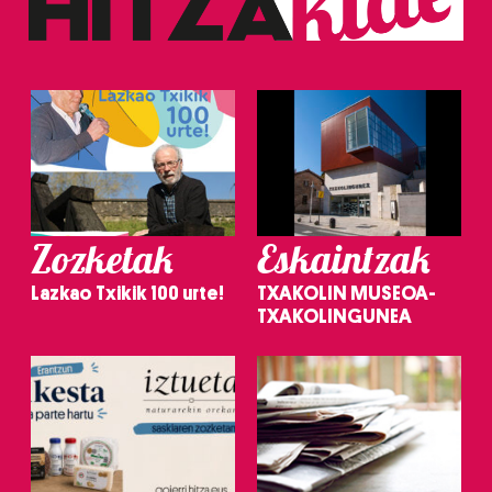
Zozketak
Eskaintzak
Lazkao Txikik 100 urte!
TXAKOLIN MUSEOA-
TXAKOLINGUNEA