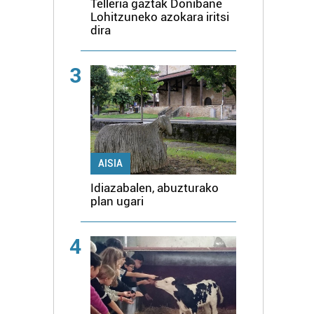
Telleria gaztak Donibane
Lohitzuneko azokara iritsi
dira
3
AISIA
Idiazabalen, abuzturako
plan ugari
4