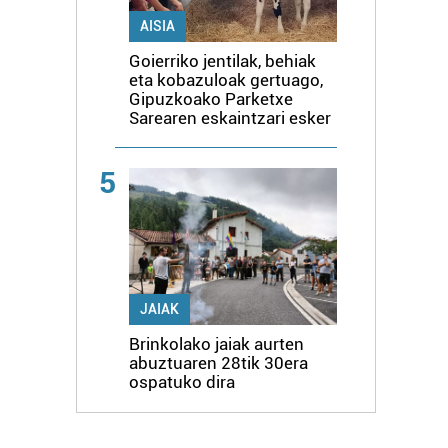
AISIA
Goierriko jentilak, behiak
eta kobazuloak gertuago,
Gipuzkoako Parketxe
Sarearen eskaintzari esker
5
JAIAK
Brinkolako jaiak aurten
abuztuaren 28tik 30era
ospatuko dira