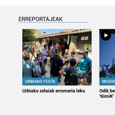
ERREPORTAJEAK
URBIAKO FESTA
MUSIK
Urbiako zelaiak erromeria leku
Odik be
'KimiK'