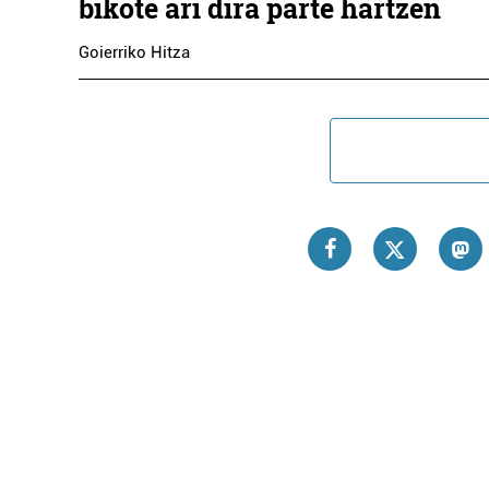
bikote ari dira parte hartzen
Goierriko Hitza