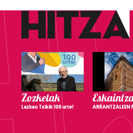
Zozketak
Eskaintz
Lazkao Txikik 100 urte!
ARRANTZALEEN