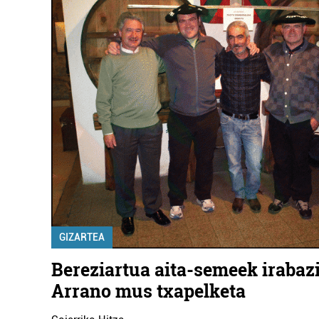
GIZARTEA
Bereziartua aita-semeek irabaz
Arrano mus txapelketa