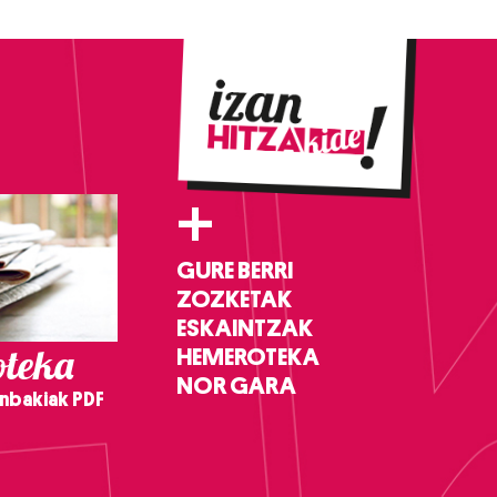
+
GURE BERRI
ZOZKETAK
ESKAINTZAK
teka
HEMEROTEKA
NOR GARA
nbakiak PDF