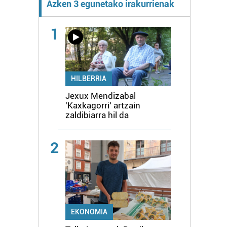
Azken 3 egunetako irakurrienak
1
HILBERRIA
Jexux Mendizabal
'Kaxkagorri' artzain
zaldibiarra hil da
2
EKONOMIA