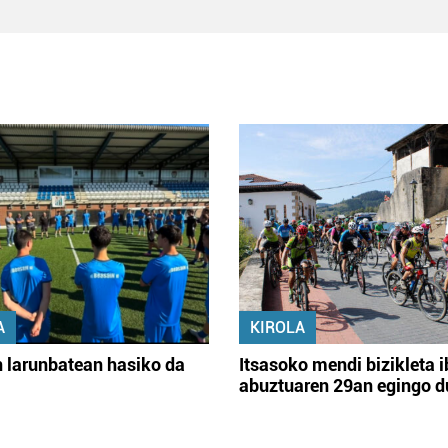
A
KIROLA
 larunbatean hasiko da
Itsasoko mendi bizikleta i
abuztuaren 29an egingo d