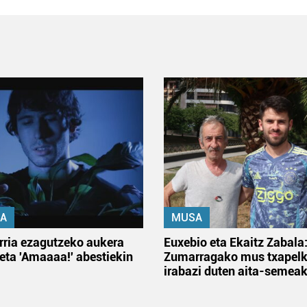
A
MUSA
rria ezagutzeko aukera
Euxebio eta Ekaitz Zabala
 eta 'Amaaaa!' abestiekin
Zumarragako mus txapelk
irabazi duten aita-semea