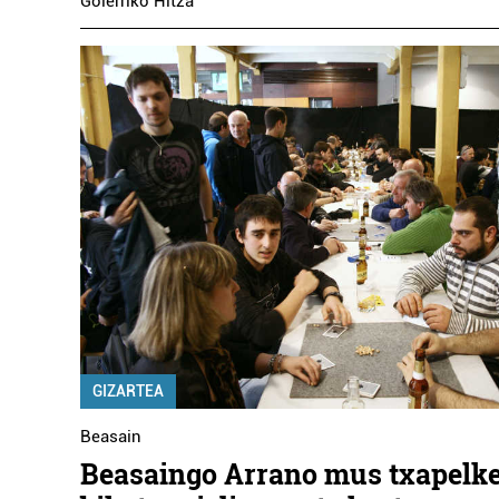
Goierriko Hitza
GIZARTEA
Beasain
Beasaingo Arrano mus txapelke