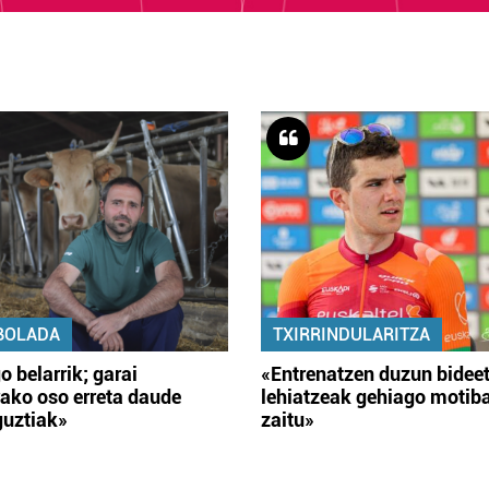
BOLADA
TXIRRINDULARITZA
o belarrik; garai
«Entrenatzen duzun bidee
ako oso erreta daude
lehiatzeak gehiago motib
guztiak»
zaitu»