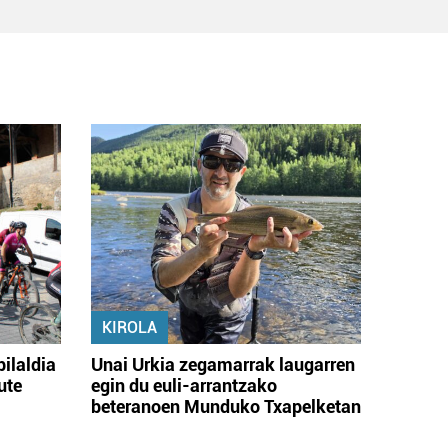
KIROLA
bilaldia
Unai Urkia zegamarrak laugarren
ute
egin du euli-arrantzako
beteranoen Munduko Txapelketan