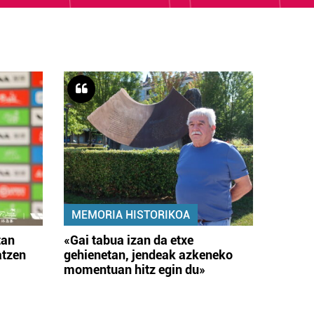
MEMORIA HISTORIKOA
tan
«Gai tabua izan da etxe
atzen
gehienetan, jendeak azkeneko
momentuan hitz egin du»