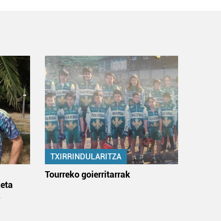
TXIRRINDULARITZA
:
Tourreko goierritarrak
eta
k