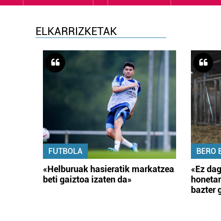
ELKARRIZKETAK
FUTBOLA
BERO 
«Helburuak hasieratik markatzea
«Ez dag
beti gaiztoa izaten da»
honetar
bazter 