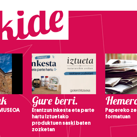
ak
Gure berri.
Hemero
 MUSEOA
Erantzun inkesta eta parte
Papereko ze
hartu Iztuetako
formatuan
produktuen saski baten
zozketan