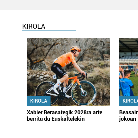
KIROLA
KIROLA
KIROL
Xabier Berasategik 2028ra arte
Beasain
berritu du Euskaltelekin
jokoan