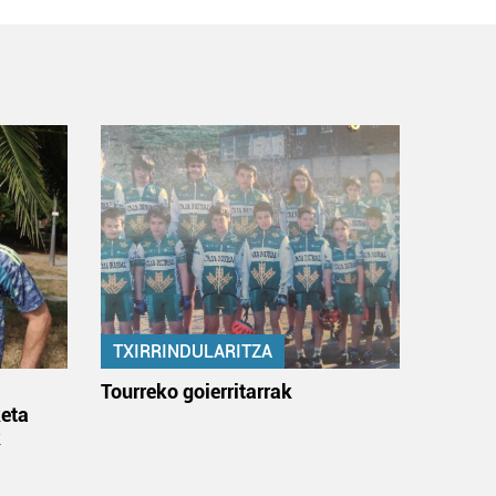
TXIRRINDULARITZA
:
Tourreko goierritarrak
eta
k