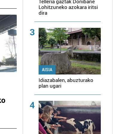
Telleria gaztak Donibane
Lohitzuneko azokara iritsi
dira
3
AISIA
Idiazabalen, abuzturako
plan ugari
ko
4