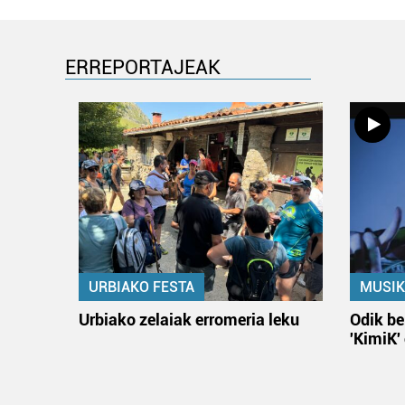
ERREPORTAJEAK
URBIAKO FESTA
MUSIK
Urbiako zelaiak erromeria leku
Odik be
'KimiK'