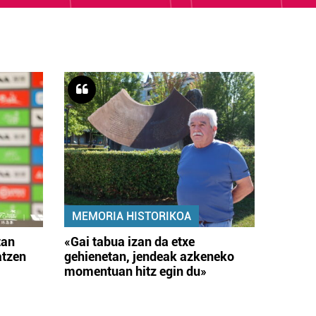
MEMORIA HISTORIKOA
tan
«Gai tabua izan da etxe
atzen
gehienetan, jendeak azkeneko
momentuan hitz egin du»