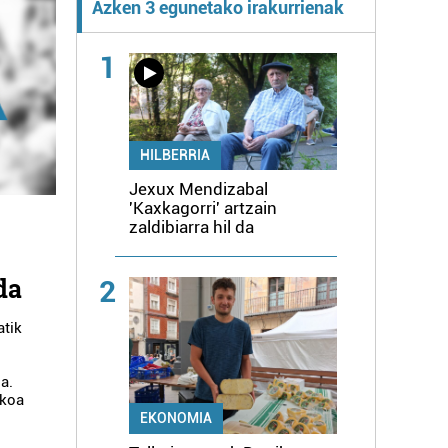
Azken 3 egunetako irakurrienak
1
HILBERRIA
Jexux Mendizabal
'Kaxkagorri' artzain
zaldibiarra hil da
da
2
atik
a.
ikoa
EKONOMIA