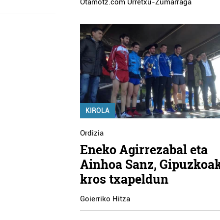
Otamotz.com Urretxu-Zumarraga
KIROLA
Ordizia
Eneko Agirrezabal eta
Ainhoa Sanz, Gipuzkoa
kros txapeldun
Goierriko Hitza