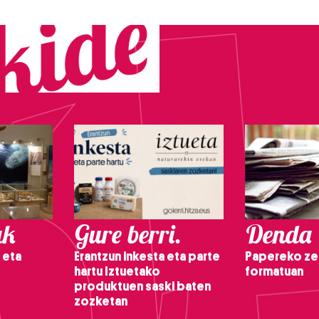
ak
Gure berri.
Denda
 eta
Erantzun inkesta eta parte
Papereko ze
hartu Iztuetako
formatuan
produktuen saski baten
zozketan