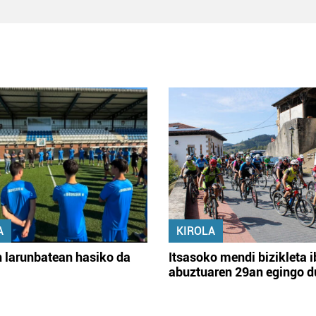
A
KIROLA
 larunbatean hasiko da
Itsasoko mendi bizikleta i
abuztuaren 29an egingo d