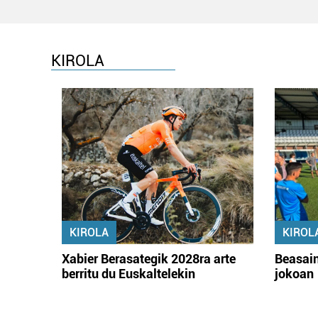
KIROLA
KIROLA
KIROL
Xabier Berasategik 2028ra arte
Beasain
berritu du Euskaltelekin
jokoan