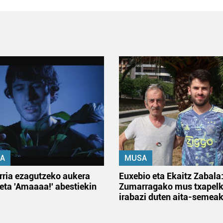
A
MUSA
rria ezagutzeko aukera
Euxebio eta Ekaitz Zabala
 eta 'Amaaaa!' abestiekin
Zumarragako mus txapelk
irabazi duten aita-semea