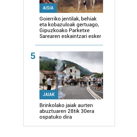
AISIA
Goierriko jentilak, behiak
eta kobazuloak gertuago,
Gipuzkoako Parketxe
Sarearen eskaintzari esker
5
JAIAK
Brinkolako jaiak aurten
abuztuaren 28tik 30era
ospatuko dira