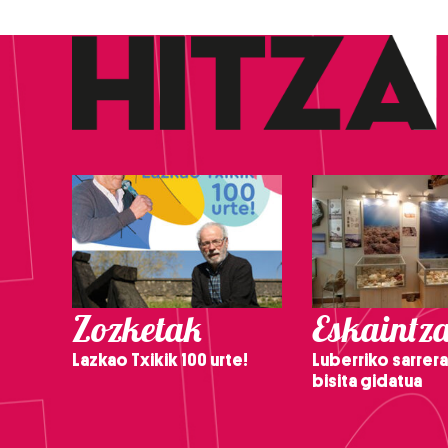
Zozketak
Eskaintz
Lazkao Txikik 100 urte!
Luberriko sarrera
bisita gidatua