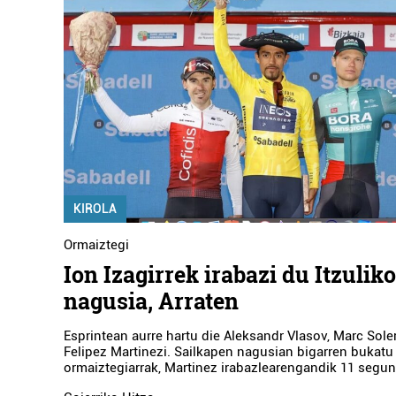
KIROLA
Ormaiztegi
Ion Izagirrek irabazi du Itzulik
nagusia, Arraten
Esprintean aurre hartu die Aleksandr Vlasov, Marc Soler
Felipez Martinezi. Sailkapen nagusian bigarren bukatu
ormaiztegiarrak, Martinez irabazlearengandik 11 segun