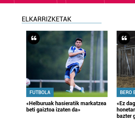
ELKARRIZKETAK
FUTBOLA
BERO 
«Helburuak hasieratik markatzea
«Ez dag
beti gaiztoa izaten da»
honetar
bazter 