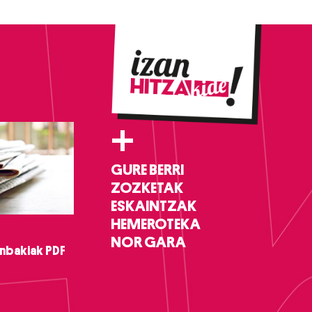
+
GURE BERRI
ZOZKETAK
ESKAINTZAK
HEMEROTEKA
NOR GARA
nbakiak PDF