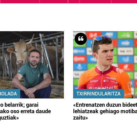
BOLADA
TXIRRINDULARITZA
o belarrik; garai
«Entrenatzen duzun bidee
ako oso erreta daude
lehiatzeak gehiago motib
guztiak»
zaitu»