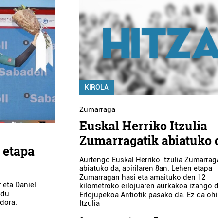
KIROLA
Zumarraga
Euskal Herriko Itzulia
Zumarragatik abiatuko 
o etapa
Aurtengo Euskal Herriko Itzulia Zumarrag
abiatuko da, apirilaren 8an. Lehen etapa
Zumarragan hasi eta amaituko den 12
 eta Daniel
kilometroko erlojuaren aurkakoa izango d
 du
Erlojupekoa Antiotik pasako da. Ez da oh
dora.
Itzulia