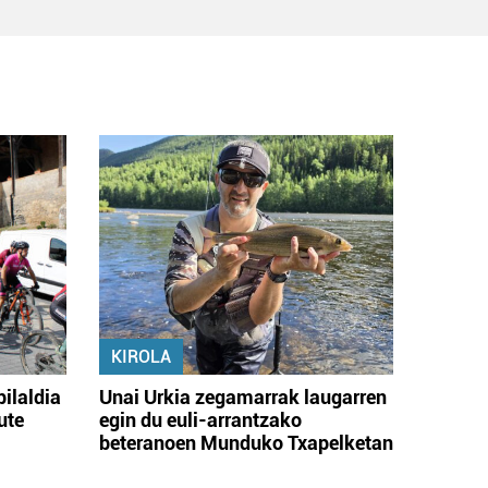
KIROLA
bilaldia
Unai Urkia zegamarrak laugarren
ute
egin du euli-arrantzako
beteranoen Munduko Txapelketan