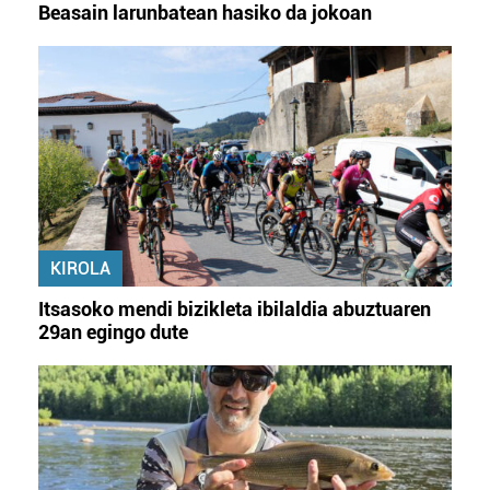
Beasain larunbatean hasiko da jokoan
KIROLA
Itsasoko mendi bizikleta ibilaldia abuztuaren
29an egingo dute