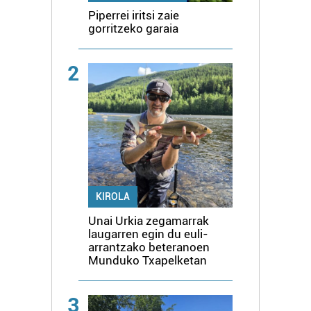
Piperrei iritsi zaie
gorritzeko garaia
2
KIROLA
Unai Urkia zegamarrak
laugarren egin du euli-
arrantzako beteranoen
Munduko Txapelketan
3