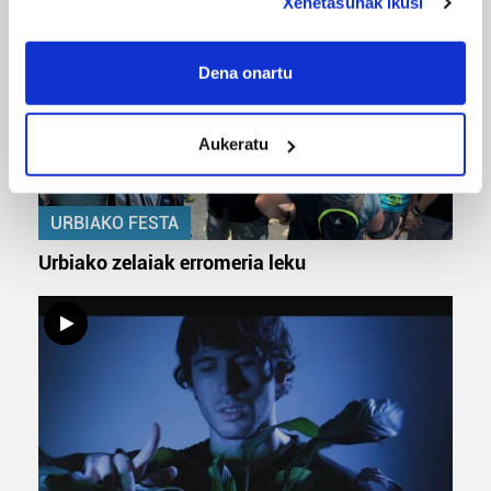
Xehetasunak ikusi
If you allow, we would also like to:
Collect information about your geographical
Dena onartu
location which can be accurate to within several
meters
Aukeratu
Identify your device by actively scanning it for
specific characteristics (fingerprinting)
Find out more about how your personal data is processed
URBIAKO FESTA
and set your preferences in the
details section
.
Urbiako zelaiak erromeria leku
Guk eta gure bazkideek zure datu pertsonalak
prozesatzen ditugu, zure IP zenbakia, besteak beste,
teknologia erabiliz, cookieak adibidez, iragarki eta eduki
pertsonalizatuak eskaintzeko, iragarkiak eta edukia
neurtzeko, jendeari buruzko informazioa biltzeko eta
produktuak garatzeko. Zure datuak nork eta zertarako
erabiltzen dituen hauta dezakezu.