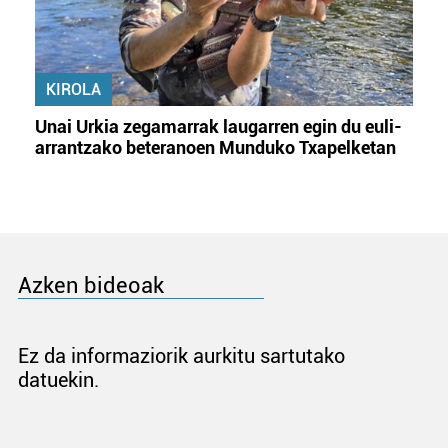
KIROLA
Unai Urkia zegamarrak laugarren egin du euli-
arrantzako beteranoen Munduko Txapelketan
Azken bideoak
Ez da informaziorik aurkitu sartutako
datuekin.