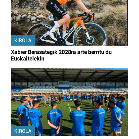
KIROLA
Xabier Berasategik 2028ra arte berritu du
Euskaltelekin
KIROLA