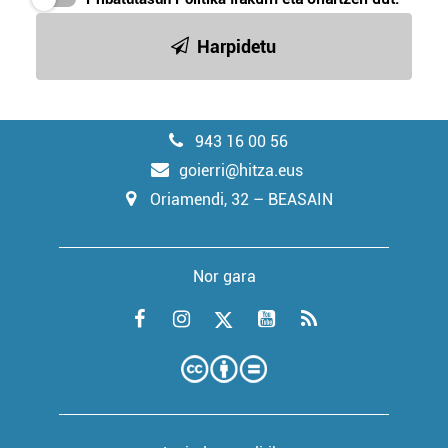
Harpidetu
943 16 00 56
goierri@hitza.eus
Oriamendi, 32 – BEASAIN
Nor gara