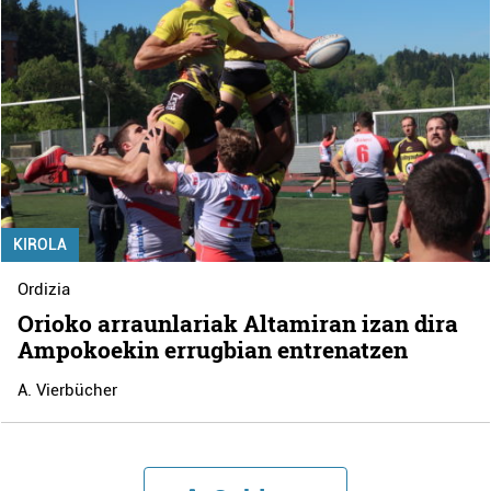
KIROLA
Ordizia
Orioko arraunlariak Altamiran izan dira
Ampokoekin errugbian entrenatzen
A. Vierbücher