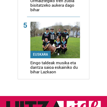
Ormaiztegiko tren zubia
bisitatzeko aukera dago
bihar
5
EUSKARA
Eingo taldeak musika eta
dantza saioa eskainiko du
bihar Lazkaon