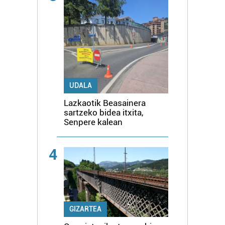
UDALA
Lazkaotik Beasainera
sartzeko bidea itxita,
Senpere kalean
4
GIZARTEA