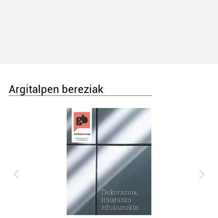
Argitalpen bereziak