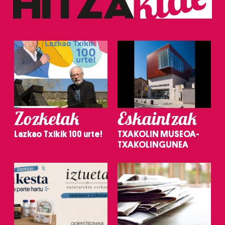
Zozketak
Eskaintzak
Lazkao Txikik 100 urte!
TXAKOLIN MUSEOA-
TXAKOLINGUNEA