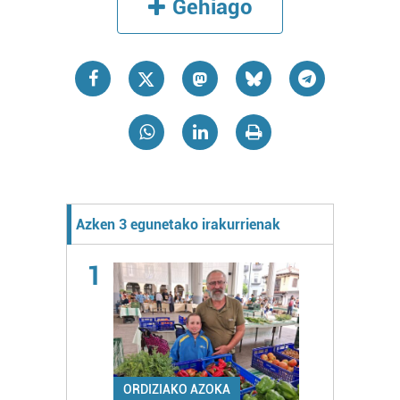
Gehiago
Azken 3 egunetako irakurrienak
1
ORDIZIAKO AZOKA