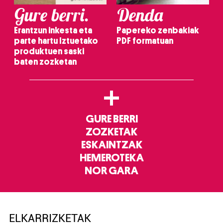
Gure berri.
Denda
Erantzun inkesta eta
Papereko zenbakiak
parte hartu Iztuetako
PDF formatuan
produktuen saski
baten zozketan
+
GURE BERRI
ZOZKETAK
ESKAINTZAK
HEMEROTEKA
NOR GARA
ELKARRIZKETAK