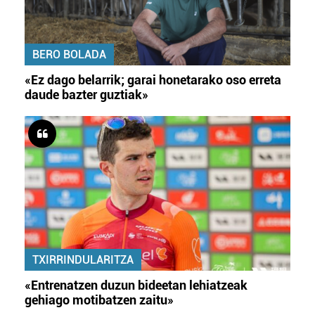
BERO BOLADA
«Ez dago belarrik; garai honetarako oso erreta
daude bazter guztiak»
TXIRRINDULARITZA
«Entrenatzen duzun bideetan lehiatzeak
gehiago motibatzen zaitu»