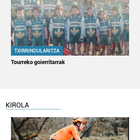
TXIRRINDULARITZA
Tourreko goierritarrak
KIROLA