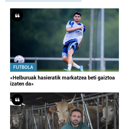
FUTBOLA
«Helburuak hasieratik markatzea beti gaiztoa
izaten da»