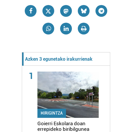
Azken 3 egunetako irakurrienak
1
HIRIGINTZA
Goierri Eskolara doan
errepideko biribilgunea