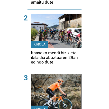
amaitu dute
2
KIROLA
Itsasoko mendi bizikleta
ibilaldia abuztuaren 29an
egingo dute
3