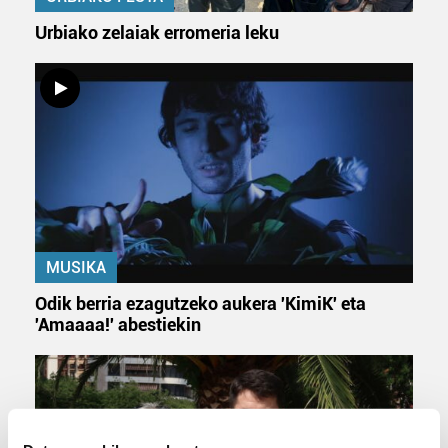
Urbiako zelaiak erromeria leku
MUSIKA
Odik berria ezagutzeko aukera 'KimiK' eta
'Amaaaa!' abestiekin