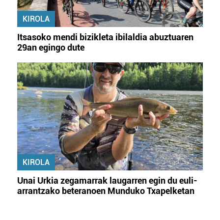
KIROLA
Itsasoko mendi bizikleta ibilaldia abuztuaren
29an egingo dute
KIROLA
Unai Urkia zegamarrak laugarren egin du euli-
arrantzako beteranoen Munduko Txapelketan