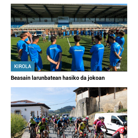
datuen atalean. Edozein unetan alda edo ken dezakezu
zure baimena Cookieen adierazpenean.
Webgune honek cookie propioak eta hirugarrenen cookie-
fitxategiak erabiltzen ditu. Zure esperientzia eta
zerbitzuak hobetzeko asmoz, cookie teknologiaz
baliatzen gara. Ohar hau onartuz gero, teknologia hori
erabiltzeko baimen esplizitua ematen diguzu.
Gehiago
irakurri
KIROLA
Beasain larunbatean hasiko da jokoan