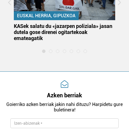
EUSKAL HERRIA, GIPUZKOA
KASek salatu du «jazarpen poliziala» jasan
Pa
dutela gose direnei ogitartekoak
da
emateagatik
«s
Azken berriak
Goierriko azken berriak jakin nahi dituzu? Harpidetu gure
buletinera!