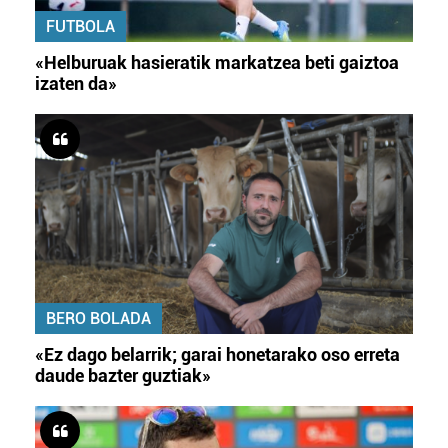
FUTBOLA
«Helburuak hasieratik markatzea beti gaiztoa
izaten da»
BERO BOLADA
«Ez dago belarrik; garai honetarako oso erreta
daude bazter guztiak»