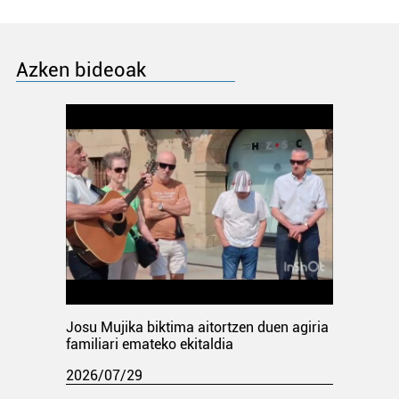
Azken bideoak
Josu Mujika biktima aitortzen duen agiria
familiari emateko ekitaldia
2026/07/29