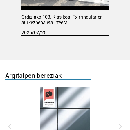
Ordiziako 103. Klasikoa. Txirrindularien
aurkezpena eta irteera
2026/07/25
Argitalpen bereziak