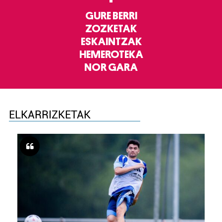
GURE BERRI
ZOZKETAK
ESKAINTZAK
HEMEROTEKA
NOR GARA
ELKARRIZKETAK