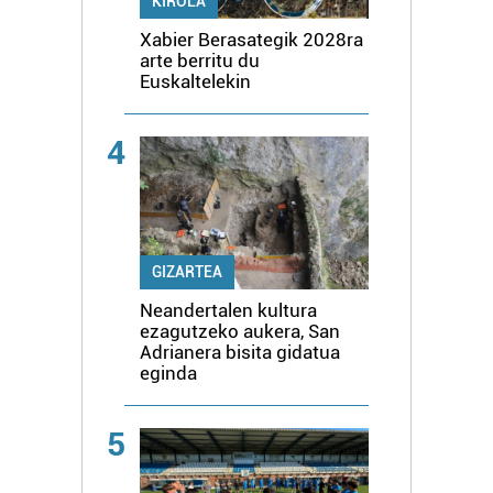
KIROLA
Xabier Berasategik 2028ra
arte berritu du
Euskaltelekin
4
GIZARTEA
Neandertalen kultura
ezagutzeko aukera, San
Adrianera bisita gidatua
eginda
5