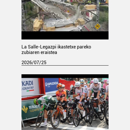
La Salle-Legazpi ikastetxe pareko
zubiaren eraistea
2026/07/25