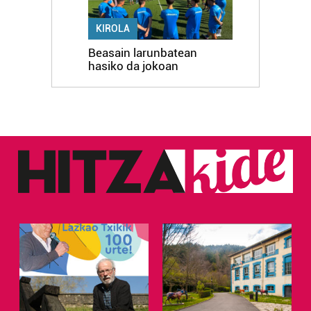
KIROLA
Beasain larunbatean
hasiko da jokoan