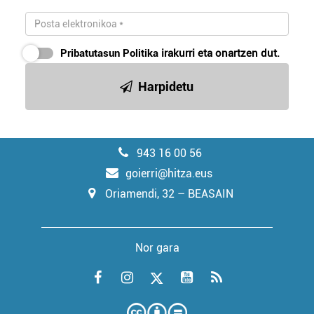
Pribatutasun Politika
irakurri eta onartzen dut.
Harpidetu
943 16 00 56
goierri@hitza.eus
Oriamendi, 32 – BEASAIN
Nor gara