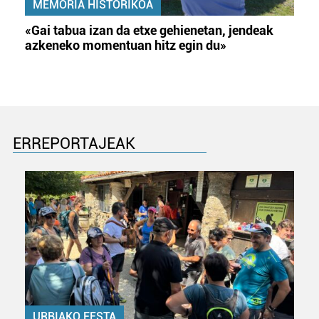
MEMORIA HISTORIKOA
«Gai tabua izan da etxe gehienetan, jendeak
azkeneko momentuan hitz egin du»
ERREPORTAJEAK
URBIAKO FESTA