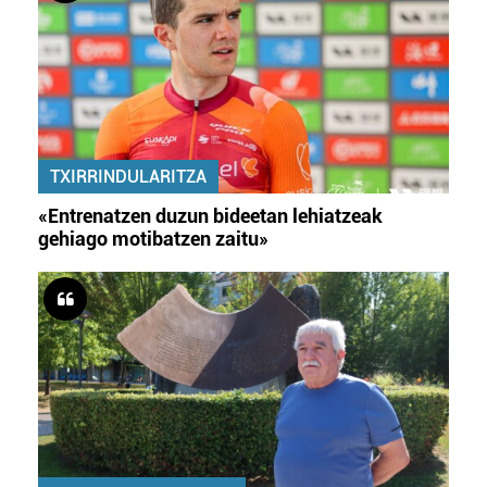
TXIRRINDULARITZA
«Entrenatzen duzun bideetan lehiatzeak
gehiago motibatzen zaitu»