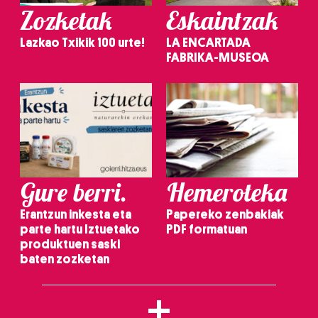
Zozketak
Eskaintzak
Lazkao Txikik 100 urte!
LA ENCARTADA
FABRIKA-MUSEOA
Gure berri.
Hemeroteka
Erantzun inkesta eta
Papereko zenbakiak
parte hartu Iztuetako
PDF formatuan
produktuen saski
baten zozketan
+