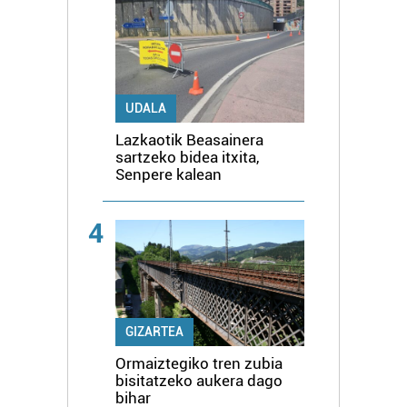
UDALA
Lazkaotik Beasainera
sartzeko bidea itxita,
Senpere kalean
4
GIZARTEA
Ormaiztegiko tren zubia
bisitatzeko aukera dago
bihar