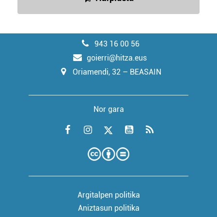
943 16 00 56
goierri@hitza.eus
Oriamendi, 32 – BEASAIN
Nor gara
Argitalpen politika
Aniztasun politika