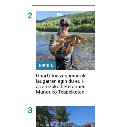
2
KIROLA
Unai Urkia zegamarrak
laugarren egin du euli-
arrantzako beteranoen
Munduko Txapelketan
3