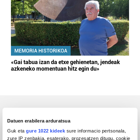
MEMORIA HISTORIKOA
«Gai tabua izan da etxe gehienetan, jendeak
azkeneko momentuan hitz egin du»
ERREPORTAJEAK
Datuen erabilera arduratsua
Guk eta
gure 1022 kideek
sure informacio pertsonala,
zure IP zenbakia, esaterako, prozesatzen ditugu, cookie