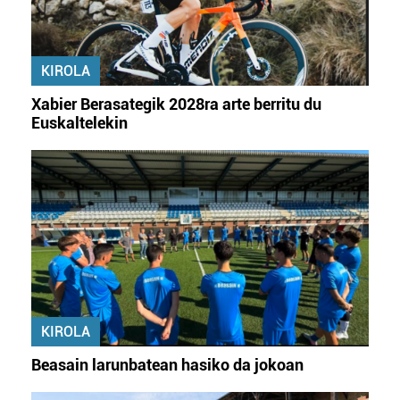
KIROLA
Xabier Berasategik 2028ra arte berritu du
Euskaltelekin
KIROLA
Beasain larunbatean hasiko da jokoan