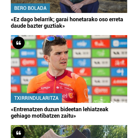
BERO BOLADA
«Ez dago belarrik; garai honetarako oso erreta
daude bazter guztiak»
TXIRRINDULARITZA
«Entrenatzen duzun bideetan lehiatzeak
gehiago motibatzen zaitu»