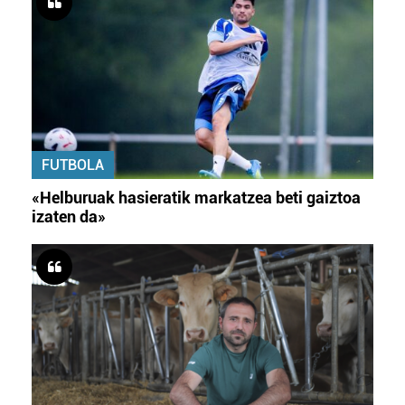
FUTBOLA
«Helburuak hasieratik markatzea beti gaiztoa
izaten da»