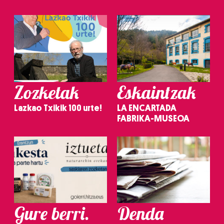
Zozketak
Eskaintzak
Lazkao Txikik 100 urte!
LA ENCARTADA
FABRIKA-MUSEOA
Gure berri.
Denda