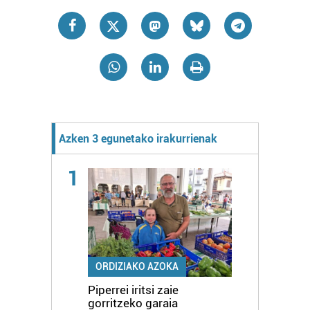
Azken 3 egunetako irakurrienak
1
ORDIZIAKO AZOKA
Piperrei iritsi zaie
gorritzeko garaia