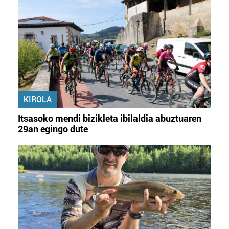
KIROLA
Itsasoko mendi bizikleta ibilaldia abuztuaren
29an egingo dute