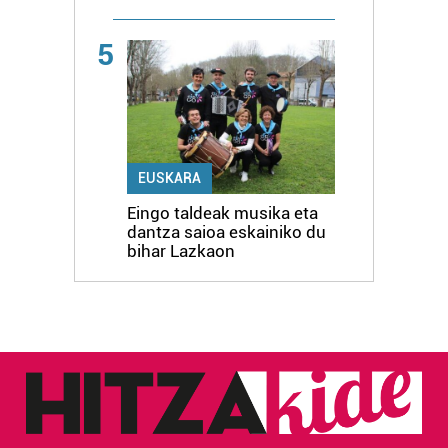
5
EUSKARA
Eingo taldeak musika eta
dantza saioa eskainiko du
bihar Lazkaon