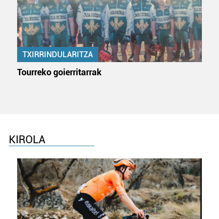
Webgune honek cookie propioak eta hirugarrenen cookie-
fitxategiak erabiltzen ditu. Zure esperientzia eta
zerbitzuak hobetzeko asmoz, cookie teknologiaz
baliatzen gara. Ohar hau onartuz gero, teknologia hori
TXIRRINDULARITZA
erabiltzeko baimen esplizitua ematen diguzu.
Gehiago
irakurri
Tourreko goierritarrak
KIROLA