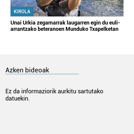
KIROLA
Unai Urkia zegamarrak laugarren egin du euli-
arrantzako beteranoen Munduko Txapelketan
Azken bideoak
Ez da informaziorik aurkitu sartutako
datuekin.