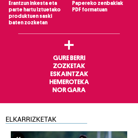
Erantzun inkesta eta
Papereko zenbakiak
parte hartu Iztuetako
PDF formatuan
produktuen saski
baten zozketan
+
GURE BERRI
ZOZKETAK
ESKAINTZAK
HEMEROTEKA
NOR GARA
ELKARRIZKETAK