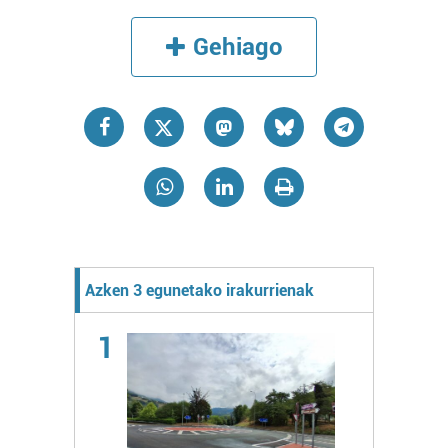
Gehiago
Azken 3 egunetako irakurrienak
1