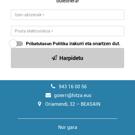
buletinera!
Pribatutasun Politika
irakurri eta onartzen dut.
Harpidetu
943 16 00 56
goierri@hitza.eus
Oriamendi, 32 – BEASAIN
Nor gara