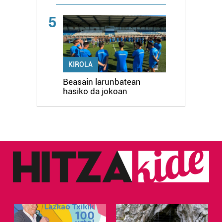
5
KIROLA
Beasain larunbatean
hasiko da jokoan