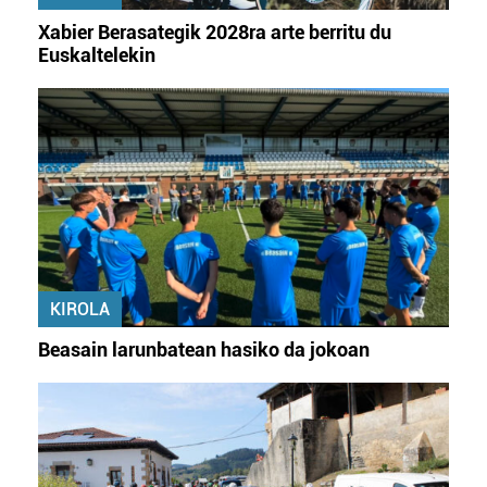
irakurri
Xabier Berasategik 2028ra arte berritu du
Euskaltelekin
KIROLA
Beasain larunbatean hasiko da jokoan