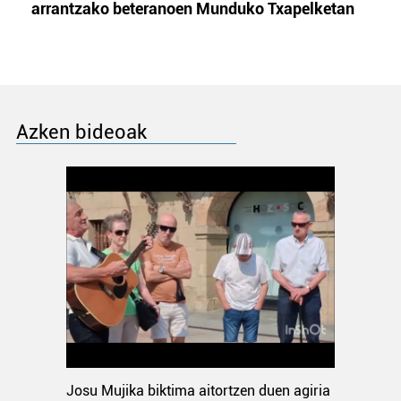
arrantzako beteranoen Munduko Txapelketan
Azken bideoak
Josu Mujika biktima aitortzen duen agiria