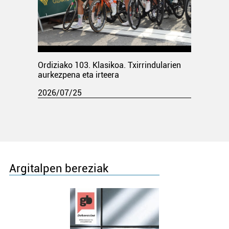
Ordiziako 103. Klasikoa. Txirrindularien
aurkezpena eta irteera
2026/07/25
Argitalpen bereziak