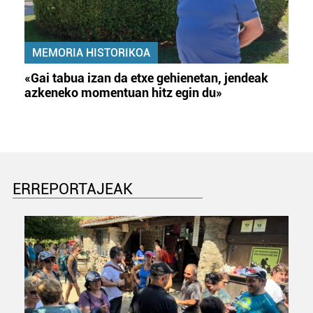
MEMORIA HISTORIKOA
«Gai tabua izan da etxe gehienetan, jendeak
azkeneko momentuan hitz egin du»
ERREPORTAJEAK