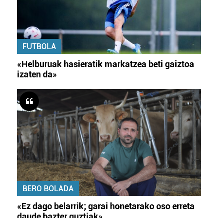
FUTBOLA
«Helburuak hasieratik markatzea beti gaiztoa
izaten da»
BERO BOLADA
«Ez dago belarrik; garai honetarako oso erreta
daude bazter guztiak»