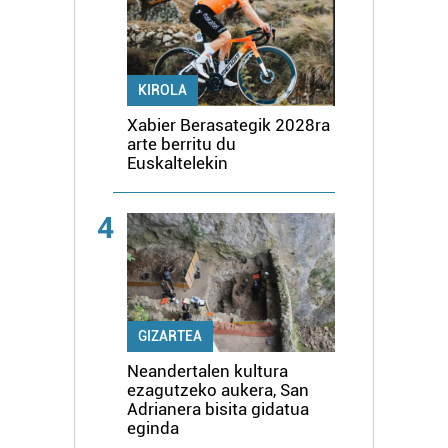
KIROLA
Xabier Berasategik 2028ra
arte berritu du
Euskaltelekin
4
GIZARTEA
Neandertalen kultura
ezagutzeko aukera, San
Adrianera bisita gidatua
eginda