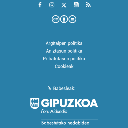
Argitalpen politika
Aniztasun politika
Pribatutasun politika
Cookieak
Babesleak: