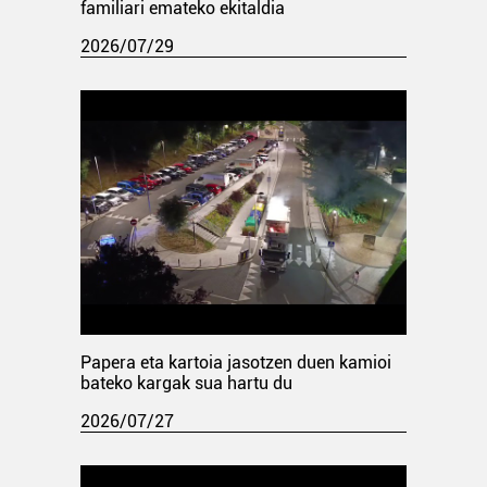
familiari emateko ekitaldia
2026/07/29
Papera eta kartoia jasotzen duen kamioi
bateko kargak sua hartu du
2026/07/27