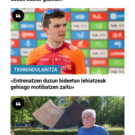
TXIRRINDULARITZA
«Entrenatzen duzun bideetan lehiatzeak
gehiago motibatzen zaitu»