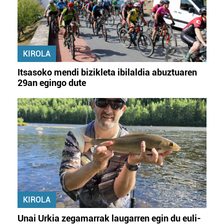
KIROLA
Itsasoko mendi bizikleta ibilaldia abuztuaren
29an egingo dute
KIROLA
Unai Urkia zegamarrak laugarren egin du euli-