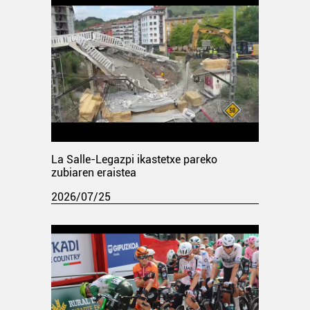
La Salle-Legazpi ikastetxe pareko
zubiaren eraistea
2026/07/25