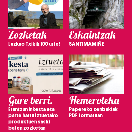
Zozketak
Eskaintzak
Lazkao Txikik 100 urte!
SANTIMAMIÑE
Gure berri.
Hemeroteka
Erantzun inkesta eta
Papereko zenbakiak
parte hartu Iztuetako
PDF formatuan
produktuen saski
baten zozketan