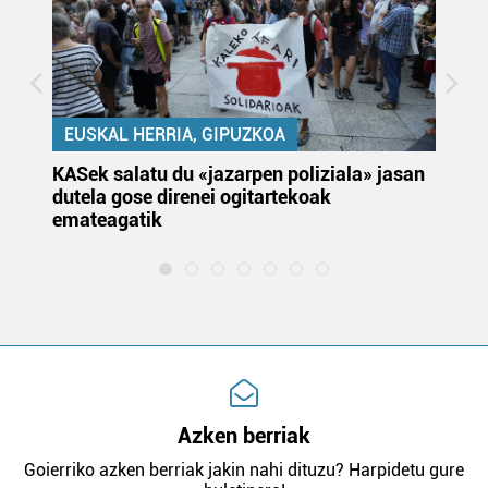
EUSKAL HERRIA, GIPUZKOA
KASek salatu du «jazarpen poliziala» jasan
Pa
dutela gose direnei ogitartekoak
da
emateagatik
«s
Azken berriak
Goierriko azken berriak jakin nahi dituzu? Harpidetu gure