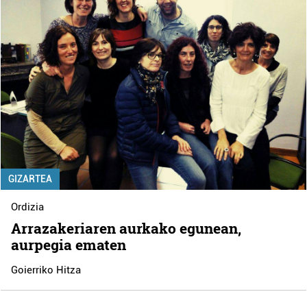
GIZARTEA
Ordizia
Arrazakeriaren aurkako egunean,
aurpegia ematen
Goierriko Hitza