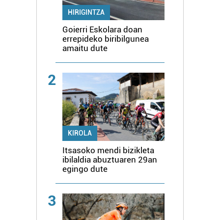
HIRIGINTZA
Goierri Eskolara doan
errepideko biribilgunea
amaitu dute
2
KIROLA
Itsasoko mendi bizikleta
ibilaldia abuztuaren 29an
egingo dute
3