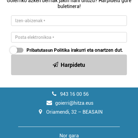
Goierriko azken berriak jakin nahi dituzu? Harpidetu gure
buletinera!
Pribatutasun Politika
irakurri eta onartzen dut.
Harpidetu
943 16 00 56
goierri@hitza.eus
Oriamendi, 32 – BEASAIN
Nor gara