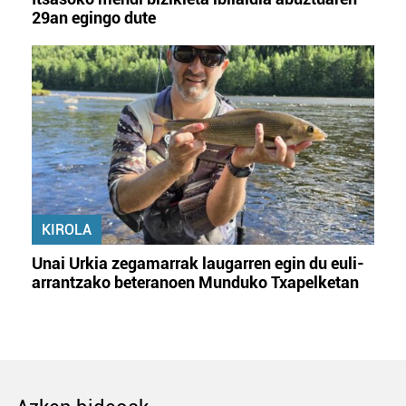
29an egingo dute
KIROLA
Unai Urkia zegamarrak laugarren egin du euli-
arrantzako beteranoen Munduko Txapelketan