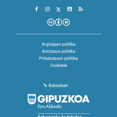
Argitalpen politika
Aniztasun politika
Pribatutasun politika
Cookieak
Babesleak: