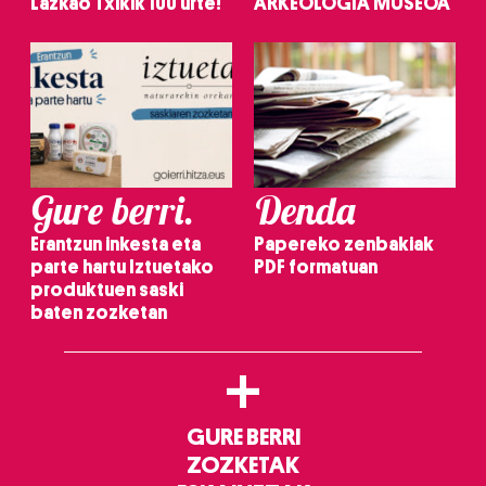
Lazkao Txikik 100 urte!
ARKEOLOGIA MUSEOA
Gure berri.
Denda
Erantzun inkesta eta
Papereko zenbakiak
parte hartu Iztuetako
PDF formatuan
produktuen saski
baten zozketan
+
GURE BERRI
ZOZKETAK