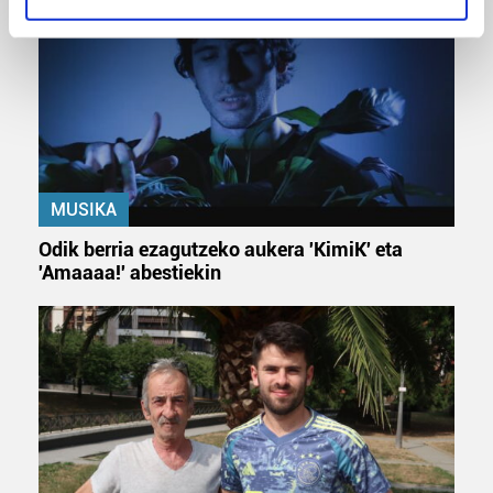
specific characteristics (fingerprinting)
Find out more about how your personal data is processed
and set your preferences in the
details section
.
Guk eta gure bazkideek zure datu pertsonalak
prozesatzen ditugu, zure IP zenbakia, besteak beste,
teknologia erabiliz, cookieak adibidez, iragarki eta eduki
pertsonalizatuak eskaintzeko, iragarkiak eta edukia
MUSIKA
neurtzeko, jendeari buruzko informazioa biltzeko eta
Odik berria ezagutzeko aukera 'KimiK' eta
produktuak garatzeko. Zure datuak nork eta zertarako
'Amaaaa!' abestiekin
erabiltzen dituen hauta dezakezu.
Bazkide batzuek ez dizute baimenik eskatzen, eta beren
interes komertzial legitimoetan babesten dira. Ikusi gure
bazkideen zerrenda, beren ustez zein helburutarako
duten interes legitimoa eta horren aurka nola egin
dezakezun ikusteko.