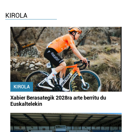
KIROLA
KIROLA
Xabier Berasategik 2028ra arte berritu du
Euskaltelekin