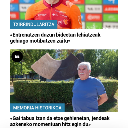
TXIRRINDULARITZA
«Entrenatzen duzun bideetan lehiatzeak
gehiago motibatzen zaitu»
MEMORIA HISTORIKOA
«Gai tabua izan da etxe gehienetan, jendeak
azkeneko momentuan hitz egin du»