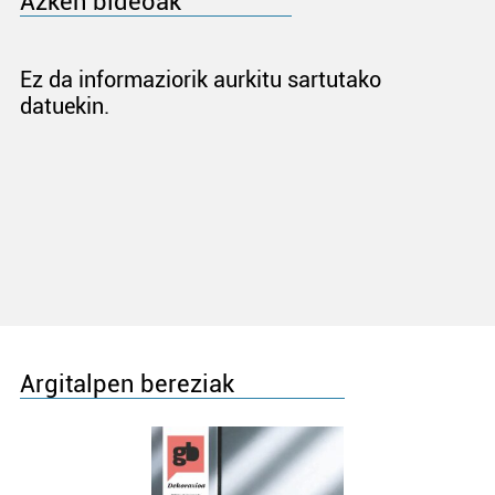
Azken bideoak
Ez da informaziorik aurkitu sartutako
datuekin.
Argitalpen bereziak