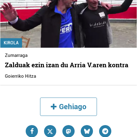
KIROLA
Zumarraga
Zalduak ezin izan du Arria V.aren kontra
Goierriko Hitza
Gehiago