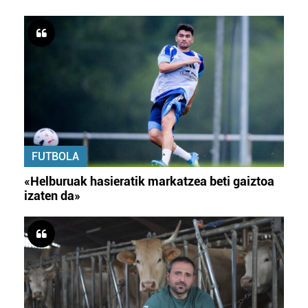
FUTBOLA
«Helburuak hasieratik markatzea beti gaiztoa
izaten da»