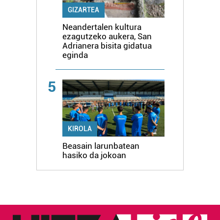
GIZARTEA
Neandertalen kultura
ezagutzeko aukera, San
Adrianera bisita gidatua
eginda
5
KIROLA
Beasain larunbatean
hasiko da jokoan