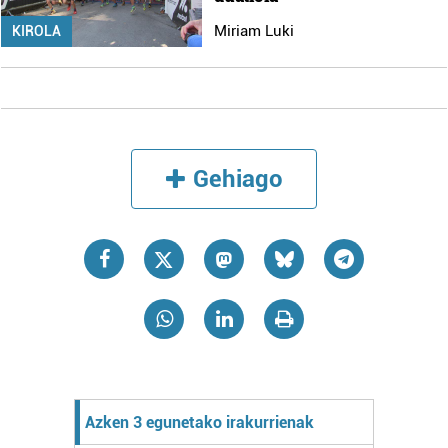
Miriam Luki
KIROLA
Gehiago
Azken 3 egunetako irakurrienak