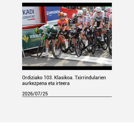
Ordiziako 103. Klasikoa. Txirrindularien
aurkezpena eta irteera
2026/07/25