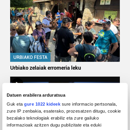
URBIAKO FESTA
Urbiako zelaiak erromeria leku
Datuen erabilera arduratsua
Guk eta
gure 1022 kideek
sure informacio pertsonala,
zure IP zenbakia, esaterako, prozesatzen ditugu, cookie
bezalako teknologiak erabiliz eta zure gailuko
informazioak azitzen dugu publizitate eta eduki