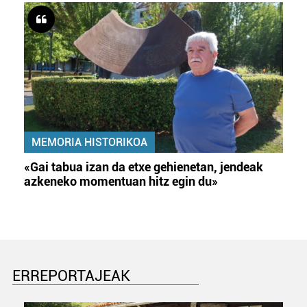
MEMORIA HISTORIKOA
«Gai tabua izan da etxe gehienetan, jendeak
azkeneko momentuan hitz egin du»
ERREPORTAJEAK