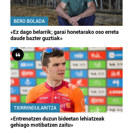
BERO BOLADA
«Ez dago belarrik; garai honetarako oso erreta
daude bazter guztiak»
TXIRRINDULARITZA
«Entrenatzen duzun bideetan lehiatzeak
gehiago motibatzen zaitu»