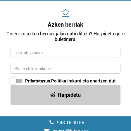
Azken berriak
Goierriko azken berriak jakin nahi dituzu? Harpidetu gure
buletinera!
Pribatutasun Politika
irakurri eta onartzen dut.
Harpidetu
943 16 00 56