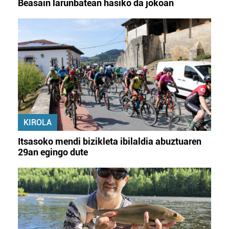
Beasain larunbatean hasiko da jokoan
KIROLA
Itsasoko mendi bizikleta ibilaldia abuztuaren
29an egingo dute