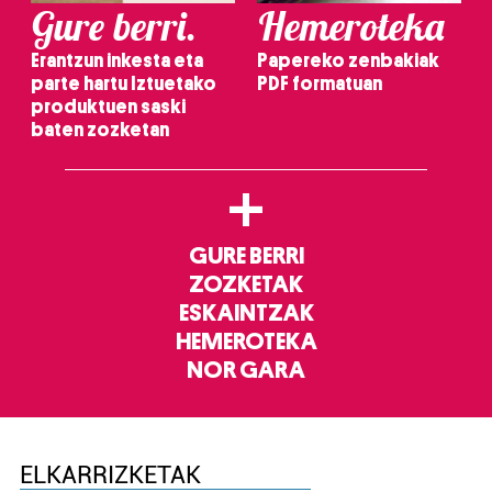
Gure berri.
Hemeroteka
Erantzun inkesta eta
Papereko zenbakiak
parte hartu Iztuetako
PDF formatuan
produktuen saski
baten zozketan
+
GURE BERRI
ZOZKETAK
ESKAINTZAK
HEMEROTEKA
NOR GARA
ELKARRIZKETAK