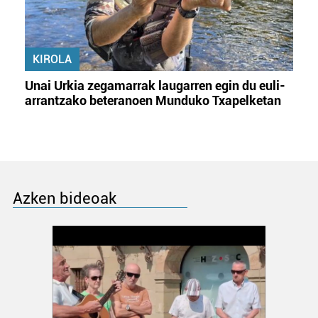
KIROLA
Unai Urkia zegamarrak laugarren egin du euli-
arrantzako beteranoen Munduko Txapelketan
Azken bideoak