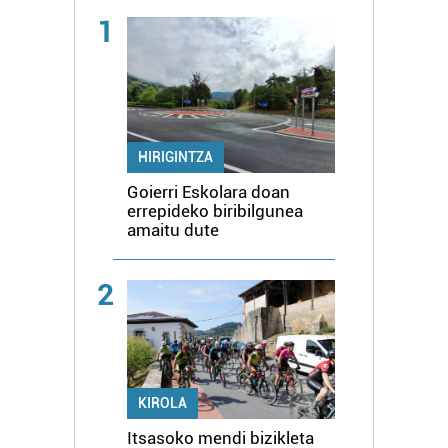
1
HIRIGINTZA
Goierri Eskolara doan
errepideko biribilgunea
amaitu dute
2
KIROLA
Itsasoko mendi bizikleta