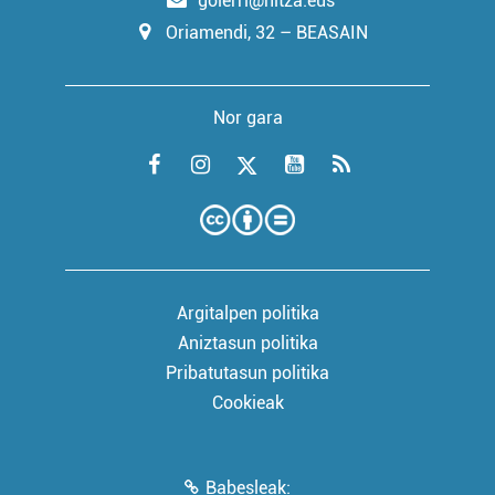
goierri@hitza.eus
Oriamendi, 32 – BEASAIN
Nor gara
Argitalpen politika
Aniztasun politika
Pribatutasun politika
Cookieak
Babesleak: