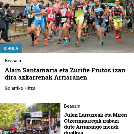
KIROLA
Beasain
Alain Santamaria eta Zuriñe Frutos izan
dira azkarrenak Arriaranen
Goierriko Hitza
Beasain
Julen Larruzeak eta Miren
Otzerinjauregik irabazi
dute Arriarango mendi
duatloia