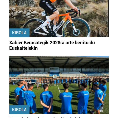
zerbitzuak hobetzeko asmoz, cookie teknologiaz
baliatzen gara. Ohar hau onartuz gero, teknologia hori
erabiltzeko baimen esplizitua ematen diguzu.
Gehiago
irakurri
KIROLA
Xabier Berasategik 2028ra arte berritu du
Euskaltelekin
KIROLA