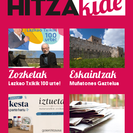
Zozketak
Eskaintzak
Lazkao Txikik 100 urte!
Muñatones Gaztelua