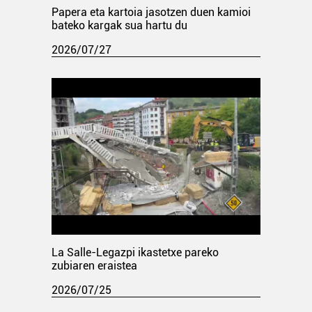
Papera eta kartoia jasotzen duen kamioi
bateko kargak sua hartu du
2026/07/27
La Salle-Legazpi ikastetxe pareko
zubiaren eraistea
2026/07/25