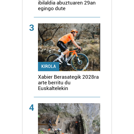
ibilaldia abuztuaren 29an
egingo dute
3
KIROLA
Xabier Berasategik 2028ra
arte berritu du
Euskaltelekin
4