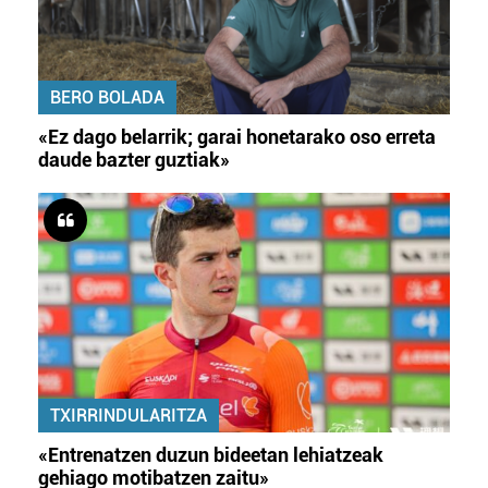
BERO BOLADA
«Ez dago belarrik; garai honetarako oso erreta
daude bazter guztiak»
TXIRRINDULARITZA
«Entrenatzen duzun bideetan lehiatzeak
gehiago motibatzen zaitu»