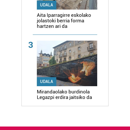
UDALA
Aita Iparragirre eskolako
jolastoki berria forma
hartzen ari da
3
UDALA
Mirandaolako burdinola
Legazpi erdira jaitsiko da