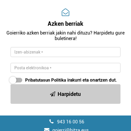
Azken berriak
Goierriko azken berriak jakin nahi dituzu? Harpidetu gure
buletinera!
Pribatutasun Politika
irakurri eta onartzen dut.
Harpidetu
943 16 00 56
goierri@hitza.eus