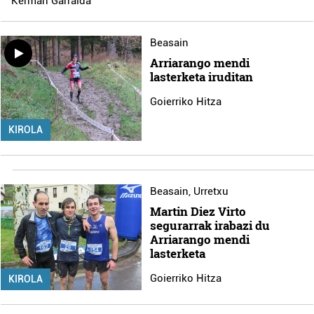
Kerman Garralda
Beasain
Arriarango mendi
lasterketa iruditan
Goierriko Hitza
KIROLA
Beasain
,
Urretxu
Martin Diez Virto
segurarrak irabazi du
Arriarango mendi
lasterketa
Goierriko Hitza
KIROLA