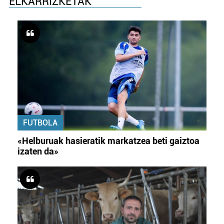
ELKARRIZKETAK
FUTBOLA
«Helburuak hasieratik markatzea beti gaiztoa
izaten da»