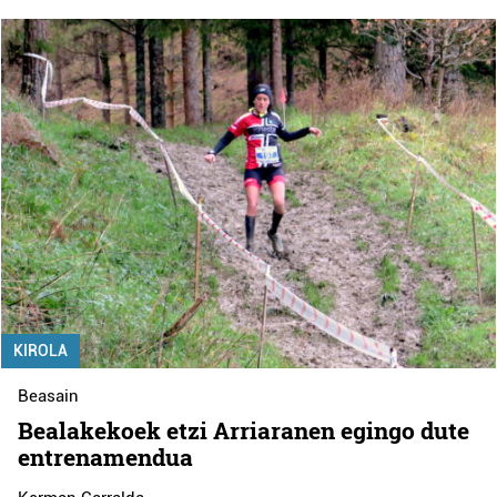
KIROLA
Beasain
Bealakekoek etzi Arriaranen egingo dute
entrenamendua