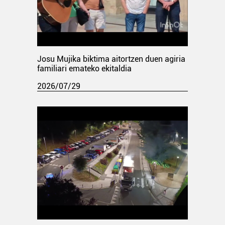
Josu Mujika biktima aitortzen duen agiria
familiari emateko ekitaldia
2026/07/29