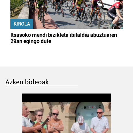
KIROLA
Itsasoko mendi bizikleta ibilaldia abuztuaren
29an egingo dute
Azken bideoak