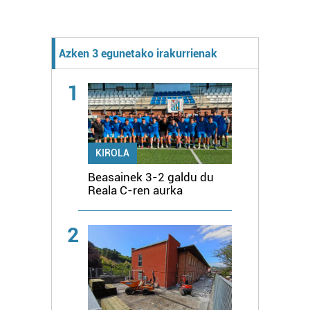
Azken 3 egunetako irakurrienak
1
KIROLA
Beasainek 3-2 galdu du
Reala C-ren aurka
2