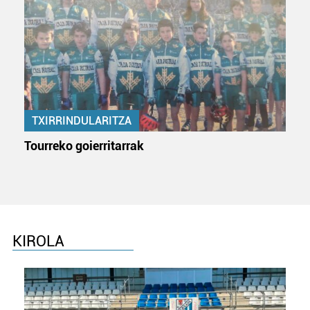
zerbitzuak hobetzeko asmoz, cookie teknologiaz
baliatzen gara. Ohar hau onartuz gero, teknologia hori
erabiltzeko baimen esplizitua ematen diguzu.
Gehiago
irakurri
TXIRRINDULARITZA
Tourreko goierritarrak
KIROLA