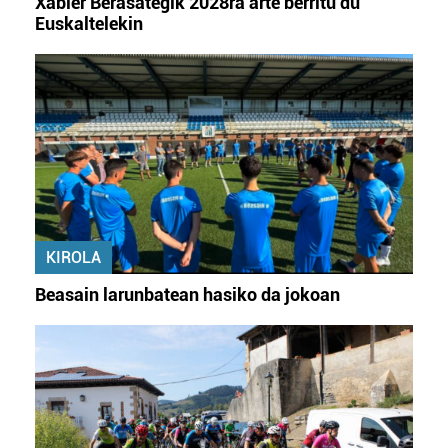
Xabier Berasategik 2028ra arte berritu du
Euskaltelekin
KIROLA
Beasain larunbatean hasiko da jokoan