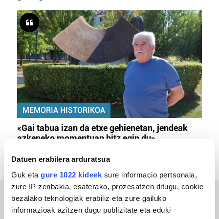
MEMORIA HISTORIKOA
«Gai tabua izan da etxe gehienetan, jendeak
azkeneko momentuan hitz egin du»
Datuen erabilera arduratsua
Guk eta
gure 1022 kideek
sure informacio pertsonala,
zure IP zenbakia, esaterako, prozesatzen ditugu, cookie
bezalako teknologiak erabiliz eta zure gailuko
ERREPORTAJEAK
informazioak azitzen dugu publizitate eta eduki