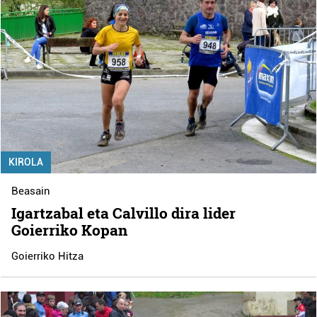
KIROLA
Beasain
Igartzabal eta Calvillo dira lider
Goierriko Kopan
Goierriko Hitza