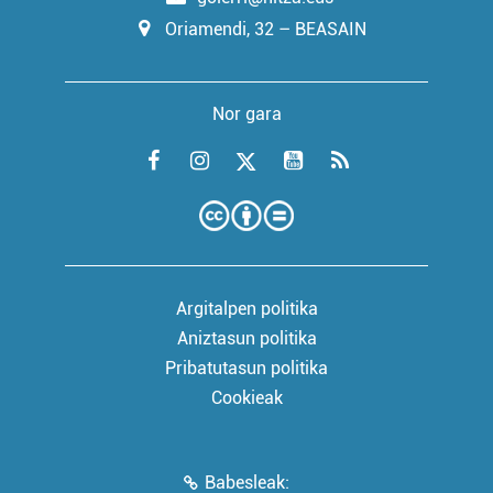
Oriamendi, 32 – BEASAIN
Nor gara
Argitalpen politika
Aniztasun politika
Pribatutasun politika
Cookieak
Babesleak: