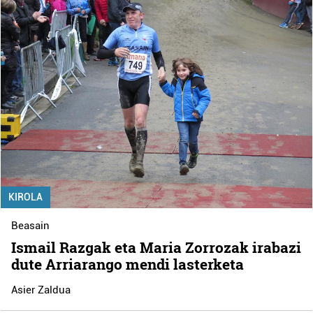
KIROLA
Beasain
Ismail Razgak eta Maria Zorrozak irabazi
dute Arriarango mendi lasterketa
Asier Zaldua