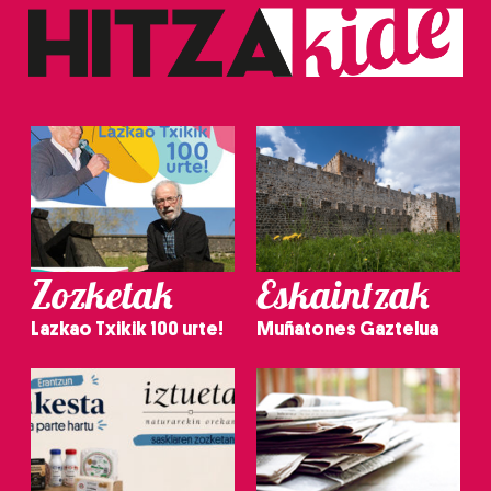
Zozketak
Eskaintzak
Lazkao Txikik 100 urte!
Muñatones Gaztelua