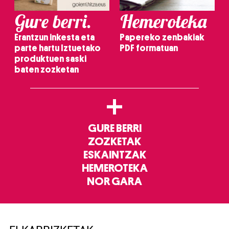
Gure berri.
Hemeroteka
Erantzun inkesta eta
Papereko zenbakiak
parte hartu Iztuetako
PDF formatuan
produktuen saski
baten zozketan
+
GURE BERRI
ZOZKETAK
ESKAINTZAK
HEMEROTEKA
NOR GARA