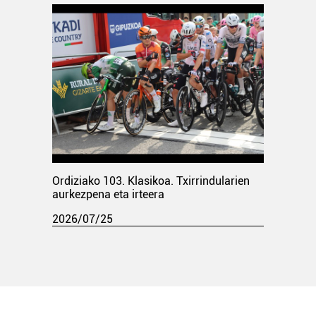
Ordiziako 103. Klasikoa. Txirrindularien
aurkezpena eta irteera
2026/07/25