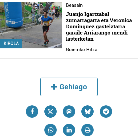
Beasain
Juanjo Igartzabal
zumarragarra eta Veronica
Dominguez gasteiztarra
garaile Arriarango mendi
lasterketan
KIROLA
Goierriko Hitza
Gehiago