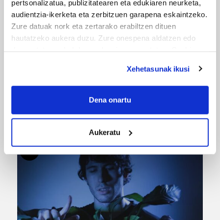
pertsonalizatua, publizitatearen eta edukiaren neurketa,
audientzia-ikerketa eta zerbitzuen garapena eskaintzeko.
Zure datuak nork eta zertarako erabiltzen dituen
hautatzeko aukera duzu. Zure onespena aldatzen edo
deuseztatzen ahal duzu edozein momentutan, Cookie
deklaraziotik edo Privacy triggerean klikatuz.
Xehetasunak ikusi
If you allow, we would also like to:
Collect information about your geographical
Dena onartu
URBIAKO FESTA
location which can be accurate to within several
meters
Urbiako zelaiak erromeria leku
Aukeratu
Identify your device by actively scanning it for
specific characteristics (fingerprinting)
Find out more about how your personal data is processed
and set your preferences in the
details section
.
Guk eta gure bazkideek zure datu pertsonalak
prozesatzen ditugu, zure IP zenbakia, besteak beste,
teknologia erabiliz, cookieak adibidez, iragarki eta eduki