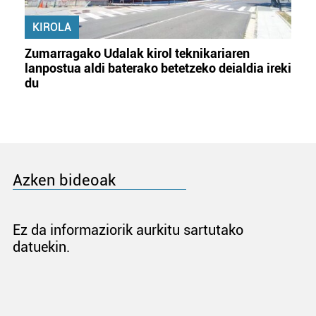
KIROLA
Zumarragako Udalak kirol teknikariaren
lanpostua aldi baterako betetzeko deialdia ireki
du
Azken bideoak
Ez da informaziorik aurkitu sartutako
datuekin.