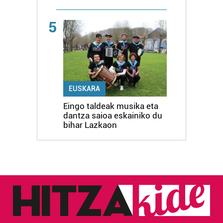
5
EUSKARA
Eingo taldeak musika eta
dantza saioa eskainiko du
bihar Lazkaon