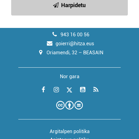
Harpidetu
943 16 00 56
goierri@hitza.eus
Oriamendi, 32 – BEASAIN
Nor gara
Argitalpen politika