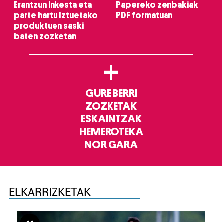
Erantzun inkesta eta
Papereko zenbakiak
parte hartu Iztuetako
PDF formatuan
produktuen saski
baten zozketan
+
GURE BERRI
ZOZKETAK
ESKAINTZAK
HEMEROTEKA
NOR GARA
ELKARRIZKETAK