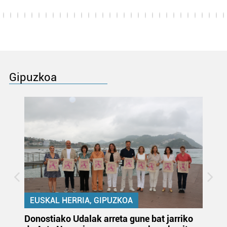
Gipuzkoa
EUSKAL HERRIA, GIPUZKOA
Donostiako Udalak arreta gune bat jarriko
Ur