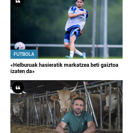
FUTBOLA
«Helburuak hasieratik markatzea beti gaiztoa
izaten da»