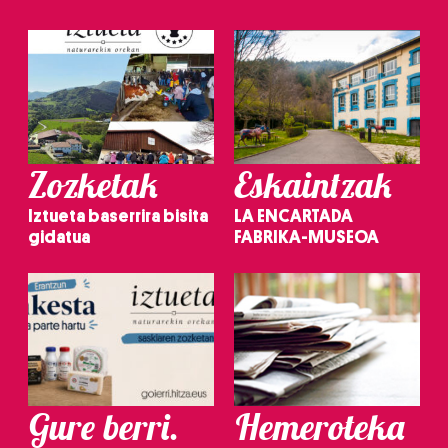
Zozketak
Eskaintzak
Iztueta baserrira bisita
LA ENCARTADA
gidatua
FABRIKA-MUSEOA
Gure berri.
Hemeroteka