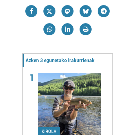
Azken 3 egunetako irakurrienak
1
KIROLA