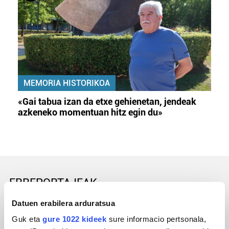
MEMORIA HISTORIKOA
«Gai tabua izan da etxe gehienetan, jendeak
azkeneko momentuan hitz egin du»
ERREPORTAJEAK
Datuen erabilera arduratsua
Guk eta
gure 1022 kideek
sure informacio pertsonala,