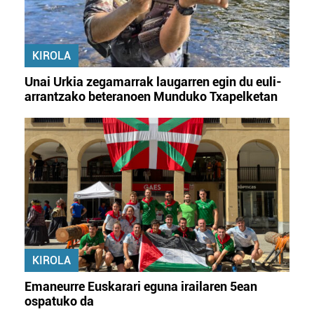
KIROLA
Unai Urkia zegamarrak laugarren egin du euli-
arrantzako beteranoen Munduko Txapelketan
KIROLA
Emaneurre Euskarari eguna irailaren 5ean
ospatuko da