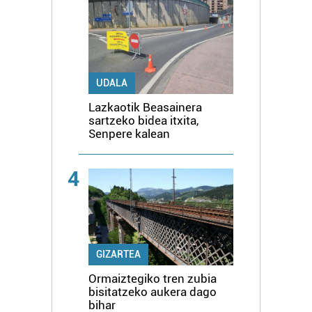
UDALA
Lazkaotik Beasainera
sartzeko bidea itxita,
Senpere kalean
4
GIZARTEA
Ormaiztegiko tren zubia
bisitatzeko aukera dago
bihar