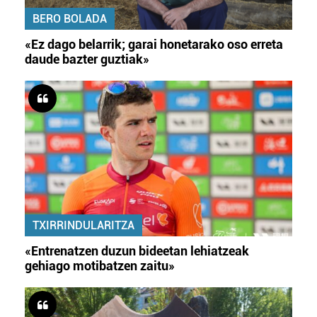
BERO BOLADA
«Ez dago belarrik; garai honetarako oso erreta
daude bazter guztiak»
TXIRRINDULARITZA
«Entrenatzen duzun bideetan lehiatzeak
gehiago motibatzen zaitu»