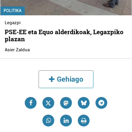
POLITIKA
Legazpi
PSE-EE eta Equo alderdikoak, Legazpiko
plazan
Asier Zaldua
Gehiago