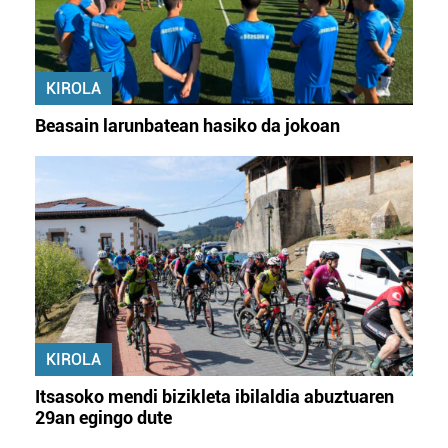
KIROLA
Beasain larunbatean hasiko da jokoan
KIROLA
Itsasoko mendi bizikleta ibilaldia abuztuaren
29an egingo dute