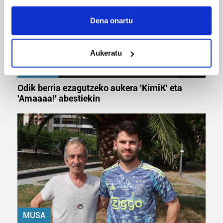
If you allow, we would also like to:
Collect information about your geographical
Dena onartu
location which can be accurate to within several
meters
Aukeratu
Identify your device by actively scanning it for
specific characteristics (fingerprinting)
MUSIKA
Find out more about how your personal data is processed
Odik berria ezagutzeko aukera 'KimiK' eta
and set your preferences in the
details section
.
'Amaaaa!' abestiekin
Guk eta gure bazkideek zure datu pertsonalak
prozesatzen ditugu, zure IP zenbakia, besteak beste,
teknologia erabiliz, cookieak adibidez, iragarki eta eduki
pertsonalizatuak eskaintzeko, iragarkiak eta edukia
neurtzeko, jendeari buruzko informazioa biltzeko eta
produktuak garatzeko. Zure datuak nork eta zertarako
erabiltzen dituen hauta dezakezu.
Bazkide batzuek ez dizute baimenik eskatzen, eta beren
MUSA