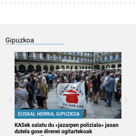
Gipuzkoa
EUSKAL HERRIA, GIPUZKOA
KASek salatu du «jazarpen poliziala» jasan
Pa
dutela gose direnei ogitartekoak
da