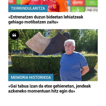
TXIRRINDULARITZA
«Entrenatzen duzun bideetan lehiatzeak
gehiago motibatzen zaitu»
MEMORIA HISTORIKOA
«Gai tabua izan da etxe gehienetan, jendeak
azkeneko momentuan hitz egin du»