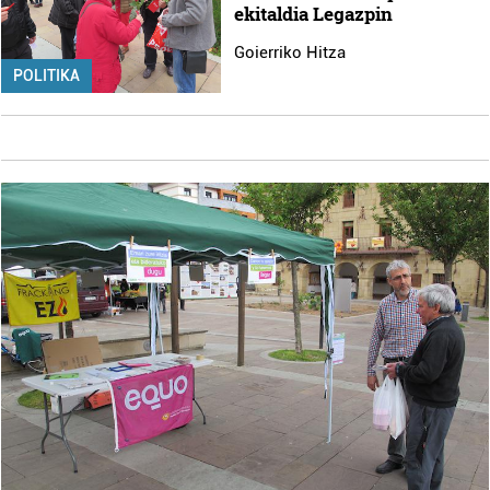
ekitaldia Legazpin
Goierriko Hitza
POLITIKA