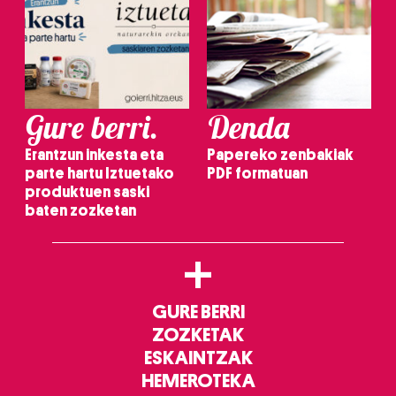
Gure berri.
Denda
Erantzun inkesta eta
Papereko zenbakiak
parte hartu Iztuetako
PDF formatuan
produktuen saski
baten zozketan
+
GURE BERRI
ZOZKETAK
ESKAINTZAK
HEMEROTEKA