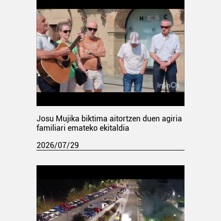
Josu Mujika biktima aitortzen duen agiria
familiari emateko ekitaldia
2026/07/29