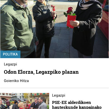
POLITIKA
Legazpi
Odon Elorza, Legazpiko plazan
Goierriko Hitza
Legazpi
PSE-EE alderdikoen
hauteskunde kanpainako