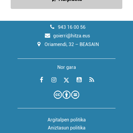
943 16 00 56
goierri@hitza.eus
Oriamendi, 32 – BEASAIN
Nor gara
Argitalpen politika
Aniztasun politika