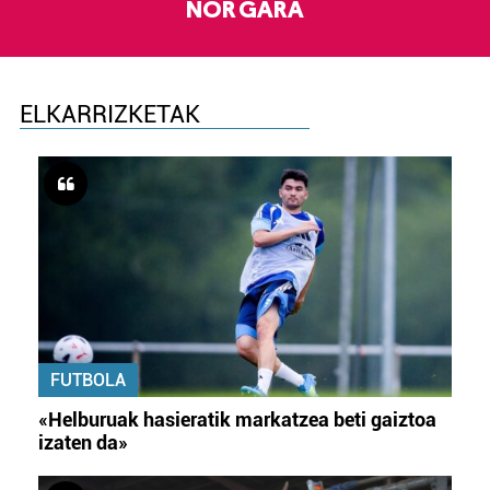
NOR GARA
ELKARRIZKETAK
FUTBOLA
«Helburuak hasieratik markatzea beti gaiztoa
izaten da»