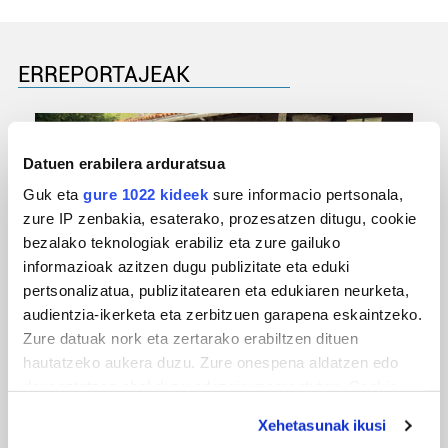
ERREPORTAJEAK
Datuen erabilera arduratsua
Guk eta
gure 1022 kideek
sure informacio pertsonala,
zure IP zenbakia, esaterako, prozesatzen ditugu, cookie
bezalako teknologiak erabiliz eta zure gailuko
informazioak azitzen dugu publizitate eta eduki
pertsonalizatua, publizitatearen eta edukiaren neurketa,
audientzia-ikerketa eta zerbitzuen garapena eskaintzeko.
URBIAKO FESTA
Zure datuak nork eta zertarako erabiltzen dituen
Urbiako zelaiak erromeria leku
hautatzeko aukera duzu. Zure onespena aldatzen edo
deuseztatzen ahal duzu edozein momentutan, Cookie
deklaraziotik edo Privacy triggerean klikatuz.
Xehetasunak ikusi