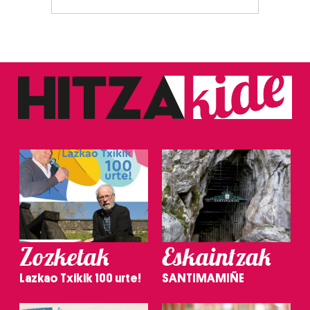
Zozketak
Eskaintzak
Lazkao Txikik 100 urte!
SANTIMAMIÑE