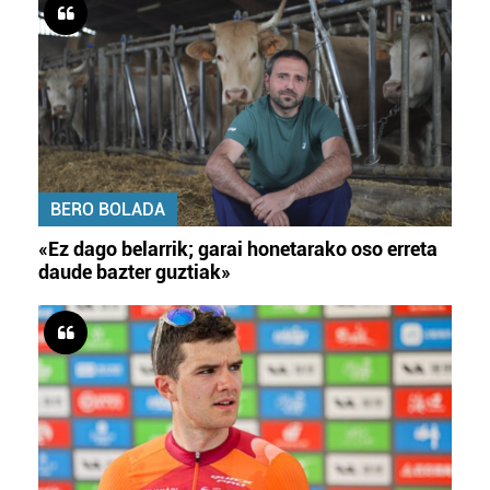
BERO BOLADA
«Ez dago belarrik; garai honetarako oso erreta
daude bazter guztiak»