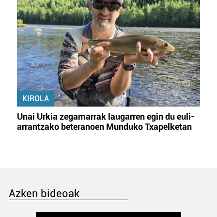
KIROLA
Unai Urkia zegamarrak laugarren egin du euli-
arrantzako beteranoen Munduko Txapelketan
Azken bideoak