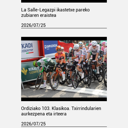
La Salle-Legazpi ikastetxe pareko
zubiaren eraistea
2026/07/25
Ordiziako 103. Klasikoa. Txirrindularien
aurkezpena eta irteera
2026/07/25