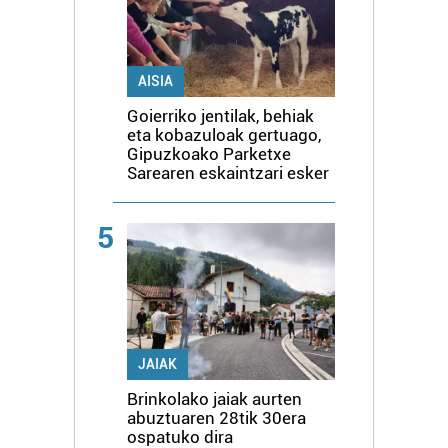
AISIA
Goierriko jentilak, behiak
eta kobazuloak gertuago,
Gipuzkoako Parketxe
Sarearen eskaintzari esker
5
JAIAK
Brinkolako jaiak aurten
abuztuaren 28tik 30era
ospatuko dira