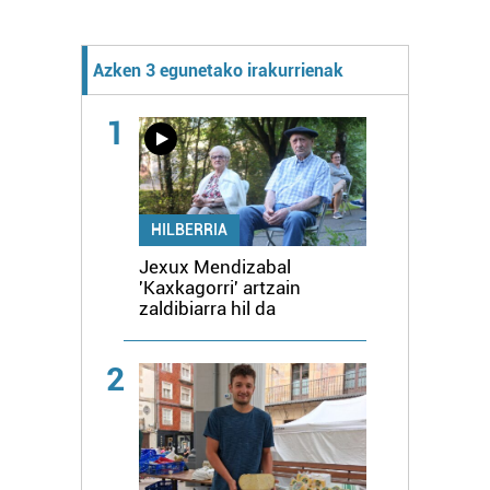
Azken 3 egunetako irakurrienak
1
HILBERRIA
Jexux Mendizabal
'Kaxkagorri' artzain
zaldibiarra hil da
2