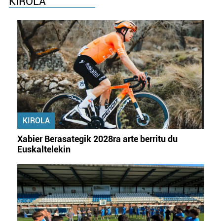
KIROLA
KIROLA
Xabier Berasategik 2028ra arte berritu du
Euskaltelekin