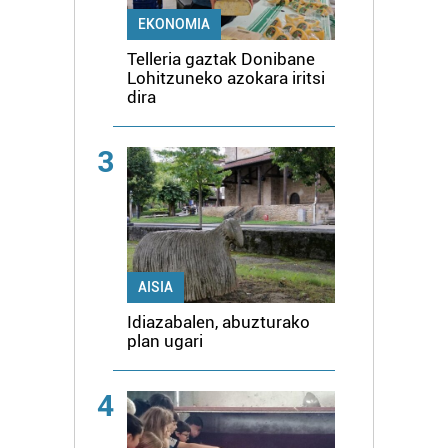
EKONOMIA
Telleria gaztak Donibane
Lohitzuneko azokara iritsi
dira
3
AISIA
Idiazabalen, abuzturako
plan ugari
4