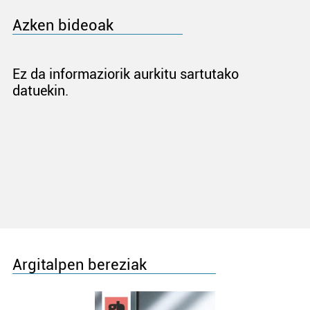
Azken bideoak
Ez da informaziorik aurkitu sartutako
datuekin.
Argitalpen bereziak