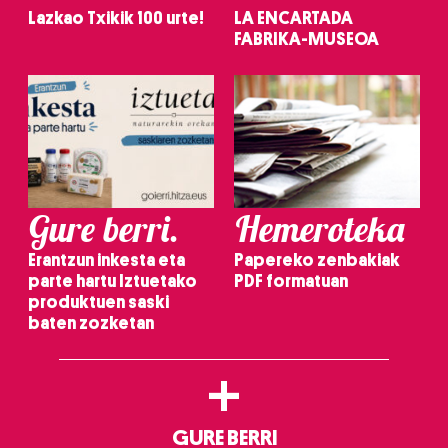
Lazkao Txikik 100 urte!
LA ENCARTADA
FABRIKA-MUSEOA
Gure berri.
Hemeroteka
Erantzun inkesta eta
Papereko zenbakiak
parte hartu Iztuetako
PDF formatuan
produktuen saski
baten zozketan
+
GURE BERRI