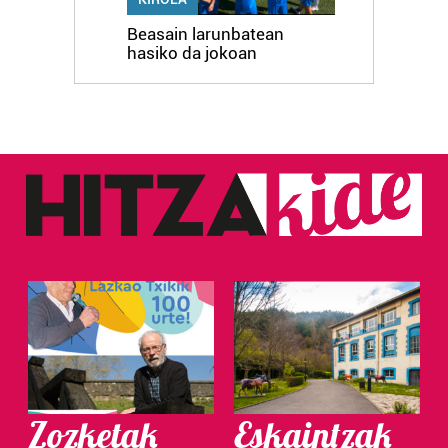
Beasain larunbatean
hasiko da jokoan
Zozketak
Eskaintzak