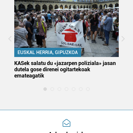
EUSKAL HERRIA, GIPUZKOA
KASek salatu du «jazarpen poliziala» jasan
Pa
dutela gose direnei ogitartekoak
da
emateagatik
«s