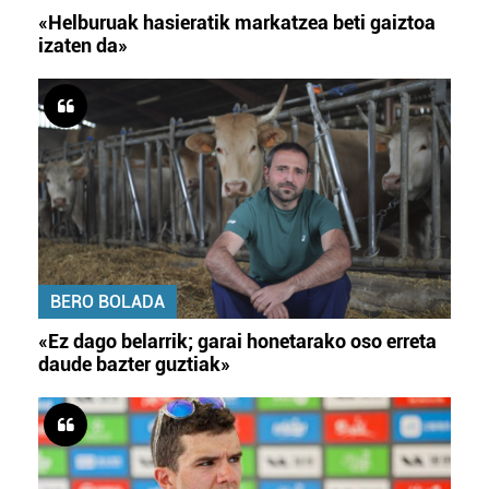
«Helburuak hasieratik markatzea beti gaiztoa
izaten da»
BERO BOLADA
«Ez dago belarrik; garai honetarako oso erreta
daude bazter guztiak»