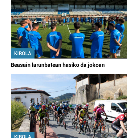
KIROLA
Beasain larunbatean hasiko da jokoan
KIROLA