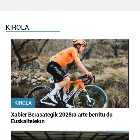
erabiltzeko baimen esplizitua ematen diguzu.
Gehiago
irakurri
KIROLA
KIROLA
Xabier Berasategik 2028ra arte berritu du
Euskaltelekin