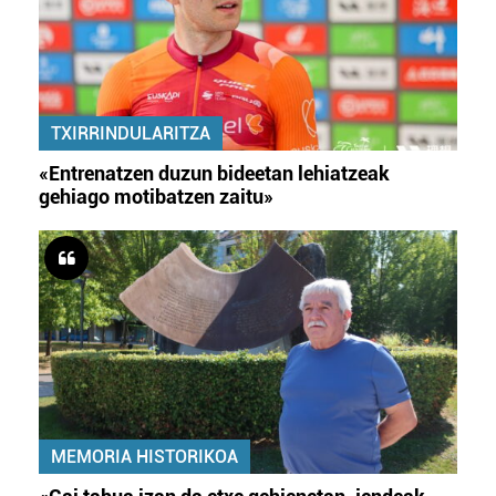
TXIRRINDULARITZA
«Entrenatzen duzun bideetan lehiatzeak
gehiago motibatzen zaitu»
MEMORIA HISTORIKOA