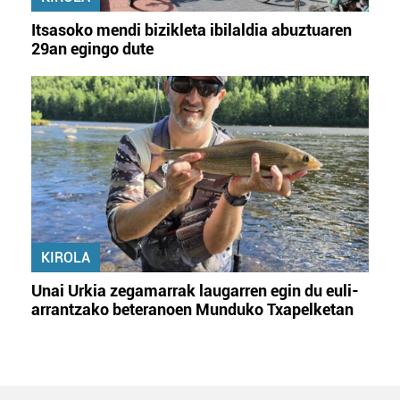
Itsasoko mendi bizikleta ibilaldia abuztuaren
29an egingo dute
KIROLA
Unai Urkia zegamarrak laugarren egin du euli-
arrantzako beteranoen Munduko Txapelketan