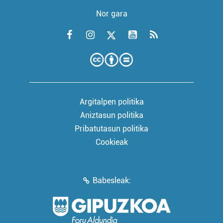
Nor gara
Argitalpen politika
Aniztasun politika
Pribatutasun politika
Cookieak
Babesleak: