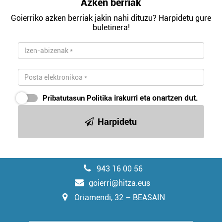
Azken berriak
Goierriko azken berriak jakin nahi dituzu? Harpidetu gure
buletinera!
Pribatutasun Politika
irakurri eta onartzen dut.
Harpidetu
943 16 00 56
goierri@hitza.eus
Oriamendi, 32 – BEASAIN