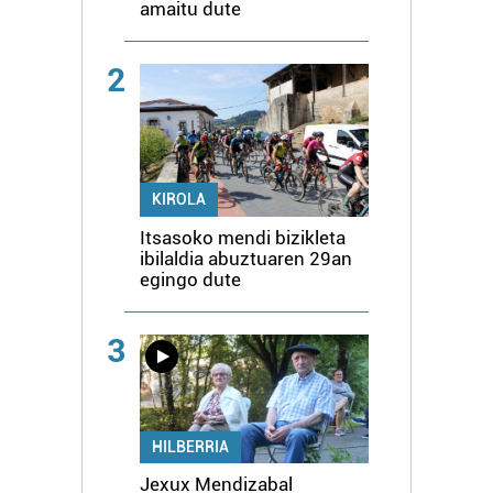
amaitu dute
2
KIROLA
Itsasoko mendi bizikleta
ibilaldia abuztuaren 29an
egingo dute
3
HILBERRIA
Jexux Mendizabal