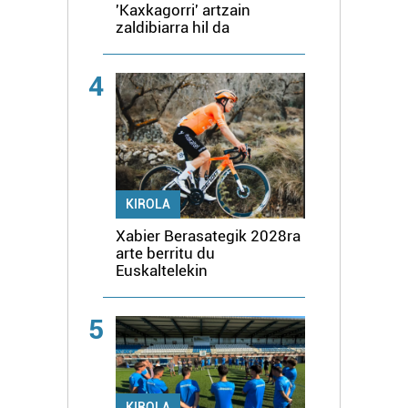
'Kaxkagorri' artzain
zaldibiarra hil da
4
KIROLA
Xabier Berasategik 2028ra
arte berritu du
Euskaltelekin
5
KIROLA