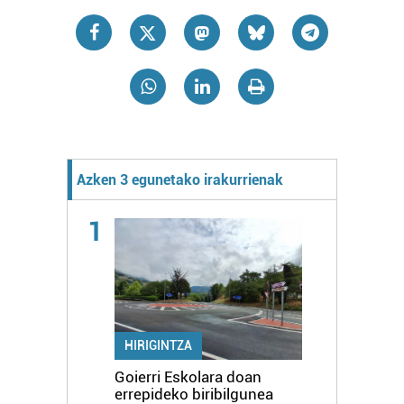
Azken 3 egunetako irakurrienak
1
HIRIGINTZA
Goierri Eskolara doan
errepideko biribilgunea