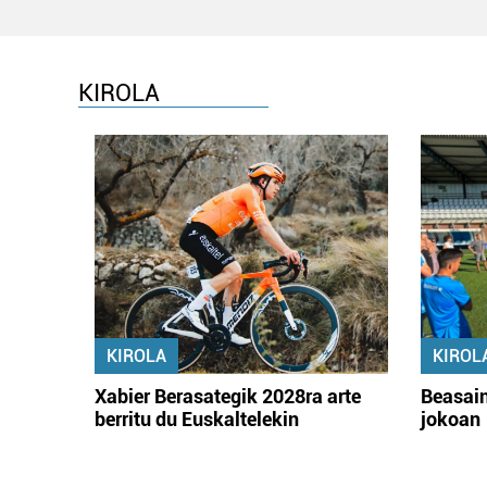
KIROLA
KIROLA
KIROL
Xabier Berasategik 2028ra arte
Beasain
berritu du Euskaltelekin
jokoan