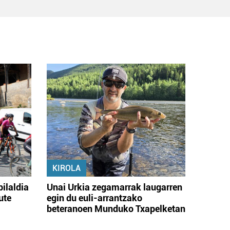
KIROLA
bilaldia
Unai Urkia zegamarrak laugarren
ute
egin du euli-arrantzako
beteranoen Munduko Txapelketan