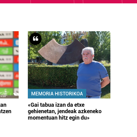
MEMORIA HISTORIKOA
tan
«Gai tabua izan da etxe
atzen
gehienetan, jendeak azkeneko
momentuan hitz egin du»