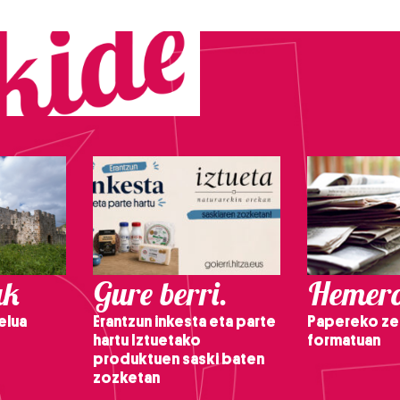
ak
Gure berri.
Hemero
elua
Erantzun inkesta eta parte
Papereko ze
hartu Iztuetako
formatuan
produktuen saski baten
zozketan