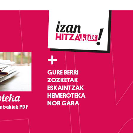
+
GURE BERRI
ZOZKETAK
ESKAINTZAK
teka
HEMEROTEKA
NOR GARA
nbakiak PDF