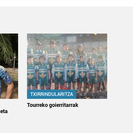
TXIRRINDULARITZA
:
Tourreko goierritarrak
eta
k