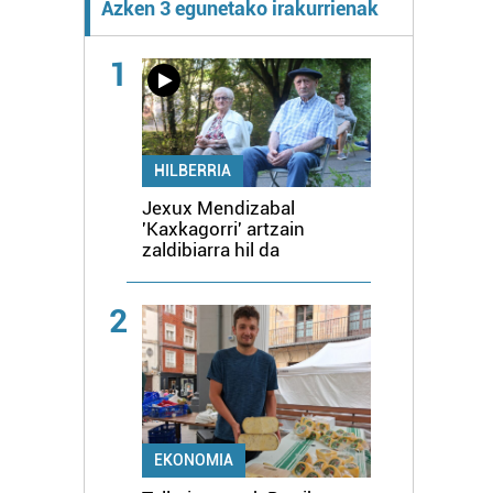
Azken 3 egunetako irakurrienak
1
HILBERRIA
Jexux Mendizabal
'Kaxkagorri' artzain
zaldibiarra hil da
2
EKONOMIA