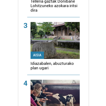
Telleria gaztak Donibane
Lohitzuneko azokara iritsi
dira
3
AISIA
Idiazabalen, abuzturako
plan ugari
4