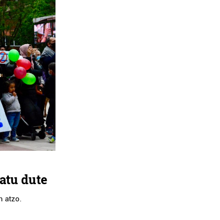
katu dute
n atzo.