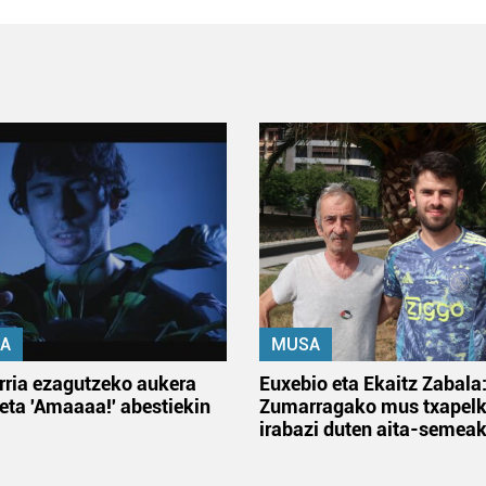
A
MUSA
rria ezagutzeko aukera
Euxebio eta Ekaitz Zabala
 eta 'Amaaaa!' abestiekin
Zumarragako mus txapelk
irabazi duten aita-semea