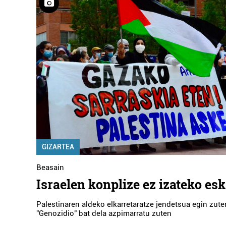
GIZARTEA
Beasain
Israelen konplize ez izateko es
Palestinaren aldeko elkarretaratze jendetsua egin zute
"Genozidio" bat dela azpimarratu zuten