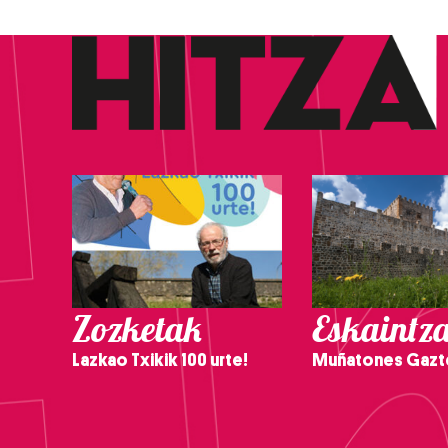
Zozketak
Eskaintz
Lazkao Txikik 100 urte!
Muñatones Gazt