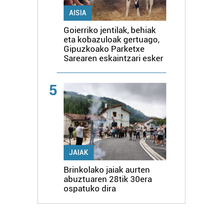
AISIA
Goierriko jentilak, behiak
eta kobazuloak gertuago,
Gipuzkoako Parketxe
Sarearen eskaintzari esker
5
JAIAK
Brinkolako jaiak aurten
abuztuaren 28tik 30era
ospatuko dira