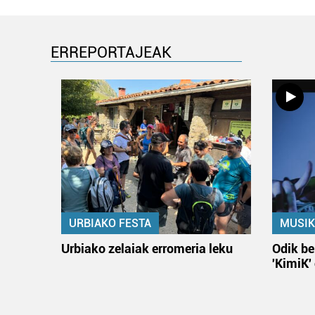
ERREPORTAJEAK
URBIAKO FESTA
MUSIK
Urbiako zelaiak erromeria leku
Odik be
'KimiK'