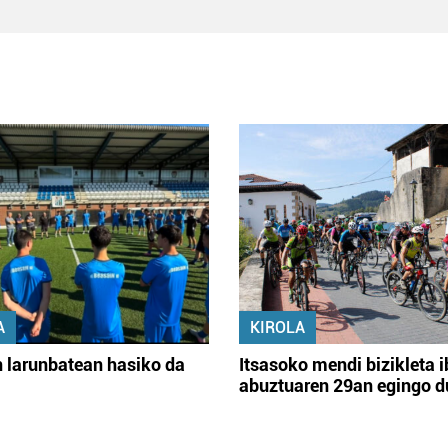
A
KIROLA
 larunbatean hasiko da
Itsasoko mendi bizikleta i
abuztuaren 29an egingo d