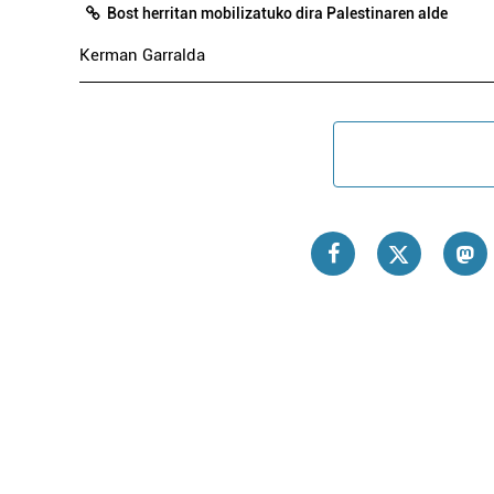
Bost herritan mobilizatuko dira Palestinaren alde
Kerman Garralda