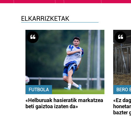
ELKARRIZKETAK
FUTBOLA
BERO 
«Helburuak hasieratik markatzea
«Ez dag
beti gaiztoa izaten da»
honetar
bazter 