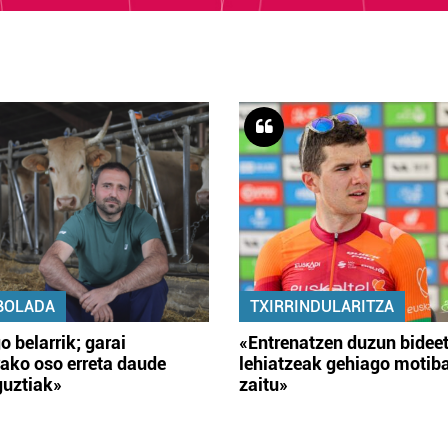
BOLADA
TXIRRINDULARITZA
o belarrik; garai
«Entrenatzen duzun bidee
ako oso erreta daude
lehiatzeak gehiago motib
guztiak»
zaitu»