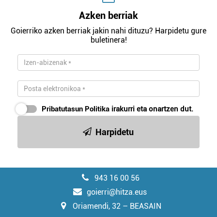
Azken berriak
Goierriko azken berriak jakin nahi dituzu? Harpidetu gure
buletinera!
Pribatutasun Politika
irakurri eta onartzen dut.
Harpidetu
943 16 00 56
goierri@hitza.eus
Oriamendi, 32 – BEASAIN