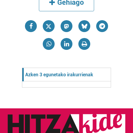
Gehiago
Azken 3 egunetako irakurrienak