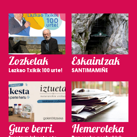
Zozketak
Eskaintzak
Lazkao Txikik 100 urte!
SANTIMAMIÑE
Gure berri.
Hemeroteka