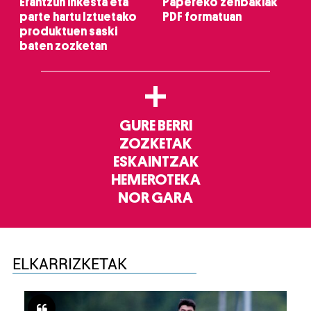
Erantzun inkesta eta
Papereko zenbakiak
parte hartu Iztuetako
PDF formatuan
produktuen saski
baten zozketan
+
GURE BERRI
ZOZKETAK
ESKAINTZAK
HEMEROTEKA
NOR GARA
ELKARRIZKETAK