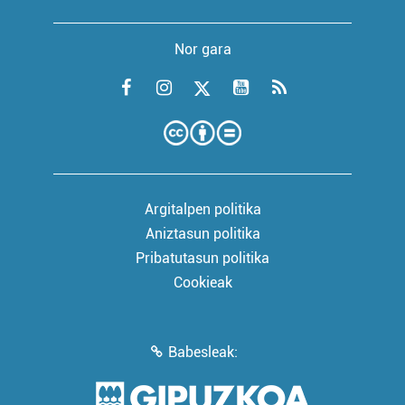
Nor gara
Argitalpen politika
Aniztasun politika
Pribatutasun politika
Cookieak
Babesleak: