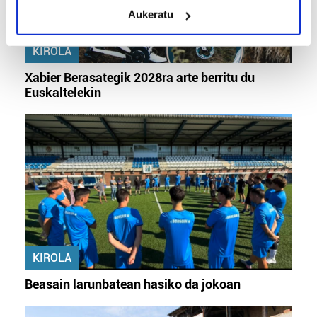
meters
Aukeratu
Identify your device by actively scanning it for
specific characteristics (fingerprinting)
KIROLA
Find out more about how your personal data is processed
and set your preferences in the
details section
.
Xabier Berasategik 2028ra arte berritu du
Euskaltelekin
Guk eta gure bazkideek zure datu pertsonalak
prozesatzen ditugu, zure IP zenbakia, besteak beste,
teknologia erabiliz, cookieak adibidez, iragarki eta eduki
pertsonalizatuak eskaintzeko, iragarkiak eta edukia
neurtzeko, jendeari buruzko informazioa biltzeko eta
produktuak garatzeko. Zure datuak nork eta zertarako
erabiltzen dituen hauta dezakezu.
Bazkide batzuek ez dizute baimenik eskatzen, eta beren
KIROLA
interes komertzial legitimoetan babesten dira. Ikusi gure
bazkideen zerrenda, beren ustez zein helburutarako
Beasain larunbatean hasiko da jokoan
duten interes legitimoa eta horren aurka nola egin
dezakezun ikusteko.