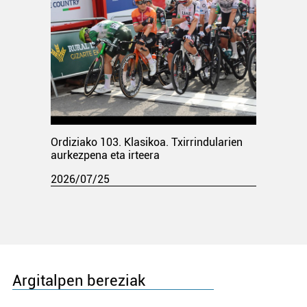
Ordiziako 103. Klasikoa. Txirrindularien
aurkezpena eta irteera
2026/07/25
Argitalpen bereziak