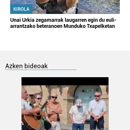
KIROLA
Unai Urkia zegamarrak laugarren egin du euli-
arrantzako beteranoen Munduko Txapelketan
Azken bideoak