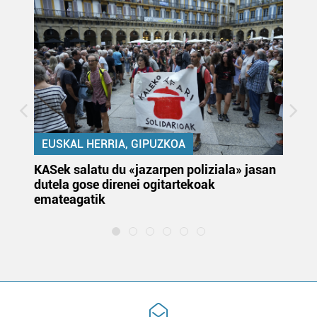
EUSKAL HERRIA, GIPUZKOA
KASek salatu du «jazarpen poliziala» jasan
Pa
dutela gose direnei ogitartekoak
da
emateagatik
«s