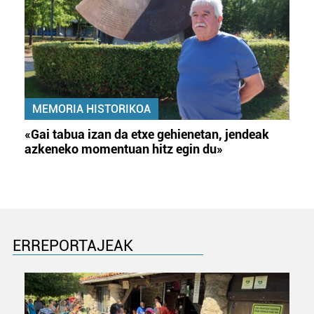
MEMORIA HISTORIKOA
«Gai tabua izan da etxe gehienetan, jendeak
azkeneko momentuan hitz egin du»
ERREPORTAJEAK