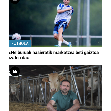
FUTBOLA
«Helburuak hasieratik markatzea beti gaiztoa
izaten da»