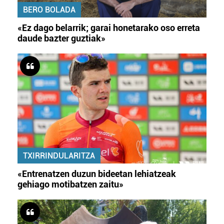
BERO BOLADA
«Ez dago belarrik; garai honetarako oso erreta
daude bazter guztiak»
TXIRRINDULARITZA
«Entrenatzen duzun bideetan lehiatzeak
gehiago motibatzen zaitu»