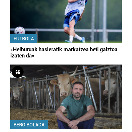
FUTBOLA
«Helburuak hasieratik markatzea beti gaiztoa
izaten da»
BERO BOLADA