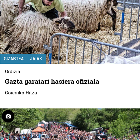
GIZARTEA
JAIAK
Ordizia
Gazta garaiari hasiera ofiziala
Goierriko Hitza