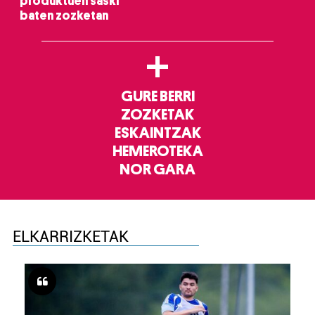
produktuen saski
baten zozketan
+
GURE BERRI
ZOZKETAK
ESKAINTZAK
HEMEROTEKA
NOR GARA
ELKARRIZKETAK