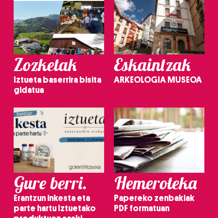
Zozketak
Eskaintzak
Iztueta baserrira bisita
ARKEOLOGIA MUSEOA
gidatua
Gure berri.
Hemeroteka
Erantzun inkesta eta
Papereko zenbakiak
parte hartu Iztuetako
PDF formatuan