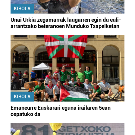
KIROLA
Unai Urkia zegamarrak laugarren egin du euli-
arrantzako beteranoen Munduko Txapelketan
KIROLA
Emaneurre Euskarari eguna irailaren 5ean
ospatuko da