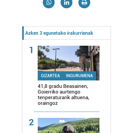
Azken 3 egunetako irakurrienak
1
GIZARTEA
INGURUMENA
41,8 gradu Beasainen,
Goierriko aurtengo
tenperaturarik altuena,
oraingoz
2