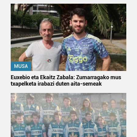
MUSA
Euxebio eta Ekaitz Zabala: Zumarragako mus
txapelketa irabazi duten aita-semeak