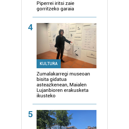
Piperrei iritsi zaie
gorritzeko garaia
4
KULTURA
Zumalakarregi museoan
bisita gidatua
asteazkenean, Maialen
Lujanbioren erakusketa
ikusteko
5