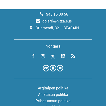
943 16 00 56
goierri@hitza.eus
Oriamendi, 32 – BEASAIN
Nor gara
Argitalpen politika
Aniztasun politika
Pribatutasun politika