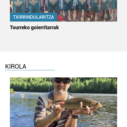
TXIRRINDULARITZA
Tourreko goierritarrak
KIROLA