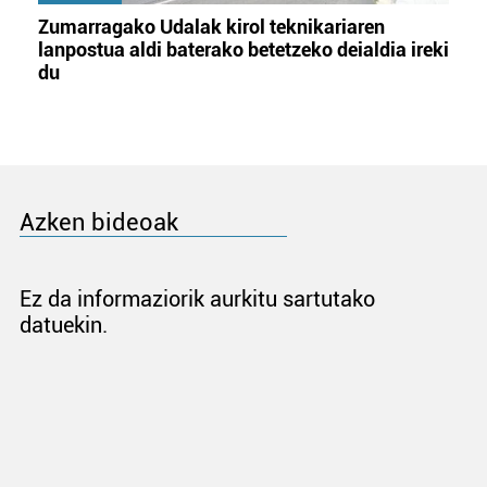
Zumarragako Udalak kirol teknikariaren
lanpostua aldi baterako betetzeko deialdia ireki
du
Azken bideoak
Ez da informaziorik aurkitu sartutako
datuekin.