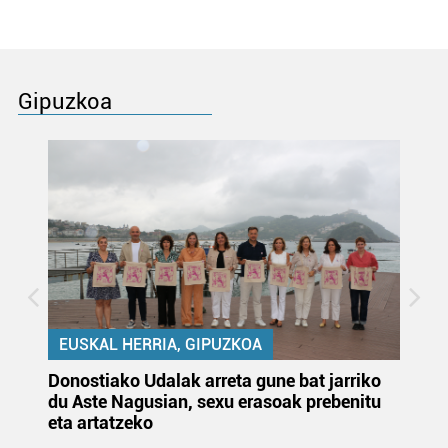
Gipuzkoa
EUSKAL HERRIA, GIPUZKOA
Donostiako Udalak arreta gune bat jarriko
Ur
du Aste Nagusian, sexu erasoak prebenitu
es
eta artatzeko
lu