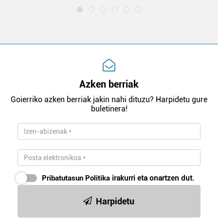
Azken berriak
Goierriko azken berriak jakin nahi dituzu? Harpidetu gure
buletinera!
Pribatutasun Politika
irakurri eta onartzen dut.
Harpidetu