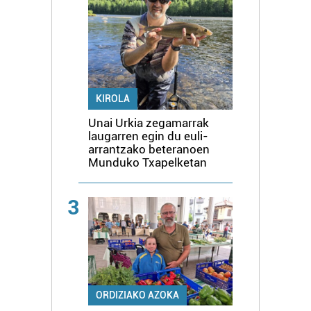
KIROLA
Unai Urkia zegamarrak
laugarren egin du euli-
arrantzako beteranoen
Munduko Txapelketan
3
ORDIZIAKO AZOKA