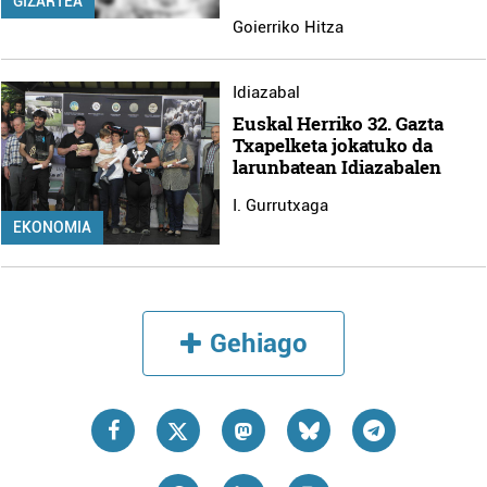
GIZARTEA
Goierriko Hitza
Idiazabal
Euskal Herriko 32. Gazta
Txapelketa jokatuko da
larunbatean Idiazabalen
I. Gurrutxaga
EKONOMIA
Gehiago