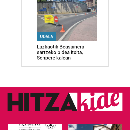
UDALA
Lazkaotik Beasainera
sartzeko bidea itxita,
Senpere kalean