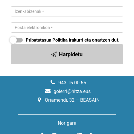
Pribatutasun Politika
irakurri eta onartzen dut.
Harpidetu
943 16 00 56
goierri@hitza.eus
Oriamendi, 32 – BEASAIN
Nor gara