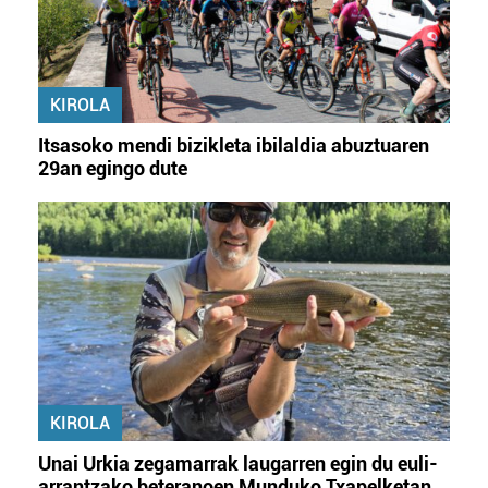
KIROLA
Itsasoko mendi bizikleta ibilaldia abuztuaren
29an egingo dute
KIROLA
Unai Urkia zegamarrak laugarren egin du euli-
arrantzako beteranoen Munduko Txapelketan