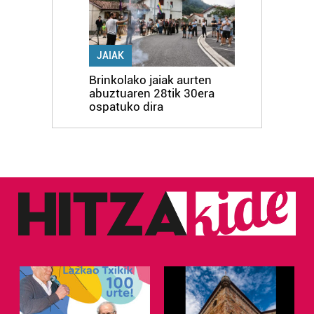
JAIAK
Brinkolako jaiak aurten
abuztuaren 28tik 30era
ospatuko dira