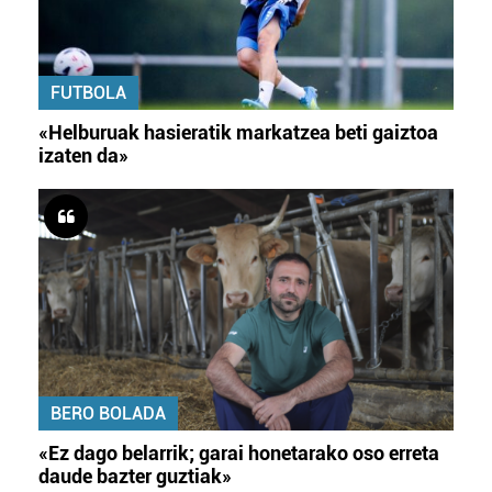
FUTBOLA
«Helburuak hasieratik markatzea beti gaiztoa
izaten da»
BERO BOLADA
«Ez dago belarrik; garai honetarako oso erreta
daude bazter guztiak»