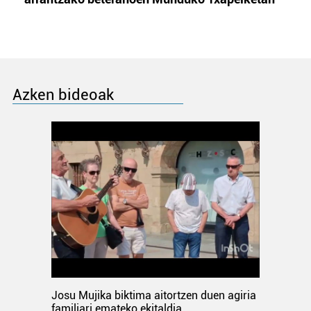
Azken bideoak
Josu Mujika biktima aitortzen duen agiria
familiari emateko ekitaldia