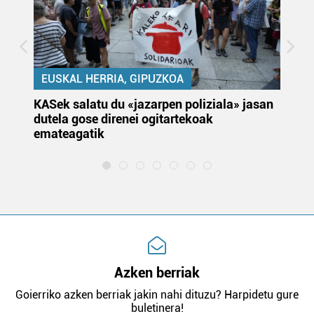
EUSKAL HERRIA, GIPUZKOA
KASek salatu du «jazarpen poliziala» jasan
Pa
dutela gose direnei ogitartekoak
da
emateagatik
«s
Azken berriak
Goierriko azken berriak jakin nahi dituzu? Harpidetu gure
buletinera!