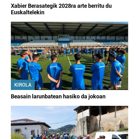
irakurri
Xabier Berasategik 2028ra arte berritu du
Euskaltelekin
KIROLA
Beasain larunbatean hasiko da jokoan