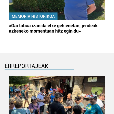
MEMORIA HISTORIKOA
«Gai tabua izan da etxe gehienetan, jendeak
azkeneko momentuan hitz egin du»
ERREPORTAJEAK