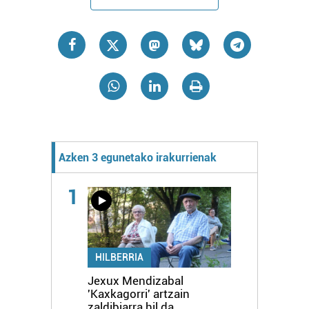
Azken 3 egunetako irakurrienak
1
HILBERRIA
Jexux Mendizabal
'Kaxkagorri' artzain
zaldibiarra hil da