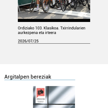
Ordiziako 103. Klasikoa. Txirrindularien
aurkezpena eta irteera
2026/07/25
Argitalpen bereziak