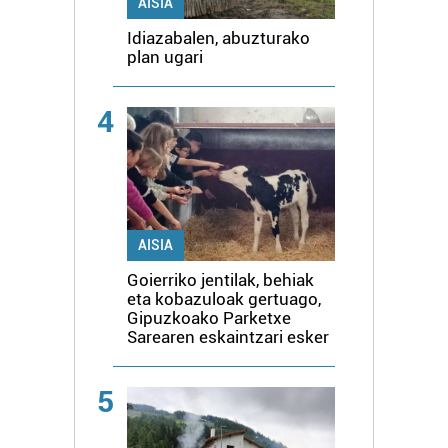
AISIA
Idiazabalen, abuzturako
plan ugari
4
AISIA
Goierriko jentilak, behiak
eta kobazuloak gertuago,
Gipuzkoako Parketxe
Sarearen eskaintzari esker
5