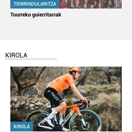
TXIRRINDULARITZA
erabiltzen dituen hauta dezakezu.
Tourreko goierritarrak
Bazkide batzuek ez dizute baimenik eskatzen, eta beren
interes komertzial legitimoetan babesten dira. Ikusi gure
bazkideen zerrenda, beren ustez zein helburutarako
duten interes legitimoa eta horren aurka nola egin
dezakezun ikusteko.
KIROLA
Lortu zure datu pertsonalak prozesatzeko moduari
buruzko informazio gehiago eta ezarri zure lehentasunak
datuen atalean. Edozein unetan alda edo ken dezakezu
zure baimena Cookieen adierazpenean.
Webgune honek cookie propioak eta hirugarrenen cookie-
fitxategiak erabiltzen ditu. Zure esperientzia eta
zerbitzuak hobetzeko asmoz, cookie teknologiaz
baliatzen gara. Ohar hau onartuz gero, teknologia hori
KIROLA
erabiltzeko baimen esplizitua ematen diguzu.
Gehiago