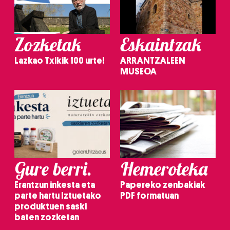
Zozketak
Eskaintzak
Lazkao Txikik 100 urte!
ARRANTZALEEN
MUSEOA
Gure berri.
Hemeroteka
Erantzun inkesta eta
Papereko zenbakiak
parte hartu Iztuetako
PDF formatuan
produktuen saski
baten zozketan