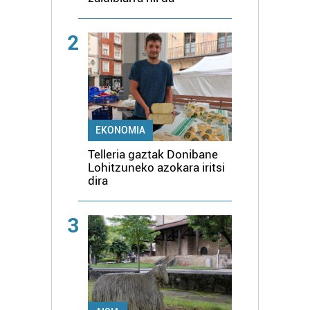
2
EKONOMIA
Telleria gaztak Donibane
Lohitzuneko azokara iritsi
dira
3