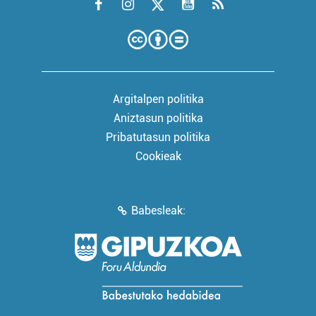
Argitalpen politika
Aniztasun politika
Pribatutasun politika
Cookieak
Babesleak: