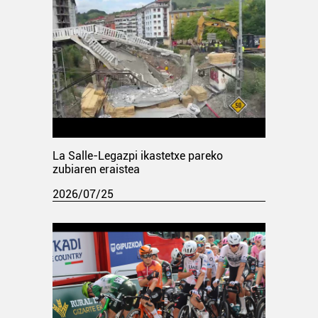
La Salle-Legazpi ikastetxe pareko
zubiaren eraistea
2026/07/25