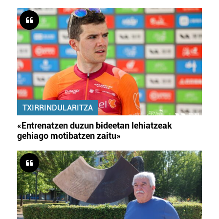
TXIRRINDULARITZA
«Entrenatzen duzun bideetan lehiatzeak
gehiago motibatzen zaitu»