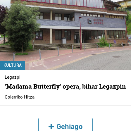
KULTURA
Legazpi
'Madama Butterfly' opera, bihar Legazpin
Goierriko Hitza
Gehiago