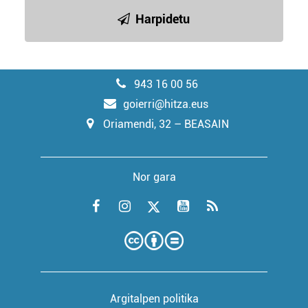
Harpidetu
943 16 00 56
goierri@hitza.eus
Oriamendi, 32 – BEASAIN
Nor gara
Argitalpen politika