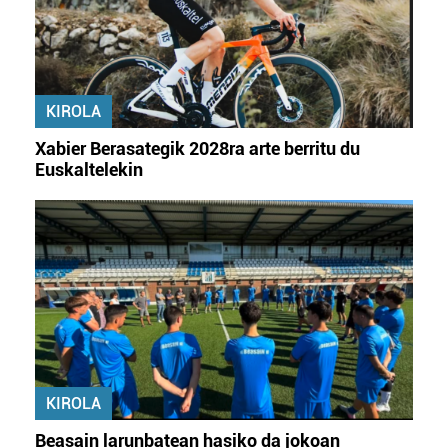
KIROLA
Xabier Berasategik 2028ra arte berritu du
Euskaltelekin
KIROLA
Beasain larunbatean hasiko da jokoan