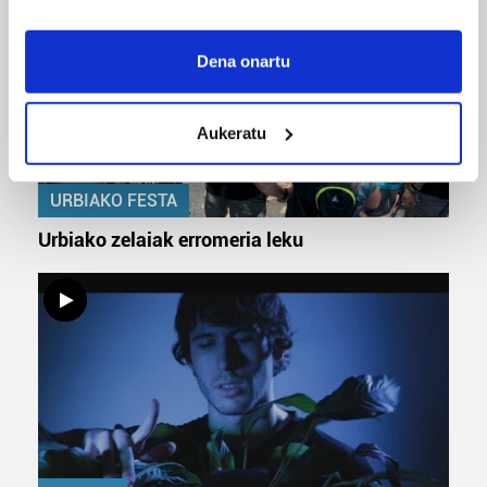
If you allow, we would also like to:
Collect information about your geographical
Dena onartu
location which can be accurate to within several
meters
Aukeratu
Identify your device by actively scanning it for
specific characteristics (fingerprinting)
Find out more about how your personal data is processed
URBIAKO FESTA
and set your preferences in the
details section
.
Urbiako zelaiak erromeria leku
Guk eta gure bazkideek zure datu pertsonalak
prozesatzen ditugu, zure IP zenbakia, besteak beste,
teknologia erabiliz, cookieak adibidez, iragarki eta eduki
pertsonalizatuak eskaintzeko, iragarkiak eta edukia
neurtzeko, jendeari buruzko informazioa biltzeko eta
produktuak garatzeko. Zure datuak nork eta zertarako
erabiltzen dituen hauta dezakezu.
Bazkide batzuek ez dizute baimenik eskatzen, eta beren