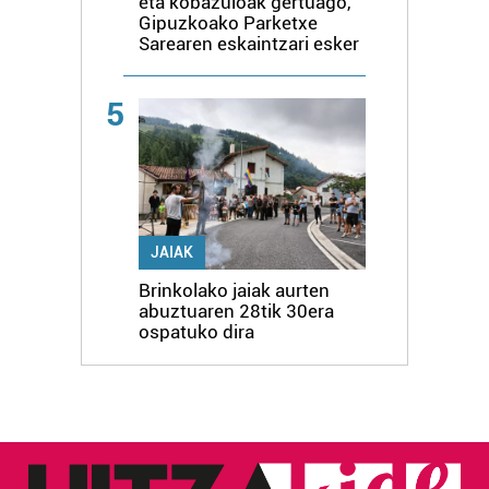
eta kobazuloak gertuago,
Gipuzkoako Parketxe
Sarearen eskaintzari esker
5
JAIAK
Brinkolako jaiak aurten
abuztuaren 28tik 30era
ospatuko dira