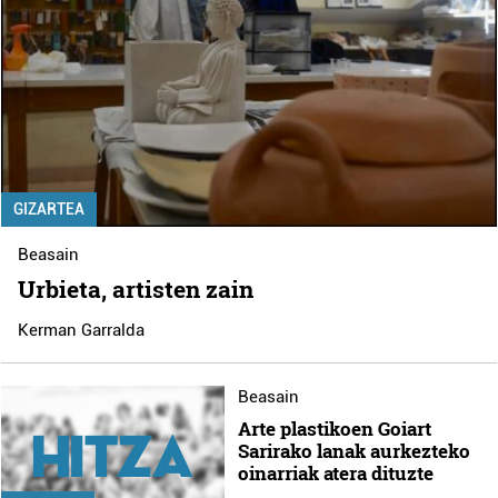
GIZARTEA
Beasain
Urbieta, artisten zain
Kerman Garralda
Beasain
Arte plastikoen Goiart
Sarirako lanak aurkezteko
oinarriak atera dituzte