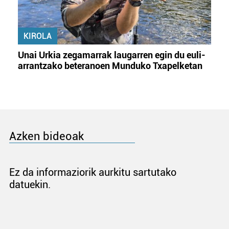
KIROLA
Unai Urkia zegamarrak laugarren egin du euli-
arrantzako beteranoen Munduko Txapelketan
Azken bideoak
Ez da informaziorik aurkitu sartutako
datuekin.