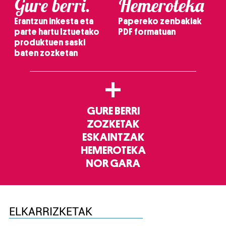
Gure berri.
Hemeroteka
Erantzun inkesta eta
Papereko zenbakiak
parte hartu Iztuetako
PDF formatuan
produktuen saski
baten zozketan
+
GURE BERRI
ZOZKETAK
ESKAINTZAK
HEMEROTEKA
NOR GARA
ELKARRIZKETAK