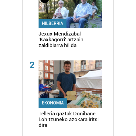
HILBERRIA
Jexux Mendizabal
'Kaxkagorri' artzain
zaldibiarra hil da
2
EKONOMIA
Telleria gaztak Donibane
Lohitzuneko azokara iritsi
dira