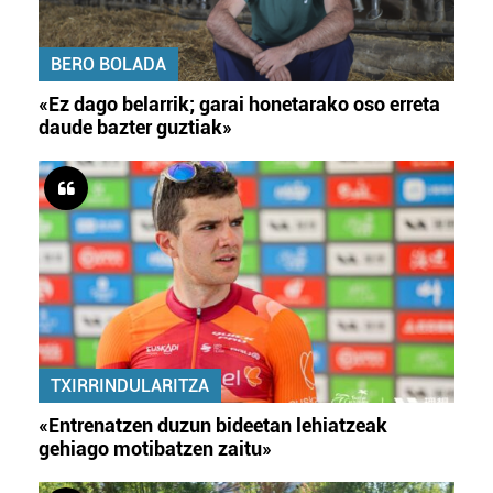
BERO BOLADA
«Ez dago belarrik; garai honetarako oso erreta
daude bazter guztiak»
TXIRRINDULARITZA
«Entrenatzen duzun bideetan lehiatzeak
gehiago motibatzen zaitu»