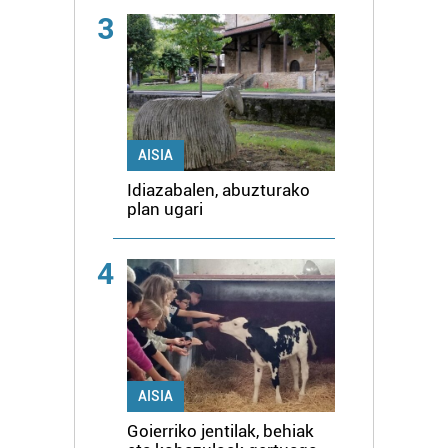
3
AISIA
Idiazabalen, abuzturako
plan ugari
4
AISIA
Goierriko jentilak, behiak