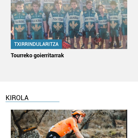
TXIRRINDULARITZA
Tourreko goierritarrak
KIROLA