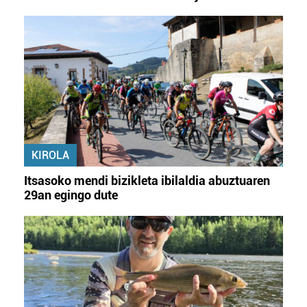
KIROLA
Itsasoko mendi bizikleta ibilaldia abuztuaren
29an egingo dute