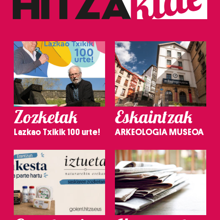
Zozketak
Eskaintzak
Lazkao Txikik 100 urte!
ARKEOLOGIA MUSEOA