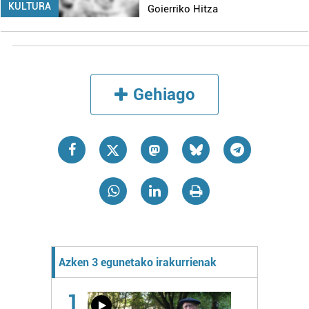
KULTURA
Goierriko Hitza
Gehiago
Azken 3 egunetako irakurrienak
1