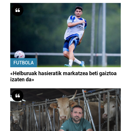
FUTBOLA
«Helburuak hasieratik markatzea beti gaiztoa
izaten da»