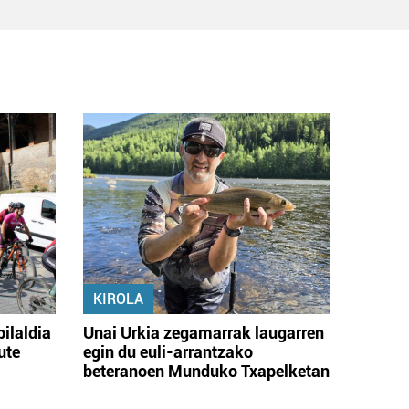
KIROLA
bilaldia
Unai Urkia zegamarrak laugarren
ute
egin du euli-arrantzako
beteranoen Munduko Txapelketan