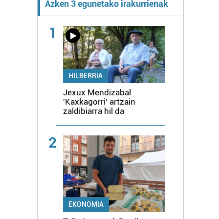
Azken 3 egunetako irakurrienak
1
HILBERRIA
Jexux Mendizabal
'Kaxkagorri' artzain
zaldibiarra hil da
2
EKONOMIA