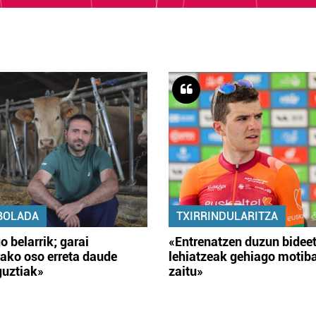
BOLADA
TXIRRINDULARITZA
o belarrik; garai
«Entrenatzen duzun bidee
ako oso erreta daude
lehiatzeak gehiago motib
guztiak»
zaitu»