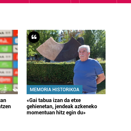
MEMORIA HISTORIKOA
tan
«Gai tabua izan da etxe
atzen
gehienetan, jendeak azkeneko
momentuan hitz egin du»