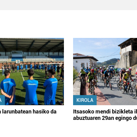
A
KIROLA
 larunbatean hasiko da
Itsasoko mendi bizikleta i
abuztuaren 29an egingo d