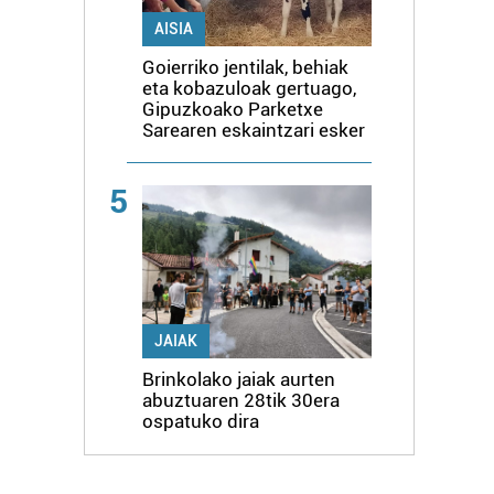
AISIA
Goierriko jentilak, behiak
eta kobazuloak gertuago,
Gipuzkoako Parketxe
Sarearen eskaintzari esker
5
JAIAK
Brinkolako jaiak aurten
abuztuaren 28tik 30era
ospatuko dira