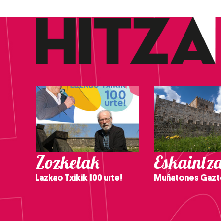
Zozketak
Eskaintz
Lazkao Txikik 100 urte!
Muñatones Gazt