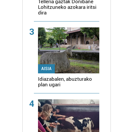
Telleria gaztak Donibane
Lohitzuneko azokara iritsi
dira
3
AISIA
Idiazabalen, abuzturako
plan ugari
4