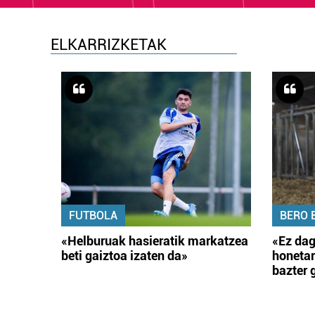
ELKARRIZKETAK
FUTBOLA
BERO 
«Helburuak hasieratik markatzea
«Ez dag
beti gaiztoa izaten da»
honetar
bazter 