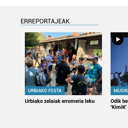
ERREPORTAJEAK
URBIAKO FESTA
MUSIK
Urbiako zelaiak erromeria leku
Odik be
'KimiK'