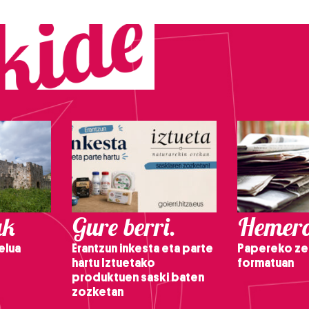
ak
Gure berri.
Hemero
elua
Erantzun inkesta eta parte
Papereko ze
hartu Iztuetako
formatuan
produktuen saski baten
zozketan