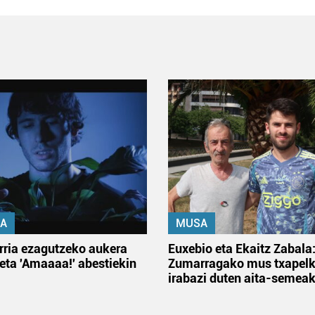
A
MUSA
rria ezagutzeko aukera
Euxebio eta Ekaitz Zabala
 eta 'Amaaaa!' abestiekin
Zumarragako mus txapelk
irabazi duten aita-semea