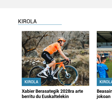
KIROLA
KIROLA
KIROL
Xabier Berasategik 2028ra arte
Beasain
berritu du Euskaltelekin
jokoan