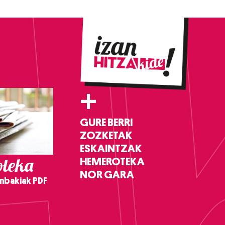
+
GURE BERRI
ZOZKETAK
ESKAINTZAK
teka
HEMEROTEKA
NOR GARA
nbakiak PDF