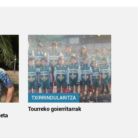
TXIRRINDULARITZA
:
Tourreko goierritarrak
eta
k