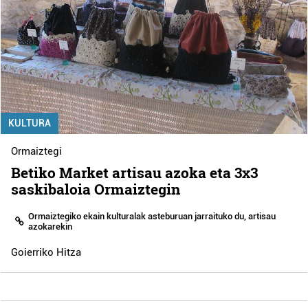
KULTURA
Ormaiztegi
Betiko Market artisau azoka eta 3x3
saskibaloia Ormaiztegin
Ormaiztegiko ekain kulturalak asteburuan jarraituko du, artisau
azokarekin
Goierriko Hitza