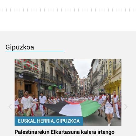
Gipuzkoa
EUSKAL HERRIA, GIPUZKOA
Palestinarekin Elkartasuna kalera irtengo
Do