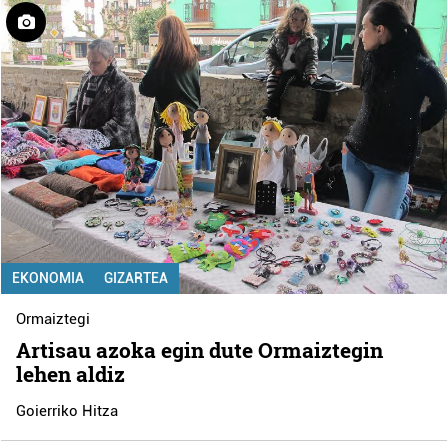
EKONOMIA
GIZARTEA
Ormaiztegi
Artisau azoka egin dute Ormaiztegin
lehen aldiz
Goierriko Hitza