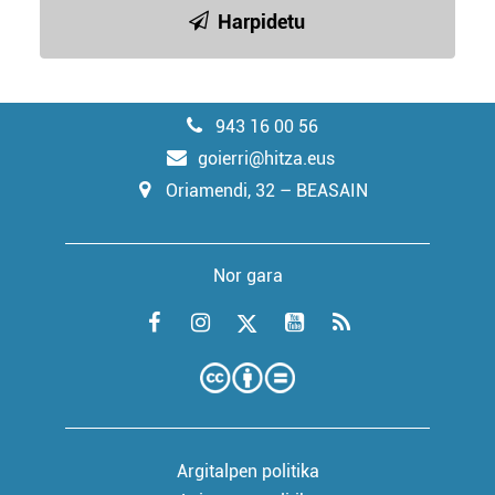
Harpidetu
943 16 00 56
goierri@hitza.eus
Oriamendi, 32 – BEASAIN
Nor gara
Argitalpen politika