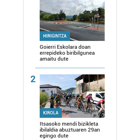
HIRIGINTZA
Goierri Eskolara doan
errepideko biribilgunea
amaitu dute
2
KIROLA
Itsasoko mendi bizikleta
ibilaldia abuztuaren 29an
egingo dute