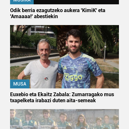
Odik berria ezagutzeko aukera 'KimiK' eta
'Amaaaa!' abestiekin
MUSA
Euxebio eta Ekaitz Zabala: Zumarragako mus
txapelketa irabazi duten aita-semeak