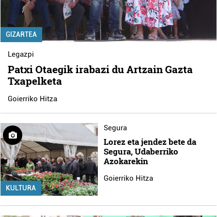
GIZARTEA
Legazpi
Patxi Otaegik irabazi du Artzain Gazta
Txapelketa
Goierriko Hitza
Segura
Lorez eta jendez bete da
Segura, Udaberriko
Azokarekin
Goierriko Hitza
KULTURA