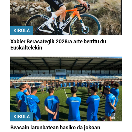
KIROLA
Xabier Berasategik 2028ra arte berritu du
Euskaltelekin
KIROLA
Beasain larunbatean hasiko da jokoan