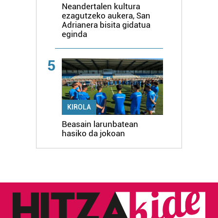
Neandertalen kultura
ezagutzeko aukera, San
Adrianera bisita gidatua
eginda
5
KIROLA
Beasain larunbatean
hasiko da jokoan