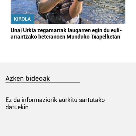
KIROLA
Unai Urkia zegamarrak laugarren egin du euli-
arrantzako beteranoen Munduko Txapelketan
Azken bideoak
Ez da informaziorik aurkitu sartutako
datuekin.