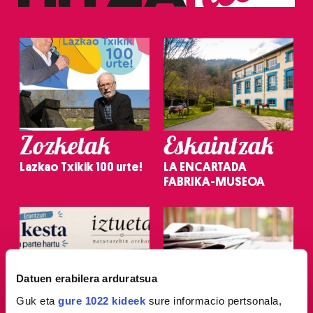
Zozketak
Eskaintzak
Lazkao Txikik 100 urte!
LA ENCARTADA
FABRIKA-MUSEOA
Datuen erabilera arduratsua
Guk eta
gure 1022 kideek
sure informacio pertsonala,