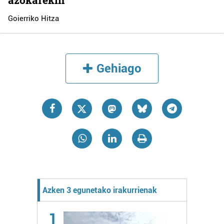
azokarekin
Goierriko Hitza
Gehiago
Azken 3 egunetako irakurrienak
1