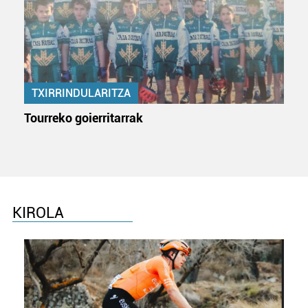
TXIRRINDULARITZA
Tourreko goierritarrak
KIROLA