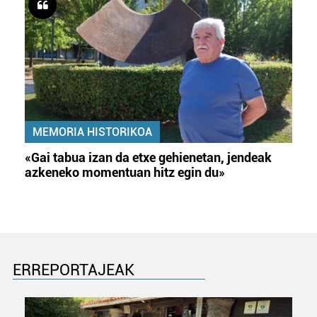
MEMORIA HISTORIKOA
«Gai tabua izan da etxe gehienetan, jendeak
azkeneko momentuan hitz egin du»
ERREPORTAJEAK