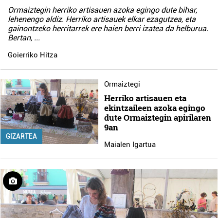
Ormaiztegin herriko artisauen azoka egingo dute bihar,
lehenengo aldiz. Herriko artisauek elkar ezagutzea, eta
gainontzeko herritarrek ere haien berri izatea da helburua.
Bertan,
...
Goierriko Hitza
Ormaiztegi
Herriko artisauen eta
ekintzaileen azoka egingo
dute Ormaiztegin apirilaren
9an
GIZARTEA
Maialen Igartua