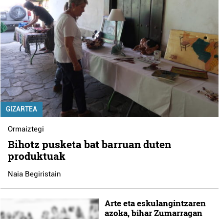
GIZARTEA
Ormaiztegi
Bihotz pusketa bat barruan duten
produktuak
Naia Begiristain
Arte eta eskulangintzaren
azoka, bihar Zumarragan