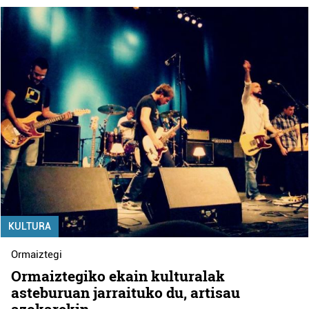
KULTURA
Ormaiztegi
Ormaiztegiko ekain kulturalak
asteburuan jarraituko du, artisau