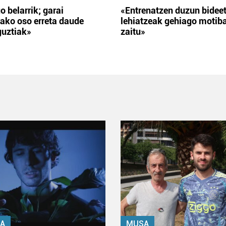
o belarrik; garai
«Entrenatzen duzun bidee
ako oso erreta daude
lehiatzeak gehiago motib
guztiak»
zaitu»
A
MUSA