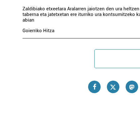
Zaldibiako etxeetara Aralarren jaiotzen den ura heltzen
taberna eta jatetxetan ere iturriko ura kontsumitzeko k
abian
Goierriko Hitza