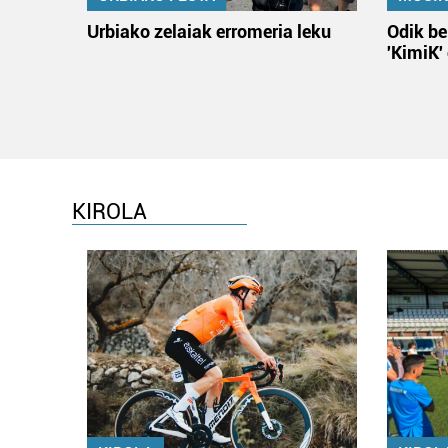
Urbiako zelaiak erromeria leku
Odik be
'KimiK'
KIROLA