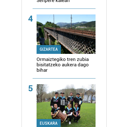
Senpere kalean
4
GIZARTEA
Ormaiztegiko tren zubia
bisitatzeko aukera dago
bihar
5
EUSKARA