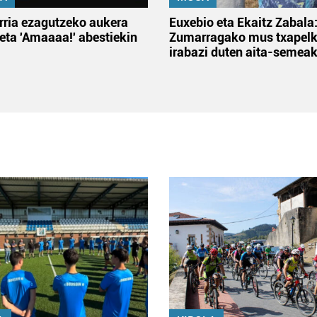
rria ezagutzeko aukera
Euxebio eta Ekaitz Zabala
 eta 'Amaaaa!' abestiekin
Zumarragako mus txapelk
irabazi duten aita-semea