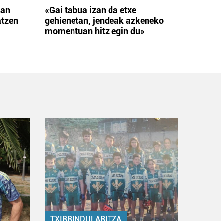
tan
«Gai tabua izan da etxe
atzen
gehienetan, jendeak azkeneko
momentuan hitz egin du»
TXIRRINDULARITZA