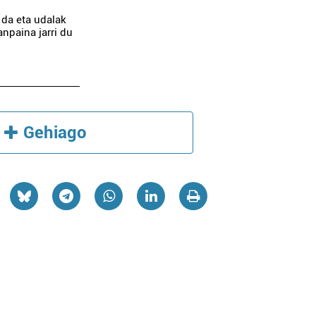
 da eta udalak
anpaina jarri du
Gehiago