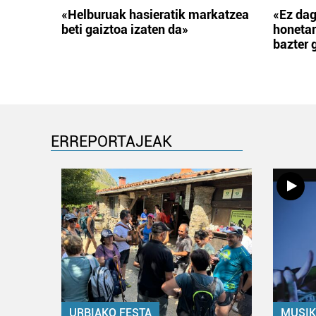
«Helburuak hasieratik markatzea
«Ez dag
beti gaiztoa izaten da»
honetar
bazter 
ERREPORTAJEAK
URBIAKO FESTA
MUSIK