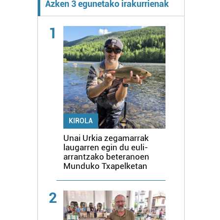
Azken 3 egunetako irakurrienak
1
KIROLA
Unai Urkia zegamarrak
laugarren egin du euli-
arrantzako beteranoen
Munduko Txapelketan
2