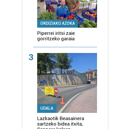
ORDIZIAKO AZOKA
Piperrei iritsi zaie
gorritzeko garaia
3
UDALA
Lazkaotik Beasainera
sartzeko bidea itxita,