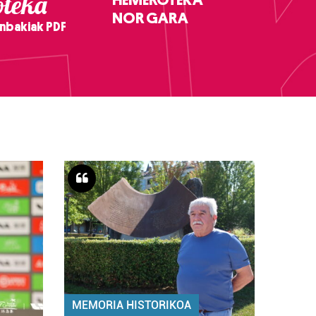
teka
NOR GARA
nbakiak PDF
MEMORIA HISTORIKOA