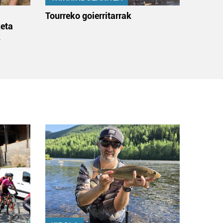
:
Tourreko goierritarrak
eta
k