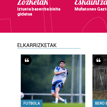
Zozketak
Eskaintz
Iztueta baserrira bisita
Muñatones Gazt
gidatua
ELKARRIZKETAK
FUTBOLA
BERO 