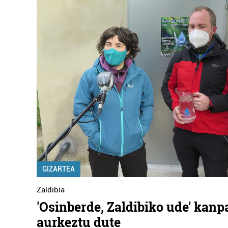
GIZARTEA
Zaldibia
'Osinberde, Zaldibiko ude' kanp
aurkeztu dute