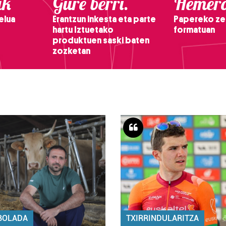
ak
Gure berri.
Hemero
elua
Erantzun inkesta eta parte
Papereko ze
hartu Iztuetako
formatuan
produktuen saski baten
zozketan
BOLADA
TXIRRINDULARITZA