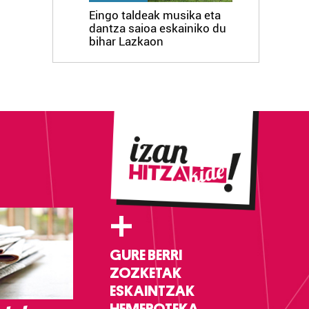
Eingo taldeak musika eta
dantza saioa eskainiko du
bihar Lazkaon
+
GURE BERRI
ZOZKETAK
ESKAINTZAK
HEMEROTEKA