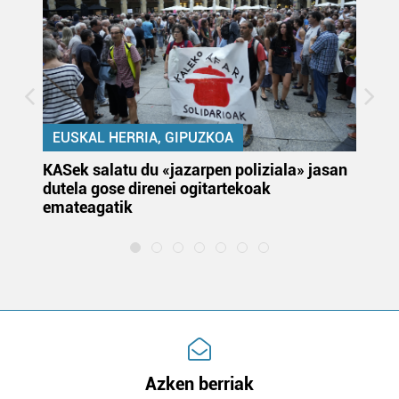
EUSKAL HERRIA, GIPUZKOA
KASek salatu du «jazarpen poliziala» jasan
Pa
dutela gose direnei ogitartekoak
da
emateagatik
«s
Azken berriak