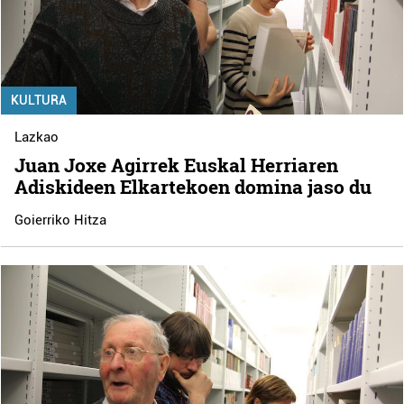
KULTURA
Lazkao
Juan Joxe Agirrek Euskal Herriaren
Adiskideen Elkartekoen domina jaso du
Goierriko Hitza