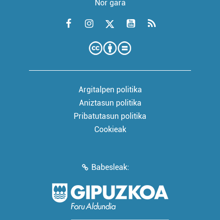
Nor gara
Argitalpen politika
Aniztasun politika
Pribatutasun politika
Cookieak
Babesleak: