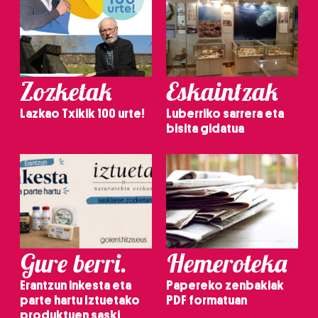
Zozketak
Eskaintzak
Lazkao Txikik 100 urte!
Luberriko sarrera eta
bisita gidatua
Gure berri.
Hemeroteka
Erantzun inkesta eta
Papereko zenbakiak
parte hartu Iztuetako
PDF formatuan
produktuen saski