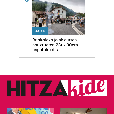
JAIAK
Brinkolako jaiak aurten
abuztuaren 28tik 30era
ospatuko dira