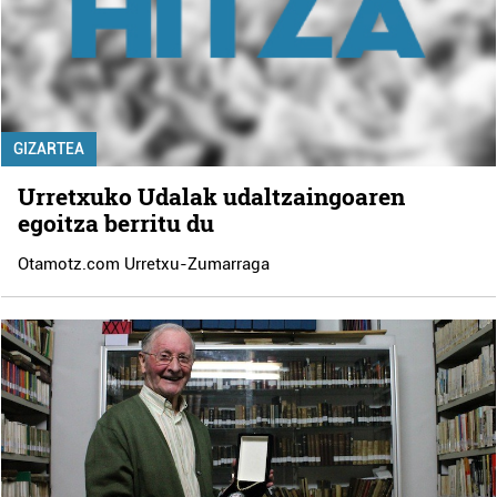
GIZARTEA
Urretxuko Udalak udaltzaingoaren
egoitza berritu du
Otamotz.com Urretxu-Zumarraga