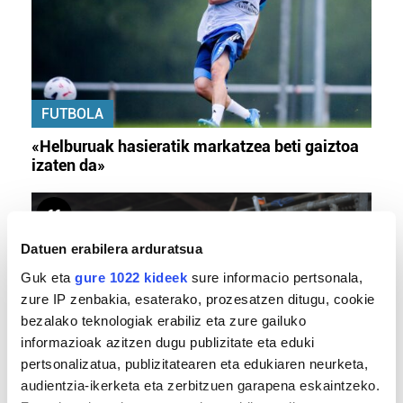
FUTBOLA
«Helburuak hasieratik markatzea beti gaiztoa
izaten da»
Datuen erabilera arduratsua
Guk eta
gure 1022 kideek
sure informacio pertsonala,
zure IP zenbakia, esaterako, prozesatzen ditugu, cookie
bezalako teknologiak erabiliz eta zure gailuko
informazioak azitzen dugu publizitate eta eduki
pertsonalizatua, publizitatearen eta edukiaren neurketa,
BERO BOLADA
audientzia-ikerketa eta zerbitzuen garapena eskaintzeko.