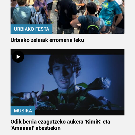
erabiltzeko baimen esplizitua ematen diguzu.
Gehiago
irakurri
URBIAKO FESTA
Urbiako zelaiak erromeria leku
MUSIKA
Odik berria ezagutzeko aukera 'KimiK' eta
'Amaaaa!' abestiekin