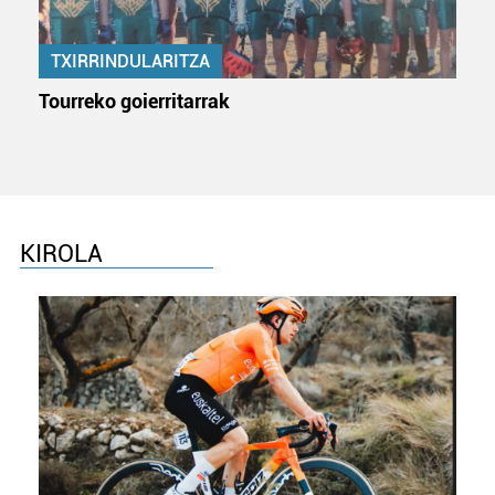
TXIRRINDULARITZA
Tourreko goierritarrak
KIROLA