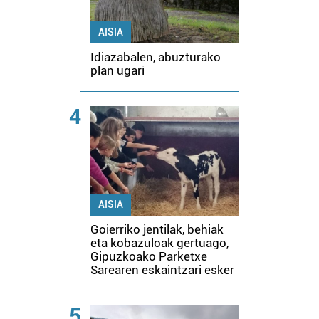
AISIA
Idiazabalen, abuzturako
plan ugari
4
AISIA
Goierriko jentilak, behiak
eta kobazuloak gertuago,
Gipuzkoako Parketxe
Sarearen eskaintzari esker
5