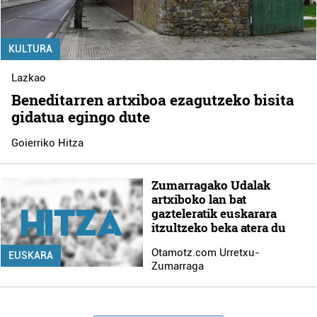
KULTURA
Lazkao
Beneditarren artxiboa ezagutzeko bisita
gidatua egingo dute
Goierriko Hitza
Zumarragako Udalak
artxiboko lan bat
gazteleratik euskarara
itzultzeko beka atera du
Otamotz.com Urretxu-
EUSKARA
Zumarraga