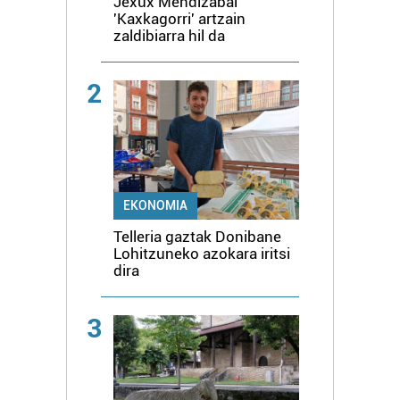
Jexux Mendizabal
'Kaxkagorri' artzain
zaldibiarra hil da
2
EKONOMIA
Telleria gaztak Donibane
Lohitzuneko azokara iritsi
dira
3