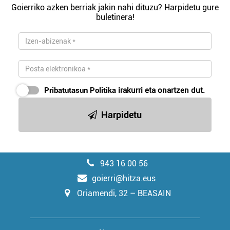
Goierriko azken berriak jakin nahi dituzu? Harpidetu gure
buletinera!
Pribatutasun Politika
irakurri eta onartzen dut.
Harpidetu
943 16 00 56
goierri@hitza.eus
Oriamendi, 32 – BEASAIN