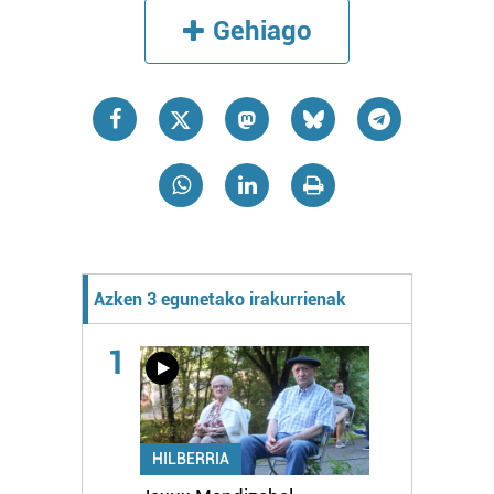
Gehiago
Azken 3 egunetako irakurrienak
1
HILBERRIA