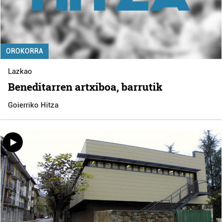
OROKORRA
Lazkao
Beneditarren artxiboa, barrutik
Goierriko Hitza