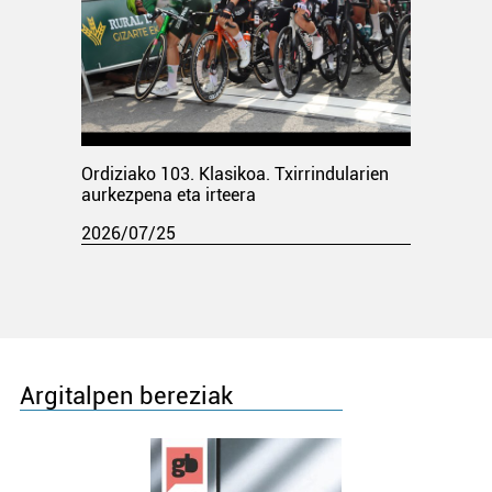
Ordiziako 103. Klasikoa. Txirrindularien
aurkezpena eta irteera
2026/07/25
Argitalpen bereziak