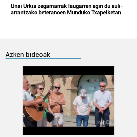
Unai Urkia zegamarrak laugarren egin du euli-
arrantzako beteranoen Munduko Txapelketan
Azken bideoak