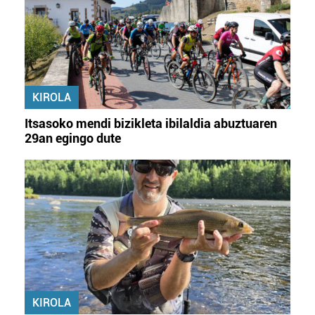
KIROLA
Itsasoko mendi bizikleta ibilaldia abuztuaren
29an egingo dute
KIROLA