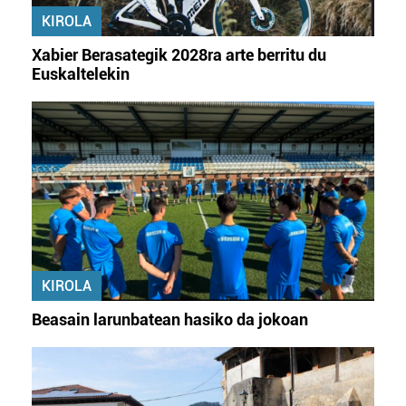
KIROLA
Xabier Berasategik 2028ra arte berritu du
Euskaltelekin
KIROLA
Beasain larunbatean hasiko da jokoan