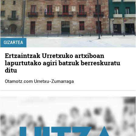
GIZARTEA
Ertzaintzak Urretxuko artxiboan
lapurtutako agiri batzuk berreskuratu
ditu
Otamotz.com Urretxu-Zumarraga