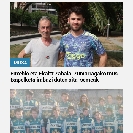
MUSA
Euxebio eta Ekaitz Zabala: Zumarragako mus
txapelketa irabazi duten aita-semeak