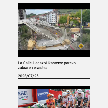
La Salle-Legazpi ikastetxe pareko
zubiaren eraistea
2026/07/25