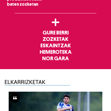
baten zozketan
+
GURE BERRI
ZOZKETAK
ESKAINTZAK
HEMEROTEKA
NOR GARA
ELKARRIZKETAK