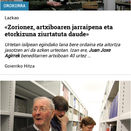
OROKORRA
Lazkao
«Zorionez, artxiboaren jarraipena eta
etorkizuna ziurtatuta daude»
Urtetan isilpean egindako lana bere ordaina eta aitortza
jasotzen ari da azken urteotan. Izan ere,
Juan Joxe
Agirrek
beneditarren artxiboan 40 urtez
...
Goierriko Hitza