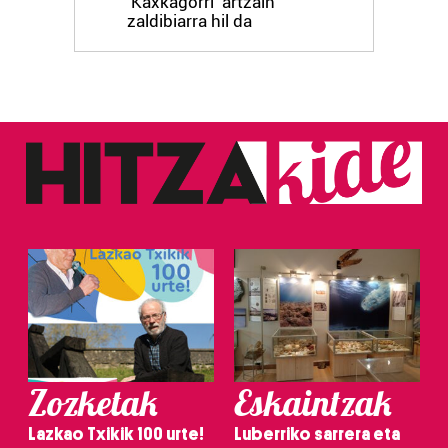
'Kaxkagorri' artzain
zaldibiarra hil da
Zozketak
Eskaintzak
Lazkao Txikik 100 urte!
Luberriko sarrera eta