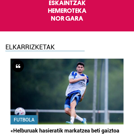
ESKAINTZAK
HEMEROTEKA
NOR GARA
ELKARRIZKETAK
FUTBOLA
«Helburuak hasieratik markatzea beti gaiztoa