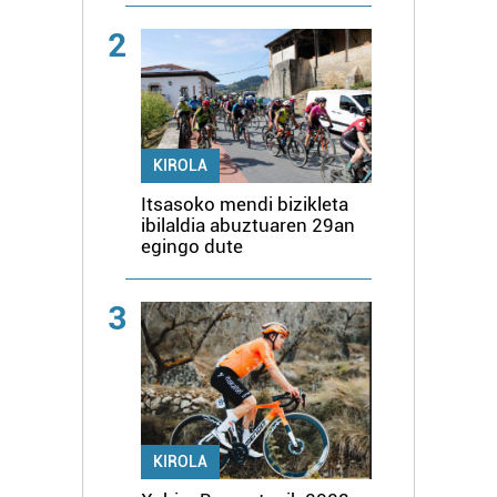
2
KIROLA
Itsasoko mendi bizikleta
ibilaldia abuztuaren 29an
egingo dute
3
KIROLA