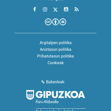
Argitalpen politika
Aniztasun politika
Pribatutasun politika
Cookieak
Babesleak: