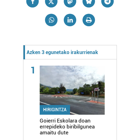
Azken 3 egunetako irakurrienak
1
HIRIGINTZA
Goierri Eskolara doan
errepideko biribilgunea
amaitu dute