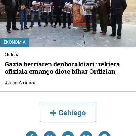
EKONOMIA
Ordizia
Gazta berriaren denboraldiari irekiera
ofiziala emango diote bihar Ordizian
Janire Arrondo
Gehiago