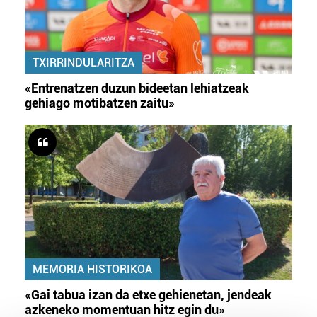
TXIRRINDULARITZA
«Entrenatzen duzun bideetan lehiatzeak
gehiago motibatzen zaitu»
MEMORIA HISTORIKOA
«Gai tabua izan da etxe gehienetan, jendeak
azkeneko momentuan hitz egin du»