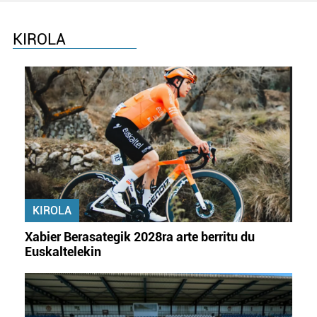
KIROLA
KIROLA
Xabier Berasategik 2028ra arte berritu du
Euskaltelekin