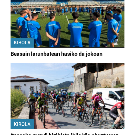
KIROLA
Beasain larunbatean hasiko da jokoan
KIROLA