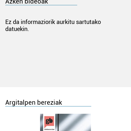
Azken bideoak
Ez da informaziorik aurkitu sartutako
datuekin.
Argitalpen bereziak