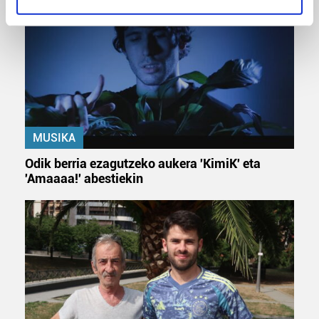
specific characteristics (fingerprinting)
Find out more about how your personal data is processed
and set your preferences in the
details section
.
Guk eta gure bazkideek zure datu pertsonalak
prozesatzen ditugu, zure IP zenbakia, besteak beste,
teknologia erabiliz, cookieak adibidez, iragarki eta eduki
pertsonalizatuak eskaintzeko, iragarkiak eta edukia
MUSIKA
neurtzeko, jendeari buruzko informazioa biltzeko eta
Odik berria ezagutzeko aukera 'KimiK' eta
produktuak garatzeko. Zure datuak nork eta zertarako
'Amaaaa!' abestiekin
erabiltzen dituen hauta dezakezu.
Bazkide batzuek ez dizute baimenik eskatzen, eta beren
interes komertzial legitimoetan babesten dira. Ikusi gure
bazkideen zerrenda, beren ustez zein helburutarako
duten interes legitimoa eta horren aurka nola egin
dezakezun ikusteko.