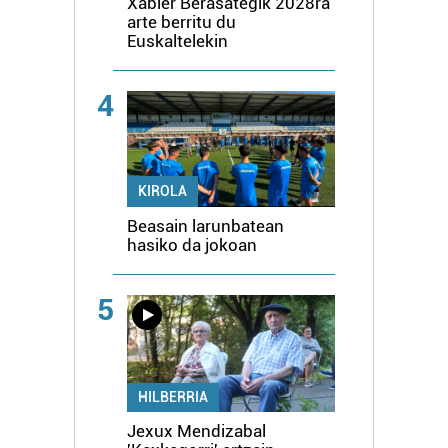
Xabier Berasategik 2028ra
arte berritu du
Euskaltelekin
4
KIROLA
Beasain larunbatean
hasiko da jokoan
5
HILBERRIA
Jexux Mendizabal