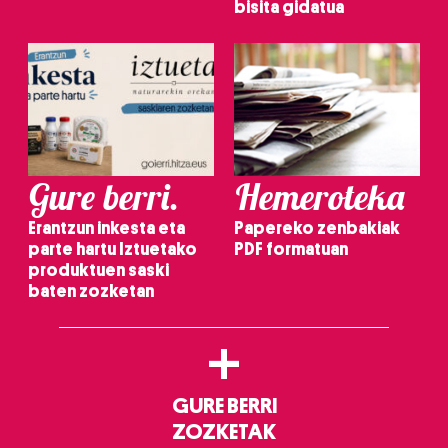
bisita gidatua
Gure berri.
Hemeroteka
Erantzun inkesta eta
Papereko zenbakiak
parte hartu Iztuetako
PDF formatuan
produktuen saski
baten zozketan
+
GURE BERRI
ZOZKETAK