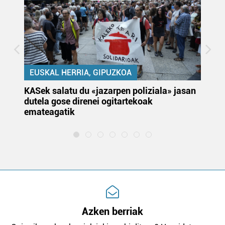
EUSKAL HERRIA, GIPUZKOA
KASek salatu du «jazarpen poliziala» jasan
Pa
dutela gose direnei ogitartekoak
da
emateagatik
«s
Azken berriak