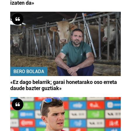
izaten da»
BERO BOLADA
«Ez dago belarrik; garai honetarako oso erreta
daude bazter guztiak»