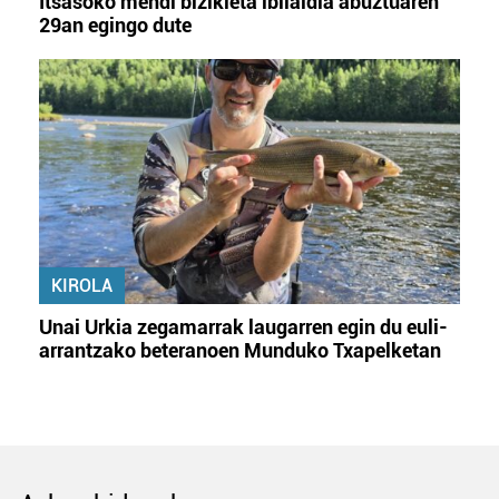
Itsasoko mendi bizikleta ibilaldia abuztuaren
29an egingo dute
KIROLA
Unai Urkia zegamarrak laugarren egin du euli-
arrantzako beteranoen Munduko Txapelketan