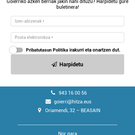
Goierriko azken berriak jakin nahi dituzu? Harpidetu gure
buletinera!
Pribatutasun Politika
irakurri eta onartzen dut.
Harpidetu
943 16 00 56
goierri@hitza.eus
Oriamendi, 32 – BEASAIN
Nor gara