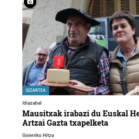
GIZARTEA
Idiazabal
Mausitxak irabazi du Euskal He
Artzai Gazta txapelketa
Goierriko Hitza