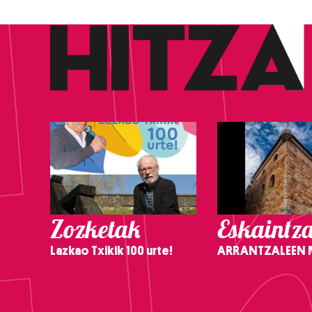
Zozketak
Eskaintz
Lazkao Txikik 100 urte!
ARRANTZALEEN