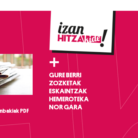
+
GURE BERRI
ZOZKETAK
ESKAINTZAK
HEMEROTEKA
NOR GARA
nbakiak PDF