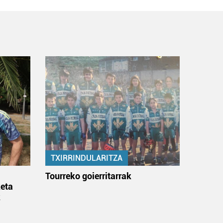
TXIRRINDULARITZA
:
Tourreko goierritarrak
eta
k