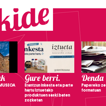
ak
Gure berri.
Denda
 MUSEOA
Erantzun inkesta eta parte
Papereko ze
hartu Iztuetako
formatuan
produktuen saski baten
zozketan