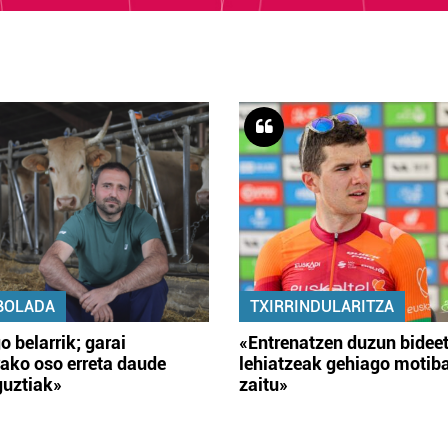
BOLADA
TXIRRINDULARITZA
o belarrik; garai
«Entrenatzen duzun bidee
ako oso erreta daude
lehiatzeak gehiago motib
guztiak»
zaitu»