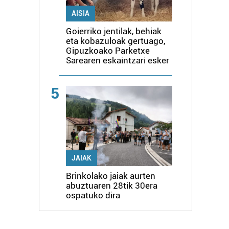
AISIA
Goierriko jentilak, behiak
eta kobazuloak gertuago,
Gipuzkoako Parketxe
Sarearen eskaintzari esker
5
JAIAK
Brinkolako jaiak aurten
abuztuaren 28tik 30era
ospatuko dira