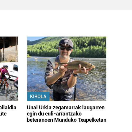
KIROLA
bilaldia
Unai Urkia zegamarrak laugarren
ute
egin du euli-arrantzako
beteranoen Munduko Txapelketan