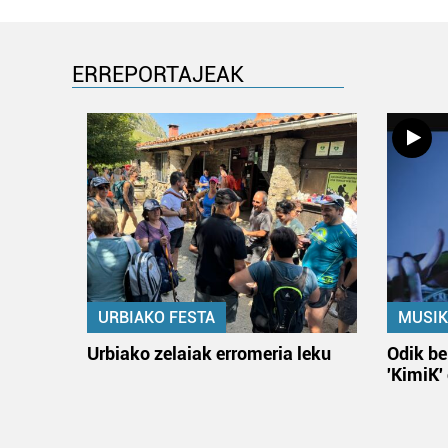
ERREPORTAJEAK
URBIAKO FESTA
MUSIK
Urbiako zelaiak erromeria leku
Odik be
'KimiK'