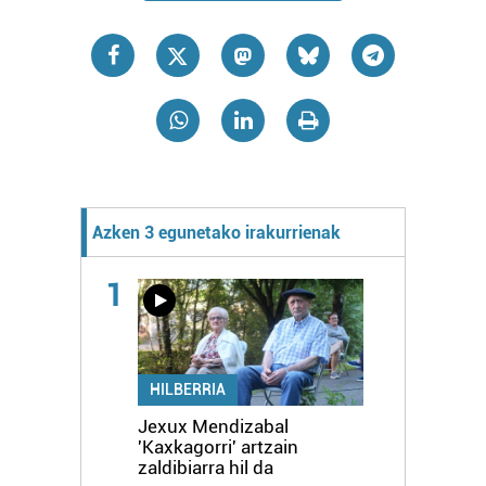
Azken 3 egunetako irakurrienak
1
HILBERRIA
Jexux Mendizabal
'Kaxkagorri' artzain
zaldibiarra hil da