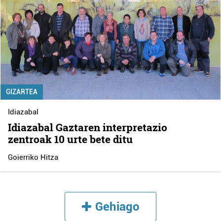
GIZARTEA
Idiazabal
Idiazabal Gaztaren interpretazio
zentroak 10 urte bete ditu
Goierriko Hitza
Gehiago