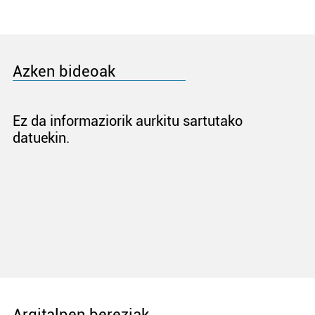
Azken bideoak
Ez da informaziorik aurkitu sartutako
datuekin.
Argitalpen bereziak