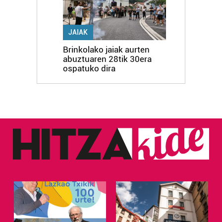
JAIAK
Brinkolako jaiak aurten
abuztuaren 28tik 30era
ospatuko dira