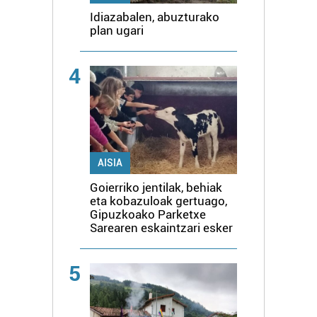
Idiazabalen, abuzturako
plan ugari
4
AISIA
Goierriko jentilak, behiak
eta kobazuloak gertuago,
Gipuzkoako Parketxe
Sarearen eskaintzari esker
5