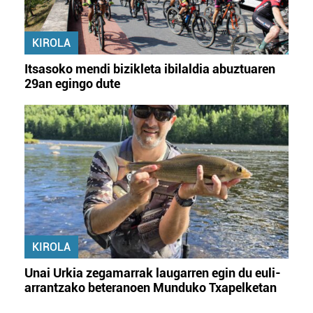
KIROLA
Itsasoko mendi bizikleta ibilaldia abuztuaren
29an egingo dute
KIROLA
Unai Urkia zegamarrak laugarren egin du euli-
arrantzako beteranoen Munduko Txapelketan