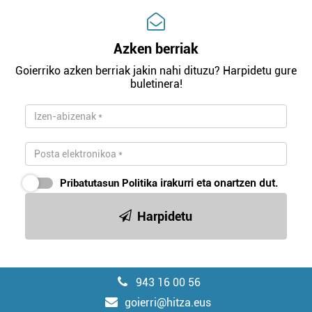
Azken berriak
Goierriko azken berriak jakin nahi dituzu? Harpidetu gure
buletinera!
Pribatutasun Politika
irakurri eta onartzen dut.
Harpidetu
943 16 00 56
goierri@hitza.eus