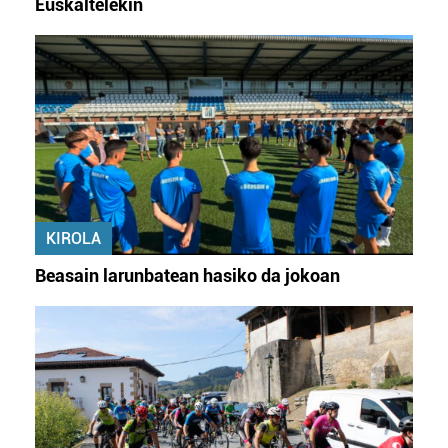
Euskaltelekin
KIROLA
Beasain larunbatean hasiko da jokoan