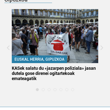
EUSKAL HERRIA, GIPUZKOA
KASek salatu du «jazarpen poliziala» jasan
Pa
dutela gose direnei ogitartekoak
da
emateagatik
«s