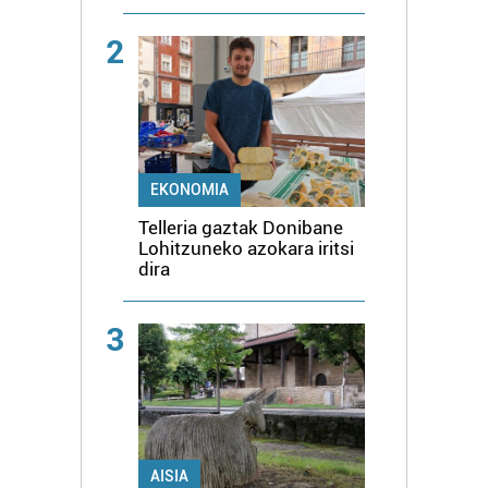
2
EKONOMIA
Telleria gaztak Donibane
Lohitzuneko azokara iritsi
dira
3
AISIA