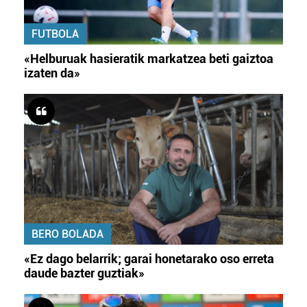
FUTBOLA
«Helburuak hasieratik markatzea beti gaiztoa
izaten da»
BERO BOLADA
«Ez dago belarrik; garai honetarako oso erreta
daude bazter guztiak»