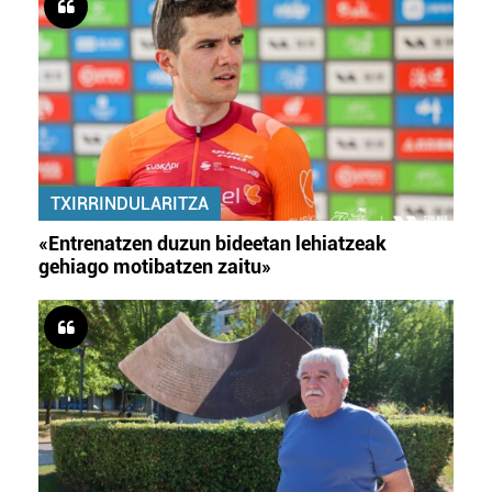
TXIRRINDULARITZA
«Entrenatzen duzun bideetan lehiatzeak
gehiago motibatzen zaitu»