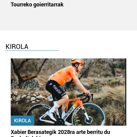
Tourreko goierritarrak
KIROLA
KIROLA
Xabier Berasategik 2028ra arte berritu du