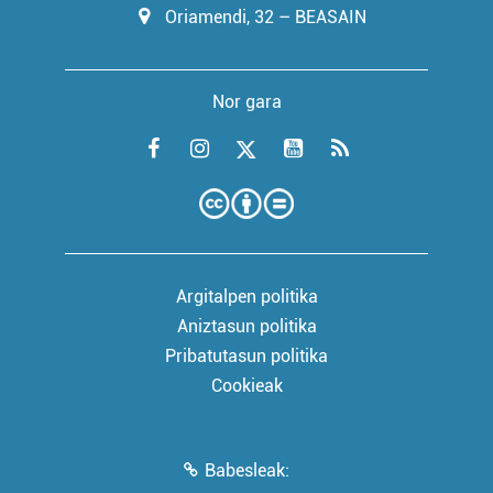
Oriamendi, 32 – BEASAIN
Nor gara
Argitalpen politika
Aniztasun politika
Pribatutasun politika
Cookieak
Babesleak: