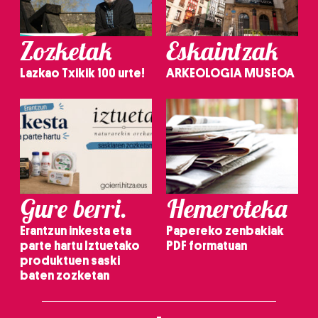
Zozketak
Eskaintzak
Lazkao Txikik 100 urte!
ARKEOLOGIA MUSEOA
Gure berri.
Hemeroteka
Erantzun inkesta eta
Papereko zenbakiak
parte hartu Iztuetako
PDF formatuan
produktuen saski
baten zozketan