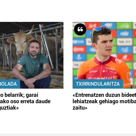
BOLADA
TXIRRINDULARITZA
o belarrik; garai
«Entrenatzen duzun bidee
ako oso erreta daude
lehiatzeak gehiago motib
guztiak»
zaitu»