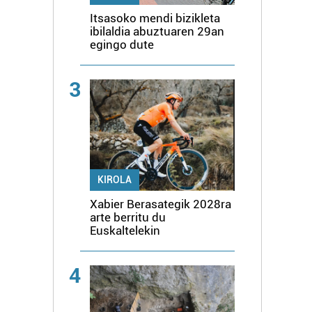
Itsasoko mendi bizikleta
ibilaldia abuztuaren 29an
egingo dute
3
KIROLA
Xabier Berasategik 2028ra
arte berritu du
Euskaltelekin
4