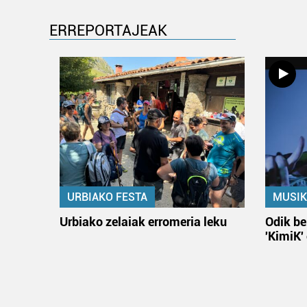
ERREPORTAJEAK
URBIAKO FESTA
MUSIK
Urbiako zelaiak erromeria leku
Odik be
'KimiK'