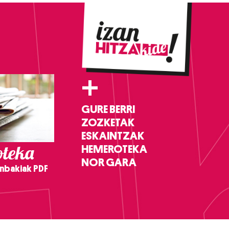
+
GURE BERRI
ZOZKETAK
ESKAINTZAK
teka
HEMEROTEKA
NOR GARA
nbakiak PDF