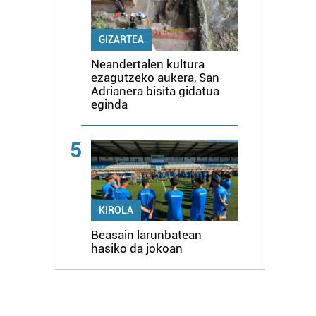
GIZARTEA
Neandertalen kultura
ezagutzeko aukera, San
Adrianera bisita gidatua
eginda
5
KIROLA
Beasain larunbatean
hasiko da jokoan