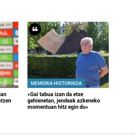
MEMORIA HISTORIKOA
tan
«Gai tabua izan da etxe
atzen
gehienetan, jendeak azkeneko
momentuan hitz egin du»