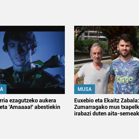
A
MUSA
rria ezagutzeko aukera
Euxebio eta Ekaitz Zabala
 eta 'Amaaaa!' abestiekin
Zumarragako mus txapelk
irabazi duten aita-semea