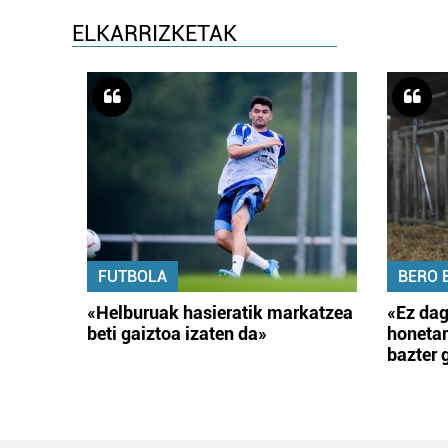
ELKARRIZKETAK
FUTBOLA
BERO 
«Helburuak hasieratik markatzea
«Ez dag
beti gaiztoa izaten da»
honetar
bazter 