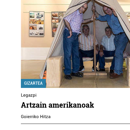
GIZARTEA
Legazpi
Artzain amerikanoak
Goierriko Hitza