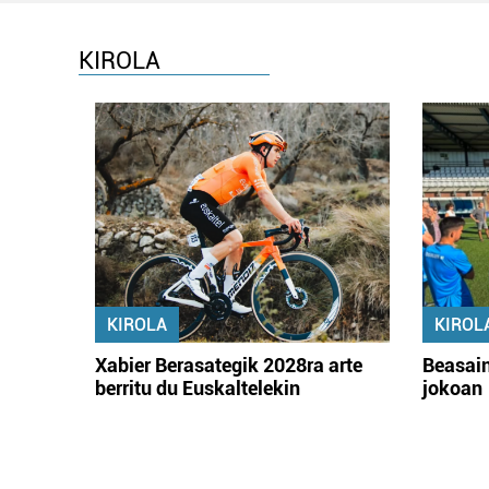
KIROLA
KIROLA
KIROL
Xabier Berasategik 2028ra arte
Beasain
berritu du Euskaltelekin
jokoan