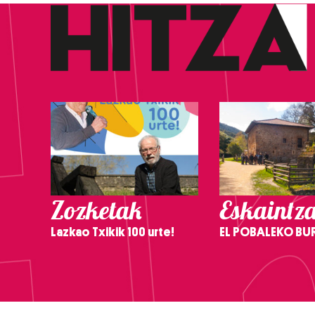
Zozketak
Eskaintz
Lazkao Txikik 100 urte!
EL POBALEKO BU