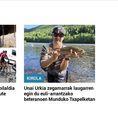
KIROLA
bilaldia
Unai Urkia zegamarrak laugarren
ute
egin du euli-arrantzako
beteranoen Munduko Txapelketan