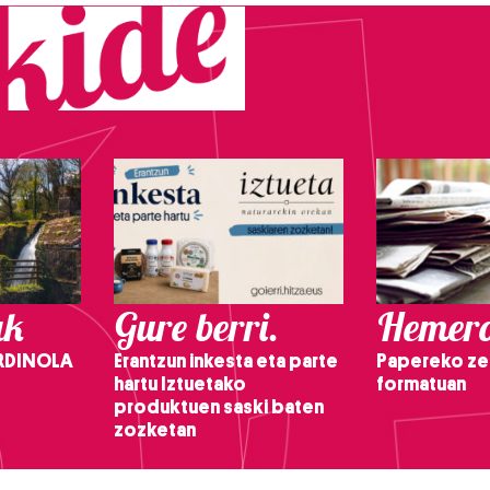
ak
Gure berri.
Hemero
RDINOLA
Erantzun inkesta eta parte
Papereko ze
hartu Iztuetako
formatuan
produktuen saski baten
zozketan