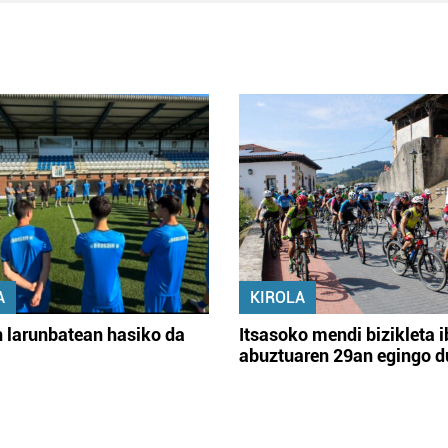
A
KIROLA
 larunbatean hasiko da
Itsasoko mendi bizikleta i
abuztuaren 29an egingo d