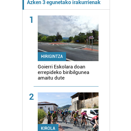
Azken 3 egunetako irakurrienak
1
HIRIGINTZA
Goierri Eskolara doan
errepideko biribilgunea
amaitu dute
2
KIROLA