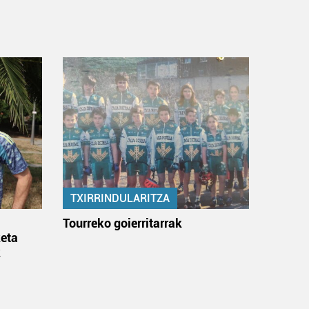
TXIRRINDULARITZA
:
Tourreko goierritarrak
eta
k