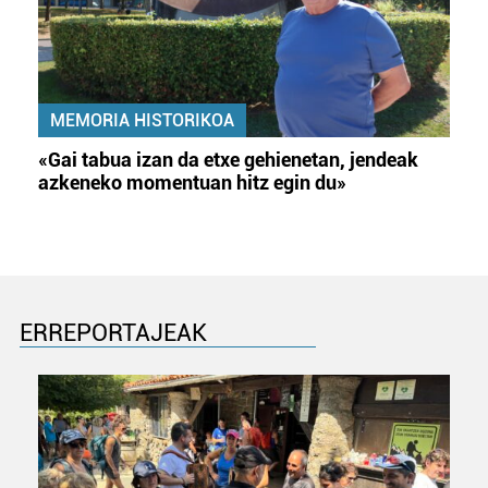
MEMORIA HISTORIKOA
«Gai tabua izan da etxe gehienetan, jendeak
azkeneko momentuan hitz egin du»
ERREPORTAJEAK