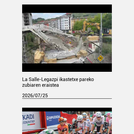
La Salle-Legazpi ikastetxe pareko
zubiaren eraistea
2026/07/25