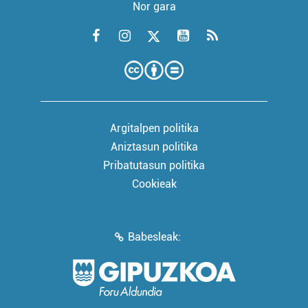
Nor gara
Argitalpen politika
Aniztasun politika
Pribatutasun politika
Cookieak
Babesleak: