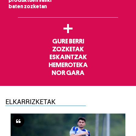
produktuen saski
baten zozketan
+
GURE BERRI
ZOZKETAK
ESKAINTZAK
HEMEROTEKA
NOR GARA
ELKARRIZKETAK