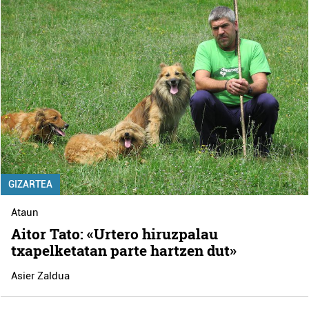
GIZARTEA
Ataun
Aitor Tato: «Urtero hiruzpalau
txapelketatan parte hartzen dut»
Asier Zaldua