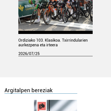
Ordiziako 103. Klasikoa. Txirrindularien
aurkezpena eta irteera
2026/07/25
Argitalpen bereziak