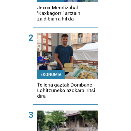
Jexux Mendizabal
'Kaxkagorri' artzain
zaldibiarra hil da
2
EKONOMIA
Telleria gaztak Donibane
Lohitzuneko azokara iritsi
dira
3