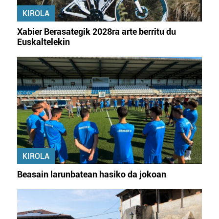
erabiltzeko baimen esplizitua ematen diguzu.
Gehiago
KIROLA
irakurri
Xabier Berasategik 2028ra arte berritu du
Euskaltelekin
KIROLA
Beasain larunbatean hasiko da jokoan