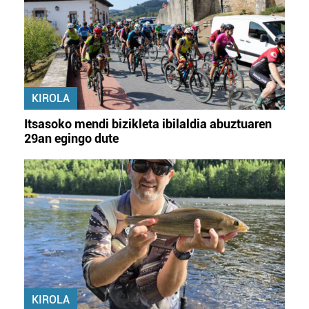
KIROLA
Itsasoko mendi bizikleta ibilaldia abuztuaren
29an egingo dute
KIROLA