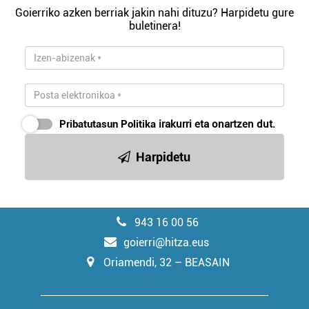
Goierriko azken berriak jakin nahi dituzu? Harpidetu gure
buletinera!
Pribatutasun Politika
irakurri eta onartzen dut.
Harpidetu
943 16 00 56
goierri@hitza.eus
Oriamendi, 32 – BEASAIN