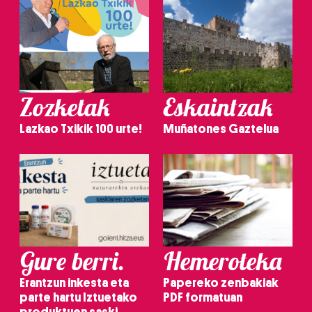
Zozketak
Eskaintzak
Lazkao Txikik 100 urte!
Muñatones Gaztelua
Gure berri.
Hemeroteka
Erantzun inkesta eta
Papereko zenbakiak
parte hartu Iztuetako
PDF formatuan