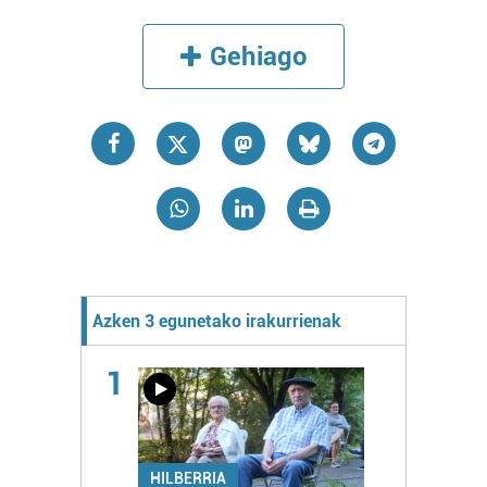
Gehiago
Azken 3 egunetako irakurrienak
1
HILBERRIA