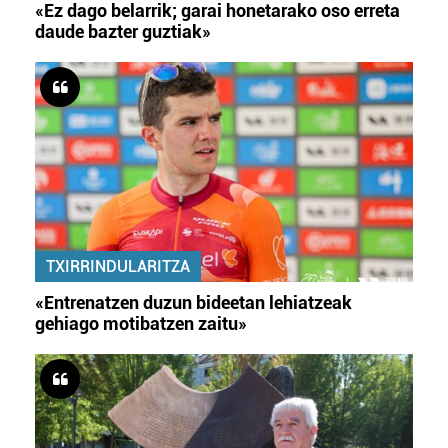
«Ez dago belarrik; garai honetarako oso erreta
daude bazter guztiak»
TXIRRINDULARITZA
«Entrenatzen duzun bideetan lehiatzeak
gehiago motibatzen zaitu»