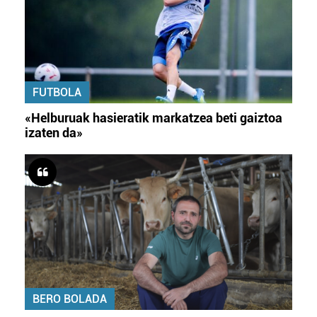
FUTBOLA
«Helburuak hasieratik markatzea beti gaiztoa
izaten da»
BERO BOLADA