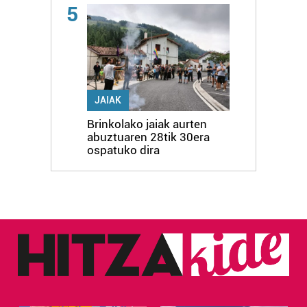
5
JAIAK
Brinkolako jaiak aurten
abuztuaren 28tik 30era
ospatuko dira