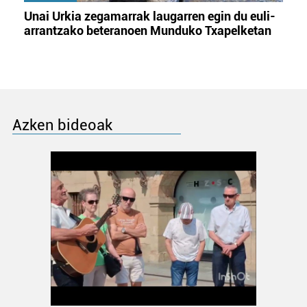
Unai Urkia zegamarrak laugarren egin du euli-
arrantzako beteranoen Munduko Txapelketan
Azken bideoak