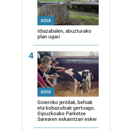
AISIA
Idiazabalen, abuzturako
plan ugari
4
AISIA
Goierriko jentilak, behiak
eta kobazuloak gertuago,
Gipuzkoako Parketxe
Sarearen eskaintzari esker