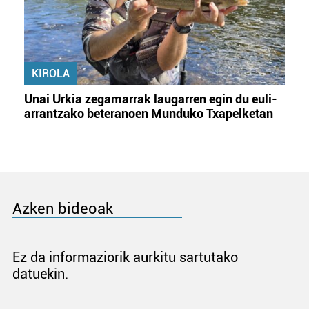
KIROLA
Unai Urkia zegamarrak laugarren egin du euli-
arrantzako beteranoen Munduko Txapelketan
Azken bideoak
Ez da informaziorik aurkitu sartutako
datuekin.