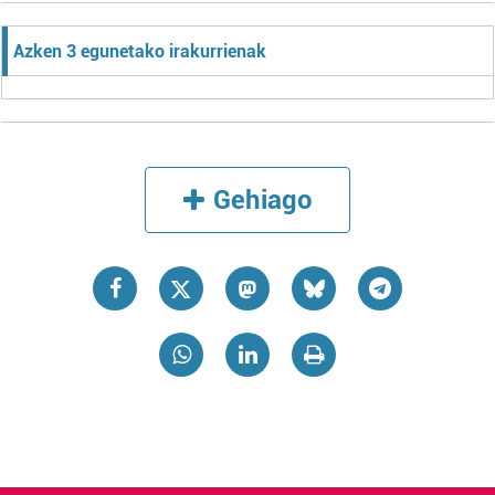
Azken 3 egunetako irakurrienak
Gehiago