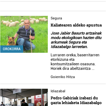
Segura
Kaliatearen aldeko apustua
Joxe Jabier Basurto artzainak
modu ekologikoan hazten ditu
arkumeak Segura eta
Idiazabalgo larreetan.
OROKORRA
Lurraren oreka, baserritarren
etorkizuna eta
kontsumitzaileen osasuna.
Horiek dira abeltzaintza
...
Goierriko Hitza
Idiazabal
Pedro Gabiriak irabazi du
gazta lehiaketa Idiazabalgo