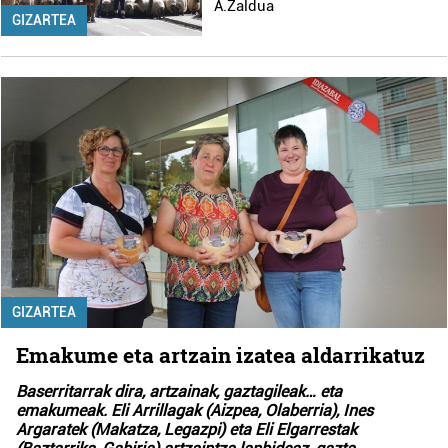
A.Zaldua
GIZARTEA
GIZARTEA
Emakume eta artzain izatea aldarrikatuz
Baserritarrak dira, artzainak, gaztagileak… eta
emakumeak. Eli Arrillagak (Aizpea, Olaberria), Ines
Argaratek (Makatza, Legazpi) eta Eli Elgarrestak