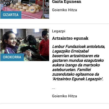
Gazta Egunean
Goierriko Hitza
GIZARTEA
Legazpi
Artzaintxo egunak
Lenbur Fundazioak antolatuta,
Legazpiko Erreizabal
baserrian artzaintzaren eta
OROKORRA
gaztaren mundua ezagutzeko
aukera izango da martxoko
asteburuetan. Familiei
zuzendutako egitasmoa da
‘Artzaintxo Egunak Legazpin’.
...
Goierriko Hitza