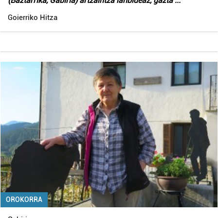
(Baztarrika, Gabiria) artzaintza lanbideaz, gazta
...
Goierriko Hitza
OROKORRA