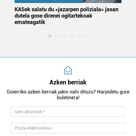
KASek salatu du «jazarpen poliziala» jasan
Pa
dutela gose direnei ogitartekoak
da
emateagatik
«s
Azken berriak
Goierriko azken berriak jakin nahi dituzu? Harpidetu gure
buletinera!