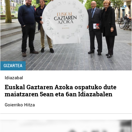
GIZARTEA
Idiazabal
Euskal Gaztaren Azoka ospatuko dute
maiatzaren 5ean eta 6an Idiazabalen
Goierriko Hitza