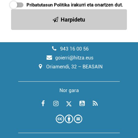
Pribatutasun Politika
irakurri eta onartzen dut.
Harpidetu
943 16 00 56
goierri@hitza.eus
Oriamendi, 32 – BEASAIN
Nor gara