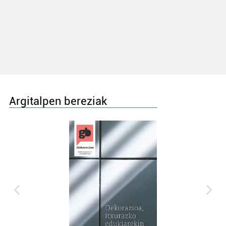
Argitalpen bereziak