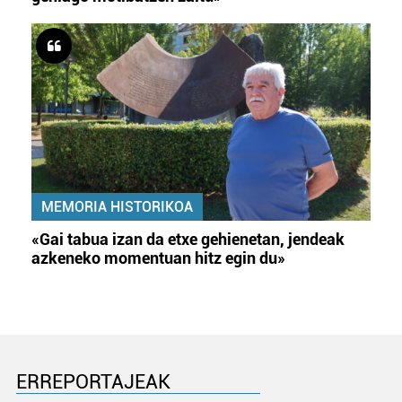
MEMORIA HISTORIKOA
«Gai tabua izan da etxe gehienetan, jendeak
azkeneko momentuan hitz egin du»
ERREPORTAJEAK