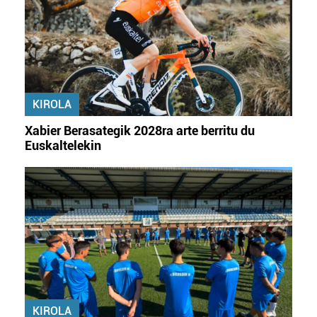
KIROLA
Xabier Berasategik 2028ra arte berritu du
Euskaltelekin
KIROLA