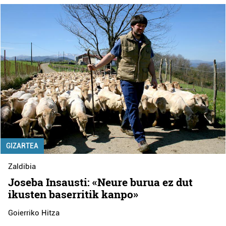
GIZARTEA
Zaldibia
Joseba Insausti: «Neure burua ez dut
ikusten baserritik kanpo»
Goierriko Hitza