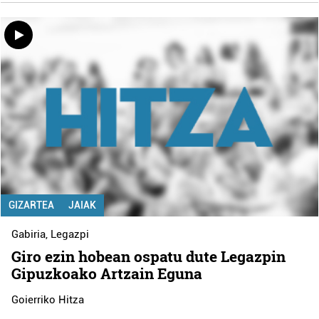
GIZARTEA
JAIAK
Gabiria
,
Legazpi
Giro ezin hobean ospatu dute Legazpin
Gipuzkoako Artzain Eguna
Goierriko Hitza