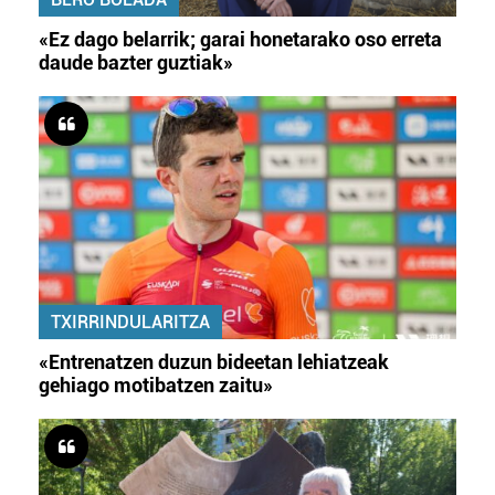
«Ez dago belarrik; garai honetarako oso erreta
daude bazter guztiak»
TXIRRINDULARITZA
«Entrenatzen duzun bideetan lehiatzeak
gehiago motibatzen zaitu»