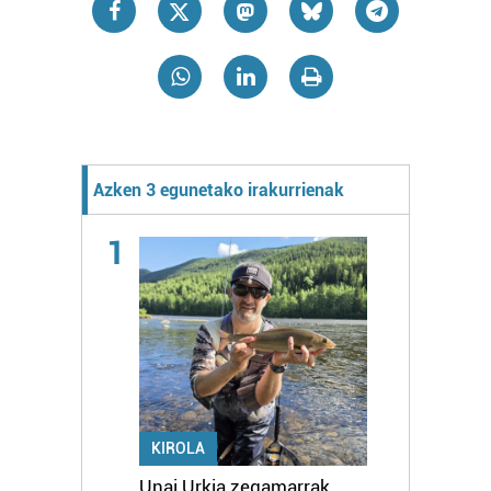
Azken 3 egunetako irakurrienak
1
KIROLA
Unai Urkia zegamarrak