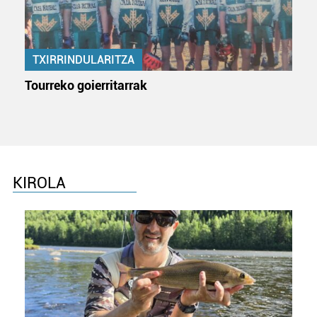
TXIRRINDULARITZA
Tourreko goierritarrak
KIROLA