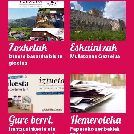
Zozketak
Eskaintzak
Iztueta baserrira bisita
Muñatones Gaztelua
gidatua
Gure berri.
Hemeroteka
Erantzun inkesta eta
Papereko zenbakiak