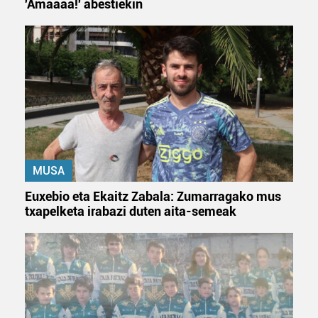
'Amaaaa!' abestiekin
bazkideen zerrenda, beren ustez zein helburutarako
duten interes legitimoa eta horren aurka nola egin
dezakezun ikusteko.
Lortu zure datu pertsonalak prozesatzeko moduari
buruzko informazio gehiago eta ezarri zure lehentasunak
datuen atalean. Edozein unetan alda edo ken dezakezu
zure baimena Cookieen adierazpenean.
Webgune honek cookie propioak eta hirugarrenen cookie-
MUSA
fitxategiak erabiltzen ditu. Zure esperientzia eta
Euxebio eta Ekaitz Zabala: Zumarragako mus
zerbitzuak hobetzeko asmoz, cookie teknologiaz
txapelketa irabazi duten aita-semeak
baliatzen gara. Ohar hau onartuz gero, teknologia hori
erabiltzeko baimen esplizitua ematen diguzu.
Gehiago
irakurri