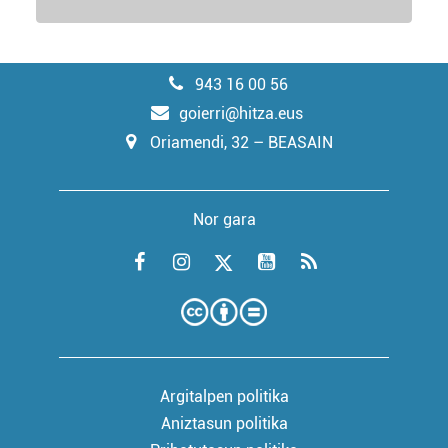
943 16 00 56
goierri@hitza.eus
Oriamendi, 32 – BEASAIN
Nor gara
Argitalpen politika
Aniztasun politika