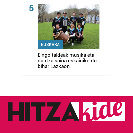
5
EUSKARA
Eingo taldeak musika eta
dantza saioa eskainiko du
bihar Lazkaon