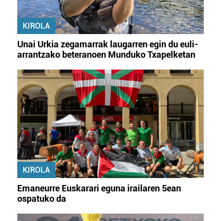
KIROLA
Unai Urkia zegamarrak laugarren egin du euli-
arrantzako beteranoen Munduko Txapelketan
KIROLA
Emaneurre Euskarari eguna irailaren 5ean
ospatuko da