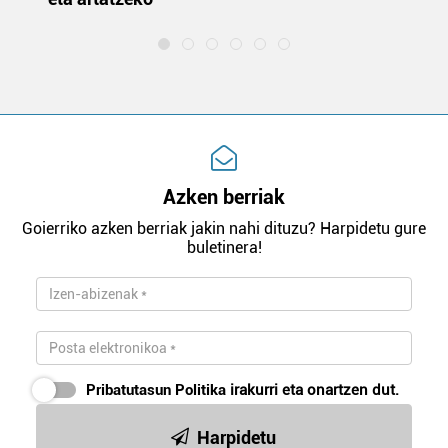
Azken berriak
Goierriko azken berriak jakin nahi dituzu? Harpidetu gure
buletinera!
Pribatutasun Politika
irakurri eta onartzen dut.
Harpidetu