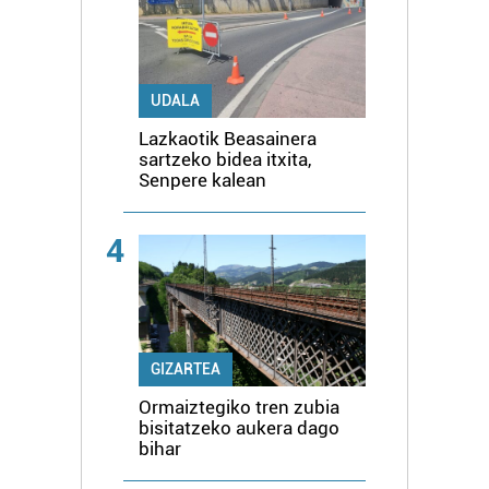
UDALA
Lazkaotik Beasainera
sartzeko bidea itxita,
Senpere kalean
4
GIZARTEA
Ormaiztegiko tren zubia
bisitatzeko aukera dago
bihar