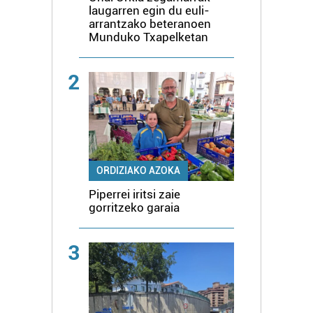
laugarren egin du euli-
arrantzako beteranoen
Munduko Txapelketan
2
ORDIZIAKO AZOKA
Piperrei iritsi zaie
gorritzeko garaia
3