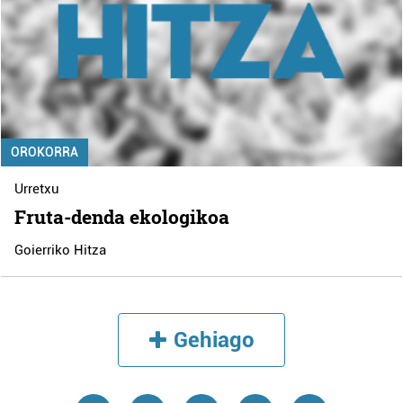
OROKORRA
Urretxu
Fruta-denda ekologikoa
Goierriko Hitza
Gehiago