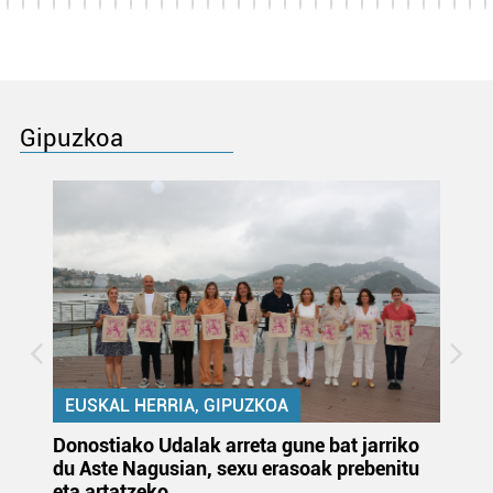
Gipuzkoa
EUSKAL HERRIA, GIPUZKOA
Donostiako Udalak arreta gune bat jarriko
Ur
du Aste Nagusian, sexu erasoak prebenitu
es
eta artatzeko
lu