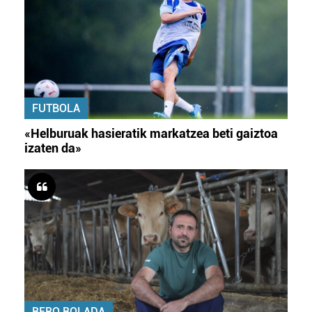
FUTBOLA
«Helburuak hasieratik markatzea beti gaiztoa
izaten da»
BERO BOLADA