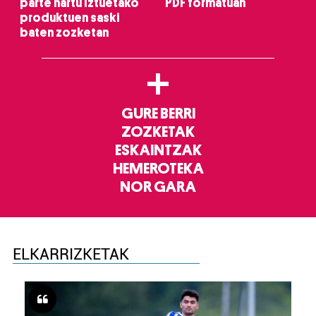
parte hartu Iztuetako
PDF formatuan
produktuen saski
baten zozketan
+
GURE BERRI
ZOZKETAK
ESKAINTZAK
HEMEROTEKA
NOR GARA
ELKARRIZKETAK