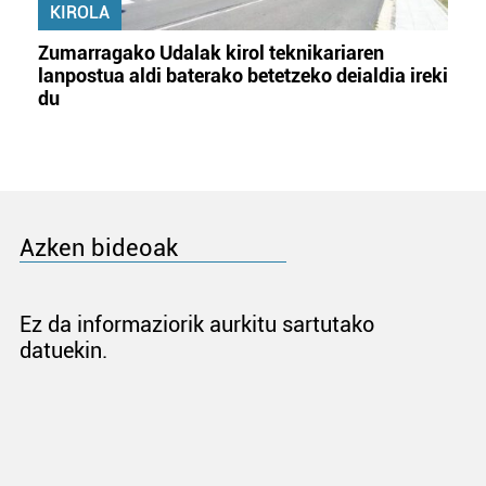
KIROLA
Zumarragako Udalak kirol teknikariaren
lanpostua aldi baterako betetzeko deialdia ireki
du
Azken bideoak
Ez da informaziorik aurkitu sartutako
datuekin.