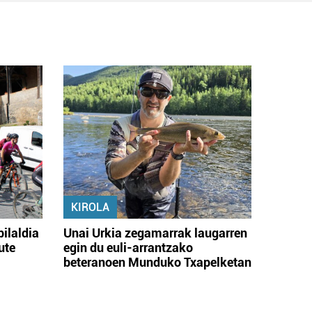
KIROLA
bilaldia
Unai Urkia zegamarrak laugarren
ute
egin du euli-arrantzako
beteranoen Munduko Txapelketan