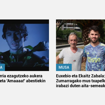
A
MUSA
rria ezagutzeko aukera
Euxebio eta Ekaitz Zabala
 eta 'Amaaaa!' abestiekin
Zumarragako mus txapelk
irabazi duten aita-semea