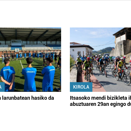
A
KIROLA
 larunbatean hasiko da
Itsasoko mendi bizikleta i
abuztuaren 29an egingo d