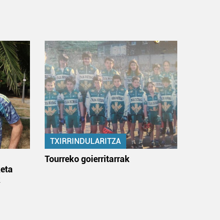
TXIRRINDULARITZA
:
Tourreko goierritarrak
eta
k