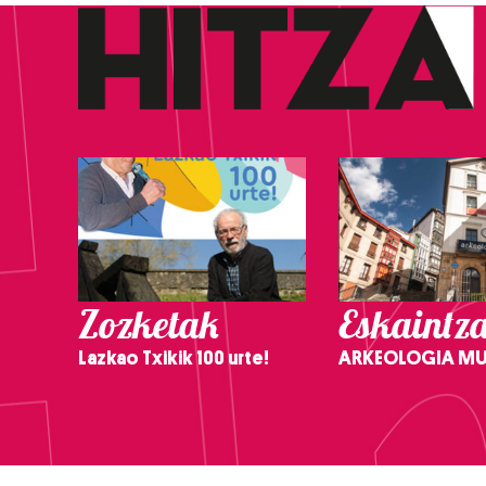
Zozketak
Eskaintz
Lazkao Txikik 100 urte!
ARKEOLOGIA M