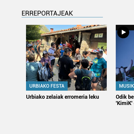
ERREPORTAJEAK
URBIAKO FESTA
MUSIK
Urbiako zelaiak erromeria leku
Odik be
'KimiK'