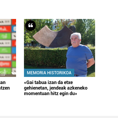
MEMORIA HISTORIKOA
tan
«Gai tabua izan da etxe
atzen
gehienetan, jendeak azkeneko
momentuan hitz egin du»