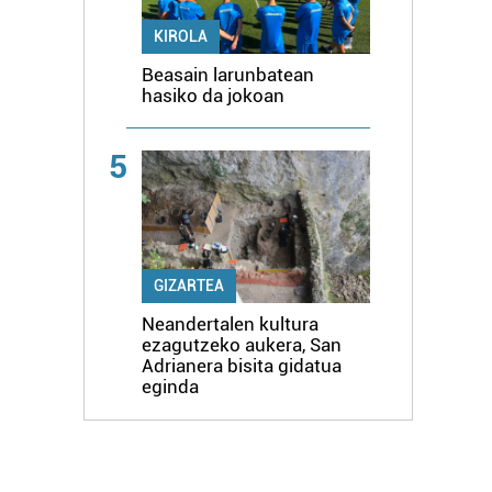
KIROLA
Beasain larunbatean
hasiko da jokoan
5
GIZARTEA
Neandertalen kultura
ezagutzeko aukera, San
Adrianera bisita gidatua
eginda