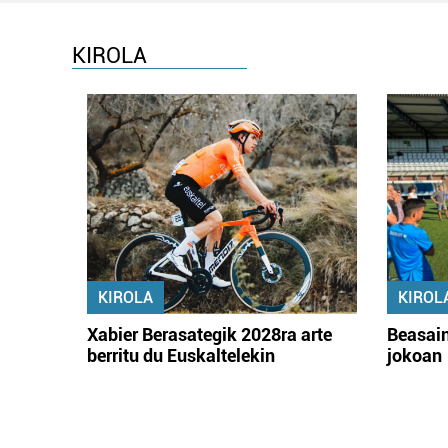
KIROLA
KIROLA
KIROL
Xabier Berasategik 2028ra arte
Beasain
berritu du Euskaltelekin
jokoan