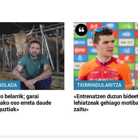
BOLADA
TXIRRINDULARITZA
o belarrik; garai
«Entrenatzen duzun bidee
ako oso erreta daude
lehiatzeak gehiago motib
guztiak»
zaitu»