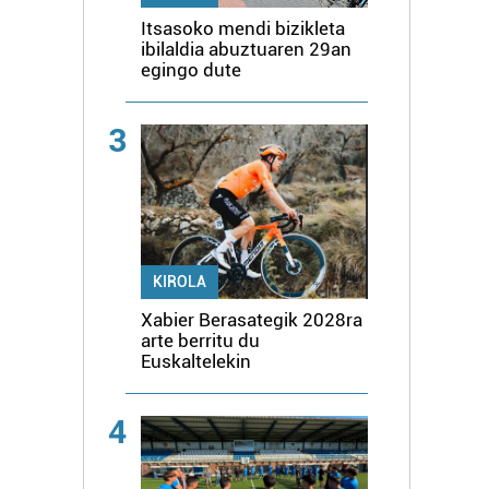
Itsasoko mendi bizikleta
ibilaldia abuztuaren 29an
egingo dute
3
KIROLA
Xabier Berasategik 2028ra
arte berritu du
Euskaltelekin
4