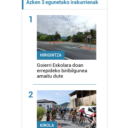
Azken 3 egunetako irakurrienak
1
HIRIGINTZA
Goierri Eskolara doan
errepideko biribilgunea
amaitu dute
2
KIROLA