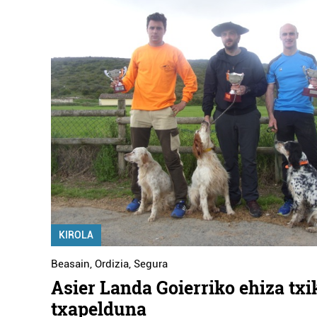
KIROLA
Beasain
,
Ordizia
,
Segura
Asier Landa Goierriko ehiza txi
txapelduna