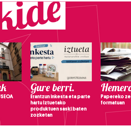
ak
Gure berri.
Hemero
USEOA
Erantzun inkesta eta parte
Papereko ze
hartu Iztuetako
formatuan
produktuen saski baten
zozketan