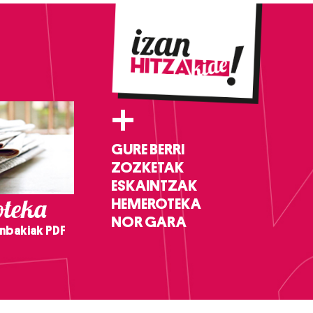
+
GURE BERRI
ZOZKETAK
ESKAINTZAK
teka
HEMEROTEKA
NOR GARA
nbakiak PDF