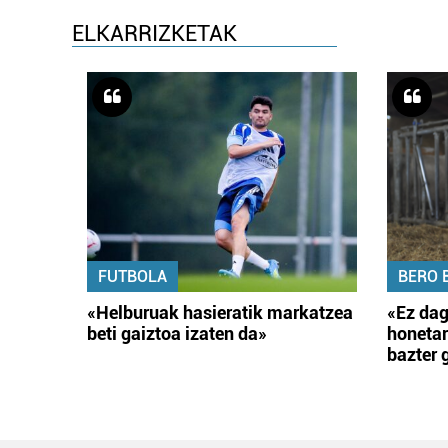
ELKARRIZKETAK
FUTBOLA
BERO 
«Helburuak hasieratik markatzea
«Ez dag
beti gaiztoa izaten da»
honetar
bazter 