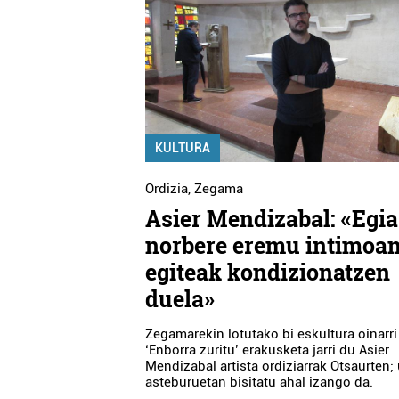
KULTURA
Ordizia
,
Zegama
Asier Mendizabal: «Egia
norbere eremu intimoan
egiteak kondizionatzen
duela»
Zegamarekin lotutako bi eskultura oinarri
‘Enborra zuritu’ erakusketa jarri du Asier
Mendizabal artista ordiziarrak Otsaurten; 
asteburuetan bisitatu ahal izango da.