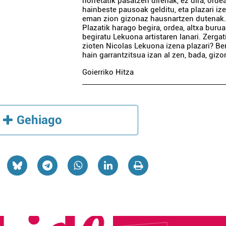
horretatik pasatzen direnak, ez dira, ordea
hainbeste pausoak gelditu, eta plazari iz
eman zion gizonaz hausnartzen dutenak
Plazatik harago begira, ordea, altxa burua
begiratu Lekuona artistaren lanari. Zergati
zioten Nicolas Lekuona izena plazari? Be
hain garrantzitsua izan al zen, bada, gizo
Goierriko Hitza
Gehiago