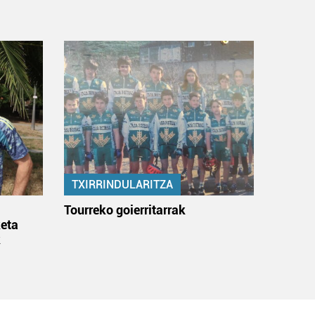
TXIRRINDULARITZA
:
Tourreko goierritarrak
eta
k