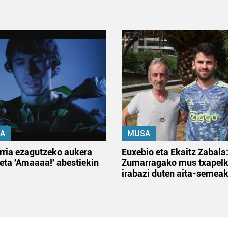
A
MUSA
rria ezagutzeko aukera
Euxebio eta Ekaitz Zabala
 eta 'Amaaaa!' abestiekin
Zumarragako mus txapelk
irabazi duten aita-semea