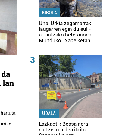
KIROLA
Unai Urkia zegamarrak
laugarren egin du euli-
arrantzako beteranoen
Munduko Txapelketan
3
 da
 lan
 hartuta,
UDALA
Lazkaotik Beasainera
urriko
sartzeko bidea itxita,