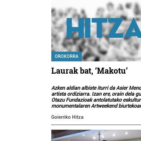
OROKORRA
Laurak bat, ‘Makotu’
Azken aldian albiste iturri da Asier Men
artista ordiziarra. Izan ere, orain dela gu
Otazu Fundazioak antolatutako eskultu
monumentalaren Artweekend biurteko
Goierriko Hitza