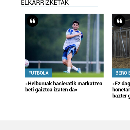
ELKARRIZKETAK
FUTBOLA
BERO 
«Helburuak hasieratik markatzea
«Ez dag
beti gaiztoa izaten da»
honetar
bazter 