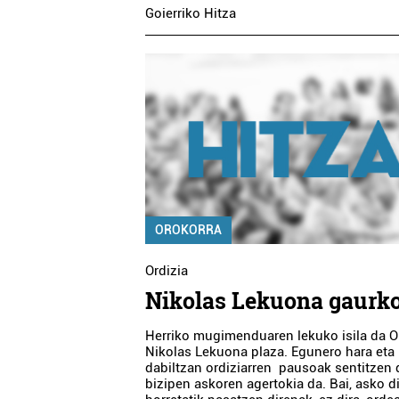
Goierriko Hitza
OROKORRA
Ordizia
Nikolas Lekuona gaurk
Herriko mugimenduaren lekuko isila da O
Nikolas Lekuona plaza. Egunero hara eta
dabiltzan ordiziarren pausoak sentitzen d
bizipen askoren agertokia da. Bai, asko d