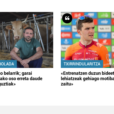
BOLADA
TXIRRINDULARITZA
o belarrik; garai
«Entrenatzen duzun bidee
ako oso erreta daude
lehiatzeak gehiago motib
guztiak»
zaitu»