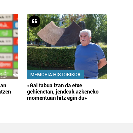
MEMORIA HISTORIKOA
tan
«Gai tabua izan da etxe
atzen
gehienetan, jendeak azkeneko
momentuan hitz egin du»