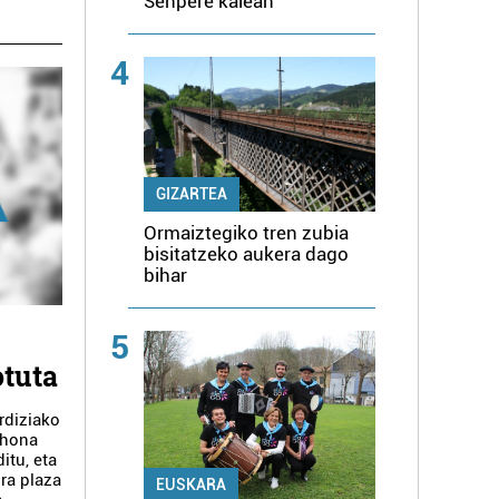
Senpere kalean
4
GIZARTEA
Ormaiztegiko tren zubia
bisitatzeko aukera dago
bihar
5
otuta
rdiziako
 hona
itu, eta
ira plaza
EUSKARA