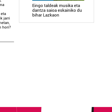
,
ena
Eingo taldeak musika eta
.
dantza saioa eskainiko du
 eta
bihar Lazkaon
k jarri
netan,
n hori?