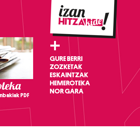
+
GURE BERRI
ZOZKETAK
ESKAINTZAK
teka
HEMEROTEKA
NOR GARA
nbakiak PDF