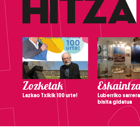
Zozketak
Eskaintz
Lazkao Txikik 100 urte!
Luberriko sarrera
bisita gidatua