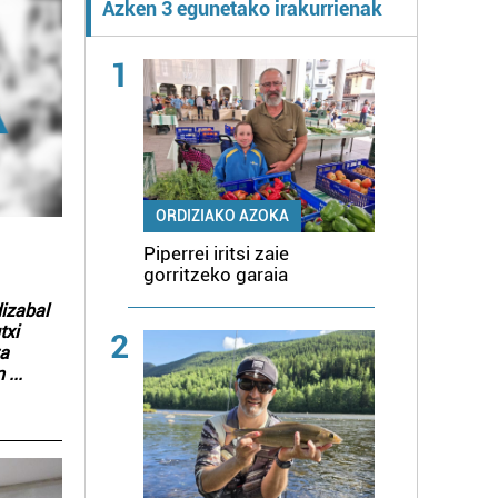
Azken 3 egunetako irakurrienak
1
ORDIZIAKO AZOKA
Piperrei iritsi zaie
gorritzeko garaia
dizabal
txi
2
ra
an
...