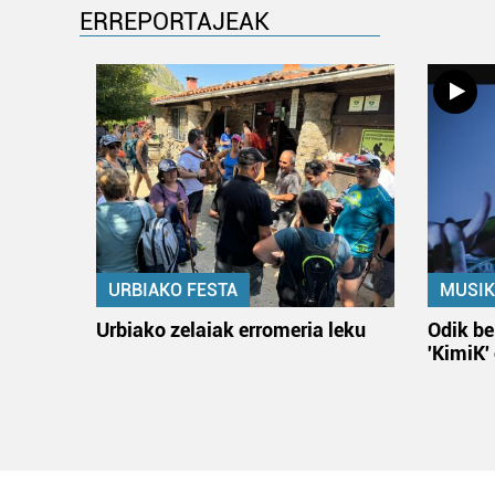
ERREPORTAJEAK
URBIAKO FESTA
MUSIK
Urbiako zelaiak erromeria leku
Odik be
'KimiK'