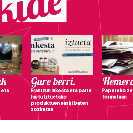
ak
Gure berri.
Hemero
 eta
Erantzun inkesta eta parte
Papereko ze
hartu Iztuetako
formatuan
produktuen saski baten
zozketan