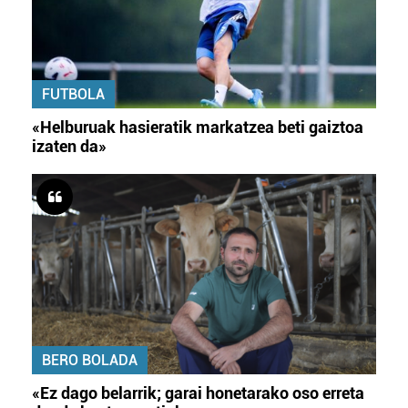
FUTBOLA
«Helburuak hasieratik markatzea beti gaiztoa
izaten da»
BERO BOLADA
«Ez dago belarrik; garai honetarako oso erreta