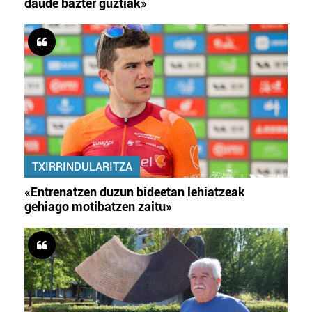
daude bazter guztiak»
TXIRRINDULARITZA
«Entrenatzen duzun bideetan lehiatzeak
gehiago motibatzen zaitu»