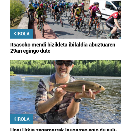
KIROLA
Itsasoko mendi bizikleta ibilaldia abuztuaren
29an egingo dute
KIROLA
Unai Urkia zegamarrak laugarren egin du euli-