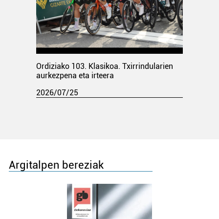
Ordiziako 103. Klasikoa. Txirrindularien
aurkezpena eta irteera
2026/07/25
Argitalpen bereziak