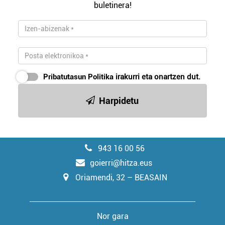
buletinera!
Pribatutasun Politika
irakurri eta onartzen dut.
Harpidetu
943 16 00 56
goierri@hitza.eus
Oriamendi, 32 – BEASAIN
Nor gara