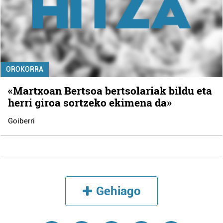
OROKORRA
«Martxoan Bertsoa bertsolariak bildu eta
herri giroa sortzeko ekimena da»
Goiberri
Gehiago