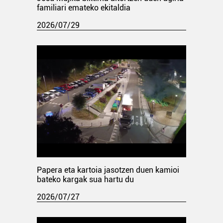
familiari emateko ekitaldia
2026/07/29
Papera eta kartoia jasotzen duen kamioi
bateko kargak sua hartu du
2026/07/27