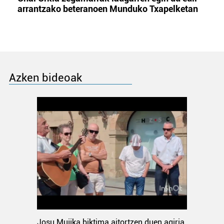
arrantzako beteranoen Munduko Txapelketan
Azken bideoak
Josu Mujika biktima aitortzen duen agiria