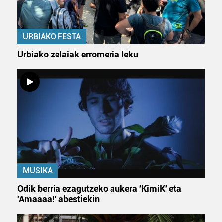
URBIAKO FESTA
Urbiako zelaiak erromeria leku
MUSIKA
Odik berria ezagutzeko aukera 'KimiK' eta
'Amaaaa!' abestiekin