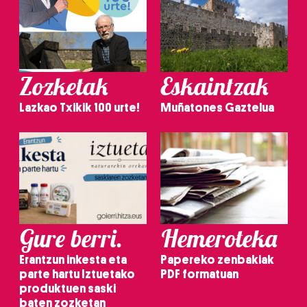
Zozketak
Eskaintzak
Lazkao Txikik 100 urte!
Muñatones Gaztelua
Gure berri.
Hemeroteka
Erantzun inkesta eta
Papereko zenbakiak
parte hartu Iztuetako
PDF formatuan
produktuen saski
baten zozketan