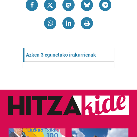
Azken 3 egunetako irakurrienak