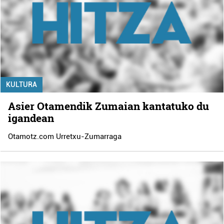
KULTURA
Asier Otamendik Zumaian kantatuko du
igandean
Otamotz.com Urretxu-Zumarraga