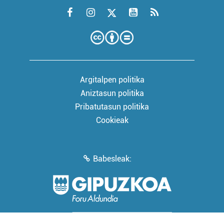
Argitalpen politika
Aniztasun politika
Pribatutasun politika
Cookieak
Babesleak: