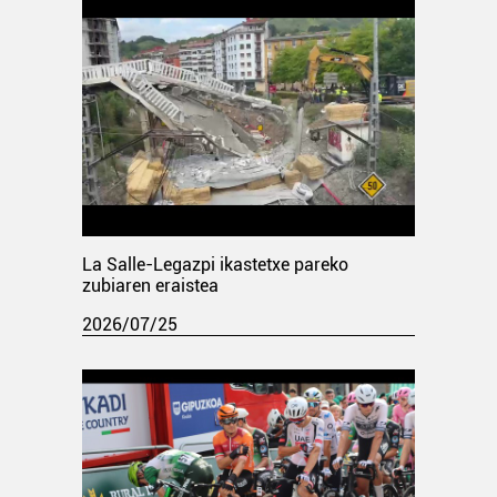
La Salle-Legazpi ikastetxe pareko
zubiaren eraistea
2026/07/25