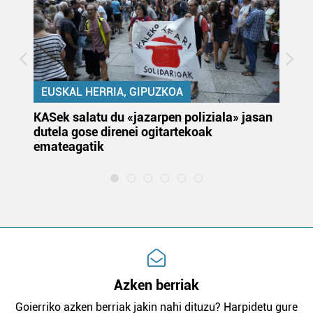
EUSKAL HERRIA, GIPUZKOA
KASek salatu du «jazarpen poliziala» jasan
Pa
dutela gose direnei ogitartekoak
da
emateagatik
«s
Azken berriak
Goierriko azken berriak jakin nahi dituzu? Harpidetu gure