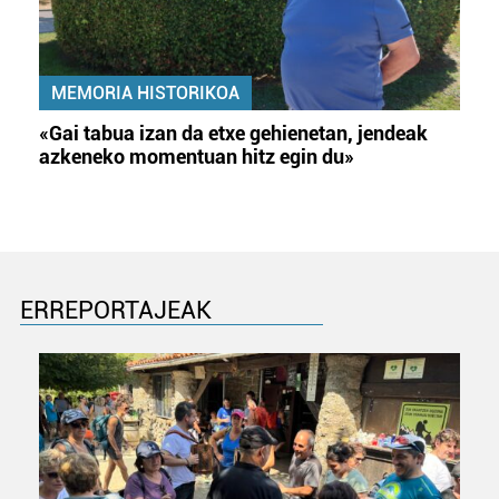
MEMORIA HISTORIKOA
«Gai tabua izan da etxe gehienetan, jendeak
azkeneko momentuan hitz egin du»
ERREPORTAJEAK